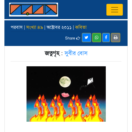
পরবাস |
সংখ্যা ৪৯
| অক্টোবর ২০১১ |
কবিতা
Share
জতুগৃহ
:
সুবীর বোস