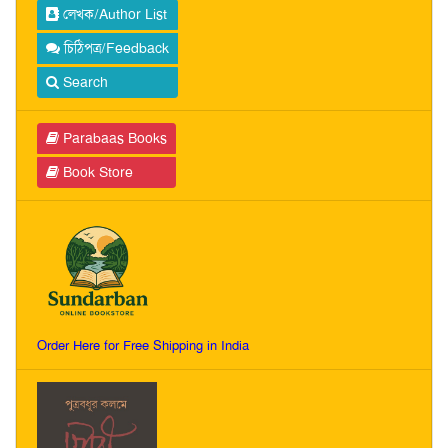
লেখক/Author List
চিঠিপত্র/Feedback
Search
Parabaas Books
Book Store
Order Here for Free Shipping in India