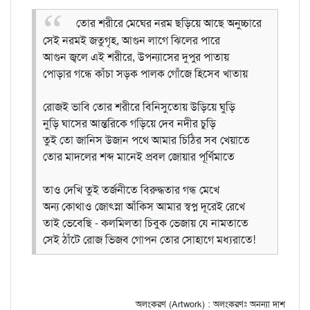
তোর শরীরে মেঘের নরম ছড়িয়ে আছে অনুচ্চারে
সেই নরমই জতুগৃহ, আগুন লাগে ঝিলের পারে
আগুন জ্বলে এই শরীরে, উপন্যাসের দুপুর পাতায়
পোড়ার গন্ধে কাঁচা সড়ক পালক গোঁজে হিসেব খাতায়
রোজই ভাবি তোর শরীরে বিনিসুতোয় উড়িয়ে ঘুড়ি
নুড়ি ঘাসের আন্তরিকে গড়িয়ে দেব নদীর চুড়ি
তুই তো জানিস উজান পথে আমার চিঠির সব খেয়াতে
তোর মাদলের শব্দ মানেই প্রবল জোয়ার পূর্ণিমাতে
তাও দেখি তুই তর্জনীতে বিরুদ্ধতার গন্ধ মেখে
অন্য কোথাও জোৎস্না আঁকিস আমার স্বপ্ন দূরেই রেখে
তাই ভেবেছি - কলমিলতা চিবুক ভেজায় যে নামতাতে
সেই ঠাঁটে রোজ ভিজব গোপন তোর সোহাগে মধ্যরাতে!
অলংকরণ (Artwork) : অলংকরণঃ অনন্যা দাশ