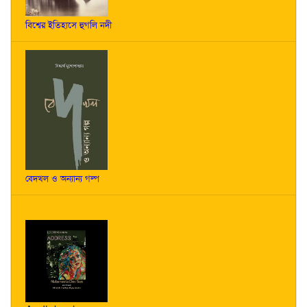
বিশ্বের ইতিহাসে হুগলি নদী
বেদখল ও অন্যান্য গল্প