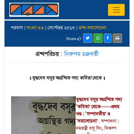
পরবাস |
সংখ্যা ৪৬
| সেপ্টেম্বর ২০১০ |
গ্রম্থ-সমালোচনা
Share
গ্রন্থপরিচয়
:
নিরুপম চক্রবর্তী
॥ বুদ্ধদেব বসুর অগ্রন্থিত গদ্য
কবিতা
থেকে ॥
বুদ্ধদেব বসুর অগ্রন্থিত গদ্য
`কবিতা' থেকে-------প্রথম
খণ্ড : `সম্পাদকীয়' ও
`সমালোচনা'
, সম্পাদনা :
দময়ন্তী বসু সিং, বিকল্প