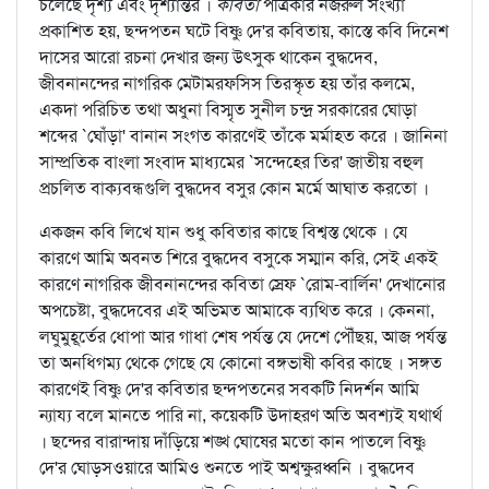
চলেছে দৃশ্য এবং দৃশ্যান্তর ।
কবিতা
পত্রিকার নজরুল সংখ্যা
প্রকাশিত হয়, ছন্দপতন ঘটে বিষ্ণু দে'র কবিতায়, কাস্তে কবি দিনেশ
দাসের আরো রচনা দেখার জন্য উত্সুক থাকেন বুদ্ধদেব,
জীবনানন্দের নাগরিক মেটামরফসিস তিরস্কৃত হয় তাঁর কলমে,
একদা পরিচিত তথা অধুনা বিস্মৃত সুনীল চন্দ্র সরকারের ঘোড়া
শব্দের `ঘোঁড়া' বানান সংগত কারণেই তাঁকে মর্মাহত করে । জানিনা
সাম্প্রতিক বাংলা সংবাদ মাধ্যমের `সন্দেহের তির' জাতীয় বহুল
প্রচলিত বাক্যবন্ধগুলি বুদ্ধদেব বসুর কোন মর্মে আঘাত করতো ।
একজন কবি লিখে যান শুধু কবিতার কাছে বিশ্বস্ত থেকে । যে
কারণে আমি অবনত শিরে বুদ্ধদেব বসুকে সম্মান করি, সেই একই
কারণে নাগরিক জীবনানন্দের কবিতা স্রেফ `রোম-বার্লিন' দেখানোর
অপচেষ্টা, বুদ্ধদেবের এই অভিমত আমাকে ব্যথিত করে । কেননা,
লঘুমুহূর্তের ধোপা আর গাধা শেষ পর্যন্ত যে দেশে পৌঁছয়, আজ পর্যন্ত
তা অনধিগম্য থেকে গেছে যে কোনো বঙ্গভাষী কবির কাছে । সঙ্গত
কারণেই বিষ্ণু দে'র কবিতার ছন্দপতনের সবকটি নিদর্শন আমি
ন্যায্য বলে মানতে পারি না, কয়েকটি উদাহরণ অতি অবশ্যই যথার্থ
। ছন্দের বারান্দায় দাঁড়িয়ে শঙ্খ ঘোষের মতো কান পাতলে বিষ্ণু
দে'র ঘোড়সওয়ারে আমিও শুনতে পাই অশ্বক্ষুরধ্বনি । বুদ্ধদেব