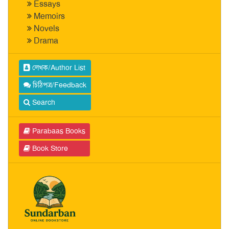
Essays
Memoirs
Novels
Drama
লেখক/Author List
চিঠিপত্র/Feedback
Search
Parabaas Books
Book Store