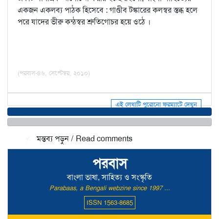
একজন একলব্য পাঠক হিসেবে : গাণ্ডীব টঙ্কারের কলস্বর স্তব্ধ হলে
পরে যাদের ভীরু কন্ঠস্বর শ্রুতিগোচর হয়ে ওঠে ।
(পরবাস-৪৬, সেপ্টেম্বর, ২০১০)
এই লেখাটি পুরোনো ফরম্যাটে দেখুন
মন্তব্য জমা দিন / Make a comment
মন্তব্য পড়ুন / Read comments
পরবাস
বাংলা ভাষা, সাহিত্য ও সংস্কৃতি
Parabaas, a Bengali webzine since 1997 ...
ISSN 1563-8685