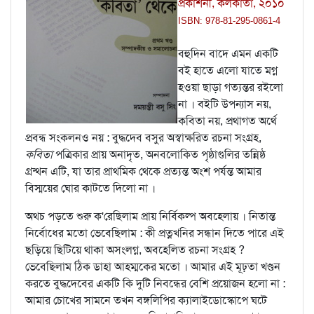
প্রকাশনী, কলকাতা, ২০১০
ISBN: 978-81-295-0861-4
বহুদিন বাদে এমন একটি
বই হাতে এলো যাতে মগ্ন
হওয়া ছাড়া গত্যন্তর রইলো
না । বইটি উপন্যাস নয়,
কবিতা নয়, প্রথাগত অর্থে
প্রবন্ধ সংকলনও নয় : বুদ্ধদেব বসুর অস্বাক্ষরিত রচনা সংগ্রহ,
কবিতা
পত্রিকার প্রায় অনাদৃত, অনবলোকিত পৃষ্ঠাগুলির তন্নিষ্ঠ
গ্রন্থন এটি, যা তার প্রাথমিক থেকে প্রত্যন্ত অংশ পর্যন্ত আমার
বিস্ময়ের ঘোর কাটতে দিলো না ।
অথচ পড়তে শুরু ক'রেছিলাম প্রায় নির্বিকল্প অবহেলায় । নিতান্ত
নির্বোধের মতো ভেবেছিলাম : কী প্রত্নখনির সন্ধান দিতে পারে এই
ছড়িয়ে ছিটিয়ে থাকা অসংলগ্ন, অবহেলিত রচনা সংগ্রহ ?
ভেবেছিলাম ঠিক ডাহা আহম্মকের মতো । আমার এই মূঢ়তা খণ্ডন
করতে বুদ্ধদেবের একটি কি দুটি নিবন্ধের বেশি প্রয়োজন হলো না :
আমার চোখের সামনে তখন বঙ্গলিপির ক্যালাইডোস্কোপে ঘটে