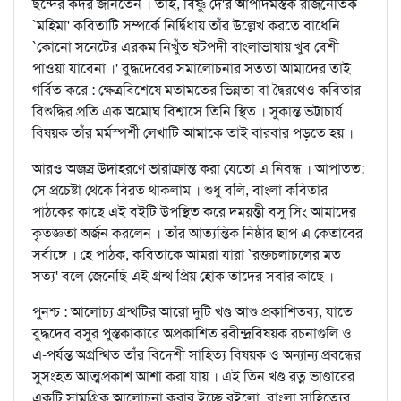
ছন্দের কদর জানতেন । তাই, বিষ্ণু দে'র আপাদমস্তক রাজনৈতিক
`মহিমা' কবিতাটি সম্পর্কে নির্দ্বিধায় তাঁর উল্লেখ করতে বাধেনি
`কোনো সনেটের এরকম নিখুঁত ষট্পদী বাংলাভাষায় খুব বেশী
পাওয়া যাবেনা ।' বুদ্ধদেবের সমালোচনার সততা আমাদের তাই
গর্বিত করে : ক্ষেত্রবিশেষে মতামতের ভিন্নতা বা দ্বৈরথেও কবিতার
বিশুদ্ধির প্রতি এক অমোঘ বিশ্বাসে তিনি স্থিত । সুকান্ত ভট্টাচার্য
বিষয়ক তাঁর মর্মস্পর্শী লেখাটি আমাকে তাই বারবার পড়তে হয় ।
আরও অজস্র উদাহরণে ভারাক্রান্ত করা যেতো এ নিবন্ধ । আপাতত:
সে প্রচেষ্টা থেকে বিরত থাকলাম । শুধু বলি, বাংলা কবিতার
পাঠকের কাছে এই বইটি উপস্থিত করে দময়ন্তী বসু সিং আমাদের
কৃতজ্ঞতা অর্জন করলেন । তাঁর আত্যন্তিক নিষ্ঠার ছাপ এ কেতাবের
সর্বাঙ্গে । হে পাঠক, কবিতাকে আমরা যারা `রক্তচলাচলের মত
সত্য' বলে জেনেছি এই গ্রন্থ প্রিয় হোক তাদের সবার কাছে ।
পুনশ্চ : আলোচ্য গ্রন্থটির আরো দুটি খণ্ড আশু প্রকাশিতব্য, যাতে
বুদ্ধদেব বসুর পুস্তকাকারে অপ্রকাশিত রবীন্দ্রবিষয়ক রচনাগুলি ও
এ-পর্যন্ত অগ্রন্থিত তাঁর বিদেশী সাহিত্য বিষয়ক ও অন্যান্য প্রবন্ধের
সুসংহত আত্মপ্রকাশ আশা করা যায় । এই তিন খণ্ড রত্ন ভাণ্ডারের
একটি সামগ্রিক আলোচনা করার ইচ্ছে রইলো, বাংলা সাহিত্যের