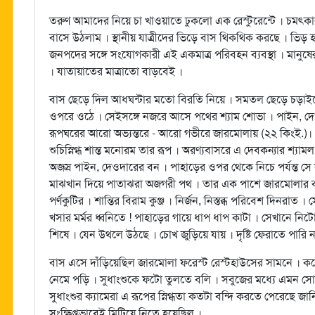
তরুণ আমাদের নিয়ে চা খাওয়াতে ঢুকলো এক রেস্টুরেন্টে । চমত্
বাসে উঠলাম । স্থানীয় যাত্রীদের ভিড়ে বাস থিকথিক করছে । ভিড় হও
জনপদের সঙ্গে সংযোগকারী এই একমাত্র পরিবহন ব্যবস্থা । মানুষ
। যাতায়াতের মাত্রাতো বাড়বেই ।
বাস ছেড়ে দিল আধঘন্টার মতো বিরতি নিয়ে । সমতল ছেড়ে চড়াইয়ে
ওপরে ওঠে । সেইসঙ্গে নজরে আসে পথের শ্যাম শোভা । পাইন, দেওদ
রূপঘরের আরো অভ্যন্তরে - আরো গভীরে জারমোলায় (২২ কিংই.)। 
শুচিস্নিগ্ধ শান্ত মনোরম তার রূপ । অরণ্যবাসরে এ দেবকন্যার শ্যা
অজস্র পাইন, দেওদারের বন । পাহাড়ের ওপর থেকে নিচে পর্যন্ত স
মাঝখান দিয়ে পাতাঝরা অজগরী পথ । তার এক পাশে জারমোলার বনবিশ
পর্ণকুটির । শান্তির বিরাম কুঞ্জ । নির্জন, নিস্তব্ধ পরিবেশ দিনর
খসার মর্মর ধ্বনিতে ! পাহাড়ের গায়ে ধাপ ধাপ কাটা । সেখানে নিট
শিষে । যেন উথলে উঠছে । চোখ জুড়িয়ে যায় । দৃষ্টি ফেরাতে পারি 
বাস এসে দাঁড়িয়েছিল জারমোলা ফরেস্ট রেস্টহাউসের সামনে । কয়
নেমে পড়ি । সুধাংশুকে ফটো তুলতে বলি । সবুজের মধ্যে এমন সো
সুধাংশুর ক্যামেরা এ রূপের স্নিগ্ধতা কতটা বন্দি করতে পেরেছে জ
সংক্ষিপ্তভাবেই মিটিয়ে নিতে হয়েছিল ।