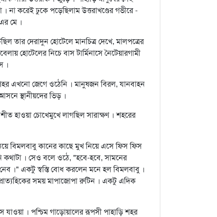
। না করেই ঢুকে পড়েছিলাম উত্তরাখণ্ডের গভীরে -
এর মে ।
িল তার দেরাদুন হোটেলে মানচিত্র দেখে, মালপত্রের
রবেলায় হোটেলের নিচে বাস টার্মিনাসে নৈটেয়ারগামী
ে ।
হর এখনো জেগে ওঠেনি । মানুষজন বিরল, যানবাহন
সনে স্থানীয়দের ভিড় ।
 শীত হাওয়া চোখেমুখে লাগছিল সারাক্ষণ । শহরের
িয়ে বিমলবাবু কানের কাছে মুখ নিয়ে এসে ফিস ফিস
ি কথাটা । সেও বলে ওঠে, "হবে-হবে, সামনের
নেব ।" একটু স্বস্তি বোধ করলেন মনে হল বিমলবাবু ।
 প্রাত্যহিকের সময় মাপাজোপা রুটিন । একটু এদিক
ে যাওয়া । পশ্চিম গাড়োয়ালের রূপসী পাহাড়ি শহর