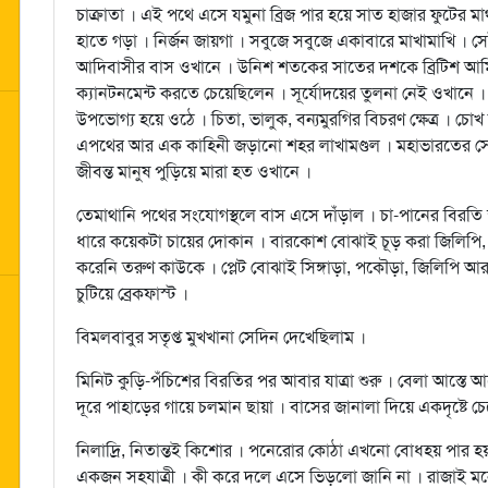
চাক্রাতা । এই পথে এসে যমুনা ব্রিজ পার হয়ে সাত হাজার ফুটে
হাতে গড়া । নির্জন জায়গা । সবুজে সবুজে একাবারে মাখামাখি ।
আদিবাসীর বাস ওখানে । উনিশ শতকের সাতের দশকে ব্রিটিশ আর্ম
ক্যানটনমেন্ট করতে চেয়েছিলেন । সূর্যোদয়ের তুলনা নেই ওখান
উপভোগ্য হয়ে ওঠে । চিতা, ভালুক, বন্যমুরগির বিচরণ ক্ষেত্র । চ
এপথের আর এক কাহিনী জড়ানো শহর লাখামণ্ডল । মহাভারতের সেই 
জীবন্ত মানুষ পুড়িয়ে মারা হত ওখানে ।
তেমাথানি পথের সংযোগস্থলে বাস এসে দাঁড়াল । চা-পানের বিরতি
ধারে কয়েকটা চায়ের দোকান । বারকোশ বোঝাই চূড় করা জিলিপি,
করেনি তরুণ কাউকে । প্লেট বোঝাই সিঙ্গাড়া, পকৌড়া, জিলিপি আর 
চুটিয়ে ব্রেকফাস্ট ।
বিমলবাবুর সতৃপ্ত মুখখানা সেদিন দেখেছিলাম ।
মিনিট কুড়ি-পঁচিশের বিরতির পর আবার যাত্রা শুরু । বেলা আস্তে আ
দূরে পাহাড়ের গায়ে চলমান ছায়া । বাসের জানালা দিয়ে একদৃষ্টে চে
নিলাদ্রি, নিতান্তই কিশোর । পনেরোর কোঠা এখনো বোধহয় পার হয়ন
একজন সহযাত্রী । কী করে দলে এসে ভিড়লো জানি না । রাজাই মনে