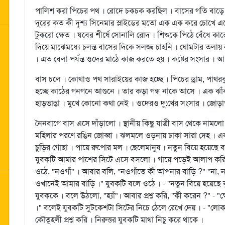
পালিশ করা পিচের পথ । রোদে চকচক করছিল । বাসের গতি বাড়ে । ক
দূরের কত কী দৃশ্য সিনেমার স্লাইডের মতো এক এক করে চোখে 
টুকরো ক্ষেত । যবের শীর্ষে সোনালি রোদ । শিশুকে পিঠে বেঁধে কাস্তে
দিয়ে মাঝেমধ্যে চলন্ত বাসের দিকে সলজ্জ চাহনি । ঘোমটার তলায় 
। এত বেলা পর্যন্ত ওদের মাঠে কাজ করতে হয় । কষ্টের সংসার । আশ
বাস চলে । কোথাও পথ সারাইয়ের কাজ হচ্ছে । পিচের ড্রাম, পাথরক
হচ্ছে কাঠের গনগনে আগুনে । তার কড়া গন্ধ নাকে আসে । এক ঝাঁক কুল
হাড়ভাঙা । মুখে কোনো কথা নেই । ওদেরও দু:খের সংসার । জোড়া
নৈনবাগে বাস এসে দাঁড়ালো । স্থানীয় কিছু যাত্রী বাস থেকে নামল
মহিলার পরণে রঙিন জোব্বা । ঝলমলে ওড়নায় ঢাকা সারা দেহ । এক
চুড়ির গোছা । পায়ে রুপোর মল । ছেলেমানুষ । নতুন বিয়ে হয়েছ
যুবকটি আমার পাশের সিটে এসে বসলো । গায়ে পড়েই আলাপ করি : 
ওঠে, "নওগাঁ" । আবার বলি, "নওগাঁতে কী আপনার বাড়ি ?" "না,
ওখানেই আমার বাড়ি ।" যুবকটি বলে ওঠে । - "নতুন বিয়ে হয়েছে 
যুবককে । বলে উঠলো, "হ্যাঁ"। আবার প্রশ্ন করি, "কী করেন ?" - "
।" বলেই যুবকটি সুটকেশটা সিটের নিচে ঠেলে রেখে দেয় । - "
কৌতূহলী প্রশ্ন করি । নিরুত্তর যুবকটি মাথা নিচু করে থাকে ।