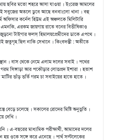
র মাথায় ছবির মতো শহরে আসা যাওয়া । ইংরেজ আমলের
 সেই সবুজের অতলে ডুবে আছে বনবাংলো খানা । বহু
ি অফিসার কর্নেল হিউম এই অঞ্চলকে মিলিটারি
ে । এমনকি, এরকম জায়গায় রাতে বনের বিভীষিকাও
োখ জুড়নো টাইগার ফলস্‌ হিমালয়প্রেমীদের ডাকে এপথে ।
জতুগৃহ ছিল নাকি সেখানে । কিংবদন্তী : অতীতে
 স্থান । বাস থেকে নেমে এলাম দলের সবাই । পথের
 গরম সিঙ্গাড়া আর পকৌড়ার লোভপ্রদ ইশারা । হতাশ
মাটির ভাঁড় ভর্তি গরম চা সবাইয়ের হাতে হাতে ।
স্তে বেড়ে চলেছে । সকালের রোদের মিষ্টি অনুভূতি ।
য়ে দেখি ।
ি । এ-বছরের মাধ্যমিক পরীক্ষার্থী, আমাদের দলের
 হয় ওকে সঙ্গে করে এনেছে । পার্থ সল্টলেকের