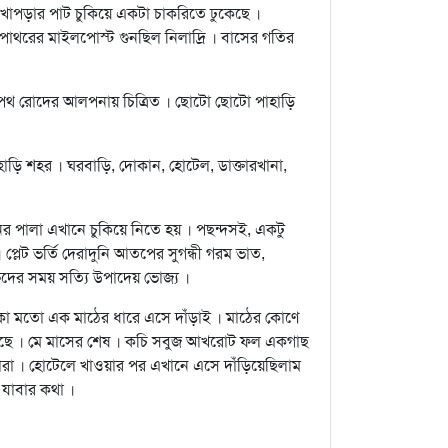
লেখাপড়ার পাট চুকিয়ে একটা চাকরিতে ঢুকেছে ।
পাথরের মাইলপোস্ট গুনছিল নিলাদ্রি । বাসের গতির
 পথ রোদের আলপনায় চিত্রিত । ছোটো ছোটো পাহাড়ি
পাহাড়ি শহর । ঘরবাড়ি, দোকান, হোটেল, ডাক্তারখানা,
ের পালা এখানে চুকিয়ে নিতে হয় । পছন্দসই, একটু
লেট ভর্তি দেরাদুনি আতপের সুগন্ধী গরম ভাত,
িদের সময় সত্যি উপাদেয় ভোজ্য ।
ঁকা মতো এক মাঠের ধারে এসে দাঁড়াই । মাঠের কোণে
আছে । মে মাসের শেষ । কচি সবুজ আখরোট ফল একগাছ
লধারা । হোটেলে খাওয়ার পর এখানে এসে দাঁড়িয়েছিলাম
যাবার কথা ।