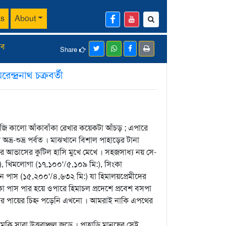
ks
About
সব
Share
েন্দ্রনাথ চক্রবর্তী
িবিজি কালো আঁকাবাঁকা রেখার কয়েকটা আঁচড় ; এপারে
 অভ্র-শুভ্র পর্বত । মাঝখানে বিশাল পাহাড়ের টানা
ার আভাসের কুটিল হাসি মুখে মেখে । সহজসাধ্য নয় সে-
), খিমলোগা (১৭,১০০'/৫,১০৯ মি:), সিংকা
 পাস (১৫,২০০'/৪,৬৩২ মি:) যা হিমালয়প্রেমীদের
া পাস পার হয়ে ওপারে হিমাচল প্রদেশে প্রবেশ বসপা
ত্রীর পায়ের চিহ্ন পড়েনি এখনো । আমরাই নাকি এপথের
কি সারা উত্তরাঞ্চল জুড়ে । পাহাড়ি মানুষের সেই