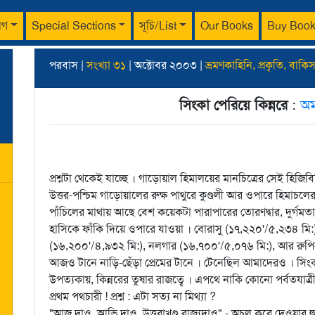
াগ
Special Sections
সূচি/List
Our Books
Buy Boo
পরবাস |
সংখ্যা ৩১
| অক্টোবর ২০০৩ |
ভ্রমণকাহিনি, প্রকৃতি, বাকি
সিংকা পেরিয়ে কিন্নরে
:
অমর
প্রশ্নটা থেকেই যাচ্ছে । গাড়োয়াল হিমালয়ের মানচিত্রের সেই হিজ
উত্তর-পশ্চিম গাড়োয়ালের রুক্ষ পাথুরে কুণ্ডলী আর ওপারে হিমাচলের
পাঁচিলের মাথায় আছে বেশ কয়েকটা পারাপারের তোরণদ্বার, দুর্গমত
হাসিকে ফাঁকি দিয়ে ওপারে যাওয়া । বোরাসু (১৭,২২০'/৫,২৩৪ মি:
(১৬,২০০'/৪,৯৩২ মি:), নলগার (১৬,৭০০'/৫,০৭৬ মি:), আর রুপিন
আজও টানে নাড়ি-ছেঁড়া প্রেমের টানে । টেনেছিল আমাদেরও । সিংক
উপত্যকায়, কিন্নরের তুষার রাজত্বে । এপথে নাকি কোনো পর্বতযা
প্রথম পথচারী ! প্রশ্ন : এটা সত্য না মিথ্যা ?
"আজ দাও, আভি দাও, উত্তরাখণ্ড রাজ্যদাও" - অচল করে দেওয়ার হুম