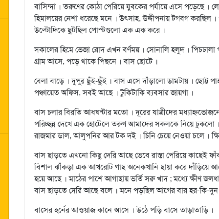
বাসিন্দা । তরুণের কোঠা পেরিয়ে যুবকের পর্যায়ে এসে পড়েছে । 
হিমালয়ের নেশা ধরেছে মনে । উত্সাহ, উদ্দীপনায় টগবগ করছিল । 
উল্টোদিকে ছুটছিল পোস্টগুলো এক এক করে ।
সকালের হিমে ভেজা রোদ এখন বর্ণময় । সোনালি হলুদ । পিচঢালা
গ্রাম আসে, পড়ে থাকে পিছনে । বাস ছোটে ।
বেলা বাড়ে । দুপুর ছুঁই-ছুঁই । বাস এসে দাঁড়ালো ডামটায় । ছোট্ট 
পঞ্চায়েত অফিস, সবই আছে । টুকিটাকি ব্যবসার জায়গা ।
বাস চলার বিরতি আধঘন্টার মতো । দূরের যাত্রীদের মধ্যাহ্নভোজন
পরিচ্ছন্ন দেখে এক হোটেলে তরুণ আমাদের সকলকে নিয়ে ঢুকলো । প্
রাজমার ডাল, আলুপনির আর টক দই । চিনি চেয়ে নেওয়া চলে । ক্ষ
বাস ছাড়তে এখনো কিছু দেরি আছে ভেবে রাস্তা পেরিয়ে কাছেই ফা
বিশাল ঝাঁকড়া এক আখরোট গাছ অনেকখানি ছায়া করে দাঁড়িয়ে 
হয়ে আছে । মাঠের পাশে আগাছায় ভর্তি সরু খাদ ; মধ্যে ক্ষীণ জ
বাস ছাড়তে দেরি আছে বলে । মনে পড়ছিল আগের বার হর-কি-দুন 
বাসের হর্নের আওয়াজ কানে আসে । উঠে পড়ি বাসে তাড়াতাড়ি ।