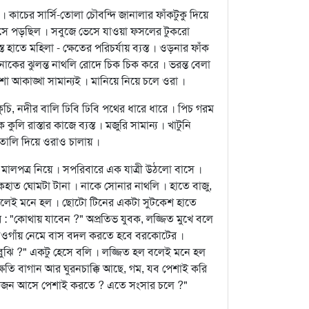
াচের সার্সি-তোলা চৌবন্দি জানালার ফাঁকটুকু দিয়ে
এসে পড়ছিল । সবুজে ভেসে যাওয়া ফসলের টুকরো
 হাতে মহিলা - ক্ষেতের পরিচর্যায় ব্যস্ত । ওড়নার ফাঁক
নাকের ঝুলন্ত নাথলি রোদে চিক চিক করে । ভরন্ত বেলা
া আকাঙ্খা সামান্যই । মানিয়ে নিয়ে চলে ওরা ।
ুচি, নদীর বালি ঢিবি ঢিবি পথের ধারে ধারে । পিচ গরম
ি রাস্তার কাজে ব্যস্ত । মজুরি সামান্য । খাটুনি
তালি দিয়ে ওরাও চালায় ।
ো মালপত্র নিয়ে । সপরিবারে এক যাত্রী উঠলো বাসে ।
হাত ঘোমটা টানা । নাকে সোনার নাথলি । হাতে বাজু,
ে বলেই মনে হল । ছোটো টিনের একটা সুটকেশ হাতে
"কোথায় যাবেন ?" অপ্রতিভ যুবক, লজ্জিত মুখে বলে
 নওগাঁয় নেমে বাস বদল করতে হবে বরকোটের ।
বুঝি ?" একটু হেসে বলি । লজ্জিত হল বলেই মনে হল
ক্ষেতি বাগান আর ঘুরনচাক্কি আছে, গম, যব পেশাই করি
লোকজন আসে পেশাই করতে ? এতে সংসার চলে ?"