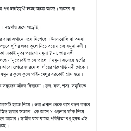
পথ চড়াইমুখী হচ্ছে আস্তে আস্তে । বাসের গা
কে । নওগাঁয় এসে পড়েছি ।
ার রাস্তা এখানে এসে মিশেছে । টনসভ্যালি বা তমসা
বে খুশির লহর তুলে নিচে বয়ে যাচ্ছে যমুনা নদী ।
কা একাই নৃত্য পরায়ণা যমুনা ? না, তার সখী
ে - `নৃত্যেরই তালে তালে ।' যমুনা এসেছে স্বর্গের
 আরো ওপরে জারমোলা গাঁয়ের গরু গার্ড নদী থেকে ।
য় যমুনার কূলে কূলে পাইনমেদুর বরকোট গ্রাম হয়ে ।
কে সবুজের আঁচল বিছানো । ফুল, ফল, শস্য, সমৃদ্ধিতে
ুটকেসটি হাতে নিয়ে । ওরা এখান থেকে বাস বদল করবে
্নিগ্ধ ছায়ার অতলে - কে জানে ? ওড়নার ফাঁক দিয়ে
ছিল আমার । স্বামীর ঘরে যাচ্ছে পরিণীতা বধূ হয়ত এই
আছে ।