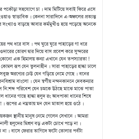
কার পকৌড়া সহযোগে চা । দাম মিটিয়ে সবাই ফিরে এসে
য়াও স্বাভাবিক । কেননা সারাদিনে এ-অঞ্চলের প্রত্যন্ত
ের সংখ্যাও বাড়ছে আবার কর্মমুখীও হয়ে পড়েছে অনেকে
র পথ ধরে বাস । পথ ঘুরে ঘুরে পাহাড়ের গা ধরে
ারের তোরণ দ্বার দিয়ে বাস প্রবেশ করে সুন্দরের
কোনো এক হিমালয় কন্যা এখানে যেন তপস্যারতা !
মল কোমল রূপ যেন তুলনাহীন । সারা পাহাড়ের হাল্কা ঢালে
ে সবুজ অরণ্যের ঢেউ যেন গড়িয়ে নেমে গেছে । বনের
্রাম বাংলো । যেন স্বর্গীয় নন্দনকাননে দেবকন্যার
াত । সে নি:শব্দ পরিবেশ যেন চমকে উঠছে মাঝে মাঝে পাতা
োল ধানের গাছে হাল্কা হলুদ রং আধপাকা ধানের শিষে
না । রূপের এ নম্রতায় মন যেন মাতাল হয়ে ওঠে ।
েকজন স্থানীয় মানুষ নেমে গেলেন সেখানে । আমরা
নালী হলুদের মিশ্রণ বড় একটা চোখে পড়ে না ।
ানি না । বাসে ফেরার তাগিদে ফটো তোলার পর্বটা