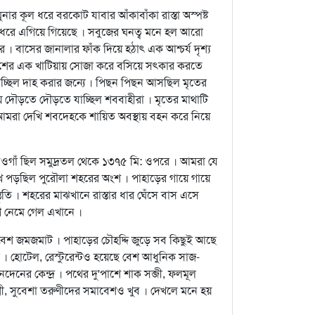
নার কূল ধরে বরকোট যাবার আঁকাবাঁকা রাস্তা অস্পষ্ট
 ধরে এগিয়ে গিয়েছে । সবুজের ঘনত্ব মনে হল আরো
। বাসের জানালার ফাঁক দিয়ে হঠাৎ এক আশ্চর্য দৃশ্য
শের এক খাটিয়ায় সোজা করে বসিয়ে সত্কার করতে
যাচ্ছিল দাহ করার জন্যে । পিছন পিছন আসছিল মৃতের
্রায় দৌড়তে দৌড়তে যাচ্ছিল শববাহীরা । মৃতের মাথাটি
 আমরা দেখি শবদেহকে শায়িত অবস্থায় বহন করে নিয়ে
। নওগাঁ ছিল সমুদ্রতল থেকে ১৩৭৫ মি: ওপরে । আমরা যে
পড়ছিল পুরৌলা শহরের অংশ । পাহাড়ের গায়ে গায়ে
তি । শহরের মাঝখানে রাস্তার ধার ঘেঁসে বাস এসে
াগ নেমে গেল এখানে ।
বেশ জমজমাট । পাহাড়ের চৌহদ্দি জুড়ে সব কিছুই আছে
 । হোটেল, রেস্টুরেন্টও হয়েছে বেশ আধুনিক সাজ-
েনের কেন্দ্র । পথের দু'পাশে শাক সব্জী, ফলমূল
ুশ্রী, সুবেশা তরুণীদের সমাবেশও খুব । দেখলে মনে হয়