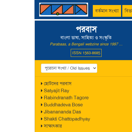
বর্তমান সংখ্যা
বিভ
পরবাস
বাংলা ভাষা, সাহিত্য ও সংস্কৃতি
Parabaas, a Bengali webzine since 1997 ...
ISSN 1563-8685
ছোটদের পরবাস
Satyajit Ray
Rabindranath Tagore
Buddhadeva Bose
Jibanananda Das
Shakti Chattopadhyay
সাক্ষাৎকার