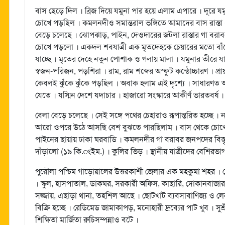
বাস ছেড়ে দিল । ব্রিজ দিয়ে যমুনা পার হয়ে এলাম এপারে । দূরে যমু
চোখে পড়ছিল । কমলনদীও সমান্তরাল ভঙ্গিতে আমাদের বাস রাস্তা
বেড়ে চলেছে । ঝোপঝাড়, পাইন, দেওদারের জটলা রাস্তার গা বরাবর 
চোখে পড়লো । একদল শবযাত্রী এক মৃতদেহকে চেয়ারের মতো বাঁ
যাচ্ছে । মৃতের দেহে নতুন পোশাক ও গলায় মালা । যমুনার তীরে 
স্বজন-পরিজন, পড়শিরা । রাম, রাম শব্দের অস্ফুট কন্ঠোচ্চারণ । প
কেবলই ঝুঁকে ঝুঁকে পড়ছিল । অবাক হলাম এই দৃশ্যে । সাধারণত
যেতে । যস্মিন দেশে যদাচার । হাজারো সংস্কারে আকীর্ণ ভারতবর্ষ ।
বেলা বেড়ে চলেছে । সেই সঙ্গে পথের চেহারাও রূপান্তরিত হচ্ছে 
আরো ওপরে উঠে আসছি বেশ বুঝতে পারছিলাম । বাস থেকে চোখে 
পাইনের ছায়ায় ঢাকা ঘরবাডি । কমলনদীর গা বরাবর জনপদের বিস্তৃ
দাঁড়ালো (১৯ কি.ংইম.) । কুলির ভিড় । স্থানীয় যাত্রীদের বেশিরভ
পুরৌলা পশ্চিম গাড়োয়ালের উত্তরকাশী জেলার এক মহকুমা শহর । 
। স্কুল, হাসপাতাল, ডাকঘর, সরকারী অফিস, কাছারি, দোকানবাজার
সজ্জায়, এছাড়া থানা, তহশিল আছে । ছোটখাট ব্যবসাবাণিজ্য ও লেনদ
বিক্রি হচ্ছে । রেডিমেড জামাকাপড়, মনোহারী দ্রব্যের পাট খুব । স
শিক্ষিতা মার্জিতা রুচিসম্পন্নাও বটে ।