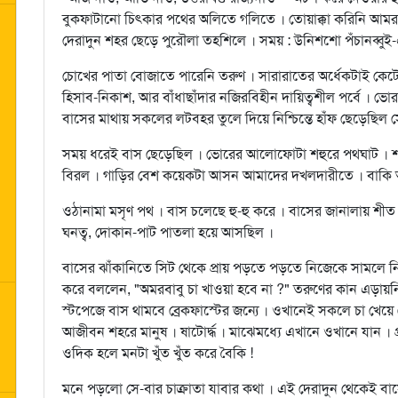
বুকফাটানো চিত্কার পথের অলিতে গলিতে । তোয়াক্কা করিনি আমরা 
দেরাদুন শহর ছেড়ে পুরৌলা তহশিলে । সময় : উনিশশো পঁচানব্বুই-
চোখের পাতা বোজাতে পারেনি তরুণ । সারারাতের অর্ধেকটাই কেটেছ
হিসাব-নিকাশ, আর বাঁধাছাঁদার নজিরবিহীন দায়িত্বশীল পর্বে । ভো
বাসের মাথায় সকলের লটবহর তুলে দিয়ে নিশ্চিন্তে হাঁফ ছেড়েছিল স
সময় ধরেই বাস ছেড়েছিল । ভোরের আলোফোটা শহুরে পথঘাট । শ
বিরল । গাড়ির বেশ কয়েকটা আসন আমাদের দখলদারীতে । বাকি আ
ওঠানামা মসৃণ পথ । বাস চলেছে হু-হু করে । বাসের জানালায় শীত
ঘনত্ব, দোকান-পাট পাতলা হয়ে আসছিল ।
বাসের ঝাঁকানিতে সিট থেকে প্রায় পড়তে পড়তে নিজেকে সামলে ন
করে বললেন, "অমরবাবু চা খাওয়া হবে না ?" তরুণের কান এড়ায়ন
স্টপেজে বাস থামবে ব্রেকফাস্টের জন্যে । ওখানেই সকলে চা খেয়ে 
আজীবন শহরে মানুষ । ষাটোর্দ্ধ । মাঝেমধ্যে এখানে ওখানে যান ।
ওদিক হলে মনটা খুঁত খুঁত করে বৈকি !
মনে পড়লো সে-বার চাক্রাতা যাবার কথা । এই দেরাদুন থেকেই বাস