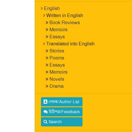
English
Written in English
Book Reviews
Memoirs
Essays
Translated into English
Stories
Poems
Essays
Memoirs
Novels
Drama
লেখক/Author List
চিঠিপত্র/Feedback
Search