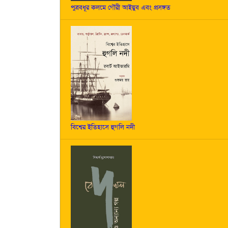
পুত্রবধূর কলমে গৌরী আইয়ুব এবং প্রসঙ্গত
বিশ্বের ইতিহাসে হুগলি নদী