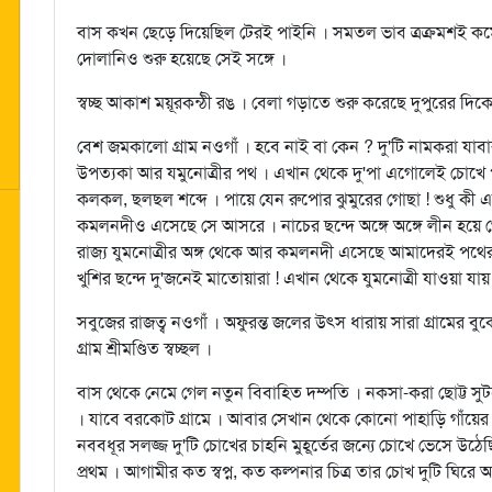
বাস কখন ছেড়ে দিয়েছিল টেরই পাইনি । সমতল ভাব ত্রক্রমশই কমে 
দোলানিও শুরু হয়েছে সেই সঙ্গে ।
স্বচ্ছ আকাশ ময়ূরকন্ঠী রঙ । বেলা গড়াতে শুরু করেছে দুপুরের দি
বেশ জমকালো গ্রাম নওগাঁ । হবে নাই বা কেন ? দু'টি নামকরা যাব
উপত্যকা আর যমুনোত্রীর পথ । এখান থেকে দু'পা এগোলেই চোখে পড়
কলকল, ছলছল শব্দে । পায়ে যেন রুপোর ঝুমুরের গোছা ! শুধু কী এ
কমলনদীও এসেছে সে আসরে । নাচের ছন্দে অঙ্গে অঙ্গে লীন হয়ে গেছ
রাজ্য যুমনোত্রীর অঙ্গ থেকে আর কমলনদী এসেছে আমাদেরই পথের
খুশির ছন্দে দু'জনেই মাতোয়ারা ! এখান থেকে যুমনোত্রী যাওয়া যা
সবুজের রাজত্ব নওগাঁ । অফুরন্ত জলের উত্স ধারায় সারা গ্রামের বু
গ্রাম শ্রীমণ্ডিত স্বচ্ছল ।
বাস থেকে নেমে গেল নতুন বিবাহিত দম্পতি । নকসা-করা ছোট্ট স
। যাবে বরকোট গ্রামে । আবার সেখান থেকে কোনো পাহাড়ি গাঁয়ের স
নববধূর সলজ্জ দু'টি চোখের চাহনি মুহূর্তের জন্যে চোখে ভেসে উঠে
প্রথম । আগামীর কত স্বপ্ন, কত কল্পনার চিত্র তার চোখ দুটি ঘিরে 