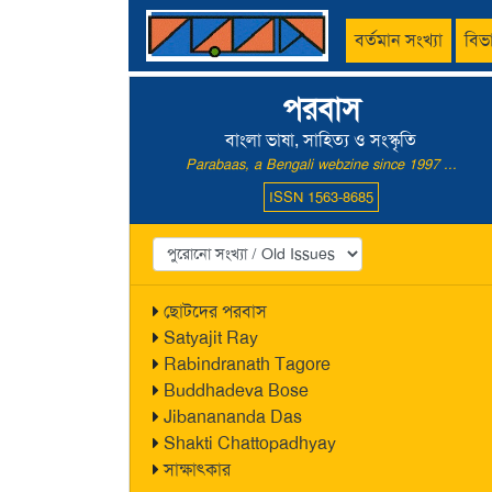
বর্তমান সংখ্যা
বিভ
পরবাস
বাংলা ভাষা, সাহিত্য ও সংস্কৃতি
Parabaas, a Bengali webzine since 1997 ...
ISSN 1563-8685
ছোটদের পরবাস
Satyajit Ray
Rabindranath Tagore
Buddhadeva Bose
Jibanananda Das
Shakti Chattopadhyay
সাক্ষাৎকার