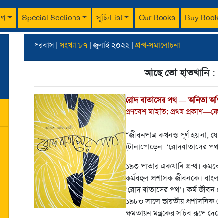
াগ
Special Sections
সূচি/List
Our Books
Buy Boo
পরবাস |
সংখ্যা ৮৭
| জুলাই ২০২২ |
গ্রন্থ-সমালোচনা
আছে তো হাতখানি
:
রোদ বাতাসের পথ — অনিতা অগ্ন
প্রণবেশ মাইতি; প্রথম প্রকাশ—
“জীবনপাত্র কখনও পূর্ণ হয় না, 
(টানাপোড়েন- ‘রোদবাতাসের পথ
১৯৩ পাতার একখানি গ্রন্থ। কমবেশি 
কর্মবহুল প্রশাসক জীবনকে। বাংলা
‘রোদ বাতাসের পথ’। কর্ম জীবন
১৯৮০ সালে ভারতীয় প্রশাসনিক 
ক্ষমতায়ন মন্ত্রকের সচিব রূপে 