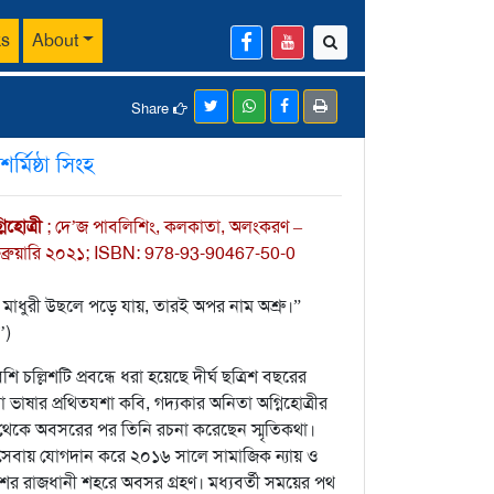
ks
About
Share
শর্মিষ্ঠা সিংহ
িহোত্রী
; দে’জ পাবলিশিং, কলকাতা, অলংকরণ –
ফেব্রুয়ারি ২০২১; ISBN: 978-93-90467-50-0
যে মাধুরী উছলে পড়ে যায়, তারই অপর নাম অশ্রু।”
’)
চল্লিশটি প্রবন্ধে ধরা হয়েছে দীর্ঘ ছত্রিশ বছরের
 ভাষার প্রথিতযশা কবি, গদ্যকার অনিতা অগ্নিহোত্রীর
 থেকে অবসরের পর তিনি রচনা করেছেন স্মৃতিকথা।
সেবায় যোগদান করে ২০১৬ সালে সামাজিক ন্যায় ও
দেশের রাজধানী শহরে অবসর গ্রহণ। মধ্যবর্তী সময়ের পথ