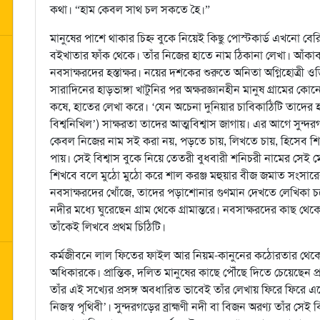
কথা। “হাম কেবল সাথ চল সকতে হৈ।”
মানুষের পাশে থাকার চিহ্ন বুকে নিয়েই কিছু পোস্টকার্ড এখনো ব
বইখাতার ফাঁক থেকে। তাঁর নিজের হাতে নাম ঠিকানা লেখা। আঁকাব
নবসাক্ষরদের হস্তাক্ষর। নয়ের দশকের শুরুতে অনিতা অগ্নিহোত্রী ও
সারাদিনের হাড়ভাঙ্গা খাটুনির পর অক্ষরজ্ঞানহীন মানুষ গ্রামের কোন
কষে, হাতের লেখা করে। ‘যেন অচেনা দুনিয়ার চাবিকাঠিটি তাদের হ
বিশ্বনিখিল’) সাক্ষরতা তাদের আত্মবিশ্বাস জাগায়। এর আগে সুন
কেবল নিজের নাম সই করা নয়, পড়তে চায়, লিখতে চায়, হিসেব শিখ
পায়। সেই বিশ্বাস বুকে নিয়ে তেতরী বুধবারী শনিচরী নামের সেই 
শিখবে বলে মুঠো মুঠো করে শাল করঞ্জ মহুয়ার বীজ জমাত সংসারের প্রয
নবসাক্ষরদের খোঁজে, তাদের পড়াশোনার গুণমান দেখতে লেখিকা চলে
নদীর মধ্যে ঘুরেছেন গ্রাম থেকে গ্রামান্তরে। নবসাক্ষরদের কাছ থেক
তাঁকেই লিখবে প্রথম চিঠিটি।
কর্মজীবনে লাল ফিতের ফাইল আর নিয়ম-কানুনের কঠোরতার থেকে বেশি
অধিকারকে। প্রান্তিক, দলিত মানুষের কাছে পৌঁছে দিতে চেয়েছেন প্
তাঁর এই সখ্যের প্রসঙ্গ অবধারিত ভাবেই তাঁর লেখায় ফিরে ফিরে এ
নিজস্ব পৃথিবী’। সুন্দরগড়ের ব্রাহ্মণী নদী বা বিজন অরণ্য তাঁর সেই 