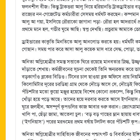
ফলনশীল বীজ। কিন্তু ট্রাকভরা আলু নিয়ে হরিয়ানভি ট্রাকড্রাইভা
রাজ্যের নন-গেজেটেড কর্মচারীরা সেসময় ধর্মঘট করছেন। কম্পমান প্
আলু আ গয়া, ইসলিয়ে রৌরাকো জাগানা পড়া- রৌরা হল আদরার্থে প্
প্রথমে মনে হল, গভীর ঘুমে আছি। স্বপ্ন দেখছি। প্রভুরাম আমাকে
ড্রাইভারের কাকুতি মিনতিতে আলু আনলোড করতে হয়। ধর্মঘটী কর্
গোছান। সময় পার করে আসা আলু কয়েক মাস ধরে সেদ্ধ, পোড়া, ভ
অনিতা অগ্নিহোত্রীর সমস্ত সত্তাকে ঘিরে রয়েছে মানবতার স্নিগ্ধ, উ
দাঁড়াতে শেখায়। কর্মজীবনের সূচনা থেকেই তিনি অন্যরকম করে ভাবে
বড়কাগাঁও ব্লকের বিডিও। টিনের চাল ছাওয়া ব্লক অফিসে প্রায় 
কিলোমিটার দূরের চরডিহা গ্রাম থেকে দৌড়ে আসে সে, দৌড়েই ফির
পঁচিশটার মতো কুয়ো মঞ্জুর হয়েছে বিশেষ কোনো প্রকল্পে, কিন্তু 
খোঁড়া হয়ে পড়ে আছে। তাদের হয়ে দরবার করতে আসে ইগনিয়াস। প্
ঘুরে জলহীন, অসম্পূর্ণ কূপগুলির কাজ আবার শুরু করান। জ্যোৎস্নাম
খালি পা, ছেঁড়া জামা, আতেলা চুল। ‘বড় বড় গাছের ম্লান ছায়ায় ধ
(‘ইগনিয়াস’) পরের মরশুমের প্রথম বর্ষায় টলটল করে পঁচিশটি কূপ।
অনিতা অগ্নিহোত্রীর সাহিত্যিক জীবনের পশ্চাৎপট ও বিবর্তনের ইঙ্গিত 