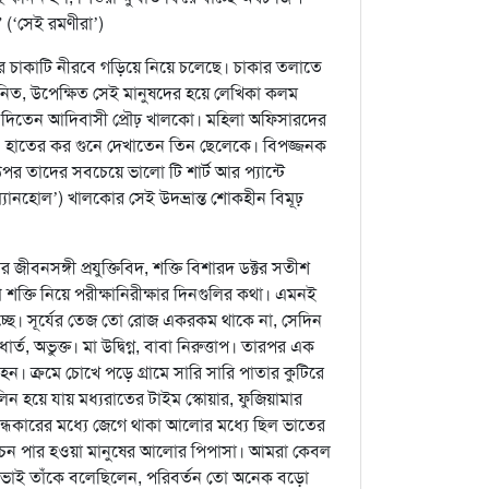
(‘সেই রমণীরা’)
ের চাকাটি নীরবে গড়িয়ে নিয়ে চলেছে। চাকার তলাতে
মানিত, উপেক্ষিত সেই মানুষদের হয়ে লেখিকা কলম
ভরে দিতেন আদিবাসী প্রৌঢ় খালকো। মহিলা অফিসারদের
ি। হাতের কর গুনে দেখাতেন তিন ছেলেকে। বিপজ্জনক
র তাদের সবচেয়ে ভালো টি শার্ট আর প্যান্টে
(‘ম্যানহোল’) খালকোর সেই উদ্ভ্রান্ত শোকহীন বিমূঢ়
 জীবনসঙ্গী প্রযুক্তিবিদ, শক্তি বিশারদ ডক্টর সতীশ
ল্প শক্তি নিয়ে পরীক্ষানিরীক্ষার দিনগুলির কথা। এমনই
চ্ছে। সূর্যের তেজ তো রোজ একরকম থাকে না, সেদিন
ার্ত, অভুক্ত। মা উদ্বিগ্ন, বাবা নিরুত্তাপ। তারপর এক
 হন। ক্রমে চোখে পড়ে গ্রামে সারি সারি পাতার কুটিরে
য়ে যায় মধ্যরাতের টাইম স্কোয়ার, ফুজিয়ামার
্ধকারের মধ্যে জেগে থাকা আলোর মধ্যে ছিল ভাতের
 নির্বাচন পার হওয়া মানুষের আলোর পিপাসা। আমরা কেবল
পারসভাই তাঁকে বলেছিলেন, পরিবর্তন তো অনেক বড়ো