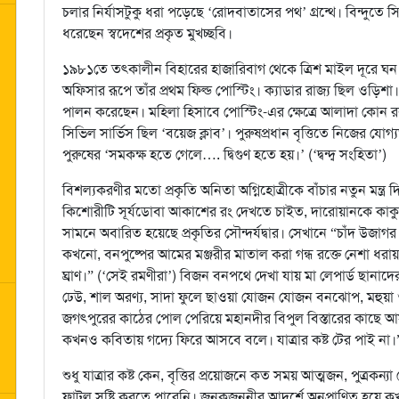
চলার নির্যাসটুকু ধরা পড়েছে ‘রোদবাতাসের পথ’ গ্রন্থে। বিন্দুতে সি
ধরেছেন স্বদেশের প্রকৃত মুখচ্ছবি।
১৯৮১তে তৎকালীন বিহারের হাজারিবাগ থেকে ত্রিশ মাইল দূরে ঘন অ
অফিসার রূপে তাঁর প্রথম ফিল্ড পোস্টিং। ক্যাডার রাজ্য ছিল ওড়িশা। স
পালন করেছেন। মহিলা হিসাবে পোস্টিং-এর ক্ষেত্রে আলাদা কোন রকম
সিভিল সার্ভিস ছিল ‘বয়েজ ক্লাব’। পুরুষপ্রধান বৃত্তিতে নিজের যো
পুরুষের ‘সমকক্ষ হতে গেলে…. দ্বিগুণ হতে হয়।’ (‘দ্বন্দ্ব সংহিতা’)
বিশল্যকরণীর মতো প্রকৃতি অনিতা অগ্নিহোত্রীকে বাঁচার নতুন মন্ত্র
কিশোরীটি সূর্যডোবা আকাশের রং দেখতে চাইত, দারোয়ানকে কা
সামনে অবারিত হয়েছে প্রকৃতির সৌন্দর্যদ্বার। সেখানে “চাঁদ উজাগ
কখনো, বনপুষ্পের আমের মঞ্জরীর মাতাল করা গন্ধ রক্তে নেশা ধরায়, 
ঘ্রাণ।” (‘সেই রমণীরা’) বিজন বনপথে দেখা যায় মা লেপার্ড ছানাদে
ঢেউ, শাল অরণ্য, সাদা ফুলে ছাওয়া যোজন যোজন বনঝোপ, মহুয়া ও
জগৎপুরের কাঠের পোল পেরিয়ে মহানদীর বিপুল বিস্তারের কাছে আ
কখনও কবিতায় গদ্যে ফিরে আসবে বলে। যাত্রার কষ্ট টের পাই না
শুধু যাত্রার কষ্ট কেন, বৃত্তির প্রয়োজনে কত সময় আত্মজন, পুত্রকন্যা
ফাটল সৃষ্টি করতে পারেনি। জনকজননীর আদর্শে অনুপ্রাণিত হয়ে 