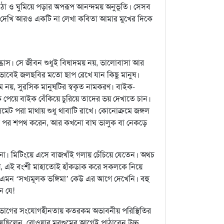
ঠা ও ঘুমিয়ে পড়ার অপরূপ আনন্দময় অনুভূতি। সেসব
লে দেখি আরও একটি না লেখা কবিতা আমার মুখের দিকে
্ভাস। সে জীবন শুধুই বিষাদময় নয়, ভালোবাসা আর
এমনভাবেই জলছবির মতো ছাপ রেখে যান কিছু মানুষ।
 নয়, সুরসিক মানুষটির স্বকৃত নামকরণ। বাইক-
পেয়ে বাইক বেঁকিয়ে চুরিয়ে তাদের ভয় দেখাতে চান।
মেট পরা মাথায় শুধু থাবাটি রাখে। কোনোক্রমে জঙ্গল
সার পর শপথ করেন, আর কখনো বাঘ ভালুক বা নেকড়ে
 না। মিটিংয়ে এসে বাজখাঁই গলায় চেঁচিয়ে যেতেন। অথচ
যায়, এই বংশী মাহাতোই হাঁকডাক করে সকলকে নিয়ে
 এমন ‘সখ্যমূলক ভঙ্গিমা’ কেউ এর আগে দেখেনি। বহু
ন যে!
্ন বিভাগের সংযোগহীনতায় কতরকম অভাবনীয় পরিস্থিতির
িয়েছিলেন, রোওয়ার মরশুমের আগেই পাঠাবেন উচ্চ