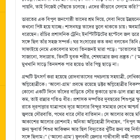
পায়নি, তাই নিজেই পৌঁছতে চলেছে। এদের কীভাবে সেলাম করি?” 
ভারতের এক বিপুল জনগোষ্ঠী তাদের শ্রম দিয়ে, সেবা দিয়ে উন্নয়ন
কখনো পিষ্ট হয়ে যাচ্ছে। শাসনযন্ত্র তাদের ভুলে থাকতে চায়। অব
ধরেছেন। রাঁচির প্রশাসনিক ট্রেনিং ইনস্টিটিউটের হস্টেলে জল 
সঙ্গে ছিল তাঁর সহজ সম্পর্ক। ঘর সংসারের কত কথা বলতেন তিন
সাফাইয়ে নেমে একবেলার মধ্যে তিনজনই মারা পড়ে। “চাতালের উপ
সাজানো, সদ্যস্নাত, তিনটি যুবক শরীর, শেষযাত্রার জন্য প্রস্তুত।” 
মুখখানি সাড়ে তিনদশক পার হয়েও তাঁর পিছু ছাড়ে না।
গ্রন্থটি উৎসর্গ করা হয়েছে রোদবাতাসের পথচলায় সহযাত্রী, লেখিকার
অগ্নিহোত্রীকে। ‘আলো-গ্রাম’ প্রবন্ধে রয়েছে ডক্টর অগ্নিহোত্রীর বিক
কোনো একটি দিনে তাঁদের বাড়িতে সৌর কুকারে ভাত-ডাল রান্না হ
কম, তাই রান্নার গতিও ধীর। প্রশাসক দম্পতির দুবছরের শিশুপুত্র ক্ষুধ
রাতে দূরপাল্লার যাত্রাপথে দূরে আলোর বিন্দুর সমাহার দেখে আশ্চর্য
জ্বলছে সৌরবাতি, পথের ধারে সৌর বাতিদান। সে আলোর কাছে মলিন হ
আকাশের আলোর রোশনাই। অনিতা অগ্নিহোত্রী লিখছেন, “বিপুল অন
জন্য ক্ষুধার্ত শিশুর আকিঞ্চন আর ছিল বিদ্যুতের খুঁটির জন্য বহু
সঙ্গে ছিলাম।” (‘আলো-গ্রাম’) ফুলবনী জেলার গান্ধীবাদী কর্মী 