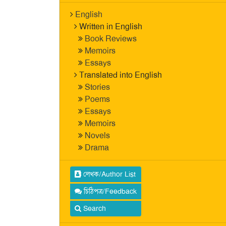
English
Written in English
Book Reviews
Memoirs
Essays
Translated into English
Stories
Poems
Essays
Memoirs
Novels
Drama
লেখক/Author List
চিঠিপত্র/Feedback
Search