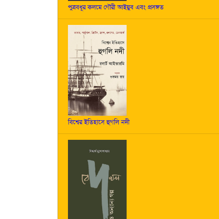
পুত্রবধূর কলমে গৌরী আইয়ুব এবং প্রসঙ্গত
বিশ্বের ইতিহাসে হুগলি নদী