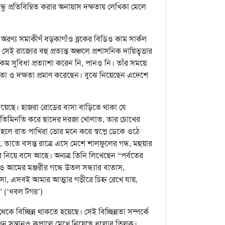
ন্ধু প্রতিবিম্বিত করার অনায়াস দক্ষতায় লেখিকা মেলে
রণ্য সমাকীর্ণ বড়কাগাঁও ব্লকের বিডিও কাম সার্কল
েই রাজ্যের বহু প্রত্যন্ত অঞ্চলে প্রশাসনিক দায়িত্বভার
 সুবিধা প্রত্যাশা করেন নি, পানও নি। তাঁর সময়ে
গ্যতা ও দক্ষতা প্রমাণ করেছেন। বুঝে নিয়েছেন এদেশে
 দিয়েছে। হাজরা রোডের বাসা বাড়িতে থাকা যে
কুতিমিনতি করে ছাদের দরজা খোলাত, তার চোখের
র হলে রাত পাখিরা ভোর মনে করে স্বপ্নে ডেকে ওঠে
তাতে বসন্ত রাত্রে এসে মেশে শালফুলের গন্ধ, মহুয়ার
র নিয়ে বসে আছে। অন্যত্র তিনি লিখেছেন “পর্বতের
 আমের মঞ্জরীর গন্ধে উতল সন্ধ্যার বাতাস,
সা, এসবই আমার আত্মার গভীরে চিহ্ন রেখে যায়,
।” (‘ধবল টগর’)
 থেকে বিচ্ছিন্ন থাকতে হয়েছে। সেই বিচ্ছিন্নতা সম্পর্কে
কখন সন্তানও কপালে মেখে নিয়েছে ধুলোর তিলক।