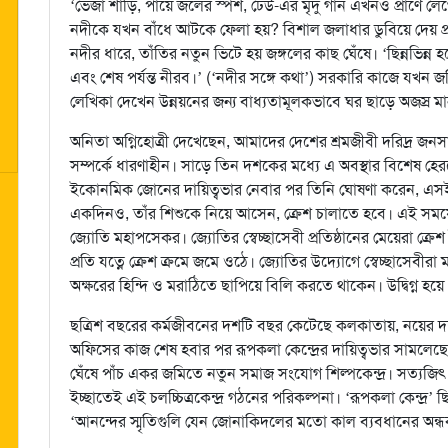
‘ভেজা শাড়ি, পায়ে জলের স্পর্শ, ঢেউ-এর মৃদু গান এখনও প্রাণে লেগ
নদীকে যখন বাঁধে আটকে ফেলা হয়? বিশাল জলাধার ডুবিয়ে দেয় প
নদীর ধারে, তাঁতির নতুন ভিটে হয় জঙ্গলের কাছ ঘেঁষে। ‘ছিন্নভিন্ন হ
এবং শেষ পর্যন্ত নীরব।’ (‘নদীর সঙ্গে কথা’) সরকারি কাজে যখন 
লেখিকা দেখেন উন্নয়নের জন্য বাধ্যতামূলকভাবে ঘর ছাড়ে অজস্র মা
অনিতা অগ্নিহোত্রী দেখেছেন, আমাদের দেশের শ্রমজীবী দরিদ্র জনসা
সম্পর্কে ধারণাহীন। সাড়ে তিন দশকের মধ্যে এ অবস্থার বিশেষ হেরফে
ইকোনমিক জোনের দায়িত্বভার নেবার পর তিনি ঘোষণা করেন, এসই
একদিনও, তাঁর শিশুকে নিয়ে আসেন, ক্রেশ চালাতে হবে। এই সময়
জ্যোতি মহাপসেকর। জ্যোতির স্বেচ্ছাসেবী প্রতিষ্ঠানের মেয়েরা ক্র
প্রতি যত্নে ক্রেশ ক্রমে জমে ওঠে। জ্যোতির উদ্যোগে স্বেচ্ছাসেবীর
অক্ষরের হিন্দি ও মরাঠিতে ছাপিয়ে বিলি করতে থাকেন। উদ্বিগ্ন হয
ছত্রিশ বছরের কর্মজীবনের দশটি বছর কেটেছে কলকাতায়, নয়ের 
অফিসের কাজ শেষ হবার পর রূপকলা কেন্দ্রের দায়িত্বভার সামলেছে
ঘেঁষে পাঁচ একর জমিতে নতুন সমাজ সংযোগ শিল্পকেন্দ্র। সত্যজিৎ র
ইচ্ছাতেই এই চলচ্চিত্রকেন্দ্র গঠনের পরিকল্পনা। ‘রূপকলা কেন্দ্র’ 
‘আনন্দের স্মৃতিগুলি যেন জোনাকিদলের মতো কাল ব্যবধানের অন্ধকা