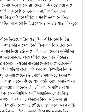
ের জেলায় চলে যেতে হয়। মেয়ে একটু বড়ো হয়ে আসে
র সাথি। দুজনে মিলে মেলার দলছুট হাতিকে চাল
িন্তু বর্তমানে দাঁড়িয়ে যখন পিছন পানে ফিরে
প্য ছিল না আরো নিশ্চিন্ত শৈশব? ‘আরও শান্ত, বিপন্মুক্ত
ে দিয়েছে গভীর অন্তর্দৃষ্টি। কর্মজীবনের বিভিন্ন
র কথা। তাঁর আক্ষেপ, নৈর্ব্যক্তিকতা তাঁর স্বভাবে নেই,
সের অবয়ব নিয়ে উঠে আসে তাঁর রচনা থেকে। কূটনীতির
নুষ হয়ে মানুষের পাশে দাঁড়িয়েছেন, তাই নিজেরই
রূপে কোনো দপ্তরের বাইরের চেহারা দেখে ভোলেননি।
খিকা ওড়িশা রাজ্যে এই প্রকল্পের উপসচিব নিযুক্ত
ে দূর জেলায় গেছেন। উচ্চমার্গের মধ্যাহ্নভোজনের পর
 “হাপুস নয়নে কাঁদছে অনেকগুলি মেয়ে, সবাই অঙ্গন
া হয়েছে তাদেরই চাঁদার টাকায়, মাথাপিছু দুশো
াপ্য বলতে অনিয়মিত একটি সাম্মানিক ভাতা। কিন্তু
্চলে এক সন্ধ্যার প্রাক্কালে বিরল অভিজ্ঞতা হয়
়ে। জিপ-ট্রেলারে খাবার পৌঁছে দেওয়া হতো অঙ্গন বাড়ি
ছে কদিন হল, শিশুরা ক্ষুধার্ত ফিরে যাচ্ছে অথচ জিপ