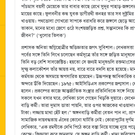
পাঁচমাস বয়সী মেয়েকে তার বাবার কাছে রেখে সুদূর পাহাড়-জঙ্গল
মায়ের কাছে। ফুলবনীর কন্ধ যুবক ভাগীরথী কনহর তার সব দুষ্টুমি
খাওয়ায়। পথভোলা গোখরো সাপকে ধরাধরি করে জঙ্গলে ছেড়ে আসে। ক
তাকান, মনের মধ্যে জেগে ওঠে সংশয়জড়িত প্রশ্ন, সন্তানদের কি প্রা
জীবন?’ (‘ধুলোর তিলক’)
প্রশাসক অনিতা অগ্নিহোত্রীর অভিজ্ঞতার জগৎ সুবিশাল। লেখকসত্তা তাঁক
পর্বের সঙ্গে তিনি লিখে চলেছেন কর্মসূত্রে তাঁর সঙ্গে জড়িত মানুষদে
তিনি বড় বেশি সাবজেক্টিভ। হয়তো সে জন্যই মানুষগুলি রক্তমাং
সূক্ষ্ম কলাকৌশল তাঁর আয়ত্ত নয়, বারে বারে বদলি হতে হয়েছে। মা
কর্মযজ্ঞ থেকে অসময়ে অপসারিত হয়েছেন। উচ্চপদস্থ আধিকারিক 
অন্দরে উঁকি দিয়েছেন। ১৯৭৫। আইসিডিএস প্রকল্পের জন্মসাল। লে
হলেন। প্রকল্পের কাজে আন্তর্জাতিক সংস্থার প্রতিনিধিকে সঙ্গে নিয়
সকলে যখন বসার ঘরে, লেখিকা চলে গেছেন খিড়কি দুয়ারে। দেখেন,
বাড়ি কর্মী। তারা দুমাস ভাতা পায়নি, তার ওপর আজকের খাওয়াদাওয়
টাকা। লজ্জায় মাথা হেঁট হল।” অঙ্গনবাড়ি কর্মীরা বেতন পান না, প্র
সামাজিক দায়বদ্ধতায় এঁদের কোনো ঘাটতি নেই। কোরাপুটের দুর্গম অঞ
লেখিকার, “এক রমণীকে দেখি পিঠে করে বস্তা নিয়ে যাচ্ছে নুয়ে পড
কেন্দ্রে। জিজ্ঞাসা করে জানলাম, সে অঙ্গন বাড়ি কর্মী। খাদ্য ফুরিয়ে