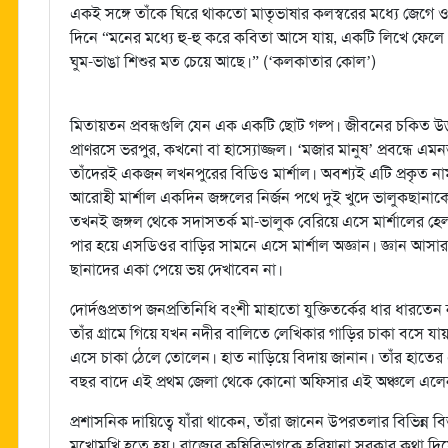
একই সঙ্গে তাঁকে ঘিরে থাকতো মাতৃভাষার কলস্বরের মধ্যে জেগে ও
দিনে “মনের মধ্যে হু-হু করে কবিতা আসে যায়, একটি লিখে ফে
ঘুম-ভাঙা শিশুর মত চেয়ে আছে।” (‘কলকাতার কোল’)
মিতায়তন প্রবন্ধগুলি যেন এক একটি ছোট গল্প। জীবনের চকিত উদ
প্রাণরসে ভরপুর, কখনো বা হাস্যোজ্জল। ‘মজার মানুষ’ প্রবন্ধে 
তাঁদেরই একজন লখনপুরের বিডিও মার্শাল। অবশ্যই এটি প্রকৃত নাম
আরোহী মার্শাল একদিন জঙ্গলের নির্জন পথে দুই খুদে ভালুকছানাকে 
তখনই জঙ্গল থেকে সদাসতর্ক মা-ভালুক বেরিয়ে এসে মার্শালের হেল
পার হয়ে এসডিওর বাড়ির সামনে এসে মার্শাল অজ্ঞান। জ্ঞান আ
ছানাদের একা পেয়ে ভয় দেখাবেন না।
দোর্দণ্ডপ্রতাপ জনপ্রতিনিধি বংশী মাহাতো যুক্তিতর্কের ধার ধারতেন
তাঁর গ্রামে গিয়ে যখন নদীর বালিতে লেখিকার গাড়ির চাকা বসে 
এসে চাকা ঠেলে তোলেন। হাত নাড়িয়ে বিদায় জানান। তাঁর হাতের
বছর বাদে এই প্রথম জেলা থেকে কোনো অফিসার এই অঞ্চলে এলে
প্রশাসনিক দায়িত্বে যাঁরা থাকেন, তাঁরা জানেন উপরতলার বিভিন
মুখোমুখি হতে হয়। রাজ্যের কৃষিবিভাগকে হরিয়ানা সরকার কথা দ