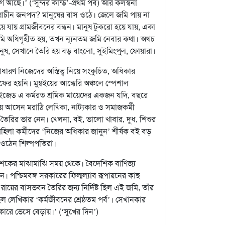
ে আছে।’ (‘সুন্দর কান্ড’-প্রথম পর্ব) আর কলস্বনা
্রাচীন জনপদ? মানুষের বাস ওঠে। জেলে জমি পায় না
য়ে যায় গ্রামজীবনের বন্ধন। মানুষ টুকরো হয়ে যায়, একা
জমি অধিগৃহীত হয়, তখন ন্যূনতম জমি নেবার কথা। অথচ
নুষ, সেখানে তৈরি হয় বড় বাংলো, সুইমিংপুল, ফোয়ারা।
ধারণ নিজেদের অস্তিত্ব নিয়ে সংকুচিত, অধিকার
র হয়নি। মুম্বইয়ের আন্ধেরি অঞ্চলে স্পেশাল
জেড এ কর্মরত শ্রমিক মায়েদের একজন যদি, বছরে
ে আসেন মরাঠি লেখিকা, নাট্যকার ও সমাজকর্মী
েশ তৈরির ভার নেন। খেলনা, বই, ভালো খাবার, দুধ, শিশুর
া মহিলা কর্মীদের ‘নিজের অধিকার জানুন’ শীর্ষক বই বড়
়ে ওঠেন শিল্পপতিরা।
দশকের মাঝামাঝি সময় থেকে। বৈদেশিক বাণিজ্য
ন। পশ্চিমবঙ্গ সরকারের ফিল্মল্যাব রূপায়নের কাছ
ায়ের বাসভবন তৈরির জন্য নির্দিষ্ট ছিল এই জমি, তাঁর
ছিল লেখিকার ‘কর্মজীবনের শ্রেষ্ঠতম পর্ব’। সেখানকার
রে ভেসে বেড়ায়।’ (‘সুখের দিন’)