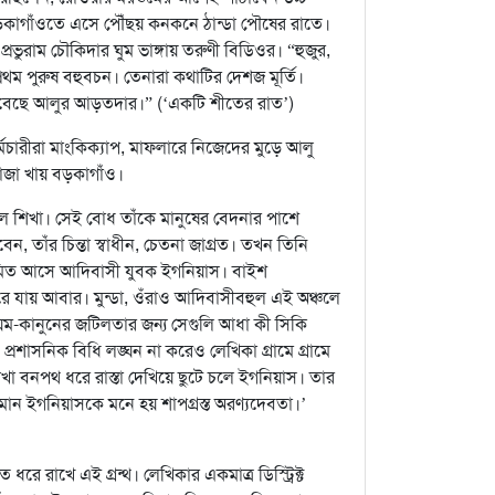
র বড়কাগাঁওতে এসে পৌঁছয় কনকনে ঠান্ডা পৌষের রাতে।
রভুরাম চৌকিদার ঘুম ভাঙ্গায় তরুণী বিডিওর। “হুজুর,
রথম পুরুষ বহুবচন। তেনারা কথাটির দেশজ মূর্তি।
 ভেবেছে আলুর আড়তদার।” (‘একটি শীতের রাত’)
মচারীরা মাংকিক্যাপ, মাফলারে নিজেদের মুড়ে আলু
াজা খায় বড়কাগাঁও।
জ্জ্বল শিখা। সেই বোধ তাঁকে মানুষের বেদনার পাশে
ন, তাঁর চিন্তা স্বাধীন, চেতনা জাগ্রত। তখন তিনি
নিয়মিত আসে আদিবাসী যুবক ইগনিয়াস। বাইশ
ে যায় আবার। মুন্ডা, ওঁরাও আদিবাসীবহুল এই অঞ্চলে
নিয়ম-কানুনের জটিলতার জন্য সেগুলি আধা কী সিকি
রশাসনিক বিধি লঙ্ঘন না করেও লেখিকা গ্রামে গ্রামে
াখা বনপথ ধরে রাস্তা দেখিয়ে ছুটে চলে ইগনিয়াস। তার
াবমান ইগনিয়াসকে মনে হয় শাপগ্রস্ত অরণ্যদেবতা।’
ধরে রাখে এই গ্রন্থ। লেখিকার একমাত্র ডিস্ট্রিক্ট