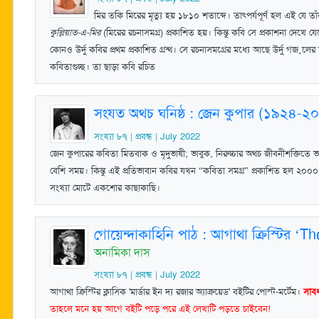
মির তকি মিরের মৃত্যু হয় ১৮১০ শতাব্দে। তাৎপর্যপূর্ণ হল এই যে 
কুল্লিয়াত-এ-মির
(মিরের রচনাসমগ্র) প্রকাশিত হয়। কিন্তু কবি সে প্রকাশনা দেখে যেতে
কোনও উর্দু কবির প্রথম প্রকাশিত গ্রন্থ। সে রচনাসমগ্রের মধ্যে আছে উর্দু গজ
কবিতাগুচ্ছ। তা ছাড়া কবি রচিত
সংযত অথচ ঘনিষ্ঠ : জেন কুপার (১৯২৪-২
সংখ্যা ৮৭ | প্রবন্ধ | July 2022
জেন কুপারের কবিতা মিতবাক ও মৃদুভাষী; ভাবুক, নিরুচ্চার অথচ জীবনীশক্তিতে
বেশি সময়। কিন্তু এই প্রতিভাবান কবির যখন “কবিতা সমগ্র” প্রকাশিত হল ২০০০ 
সংখ্যা মোটে একশোর কাছাকাছি।
গোয়েন্দাকাহিনি পাঠ : আগাথা ক্রিস্টির 
অনামিকা দাস
সংখ্যা ৮৭ | প্রবন্ধ | July 2022
আগাথা ক্রিস্টির ক্লাসিক 'মার্ডার ইন দ্য রজার অ্যাক্রয়েড' বইটির পোস্ট-মর্টেম।
সাব
তাহলে মনে হয় আগে বইটি পড়ে পরে এই লেখাটি পড়তে চাইবেন!