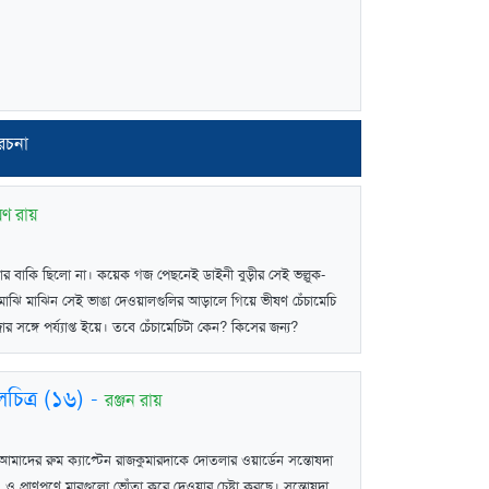
যরচনা
য়ণ রায়
র বাকি ছিলো না। কয়েক গজ পেছনেই ডাইনী বুড়ীর সেই ভল্লুক-
 মাঝি মাঝিন সেই ভাঙা দেওয়ালগুলির আড়ালে গিয়ে ভীষণ চেঁচামেচি
ঙ্গে পর্য্যাপ্ত ইয়ে। তবে চেঁচামেচিটা কেন? কিসের জন্য?
চিত্র (১৬)
-
রঞ্জন রায়
মাদের রুম ক্যাপ্টেন রাজকুমারদাকে দোতলার ওয়ার্ডেন সন্তোষদা
ও প্রাণপণে মারগুলো ভোঁতা করে দেওয়ার চেষ্টা করছে। সন্তোষদা