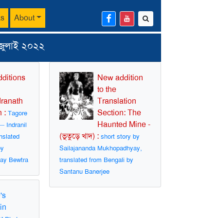
ks
About
 জুলাই ২০২২
ditions
New addition
to the
ranath
Translation
n :
Section: The
Tagore
Haunted Mine -
 Indranil
(ভূতুড়ে খাদ) :
nslated
short story by
by
Sailajananda Mukhopadhyay,
ay Bewtra
translated from Bengali by
Santanu Banerjee
's
in