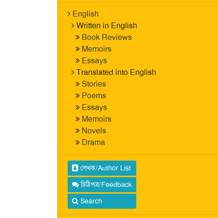
English
Written in English
Book Reviews
Memoirs
Essays
Translated into English
Stories
Poems
Essays
Memoirs
Novels
Drama
লেখক/Author List
চিঠিপত্র/Feedback
Search