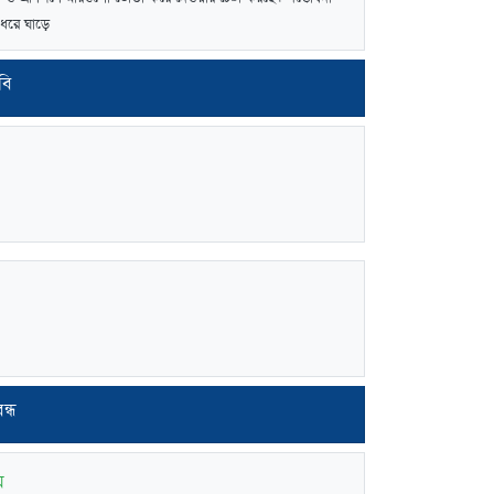
 ধরে ঘাড়ে
বি
ন্ধ
়