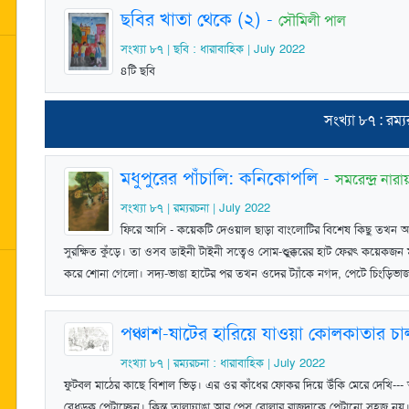
ছবির খাতা থেকে (২)
-
সৌমিলী পাল
সংখ্যা ৮৭ | ছবি : ধারাবাহিক | July 2022
৪টি ছবি
সংখ্যা ৮৭ : রম্
মধুপুরের পাঁচালি: কনিকোপলি
-
সমরেন্দ্র নারা
সংখ্যা ৮৭ | রম্যরচনা | July 2022
ফিরে আসি - কয়েকটি দেওয়াল ছাড়া বাংলোটির বিশেষ কিছু তখন আ
সুরক্ষিত কুঁড়ে। তা ওসব ডাইনী টাইনী সত্বেও সোম-শুক্কুরের হাট ফেরৎ কয়েকজন
করে শোনা গেলো। সদ্য-ভাঙা হাটের পর তখন ওদের ট্যাঁকে নগদ, পেটে চিংড়িভাজার স
পঞ্চাশ-ষাটের হারিয়ে যাওয়া কোলকাতার চাল
সংখ্যা ৮৭ | রম্যরচনা : ধারাবাহিক | July 2022
ফুটবল মাঠের কাছে বিশাল ভিড়। এর ওর কাঁধের ফোকর দিয়ে উঁকি মেরে দেখি--- আ
বেধড়ক পেটাচ্ছেন। কিন্তু তালঢ্যাঙা আর পেস বোলার রাজুদাকে পেটানো সহজ নয়। 