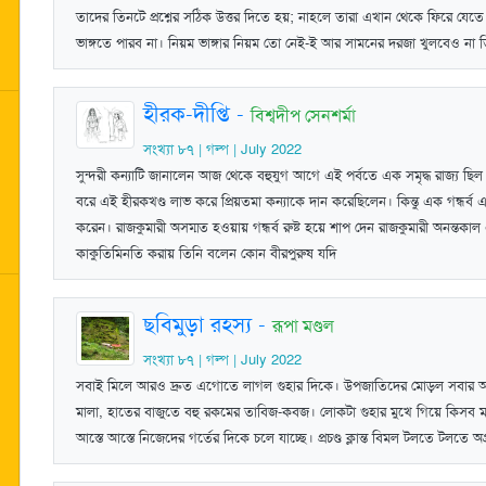
তাদের তিনটে প্রশ্নের সঠিক উত্তর দিতে হয়; নাহলে তারা এখান থেকে ফিরে যেতে
ভাঙ্গতে পারব না। নিয়ম ভাঙ্গার নিয়ম তো নেই-ই আর সামনের দরজা খুলবেও না তিন
হীরক-দীপ্তি
-
বিশ্বদীপ সেনশর্মা
সংখ্যা ৮৭ | গল্প | July 2022
সুন্দরী কন্যাটি জানালেন আজ থেকে বহুযুগ আগে এই পর্বতে এক সমৃদ্ধ রাজ্য ছি
বরে এই হীরকখণ্ড লাভ করে প্রিয়তমা কন্যাকে দান করেছিলেন। কিন্তু এক গন্ধর্ব এই হ
করেন। রাজকুমারী অসম্মত হওয়ায় গন্ধর্ব রুষ্ট হয়ে শাপ দেন রাজকুমারী অনন্তক
কাকুতিমিনতি করায় তিনি বলেন কোন বীরপুরুষ যদি
ছবিমুড়া রহস্য
-
রূপা মণ্ডল
সংখ্যা ৮৭ | গল্প | July 2022
সবাই মিলে আরও দ্রুত এগোতে লাগল গুহার দিকে। উপজাতিদের মোড়ল সবার আ
মালা, হাতের বাজুতে বহু রকমের তাবিজ-কবজ। লোকটা গুহার মুখে গিয়ে কিসব মন
আস্তে আস্তে নিজেদের গর্তের দিকে চলে যাচ্ছে। প্রচণ্ড ক্লান্ত বিমল টলতে টলতে