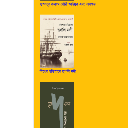
পুত্রবধূর কলমে গৌরী আইয়ুব এবং প্রসঙ্গত
বিশ্বের ইতিহাসে হুগলি নদী