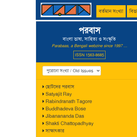
বর্তমান সংখ্যা
বিভ
পরবাস
বাংলা ভাষা, সাহিত্য ও সংস্কৃতি
Parabaas, a Bengali webzine since 1997 ...
ISSN 1563-8685
ছোটদের পরবাস
Satyajit Ray
Rabindranath Tagore
Buddhadeva Bose
Jibanananda Das
Shakti Chattopadhyay
সাক্ষাৎকার