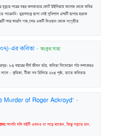
তাঁর মৃত্যুর পরের বছর কলকাতার ফোর্ট উইলিয়াম কলেজ থেকে কবির
 পারেননি। মুদ্রণযন্ত্রে ছাপা সেই সুবিশাল গ্রন্থটি ছাপার হরফে
়লের ছটি আর ফারসি গজ়লের একটি দিওয়ান থেকে সংগৃহীত
০০৭)-এর কবিতা
-
অংকুর সাহা
 ভরপুর। ৮৩ বছরের দীর্ঘ জীবন তাঁর, কবিতা লিখেছেন পাঁচ দশকেরও
সালে – ভূমিকা, টীকা সব মিলিয়ে ২৬৩ পৃষ্ঠা, তাতে কবিতার
‘The Murder of Roger Ackroyd’
-
ধানঃ
আপনি যদি বইটি এখনও না পড়ে থাকেন, কিন্তু পড়তে চান,