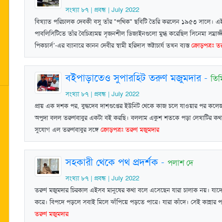
সংখ্যা ৮৭ | প্রবন্ধ | July 2022
বিখ্যাত পরিচালক দেবকী বসু তাঁর "পথিক" ছবিটি তৈরি করলেন ১৯৫৩ সালে। এই ছ
পাবলিসিটিতে তাঁর বৈচিত্র্যময় সৃজনশীল ডিজাইনগুলো মুগ্ধ করেছিল সিনেমা সম্রাজ্ঞী
পিকচার্স’-এর ব্যানারে কানন দেবীর স্বামী হরিদাস ভট্টাচার্য তখন ব্যস্ত
ক্রোড়পত্রঃ ত
বইপাড়াতেও সুপারহিট তরুণ মজুমদার
-
তিম
সংখ্যা ৮৭ | প্রবন্ধ | July 2022
প্রায় এক দশক পর, বুদ্ধদেব দাশগুপ্তের ইউনিট থেকে কাজ চলে যাওয়ার পর কলেজ 
অপুদা বলল তরুণবাবুর একটা বই করছি। বললাম একুশ শতকে পড়া লেখাটির কথা।
সুযোগ এল তরুণবাবুর সঙ্গে
ক্রোড়পত্রঃ তরুণ মজুমদার
সহকারী থেকে পথ প্রদর্শক
-
পলাশ দে
সংখ্যা ৮৭ | প্রবন্ধ | July 2022
তরুণ মজুমদার চিরকাল এইসব মানুষের কথা বলে এসেছেন যারা চালাক নয়। যাদের 
করে। বিপদে পড়লে সবাই মিলে ঝাঁপিয়ে পড়তে পারে। যারা কাঁদে। সেই কান্না
তরুণ মজুমদার