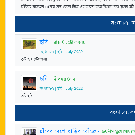
হাঁফিয়ে উঠেছেন। এবার বেত ফেলে দিয়ে ওর কায়দা করে সিঙাড়া করা চুলের মুঠি
সংখ্যা ৮৭ : ছ
ছবি
-
রাজর্ষি চট্টোপাধ্যায়
সংখ্যা ৮৭ | ছবি | July 2022
৩টি ছবি (টেম্পেরা)
ছবি
-
দীপঙ্কর ঘোষ
সংখ্যা ৮৭ | ছবি | July 2022
৩টি ছবি
সংখ্যা ৮৭ : প্রব
চাঁদের দেশে বাড়ির খোঁজে
-
জয়দীপ মুখোপাধ্যায