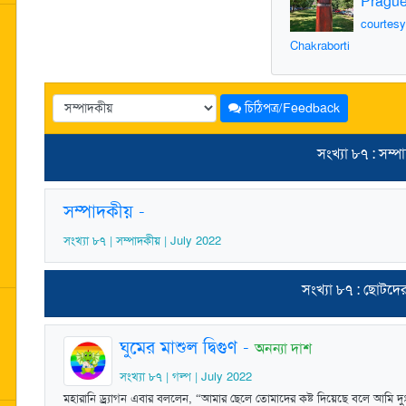
Pragu
courtes
Chakraborti
চিঠিপত্র/Feedback
সংখ্যা ৮৭ : সম্প
সম্পাদকীয়
-
সংখ্যা ৮৭ | সম্পাদকীয় | July 2022
সংখ্যা ৮৭ : ছোটদে
ঘুমের মাশুল দ্বিগুণ
-
অনন্যা দাশ
সংখ্যা ৮৭ | গল্প | July 2022
মহারানি ড্র্যাগন এবার বললেন, “আমার ছেলে তোমাদের কষ্ট দিয়েছে বলে আমি দু