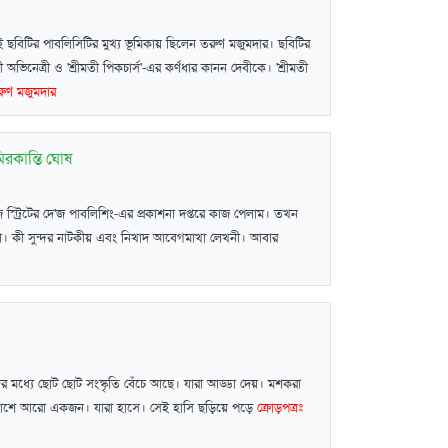
বিটির পাবলিসিটির মুখ্য ভূমিকায় ছিলেন তরুণ মজুমদার। ছবিটির
 অভিনেত্রী ও 'শ্রীমতী পিকচার্স'-এর কর্ণধার কানন দেবীকে। 'শ্রীমতী
রুণ মজুমদার
িরকান্তি ঘোষ
স্ট্রিটের দে'জ পাবলিশিং-এর প্রকাশনা দপ্তরে কাজ পেলাম। তখন
 কী সুন্দর নাটকীয় এবং নিখাদ আবেগমাখা লেখনী। আবার
মধ্যে ছোট ছোট সংস্কৃতি বেঁচে আছে। যারা আড্ডা দেয়। মশকরা
র পাশে আরো একজন। যারা হাসে। সেই হাসি ছড়িয়ে পড়ে
ক্রোড়পত্রঃ