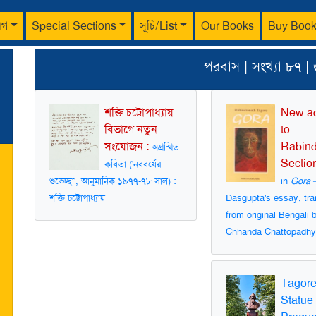
াগ
Special Sections
সূচি/List
Our Books
Buy Boo
পরবাস | সংখ্যা ৮৭ |
শক্তি চট্টোপাধ্যায়
New ad
বিভাগে নতুন
to
সংযোজন :
Rabind
অগ্রন্থিত
Sectio
কবিতা ('নববর্ষের
শুভেচ্ছা', আনুমানিক ১৯৭৭-৭৮ সাল) :
in
Gora
—
শক্তি চট্টোপাধ্যায়
Dasgupta's essay, tra
from original Bengali 
Chhanda Chattopadhy
Tagore
Statue 