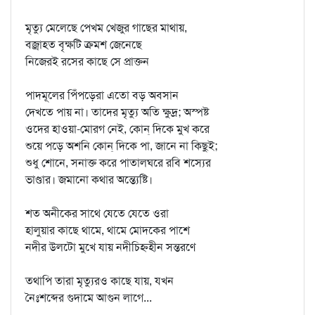
মৃত্যু মেলেছে পেখম খেজুর গাছের মাথায়,
বজ্রাহত বৃক্ষটি ক্রমশ জেনেছে
নিজেরই রসের কাছে সে প্রাক্তন
পাদমূলের পিঁপড়েরা এতো বড় অবসান
দেখতে পায় না। তাদের মৃত্যু অতি ক্ষুদ্র; অস্পষ্ট
ওদের হাওয়া-মোরগ নেই, কোন্‌ দিকে মুখ করে
শুয়ে পড়ে অশনি কোন্‌ দিকে পা, জানে না কিছুই;
শুধু শোনে, সনাক্ত করে পাতালঘরে রবি শস্যের
ভাণ্ডার। জমানো কথার অন্ত্যেষ্টি।
শত অনীকের সাথে যেতে যেতে ওরা
হালুয়ার কাছে থামে, থামে মোদকের পাশে
নদীর উলটো মুখে যায় নদীচিহ্নহীন সন্তরণে
তথাপি তারা মৃত্যুরও কাছে যায়, যখন
নৈঃশব্দের গুদামে আগুন লাগে...