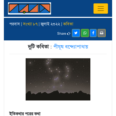
পরবাস |
সংখ্যা ৮৭
| জুলাই ২০২২ |
কবিতা
Share
দুটি কবিতা
:
পীযূষ বন্দ্যোপাধায়
ইতিকথার পরের কথা