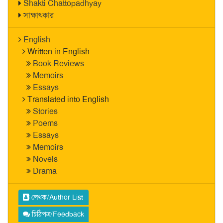
Shakti Chattopadhyay
সাক্ষাৎকার
English
Written in English
Book Reviews
Memoirs
Essays
Translated into English
Stories
Poems
Essays
Memoirs
Novels
Drama
লেখক/Author List
চিঠিপত্র/Feedback