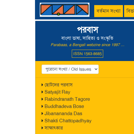
বর্তমান সংখ্যা
বিভ
পরবাস
বাংলা ভাষা, সাহিত্য ও সংস্কৃতি
Parabaas, a Bengali webzine since 1997 ...
ISSN 1563-8685
ছোটদের পরবাস
Satyajit Ray
Rabindranath Tagore
Buddhadeva Bose
Jibanananda Das
Shakti Chattopadhyay
সাক্ষাৎকার