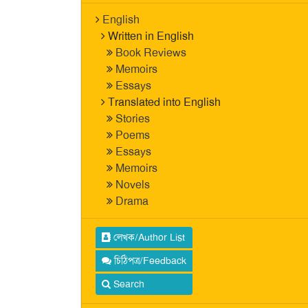
English
Written in English
Book Reviews
Memoirs
Essays
Translated into English
Stories
Poems
Essays
Memoirs
Novels
Drama
লেখক/Author List
চিঠিপত্র/Feedback
Search