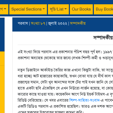
াগ
Special Sections
সূচি/List
Our Books
Buy Boo
পরবাস |
সংখ্যা ৮৭
| জুলাই ২০২২ |
সম্পাদকীয়
সম্পাদকীয়
এই সংখ্যা দিয়ে পরবাস-এর প্রকাশনার পঁচিশ বছর পূর্ণ হল। ১৯৯
প্রকাশনা অব্যাহত থেকেছে তার জন্যে লেখক-শিল্পী-কর্মী ও শুভানুধ
নতুন ডিজাইনে আর্কাইভ তৈরির কাজ এখনো কিছুটা বাকি, তা সত্ত্বে
ধরা হচ্ছে) আট হাজারের কাছাকাছি, তখন বোঝা যায় যে দীর্ঘ কা
প্রজন্মের সমান, সেটা খুব আনন্দের সঙ্গে টের পাই যখন জানি যে স
হাতে একটা ছবি এঁকেছিল সে এখন নিউরো-সার্জন হয়েছে, বা কোয়ান্
কারোর কাছে যাওয়া যায়। কয়েকদিন আগে নিউ ইয়র্ক টাইমস-এ বৃন্
রিভিউ বেরিয়েছে। সে খবর এবারের
শিল্প-সাহিত্য-সংবাদ
-এ পাবে
একটি ভিডিও পরবাস-এ প্রকাশিত হয়েছিল। তারও এক দশক আগে, প
এদের সকলের উত্তরোত্তর সাফল্য কামনা করি।