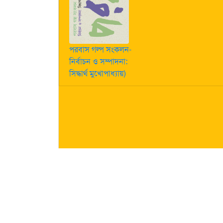
পরবাস গল্প সংকলন-
নির্বাচন ও সম্পাদনা:
সিদ্ধার্থ মুখোপাধ্যায়)
কীভাবে লেখা পাঠাবেন তা জানতে
এখানে ক্লিক করুন
| "পরবাস"-এ
নিজস্ব। তজ্জনিত কোন ক্ষয়ক্ষতির জন্য "পরবাস"-এর প্রকাশক 
About Us