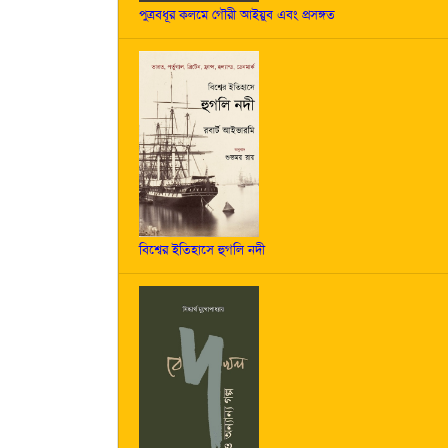
পুত্রবধূর কলমে গৌরী আইয়ুব এবং প্রসঙ্গত
বিশ্বের ইতিহাসে হুগলি নদী