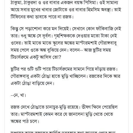
ঠাকুমা, ঠাকুরদা ও ওর বাবার একজন বয়স্ক পিসিমা। ওই সামান্য
আয়ে সবার মুখের খাবার জোটাতে ওর বাবার হিমসিম অবস্থা। তাই
টিফিনের কথা ভাবতে পারে না রজত।
কিন্তু সে পড়াশোনা করে মন দিয়েই। সেখানে কোন ফাঁকিবাজি নেই
তার। শুধু অঙ্কে সে দুর্বল। গৃহশিক্ষককে দেওয়ার মতো টাকা নেই
ওদের। তাই মাঝে মাঝে স্কুলের অঙ্কের মাস্টারমশাই গৌরাঙ্গবাবু
সময় পেলে ওকে অঙ্ক বুঝিয়ে দেন। বলেন-- আজ ছুটির সময়
টিচার্সরুমে একটু আসিস তো?
ছুটির পর গুটি গুটি পায়ে টিচার্সরুমের সামনে গিয়ে দাঁড়ায় রজত।
গৌরাঙ্গবাবু একটা ঠোঙা হাতে মুড়ি খাচ্ছিলেন। রজতের দিকে আর
একটা ঠোঙা বাড়িয়ে দেন।
--নে, খা।
রজত দেখে ঠোঙাতে চানাচুর-মুড়ি রয়েছে। ভীষণ ক্ষিদে পেয়েছিল
তার। মাস্টারমশাই কেমন করে যে জানলেন! মুড়ি খেতে খেতে
অঙ্কের পাঠ চলে।