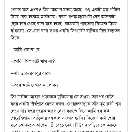
খেলার মাঠ এখনও ঠিক আগের মতই আছে। শুধু একটা মস্ত পাঁচিল
দিয়ে ঘেরা হয়েছে মাঠটাকে। ফলে প্রশস্ত জায়গাটা যেন অনেকটা
ছোট হয়ে গেছে বলে মনে হচ্ছে। কয়েকটা গাছতলা সিমেন্ট দিয়ে
বাঁধানো। সেখানে বসে সঞ্জয় একটা সিগারেট বাড়িয়ে দিল রজতের
দিকে।
--আমি খাই না রে।
--সেকি, সিগারেট খাস না?
--না। ডাক্তারবাবুর বারণ।
--তবে আমিও খাব না, থাক।
সিগারেটটা আবার প্যাকেটে ঢুকিয়ে রাখল সঞ্জয়। তারপর ফোঁস
করে একটা দীর্ঘশ্বাস ফেলে বলল--গৌরাঙ্গবাবুকে তাঁর দুই কৃতী পুত্র
দেখে না। বছর দুয়েক আগে দেখা করতে গিয়ে আমি খুব কষ্ট
পেয়েছিলাম। বাড়িটার বহুকাল সংস্কার হয়নি। নিজে একটা ছোট্ট
ঘরে কোনমতে আছেন। স্ত্রী বেঁচে নেই। টিউশন পড়িয়ে কোনক্রমে