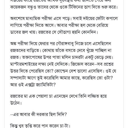
সঞ্জয়ের কাছে রজতের আর্থিক দুরবস্থার কথা জানতে পেরে অন্য
কয়েকজন বন্ধুও তাদের থেকে ওকে টিফিনের ভাগ দিতে শুরু করে।
অবশেষে মাধ্যমিক পরীক্ষা এসে পড়ে। সবাই দইয়ের ফোঁটা কপালে
লাগিয়ে পরীক্ষা দিতে আসে। আবার পরীক্ষা হল থেকে বেরিয়ে
ডাবের জল খায়। রজতের সে সৌভাগ্য হয়নি কোনদিন।
অঙ্ক পরীক্ষা দিয়ে ফেরার পর গৌরাঙ্গবাবু নিজে চলে এসেছিলেন
রজতদের বাড়িতে। কোথায় তাঁকে বসতে দেবে খুঁজে পাচ্ছিল না
রজত। তক্তাপোষের উপর পাতা মলিন চাদরটা একটু ঝেড়ে দেয়।
মাস্টারমশাইয়ের লক্ষ্য নেই সেদিকে। জিজ্ঞেস করেন--সব প্রশ্নের
উত্তর দিতে পেরেছিস তো? কোশ্চেন বেশ ভালো এসেছিল। ওই যে
সম্পাদ্যটা আগে তুই করেছিলি আমার কাছে, করেছিস তো ওটা?
আর ওই এক্সট্রা জ্যামিতিটা?
রজতের মা এক পেয়ালা চা এনেছেন দেখে তিনি লজ্জিত হয়ে
উঠেন।
--এর আবার কী দরকার ছিল দিদি?
কিন্তু খুব তৃপ্তি করে পান করেন চা-টা।