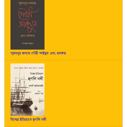
পুত্রবধূর কলমে গৌরী আইয়ুব এবং প্রসঙ্গত
বিশ্বের ইতিহাসে হুগলি নদী