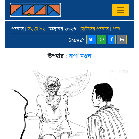
পরবাস |
সংখ্যা ৯২
| অক্টোবর ২০২৩ |
ছোটদের পরবাস
|
গল্প
Share
উপহার
:
রূপা মণ্ডল