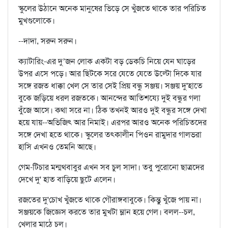
স্কুলের উঠানে অনেক মানুষের ভিড়ে সে খুঁজতে থাকে তার পরিচিত
মুখগুলোকে।
--দাদা, সরুন সরুন।
ক্যাটারিং-এর দু’জন লোক একটা বড় ডেকচি নিয়ে যেন ঘাড়ের
উপর এসে পড়ে। আর ছিটকে সরে যেতে যেতে উল্টো দিকে যার
সঙ্গে রজত ধাক্কা খেল সে তার সেই প্রিয় বন্ধু সঞ্জয়। সঞ্জয় দু'হাতে
বুকে জড়িয়ে ধরল রজতকে। আনন্দের আতিশয্যে দুই বন্ধুর গলা
বুঁজে আসে। কথা সরে না। ঠিক তখনই আরও দুই বন্ধুর সঙ্গে দেখা
হয়ে যায়--অভিজিৎ আর নিমাই। এরপর আরও অনেক পরিচিতদের
সঙ্গে দেখা হতে থাকে। স্কুলের তৎকালীন পিওন রামুদার গালভরা
হাসি এখনও তেমনি আছে।
গেম-টিচার মন্মথবাবুর এখন সব চুল সাদা। তবু পুরোনো ছাত্রদের
দেখে দু' হাত বাড়িয়ে ছুটে এলেন।
রজতের দু'চোখ খুঁজতে থাকে গৌরাঙ্গবাবুকে। কিন্তু খুঁজে পায় না।
সঞ্জয়কে জিজ্ঞেস করতে তার মুখটা ম্লান হয়ে গেল। বলল--চল,
খেলার মাঠে চল।