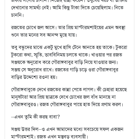
একার সংসার চালান। নিজেই রান্না করেন। ওষুধের খরচ বা ডাক্তার
দেখানোর সামর্থ্য নেই। আমি কিছু টাকা দিতে চেয়েছিলাম। নিতে
চাননি।
রজতের চোখে জল আসে। তার প্রিয় মাস্টারমশাইয়ের এমন অবস্থা
শুনে তার মনের সব আনন্দ মুছে যায়।
তবু বন্ধুদের মাঝে একটু মুখে হাসি টেনে আনতে হয় তাকে। টুকরো
টুকরো কথা, স্মৃতি, ভাববিনিময় চলতে থাকে। খাওয়ার পর রজত
সঞ্জয়কে অনুরোধ করে গৌরাঙ্গবাবুর বাড়ি নিয়ে যাওয়ার জন্য।
সঞ্জয় সে অনুরোধ রাখে। রজতের গাড়ি চড়ে ওরা গৌরাঙ্গবাবুর
বাড়ির উদ্দেশ্যে রওনা হয়।
গৌরাঙ্গবাবুকে দেখে রজতের কান্না পেতে লাগল। কী চেহারা হয়েছে
মানুষটার! আর প্রিয় ছাত্রকে দেখে চোখের জল বাঁধ মানছে না
গৌরাঙ্গবাবুরও। রজত গৌরাঙ্গবাবুর পায়ে হাত দিয়ে প্রণাম করল।
--এখন তুমি কী করছ বাবা?
সঞ্জয় উত্তর দিল--ও এখন আমাদের মধ্যে সবচেয়ে সফল একজন
মাস্টারমশাই। রজত এখন মস্তবড় ব্যবসায়ী।