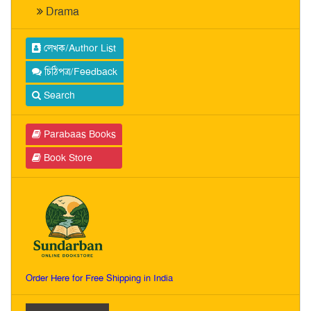
Drama
লেখক/Author List
চিঠিপত্র/Feedback
Search
Parabaas Books
Book Store
Order Here for Free Shipping in India