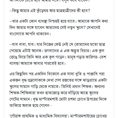
আপনাকে যেতে হবে আমার সঙ্গে। বলুন কবে যাবেন?
--কিন্তু আমার এই কুঁড়েঘর আর ছাত্রছাত্রীদের কী হবে?
--তার একটা কোন ব্যবস্থা নিশ্চয়ই হয়ে যাবে। আমাকে আপনি কথা
দিন আমার সঙ্গে যাবেন আমাদের সেই নতুন স্কুলে? সেখানেই
বাংলোতে আপনি থাকবেন।
--যাব বাবা, যাব। যার নিজের কেউ নেই সে তোমাদের মতো ছাত্র
পেয়েছে এটাই অনেক। ভগবানের এ এক অদ্ভুত বিচার। এক কুল
ভেঙে দিয়ে তিনি আর এক কুল গড়েন। মানুষ গড়ার কারিগর--বেশ
বলেছ! আমাকে আবার পারতেই হবে।
এর কিছুদিন পর একদিন বিকেলে এক সাদা ধুতি ও পাঞ্জাবি পরা
একজন বৃদ্ধ ভদ্রলোককে দেখা গেল রজতের সঙ্গে ঝাড়গ্রামে একটা
স্কুলের সামনে গাড়ি থেকে নামতে। তিনিই প্রধান শিক্ষক। অন্যান্য
শিক্ষক-শিক্ষিকারা তখন হাতজোড় করে দাঁড়িয়ে আছে স্কুলের
গেটের সামনে। বৃদ্ধ মাস্টারমশাই মোটা চশমা চোখে উপরের দিকে
তাকিয়ে অবাক হয়ে গেলেন -
'গৌরাঙ্গ প্রাথমিক ও মাধ্যমিক বিদ্যালয়'। মাস্টারমশাইয়ের চোখের