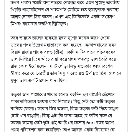
তখন পারস্য সম্রাট অন্য শাহকে নেমন্তন্ন করে এমন সুস্বাদু ভারতীয়
খিচুড়ি খাইয়েছিলেন যে শাহমশাই মোহিত হয়ে হুমায়ুনকে পারস্যে
আশ্রয় দেবেন ঠিক করেন। এখন এই জিনিষেরই একটা সংস্করণ
মিশর/ কায়রোর জনপ্রিয় স্ট্রিটফুড।
তবে ভারতে ডালের ব্যবহার মুঘল যুগের অনেক আগে থেকে।
ডালের প্রথম উল্লেখ মহাভারতে করা হয়েছে। অজ্ঞাতবাসের সময়
বিরাট রাজার পাচক বল্লভ (ভীম) একটি মাটির পাত্রে পাঁচরকমের
ডাল মিশিয়ে ঢিমে আঁচে রান্না করে প্রথম পঞ্চরত্ন ডাল তৈরি করে
রাজাকে খাইয়েছিলেন। মাটি খোঁড়া সিন্ধু সভ্যতার ধ্বংসাবশেষ
ইঙ্গিত করে যে ভারতীয় ডাল সিন্ধু সভ্যতায়ও উপস্থিত ছিল, যেখানে
মুসুর ডাল একটি প্রধান খাদ্য ছিল।
তড়কা ডাল পাঞ্জাবের খাবার হলেও বহুদিন হল বাঙালি হেঁশেলে
পাকাপাকিভাবে জায়গা করে নিয়েছে। কিছু নেই তো রুটি তড়কা
বানিয়ে ফেলো। আবার ডিম তড়কা, কিমা তড়কা রুটি দিয়ে আঙুল
চেটে খায় বাঙালি। কিন্তু এটা কি জানা আছে যে রুটির সঙ্গে যে
তড়কা আমরা চেটেপুটে খাই তা যিশুর জন্মের ৩০০ বছর আগে
প্রথম পরিবেশন করা হয়েছিল? তাও আবার একটা বিয়েতে! কে