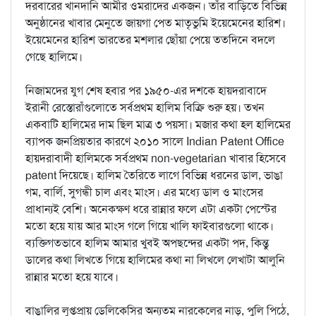
দরবারের খানদানি আমীর ওমরাদের একজন। তাঁর বাড়িতে বিভিন্ন
অনুষ্ঠানের খাবার মেনুতে জায়গা পেত মাতৃভুমি ইয়েমেনের হারিশ।
ইয়েমেনের হারিশ ভারতের মশলার ছোঁয়া পেয়ে ততদিনে বদলে
গেছে হালিমে।
নিজামদের যুগ শেষ হবার পর ১৯৫০-এর দশকে হায়দরাবাদে
ইরানী রেস্তোরাঁগুলোতে সর্বপ্রথম হালিম বিক্রি শুরু হয়। তখন
একবাটি হালিমের দাম ছিল মাত্র ৩ পয়সা। মজার কথা হল হালিমের
ব্যাপক জনপ্রিয়তার কারণে ২০১০ সালে Indian Patent Office
হায়দরাবাদী হালিমকে সর্বপ্রথম non-vegetarian খাবার হিসেবে
patent দিয়েছে। হালিম তৈরিতে লাগে বিভিন্ন ধরনের ডাল, ভাঙা
গম, বার্লি, সুগন্ধী চাল এবং মাংস। এর মধ্যে ডাল ও মাংসের
প্রাধান্যই বেশি। অনেকক্ষণ ধরে রান্নার ফলে এটা একটা পেস্টের
মতো হয়ে যায় আর মাংস গলে গিয়ে খালি ফাইবারগুলো থাকে।
ব্যক্তিগতভাবে হালিম আমার খুবই অপছন্দের একটা পদ, কিন্তু
ডালের কথা লিখতে গিয়ে হালিমের কথা না লিখলে লেখাটা আলুনি
রান্নার মতো হয়ে যাবে।
বাঙালির লুপ্তপ্রায় ডেলিকেসির অন্যতম নারকেলের নাড়ু, পুলি পিঠে,