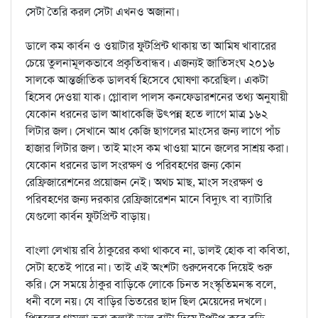
সেটা তৈরি করল সেটা এখনও অজানা।
ডালে কম কার্বন ও ওয়াটার ফুটপ্রিন্ট থাকায় তা আমিষ খাবারের
চেয়ে তুলনামূলকভাবে প্রকৃতিবান্ধব। এজন্যই জাতিসংঘ ২০১৬
সালকে আন্তর্জাতিক ডালবর্ষ হিসেবে ঘোষণা করেছিল। একটা
হিসেব দেওয়া যাক। গ্লোবাল পালস কনফেডারশনের তথ্য অনুযায়ী
যেকোন ধরনের ডাল আধাকেজি উৎপন্ন হতে লাগে মাত্র ১৬২
লিটার জল। সেখানে আধ কেজি ছাগলের মাংসের জন্য লাগে পাঁচ
হাজার লিটার জল। তাই মাংস কম খাওয়া মানে জলের সাশ্রয় করা।
যেকোন ধরনের ডাল সংরক্ষণ ও পরিবহণের জন্য কোন
রেফ্রিজারেশনের প্রয়োজন নেই। অথচ মাছ, মাংস সংরক্ষণ ও
পরিবহণের জন্য দরকার রেফ্রিজারেশন মানে বিদ্যুৎ বা ব্যাটারি
যেগুলো কার্বন ফুটপ্রিন্ট বাড়ায়।
বাংলা লেখায় রবি ঠাকুরের কথা থাকবে না, ডালই হোক বা কবিতা,
সেটা হতেই পারে না। তাই এই অংশটা গুরুদেবকে দিয়েই শুরু
করি। সে সময়ে ঠাকুর বাড়িকে লোকে চিনত সংস্কৃতিমনস্ক বলে,
ধনী বলে নয়। যে বাড়ির ভিতরের ছাদ ছিল মেয়েদের দখলে।