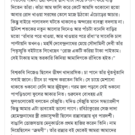
পিতলের গামলা ভরা কলাই ডাল বাটা দিয়ে টপটপ করে বড়ি
দিতেন তাঁরা। কাঁচা আম ফালি করে কেটে আমসি শুকোনো হতো
আবার রোদ খাওয়া সরষের তেলে মজে উঠতো এঁচোড়ের আচার।
কিন্তু বাইরে পালাবদল ঘটতে থাকলেও অন্দরের ব্যবস্থা বদলায় না।
উনিশ শতকের নতুন আলোর দিনেও আর পাঁচটা বনেদি বাড়ির
মতো “রাঁধার পরে খাওয়া, আর খাওয়ার পরে রাঁধা”র সাবেকি চাল
পাল্টায়নি তখনও। মহর্ষি দেবেন্দ্রনাথের মেয়ে সৌদামিনী দেবী তাঁর
পিতৃস্মৃতি বইটাতে লিখেছেন “রোজ একটি করিয়া টাকা পাইতাম।
সেই টাকায় মাছ তরকারি কিনিয়া আমাদিগকে রাঁধিতে হইত।”
বিশ্বকবি নিজেও ছিলেন ভীষণ খাদ্যরসিক। চা পানে তাঁর খুঁতখুঁতানি
সবাই জানে। চীনে চা পছন্দ করতেন তিনি। সে চায়ে মেশানো
থাকতে শুকনো বেলি আর জুঁইফুল। গরম জল পড়লে সেই শুকনো
পাপড়িগুলো ফুলের আকার নিত। গুরুদেব বোধহয় এই
ফুলগুলোকেই বলতেন সেঁজুতি। যদিও সেঁজুতি মানে সন্ধ্যাপ্রদীপ
কিন্তু আমার এটা ভাবতেই ভালো লাগে। রবিঠাকুরের সেজ দাদা
হেমেন্দ্রনাথের স্ত্রী প্রজ্ঞাসুন্দরী ছিলেন রান্নাবান্নায় খুব পারদর্শী।
বাঙালি ভোজসভায় মেনুকার্ডকে প্রথম হাজির করেন তিনি। নাম
দিয়েছিলেন “ক্রমণী”। তাঁর রান্নার বই থেকেই আমরা আমাদের