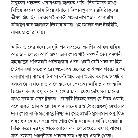
ঠাকুরের পছন্দের খাবারগুলো জানতে পারি। নিরামিষের মধ্যে
বিভিন্ন ধরনের ডাল দিয়ে বানানো নিত্যনতুন পদ রবি ঠাকুরের
ভীষণ প্রিয় ছিল। এরকমই একটা পদের নাম “ডাল আনারসি”।
কাঁচামুগ আর আনারস দিয়ে বানানো এই ডালের স্বাদ টকমিষ্টি,
নামটিও ভারি মিষ্টি।
আমিষ ডালের মধ্যে যে দুটি পদ সবচেয়ে জনপ্রিয় তা হল হালিম
আর ডাল গোস্ত। আমি প্রথম ডাল গোস্ত খাই পঞ্চগনীতে। পঞ্চগনী
মহারাষ্ট্রের পশ্চিমঘাট পর্বতমালার ওপর একটি ছোট শহর বা হিল
স্টেশন বলা যেতে পারে। অনেকেই এসেছে তাই আর শহরটার কথা
বললাম না। রাতের ডিনারে রুটি আর ডাল অর্ডার করাতে ওয়েটার
বললে যে এখানের ডাল গোস্ত খেয়ে দেখতে। আমি ডাল গোস্ত কি
জিজ্ঞেস করায় শুধু বললে মাংসের ডাল। খেয়ে দেখি ঘন ডালের
মধ্যে নরম মাংসের টুকরো। লোকটি নিজেই বলল যে নীচে ওয়াহি
বলে একটা গ্রাম আছে, (লাগান সিনেমার শুটিং হয়েছিল) সেখানের
দাল গোস্ত নাকি মহারাষ্ট্রে বিখ্যাত। সেই গ্রামটি মুসলমান অধ্যুষিত
এবং ওখানে ঘরে ঘরে দাল গোস্ত তৈরি করে কাছাকাছি রেস্তোরাঁয়
বিক্রি করে। দূর দূর থেকে লোকে দাল গোস্ত খেতে ওয়াহি আসে।
মনে পড়লো পঞ্চগনীতে পাহাড়ে চড়া শুরু হয় ওয়াহি থেকে।