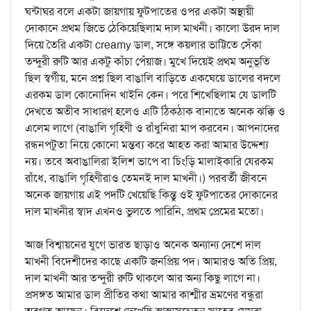
ঘন্টাঘর বলে একটা জায়গায় ফুটপাতের ওপর একটা অস্থায়ী
দোকানে প্রথম জিভে ঠেকিয়েছিলাম দাল মাখনী। কালো উরদ দাল
দিয়ে তৈরি একটা creamy ডাল, সঙ্গে কয়লার ভাট্টিতে সেঁকা
তন্দুরী রুটি আর একটু কাঁচা পেঁয়াজ। মুখে দিয়েই প্রথম অনুভূতি
ছিল স্বর্গীয়, মনে প্রশ্ন ছিল বাঙালি বাড়িতে একঘেয়ে ডালের বদলে
এরকম ডাল কোনোদিন খাইনি কেন। পরে শিখেছিলাম যে ডালটি
দেখতে অতীব সাধারণ হলেও এটি ঠিকঠাক বানাতে অনেক ঝক্কি ও
এলেম লাগে (বাঙালি গৃহিণী ও রাঁধুনিরা মাপ করবেন। আপনাদের
রন্ধনপটুতা নিয়ে কোনো মন্তব্য করে আহত করা আমার উদ্দেশ্য
নয়। তবে অবাঙালিরা ইলিশ ভাপে বা চিংড়ি মালাইকারি যেরকম
রাঁধে, বাঙালি গৃহিণীরাও তেমনই দাল মাখনী।) পরবর্তী জীবনে
অনেক জায়গায় এই পদটি খেয়েছি কিন্তু ওই ফুটপাতের দোকানের
দাল মাখনীর স্বাদ এখনও ভুলতে পারিনি, প্রথম প্রেমের মতো।
আজ বিশ্বায়নের যুগে ভারত ছাড়াও অনেক অন্যান্য দেশে দাল
মাখনী বিদেশীদের কাছে একটি জনপ্রিয় পদ। আমারও অতি প্রিয়,
দাল মাখনী আর তন্দুরী রুটি থাকলে আর অন্য কিছু লাগে না।
প্রসঙ্গত আমার ডাল প্রীতির কথা আমার কাশ্মীর ভ্রমণের বন্ধুরা