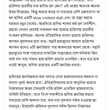
কান্তারমরু পার হয়ে ভারতে এসে হালিমের রূপ নিয়েছে। তবে
হারিশার ভারতীয় নাম হালিম হল কেন? এই প্রশ্নের অনেকে অনেক
উত্তর দিয়েছেন, কিন্তু আমার কাছে যা সবচেয়ে বেশি গ্রহণযোগ্য তা
হল হালিম একটি slow cooked dish এবং তা রান্না করতে
দরকার প্রচুর ধৈর্যের। আরবিতে হালিম শব্দের অর্থ হল ধৈর্যশীল।
হয়তো সেখান থেকেই নামকরণ করা হয়েছে হারিশের ভারতীয়
সংস্করণ হালিমের। অনেক ঐতিহাসিক বলেন ভারতে হারিশের
আগমন মুঘলদের হাত ধরে। সম্রাট হুমায়ুনের আমলে হারিশের
আগমন হলেও এটি জনপ্রিয়তা পায় আকবরের আমল থেকে। সম্রাট
হুমায়ুনের সঙ্গে পারস্যের সাফাভিদ সাম্রাজ্যের বেশ ঘনিষ্ঠতা ছিল,
তাই বলা যায় পারস্য হয়ে হারিশ ভারতে এসেছিল। তবে যার হাত
ধরেই আসুক, হালিম ভারতের একটি জনপ্রিয় খাবার।
হালিমের জনপ্রিয়তার কথা বলতে গেলে হায়াদরাবদের অবদান না
বললে খুবই অন্যায় হবে। ঐতিহাসিকদের মতে আধুনিক ভারতে
নিজামদের আরব সৈন্যরাই নাকি হারিশ এনেছিল হায়দরাবাদে,
বাকিটা ইতিহাস। তবে বিংশ শতাব্দীতে হালিম জনপ্রিয় করতে
সবচেয়ে বেশি অবদান যার, তার নাম সুলতান সইফ নওয়াজ জং
বাহাদুর। ইয়েমেনি জমিদার সুলতান সইফ ছিলেন নিজামের