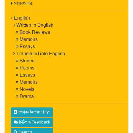
সাক্ষাৎকার
English
Written in English
Book Reviews
Memoirs
Essays
Translated into English
Stories
Poems
Essays
Memoirs
Novels
Drama
লেখক/Author List
চিঠিপত্র/Feedback
Search