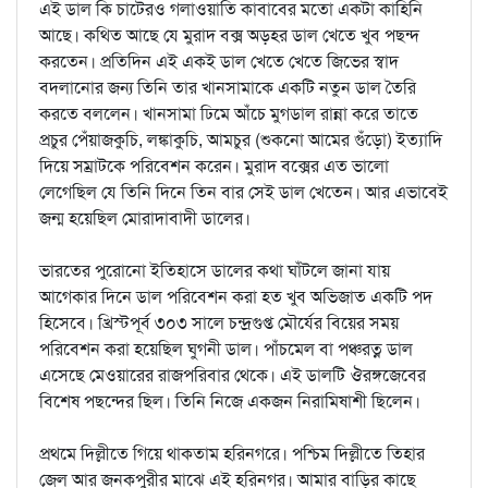
এই ডাল কি চাটেরও গলাওয়াতি কাবাবের মতো একটা কাহিনি
আছে। কথিত আছে যে মুরাদ বক্স অড়হর ডাল খেতে খুব পছন্দ
করতেন। প্রতিদিন এই একই ডাল খেতে খেতে জিভের স্বাদ
বদলানোর জন্য তিনি তার খানসামাকে একটি নতুন ডাল তৈরি
করতে বললেন। খানসামা ঢিমে আঁচে মুগডাল রান্না করে তাতে
প্রচুর পেঁয়াজকুচি, লঙ্কাকুচি, আমচুর (শুকনো আমের গুঁড়ো) ইত্যাদি
দিয়ে সম্রাটকে পরিবেশন করেন। মুরাদ বক্সের এত ভালো
লেগেছিল যে তিনি দিনে তিন বার সেই ডাল খেতেন। আর এভাবেই
জন্ম হয়েছিল মোরাদাবাদী ডালের।
ভারতের পুরোনো ইতিহাসে ডালের কথা ঘাঁটলে জানা যায়
আগেকার দিনে ডাল পরিবেশন করা হত খুব অভিজাত একটি পদ
হিসেবে। খ্রিস্টপূর্ব ৩০৩ সালে চন্দ্রগুপ্ত মৌর্যের বিয়ের সময়
পরিবেশন করা হয়েছিল ঘুগনী ডাল। পাঁচমেল বা পঞ্চরত্ন ডাল
এসেছে মেওয়ারের রাজপরিবার থেকে। এই ডালটি ঔরঙ্গজেবের
বিশেষ পছন্দের ছিল। তিনি নিজে একজন নিরামিষাশী ছিলেন।
প্রথমে দিল্লীতে গিয়ে থাকতাম হরিনগরে। পশ্চিম দিল্লীতে তিহার
জেল আর জনকপুরীর মাঝে এই হরিনগর। আমার বাড়ির কাছে