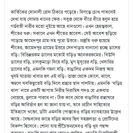
কার্তিকের সোনালী রোদ ঠিকরে পড়েছে। দিগন্তে চোখ পাতলেই
দেখা যায় সোমত্ত ধানের ক্ষেত। সবুজ থেকে ধীরে ধীরে হলুদ হয়ে
গর্ভবতী নারীর মতো নুইয়ে আছে ধানগুলো। এখন হেমন্তকাল,
শীতের শুরু। সকালে এখন শীতের আবেশ। সেই আবেশ ছড়িয়ে
পড়েছে আমেদপুর গ্রাম-সহ পুরো উত্তরে। প্রস্তুতি শুরু হয়েছে
শীতের, আমেদপুর গ্রামের উত্তরে সেনপাড়ায় বানানো হচ্ছে ডালের
বড়ি। বিভিন্নরকম ডালের মতোই বড়িও অনেকরকমের। বিউলি
ডালের বড়ি, চালকুমড়ো দিয়ে বড়ি, মুগ মুসুরের বড়ি, খেসারির
ডালের বড়ি, এমনকি গয়না বড়ি। বাঙালির একদম নিজস্ব আর
খুবই ঘরোয়া খাবার হল এই বড়ি। ভাজা থেকে ঝোলে, ঝালে,
অম্বলে সবকিছুতেই বড়ি দিলে রান্নার স্বাদ পালটায়। এমনকি ‘বড়ির
ঝাল’ নামে একটি আপাত নিরীহ নিরামিষ পদও যে একবার
খেয়েছে, ভুলতে পারবে না। ঠিক কবে থেকে বাঙালির রান্নাঘরে
বড়ির আবির্ভাব হল তা জানা যায় না, তবে প্রাচীন সাহিত্যের
ইতিহাসে শুক্তো, ডাঁটা এমনকি পোস্ততেও বড়ির ব্যাবহারের উল্লেখ
আছে। বৈষ্ণবদের কাছে বড়ির আদর ছিল সহজলভ্য ও প্রোটিনের
বিকল্প হিসেবে। শোনা যায় শ্রীচৈতন্যদেবও বড়ি খুব পছন্দ