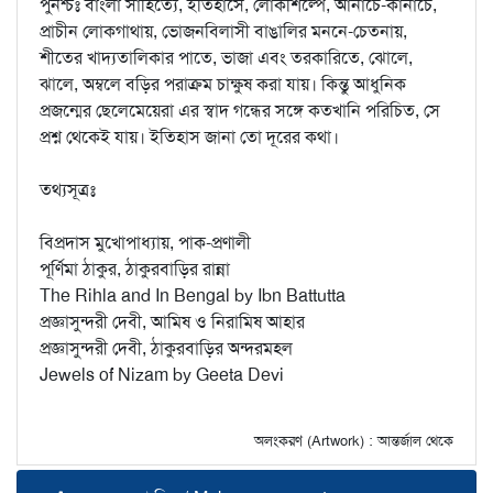
পুনশ্চঃ বাংলা সাহিত্যে, ইতিহাসে, লোকশিল্পে, আনাচে-কানাচে,
প্রাচীন লোকগাথায়, ভোজনবিলাসী বাঙালির মননে-চেতনায়,
শীতের খাদ্যতালিকার পাতে, ভাজা এবং তরকারিতে, ঝোলে,
ঝালে, অম্বলে বড়ির পরাক্রম চাক্ষুষ করা যায়। কিন্তু আধুনিক
প্রজন্মের ছেলেমেয়েরা এর স্বাদ গন্ধের সঙ্গে কতখানি পরিচিত, সে
প্রশ্ন থেকেই যায়। ইতিহাস জানা তো দূরের কথা।
তথ্যসূত্রঃ
বিপ্রদাস মুখোপাধ্যায়, পাক-প্রণালী
পূর্ণিমা ঠাকুর, ঠাকুরবাড়ির রান্না
The Rihla and In Bengal by Ibn Battutta
প্রজ্ঞাসুন্দরী দেবী, আমিষ ও নিরামিষ আহার
প্রজ্ঞাসুন্দরী দেবী, ঠাকুরবাড়ির অন্দরমহল
Jewels of Nizam by Geeta Devi
অলংকরণ (Artwork) : আন্তর্জাল থেকে