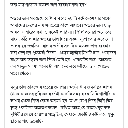
জন্য মাদাগাস্কারে অড়হর ডাল ব্যবহার করা হয়?
অড়হর ডাল সবচেয়ে বেশি ব্যবহৃত হয় তিনটে দেশে যার মধ্যে
আমাদের দেশের নাম সবচেয়ে আগে আসবে। অড়হর ডাল ছাড়া
আমরা সাম্বারের কথা ভাবতেই পারি না। ফিলিপিনোরা শুয়োরের
মাংস, কাঁঠাল আর অড়হর ডাল দিয়ে একটা স্যুপ তৈরি করে যেটা
ওদের খুব জনপ্রিয়। রান্নায় তৃতীয় সর্বাধিক অড়হর ডাল ব্যবহার
করা দেশ হল পুয়ের্তো রিকো। ওদের জাতীয় ডিশটি চাল, শুয়োরের
মাংস আর অড়হর ডাল দিয়ে তৈরি হয়। খাবারটির নাম “আরোজ
কন গান্ডুলস” যা অনেকটা আমাদের লক্ষ্নৌয়ের ডাল গোস্তের
মতো খেতে।
মুসুর ডাল ভারতে সবচেয়ে জনপ্রিয়। অর্জুন ঋষি জমদগ্নির আশ্রম
থেকে কামধেনু চুরি করার চেষ্টা করেছিলেন। যখন তিনি গাভীটিকে
আশ্রম থেকে নিয়ে যেতে অসমর্থ হন, তখন রেগে গিয়ে তিনি তির
ছুড়ে গরুটিকে আক্রমণ করেন। কথিত আছে যে কামধেনুর রক্ত
পৃথিবীর যে যে জায়গায় পড়েছিল, সেখানে একটি একটি করে মুসুর
ডালের গাছ জন্মেছিল।