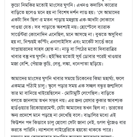
কুচো নিমকির মতোই মাংসের ঘুগনি। এখনও কদাচিৎ কারোর
বাড়িতে হলেও মনে হয় না বিশেষ দর্শন লাভ হয়। ‘সে আমাদের
একটা দিন ছিল'-র মতন পাড়ায় মহল্লায় এক-আধটা দোকানে
পাওয়া যেত। সব পাড়াতে অবশ্যই নয়। হোস্টেলে ব্যারাক
সার্ভেন্টরা কোনোদিন এনেছিল, মনে আসছে না। বুঝতে অসুবিধা
হয় না, নিশ্চয়ই কস্টিং এনালাইসিস এবং মার্কেট সার্ভে করে
সাপ্লায়ারদের সাহস হোত না। নাড়ু বা পিঠের মতো দিবারাত্রির
খাবার বস্তু নয় ঘুগনি। হুইস্কির মতোই সূর্য ডোবার পরেই খাওয়ার
মজা বেশি, পেঁয়াজ কুচি, লেবু, লঙ্কা, ধনেপাতা ছড়িয়ে।
আমাদের মাংসের ঘুগনি খাবার সময়ে চিকেনের কিমা মহার্ঘ্য, ফলে
একমাত্র পাঁঠাই চালু। স্কুলে পড়ার সময় এক সচ্ছল বন্ধুর জন্মদিনে
তার মা বানিয়ে খাইয়েছিলেন - মোটামুটি লেগেছিল। বাড়িতে
বলতে জানলাম তখন সম্ভব নয়। এর জন্য প্রেসার কুকার আবশ্যক
হার্ডওয়্যার রিকোয়ারমেন্ট, যেটা আমাদের তখন ছিল না। ভারতের
অন্য প্রদেশে মনে পড়ছে না দেখেছি বলে। বাঙালির মধ্যে এই
ফিউশন পদ কিভাবে চালু হোলো সেটা জানা নেই, গুগল খুঁজেও বার
করতে পারিনি। ন্যাশনাল লাইব্রেরিতে হয়তো থাকতে পারে।