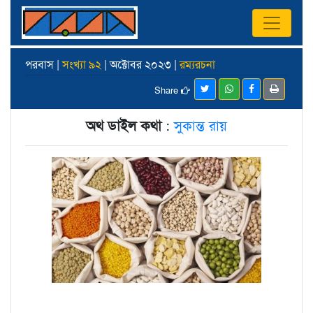
পরবাস |
সংখ্যা ৯২
| অক্টোবর ২০২৩ |
রম্যরচনা
Share
অথ ডাইল কথা
:
সুকান্ত রায়