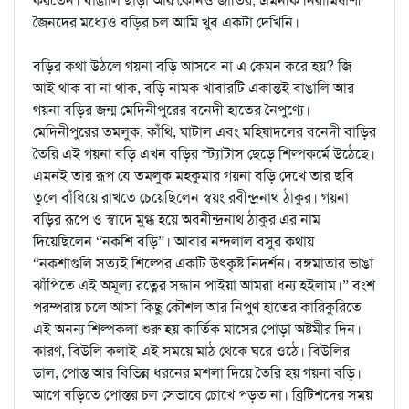
করতেন। বাঙালি ছাড়া আর কোনও জাতির, এমনকি নিরামিষাশী
জৈনদের মধ্যেও বড়ির চল আমি খুব একটা দেখিনি।
বড়ির কথা উঠলে গয়না বড়ি আসবে না এ কেমন করে হয়? জি
আই থাক বা না থাক, বড়ি নামক খাবারটি একান্তই বাঙালি আর
গয়না বড়ির জন্ম মেদিনীপুরের বনেদী হাতের নৈপুণ্যে।
মেদিনীপুরের তমলুক, কাঁথি, ঘাটাল এবং মহিষাদলের বনেদী বাড়ির
তৈরি এই গয়না বড়ি এখন বড়ির স্ট্যাটাস ছেড়ে শিল্পকর্মে উঠেছে।
এমনই তার রূপ যে তমলুক মহকুমার গয়না বড়ি দেখে তার ছবি
তুলে বাঁধিয়ে রাখতে চেয়েছিলেন স্বয়ং রবীন্দ্রনাথ ঠাকুর। গয়না
বড়ির রূপে ও স্বাদে মুগ্ধ হয়ে অবনীন্দ্রনাথ ঠাকুর এর নাম
দিয়েছিলেন “নকশি বড়ি”। আবার নন্দলাল বসুর কথায়
“নকশাগুলি সত্যই শিল্পের একটি উৎকৃষ্ট নিদর্শন। বঙ্গমাতার ভাঙা
ঝাঁপিতে এই অমূল্য রত্নের সন্ধান পাইয়া আমরা ধন্য হইলাম।” বংশ
পরম্পরায় চলে আসা কিছু কৌশল আর নিপুণ হাতের কারিকুরিতে
এই অনন্য শিল্পকলা শুরু হয় কার্তিক মাসের পোড়া অষ্টমীর দিন।
কারণ, বিউলি কলাই এই সময়ে মাঠ থেকে ঘরে ওঠে। বিউলির
ডাল, পোস্ত আর বিভিন্ন ধরনের মশলা দিয়ে তৈরি হয় গয়না বড়ি।
আগে বড়িতে পোস্তর চল সেভাবে চোখে পড়ত না। ব্রিটিশদের সময়