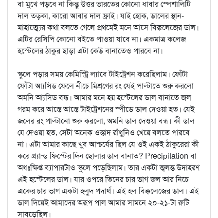
বা মুখে পড়বে না কিন্তু উত্তর ভারতের কোনো ধাবার স্পেশালিটি
দাল তড়কা, কারো আবার দাল ফ্রাই। যাই হোক, ডালের স্থান-
মাহাত্ম্যের কথা বলতে গেলে প্রথমেই মনে আসে বিক্কলেজের ডাল।
এটির রেসিপি কোনো বইতে পাওয়া যাবে না। একমাত্র কলেজ
হস্টেলের ঠাকুর ছাড়া এটা কেউ বানাতেও পারবে না।
স্কুলে পড়ার সময় কেমিস্ট্রি ল্যাবে টাইট্রেশন করেছিলাম। ফোঁটা
ফোঁটা আ্যসিড ফেলে নীচে মিশ্রণের রং যেই পাল্টাতে শুরু করলো
অমনি আ্যসিড বন্ধ। আমার মনে হয় হস্টেলের ডাল বানাতে জল
গরম করে আস্তে আস্তে টাইট্রেশনের স্পীডে ডাল দেওয়া হত। যেই
জলের রং পাল্টানো শুরু করলো, অমনি ডাল দেওয়া বন্ধ। কী ডাল
যে দেওয়া হত, সেটা অনেক ওস্তাদ রাঁধু্নিও খেয়ে বলতে পারবে
না। এটা আমার কাছে খুব আশ্চর্যের ছিল যে ওই একই ঠাকুরেরা কী
করে গ্র্যান্ড ফিস্টের দিন ছোলার ডাল বানাত? Precipitation বা
অধঃক্ষিপ্ত ব্যাপারটাও স্কুলে পড়েছিলাম। তার একটা জ্বলন্ত উদাহরণ
এই হস্টেলের ডাল। যার ওপরে তিনের চার ভাগ জল আর নিচে
একের চার ভাগ একটা হলুদ পদার্থ। এই হল বিক্কলেজের ডাল। এই
ডাল দিয়েই আমাদের অরূপ পাল আমার সামনে ২০-২১-টা রুটি
সাবড়েছিল।