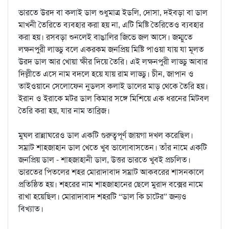
ভারতে উরদ বা কলাই ডাল শুধুমাত্র ইডলি, দোসা, দইবড়া বা ডাল
মাখনী তৈরিতে ব্যবহার করা হয় না, এটি মিষ্টি তৈরিতেও ব্যবহার
করা হয়। রসবড়া শুনলেই বাঙালির জিভে জল আসে। জম্মুতে
লক্ষনপুরী লাড্ডু বলে একরকম জনপ্রিয় মিষ্টি পাওয়া যায় যা মূলত
উরদ ডাল আর খোয়া ক্ষীর দিয়ে তৈরি। এই লক্ষনপুরী লাড্ডু আবার
দিল্লীতে এসে নাম বদলে হয়ে যায় রাম লাড্ডু। চীন, জাপান ও
তাইওয়ানে সেলোফেন নুডলস কলাই ডালের মাড় থেকে তৈরি হয়।
ইরান ও ইরাকে মটর ডাল কিমার সঙ্গে মিশিয়ে এক ধরনের মিটবল
তৈরি করা হয়, যার নাম তাব্রিজ।
মুঘল রান্নাঘরেও ডাল একটি গুরুত্বপূর্ণ জায়গা দখল করেছিল।
সম্রাট শাহজাহান ডাল খেতে খুব ভালোবাসতেন। তাঁর নামে একটি
জনপ্রিয় ডাল - শাহজাহানী ডাল, উত্তর ভারতে খুবই প্রচলিত।
ভারতের পিতলের শহর মোরাদাবাদ সম্রাট আকবরের শাসনকালে
প্রতিষ্ঠিত হয়। শহরের নাম শাহজাহানের ছেলে মুরাদ বক্সের নামে
রাখা হয়েছিল। মোরাদাবাদ শহরটি “ডাল কি চাটের” জন্যও
বিখ্যাত।