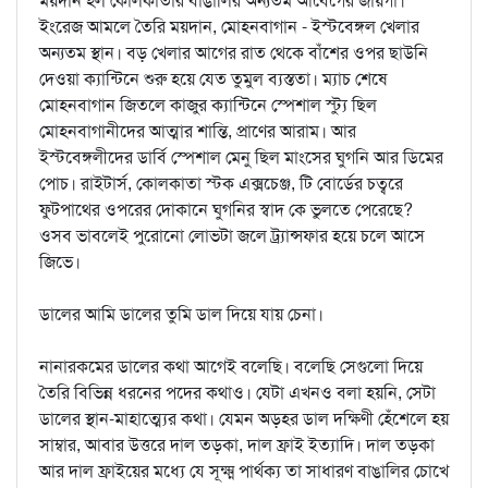
ময়দান হল কোলকাতার বাঙালির অন্যতম আবেগের জায়গা।
ইংরেজ আমলে তৈরি ময়দান, মোহনবাগান - ইস্টবেঙ্গল খেলার
অন্যতম স্থান। বড় খেলার আগের রাত থেকে বাঁশের ওপর ছাউনি
দেওয়া ক্যান্টিনে শুরু হয়ে যেত তুমুল ব্যস্ততা। ম্যাচ শেষে
মোহনবাগান জিতলে কাজুর ক্যান্টিনে স্পেশাল স্ট্যু ছিল
মোহনবাগানীদের আত্মার শান্তি, প্রাণের আরাম। আর
ইস্টবেঙ্গলীদের ডার্বি স্পেশাল মেনু ছিল মাংসের ঘুগনি আর ডিমের
পোচ। রাইটার্স, কোলকাতা স্টক এক্সচেঞ্জ, টি বোর্ডের চত্বরে
ফুটপাথের ওপরের দোকানে ঘুগনির স্বাদ কে ভুলতে পেরেছে?
ওসব ভাবলেই পুরোনো লোভটা জলে ট্র্যান্সফার হয়ে চলে আসে
জিভে।
ডালের আমি ডালের তুমি ডাল দিয়ে যায় চেনা।
নানারকমের ডালের কথা আগেই বলেছি। বলেছি সেগুলো দিয়ে
তৈরি বিভিন্ন ধরনের পদের কথাও। যেটা এখনও বলা হয়নি, সেটা
ডালের স্থান-মাহাত্ম্যের কথা। যেমন অড়হর ডাল দক্ষিণী হেঁশেলে হয়
সাম্বার, আবার উত্তরে দাল তড়কা, দাল ফ্রাই ইত্যাদি। দাল তড়কা
আর দাল ফ্রাইয়ের মধ্যে যে সূক্ষ্ম পার্থক্য তা সাধারণ বাঙালির চোখে