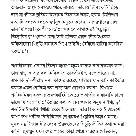
অবগত আছেন। বিদেশে দেখেছি স্বাস্থ্যসচেতন সাহেব-মেমরা
আজকাল মাংস সবসময় খেতে নারাজ। তাঁরাও দিব্যি রুটি ছিঁড়ে
দাল মাখনীতে ডুবিয়ে চিবোতে চিবোতে উমম, ইয়াম, ডিলিশাস
ইত্যাদি বলতে বলতে স্বর্গসুখ অনুভব করেন। সাগরপারের চাল
ডাল মিশিয়ে বিদেশী ‘কেডগ্রি’ আদপে আমাদেরই খিচুড়ি।
ভিক্টোরিয় যুগে দেশে ফেরা ইস্ট ইন্ডিয়া কোম্পানীর ইংরেজ
অফিসারেরা খিচুড়ি বানাতে শিখে ডাইনিং টেবিলে হাজির করেছিল
‘কেডগ্রি’।
ভারতীয়দের খাবারে বিশেষ জায়গা জুড়ে রয়েছে নানারকমের ডাল।
ডাল ছাড়া খাবার কথা অধিকাংশ ভারতীয়ই ভাবতে পারেন না,
এমনকি দক্ষিণীরাও নন। তাদের রয়েছে সাম্বার। খাদ্যতালিকা তৈরি
করতে এমন বৈচিত্রে ভরা শস্য আর কোথাও হয় না। বিখ্যাত
পর্যটক ইবন বতুতার ভ্রমণকাহিনীতে ১৪ শতাব্দীর মাঝামাঝি চালে
ডালে মিশিয়ে ‘খিশ্রি’ তৈরির কথা আছে। আমার অনুমান ‘খিচুড়ি’
শব্দটি এই ফার্সি ‘খিশ্রি’ থেকেই নেওয়া। তাঁর ঠিক পরেই এদেশে
আশা রুশ পর্যটক নিকিতিনের লেখাতেও খিচুড়ির উল্লেখ আছে।
মুঘল সম্রাট জাহাঙ্গীর থেকে ঔরঙ্গজেবের খিচুড়ি প্রীতির কথা আমরা
জানি। হুমায়ুন যখন শের শাহের তাড়া খেয়ে পারস্যে পৌঁছলেন,