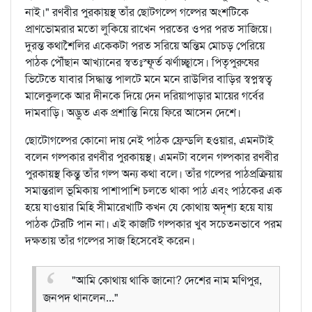
নাই।" রণবীর পুরকায়স্থ তাঁর ছোটগল্পে গল্পের অংশটিকে
প্রাণভোমরার মতো লুকিয়ে রাখেন পরতের ওপর পরত সাজিয়ে।
দুরন্ত কথাশৈলির একেকটা পরত সরিয়ে অন্তিম মোচড় পেরিয়ে
পাঠক পৌঁছান আখ্যানের স্বতঃস্ফূর্ত ঝর্ণাচ্ছ্বাসে। পিতৃপুরুষের
ভিটেতে যাবার সিদ্ধান্ত পালটে মনে মনে রাউলির বাড়ির স্বপ্নস্বত্ব
মালেকুলকে আর দীনকে দিয়ে দেন দরিয়াপাড়ার মায়ের গর্বের
দামবাড়ি। অদ্ভুত এক প্রশান্তি নিয়ে ফিরে আসেন দেশে।
ছোটোগল্পের কোনো দায় নেই পাঠক ফ্রেন্ডলি হওয়ার, এমনটাই
বলেন গল্পকার রণবীর পুরকায়স্থ। এমনটা বলেন গল্পকার রণবীর
পুরকায়স্থ কিন্তু তাঁর গল্প অন্য কথা বলে। তাঁর গল্পের পাঠপ্রক্রিয়ায়
সমান্তরাল ভূমিকায় পাশাপাশি চলতে থাকা পাঠ এবং পাঠকের এক
হয়ে যাওয়ার মিহি সীমারেখাটি কখন যে কোথায় অদৃশ্য হয়ে যায়
পাঠক টেরটি পান না। এই কাজটি গল্পকার খুব সচেতনভাবে পরম
দক্ষতায় তাঁর গল্পের সাজ হিসেবেই করেন।
"আমি কোথায় থাকি জানো? দেশের নাম মণিপুর,
জনপদ থানলেন..."