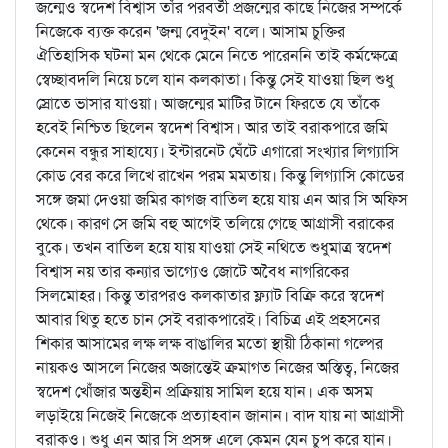
জন্মেও স্বদেশ বিশ্বাস তাঁর পরবর্তী প্রজন্মের কাছে নিজের সম্পর্কে
নিজেকে ব্যক্ত করেন 'জন্ম বেদুইন' বলে। আসাম চুক্তির
ঐতিহাসিক ঘটনা মন থেকে মেনে নিতে পারেননি তাই কর্মক্ষেত্রে
স্বেচ্ছাবদলি নিয়ে চলে যান কলকাতা। কিন্তু সেই যাওয়া ছিল শুধু
স্রোতে ভাসার যাওয়া। আজন্মের মাটির টানে ফিরতে যে তাঁকে
হবেই নিশ্চিত ছিলেন স্বদেশ বিশ্বাস। আর তাই বরাকপারে জমি
কেনেন বন্ধুর সাহায্যে। ইন্টারনেট ঘেঁটে এগারো সংখ্যার লিগ্যাসি
কোড বের করে লিখে রাখেন পরম মমতায়। কিন্তু লিগ্যাসি কোডের
সঙ্গে জমা দেওয়া জমির কাগজ বাতিল হয়ে যায় এন আর সি অফিস
থেকে। কারণ সে জমি বহু আগেই তলিয়ে গেছে আগ্রাসী বরাকের
বুকে। তখন বাতিল হয়ে যায় যাওয়া সেই নথিতে শুধুমাত্র স্বদেশ
বিশ্বাস নয় তার কন্যার ভাগ্যেও জোটে অবৈধ নাগরিকের
সিলমোহর। কিন্তু তারপরও কলকাতার ফ্ল্যাট বিক্রি করে স্বদেশ
আবার থিতু হতে চান সেই বরাকপারেই। বিচিত্র এই প্রহসনের
শিকার আসামের লক্ষ লক্ষ বাঙালির মতো স্থায়ী ঠিকানা গল্পের
নায়কও আসলে নিজের অজান্তেই ক্রমাগত নিজের অস্তিত্ব, নিজের
স্বদেশ খোঁজার অন্তহীন প্রক্রিয়ায় সামিল হয়ে যান। এক অসম
লড়াইয়ে নিজেই নিজেকে প্রত্যাহবান জানান। বাদ যায় না আগ্রাসী
বরাকও। শুধু এন আর সি প্রসঙ্গ এলে কেমন যেন চুপ করে যান।