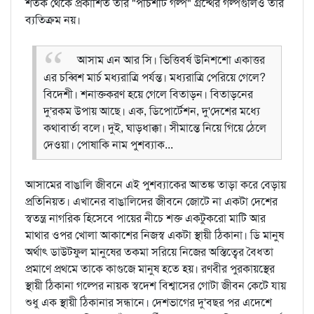
শতক থেকে প্রকাশিত তাঁর "পঁচিশটি গল্প" গ্রন্থের গল্পগুলিও তার
ব্যতিক্রম নয়।
আসাম এন আর সি। ভিত্তিবর্ষ উনিশশো একাত্তর
এর চব্বিশ মার্চ মধ্যরাত্রি পর্যন্ত। মধ্যরাত্রি পেরিয়ে গেলে?
বিদেশী। শনাক্তকরণ হয়ে গেলে বিতাড়ন। বিতাড়নের
দু'রকম উপায় আছে। এক, ডিপোর্টেশন, দু'দেশের মধ্যে
কথাবার্তা বলে। দুই, ঘাড়ধাক্কা। সীমান্তে নিয়ে গিয়ে ঠেলে
দেওয়া। পোষাকি নাম পুশব্যাক...
আসামের বাঙালি জীবনে এই পুশব্যাকের আতঙ্ক তাড়া করে বেড়ায়
প্রতিনিয়ত। এখানের বাঙালিদের জীবনে জোটে না একটা দেশের
স্বতন্ত্র নাগরিক হিসেবে পায়ের নীচে শক্ত একটুকরো মাটি আর
মাথার ওপর খোলা আকাশের নিজস্ব একটা স্থায়ী ঠিকানা। ডি মানুষ
অর্থাৎ ডাউটফুল মানুষের তকমা সরিয়ে নিজের অস্তিত্বের বৈধতা
প্রমাণে প্রথমে তাকে কাগুজে মানুষ হতে হয়। রণবীর পুরকায়স্থের
স্থায়ী ঠিকানা গল্পের নায়ক স্বদেশ বিশ্বাসের গোটা জীবন কেটে যায়
শুধু এক স্থায়ী ঠিকানার সন্ধানে। দেশভাগের দু'বছর পর এদেশে