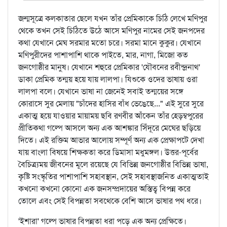
জন্মসূত্রে কলকাতার ছেলে যখন তাঁর প্রেমিকাকে চিঠি লেখে মণিপুর
থেকে তখন সেই চিঠিতে উঠে আসে মণিপুর নামের সেই জনপদের
কথা যেখানে মেঘ সরমার মতো চরে। সরমা মানে কুকুর। যেখানে
মণিপুরীদের পাশাপাশি থাকে পাইতে, মার, নাগা, মিজো কত
জনগোষ্ঠীর মানুষ। যেখানে শহুরে প্রেমিকার 'যৌবনের রবীন্দ্রনাথ'
ডাকা প্রেমিক তন্ময় হয়ে যায় লালপা। যিশুকে ওদের ভাষায় ওরা
লালপা বলে। যেখানে ভাষা না জেনেই সবাই তন্ময়ের সঙ্গে
কোরাসে সুর মেলায় "চাঁদের হাসির বাঁধ ভেঙেছে..." এই সুরে সুরে
একাত্ম হয়ে যাওয়ার মায়াময় ছবি রণবীর আঁকেন তাঁর হেড়ম্বপুরের
প্রীতিকথা গল্পে আসলে অন্য এক আশঙ্কার সিঁদূরে মেঘের ছড়িয়ে
দিতে। এই রক্তিম আভার আলোয় সম্পূর্ণ অন্য এক প্রেক্ষাপটে দেখা
যায় বাংলা বিষয়ে শিক্ষকতা করে ডিমাসা মধুমঙ্গল। উত্তর-পূর্বের
বৈচিত্র্যময় জীবনের মূলে রয়েছে যে বিভিন্ন জনগোষ্ঠীর বিভিন্ন ভাষা,
কৃষ্টি সংস্কৃতির পাশাপাশি সহাবস্থান, সেই সহাবস্থাজনিত একাত্মতাই
কখনো কখনো কোনো এক জনসম্প্রদায়ের অস্তিত্ব বিপন্ন করে
তোলে এবং সেই বিপন্নতা সবথেকে বেশি আসে ভাষার পথ ধরে।
'ইশারা' গল্পে ভাষার বিপন্নতা ধরা পড়ে এক অন্য প্রেক্ষিতে।