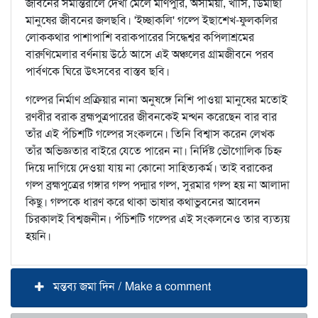
জীবনের সমান্তরালে দেখা মেলে মণিপুরি, অসমিয়া, খাসি, ডিমাছা
মানুষের জীবনের জলছবি। 'ইচ্ছাকলি' গল্পে ইছাশেখ-ফুলকলির
লোককথার পাশাপাশি বরাকপারের সিদ্ধেশ্বর কপিলাশ্রমের
বারুণিমেলার বর্ণনায় উঠে আসে এই অঞ্চলের গ্রামজীবনে পরব
পার্বণকে ঘিরে উৎসবের বাস্তব ছবি।
গল্পের নির্মাণ প্রক্রিয়ার নানা অনুষঙ্গে নিশি পাওয়া মানুষের মতোই
রণবীর বরাক ব্রহ্মপুত্রপারের জীবনকেই মন্থন করেছেন বার বার
তাঁর এই পঁচিশটি গল্পের সংকলনে। তিনি বিশ্বাস করেন লেখক
তাঁর অভিজ্ঞতার বাইরে যেতে পারেন না। নির্দিষ্ট ভৌগোলিক চিহ্ন
দিয়ে দাগিয়ে দেওয়া যায় না কোনো সাহিত্যকর্ম। তাই বরাকের
গল্প ব্রহ্মপুত্রের গঙ্গার গল্প পদ্মার গল্প, সুরমার গল্প হয় না আলাদা
কিছু। গল্পকে ধারণ করে থাকা ভাষার কথাভুবনের আবেদন
চিরকালই বিশ্বজনীন। পঁচিশটি গল্পের এই সংকলনেও তার ব্যত্যয়
হয়নি।
মন্তব্য জমা দিন / Make a comment