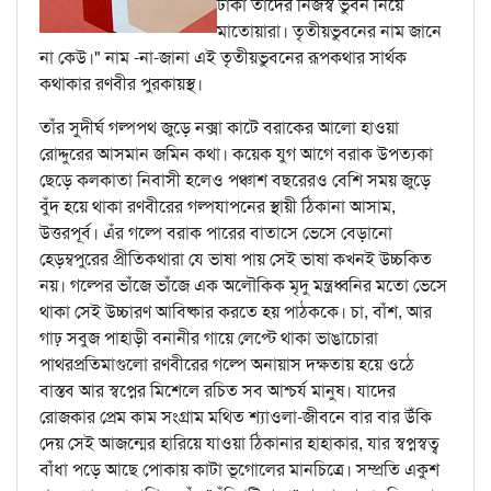
ঢাকা তাদের নিজস্ব ভুবন নিয়ে
মাতোয়ারা। তৃতীয়ভুবনের নাম জানে
না কেউ।" নাম -না-জানা এই তৃতীয়ভুবনের রূপকথার সার্থক
কথাকার রণবীর পুরকায়স্থ।
তাঁর সুদীর্ঘ গল্পপথ জুড়ে নক্সা কাটে বরাকের আলো হাওয়া
রোদ্দুরের আসমান জমিন কথা। কয়েক যুগ আগে বরাক উপত্যকা
ছেড়ে কলকাতা নিবাসী হলেও পঞ্চাশ বছরেরও বেশি সময় জুড়ে
বুঁদ হয়ে থাকা রণবীরের গল্পযাপনের স্থায়ী ঠিকানা আসাম,
উত্তরপূর্ব। এঁর গল্পে বরাক পারের বাতাসে ভেসে বেড়ানো
হেড়ম্বপুরের প্রীতিকথারা যে ভাষা পায় সেই ভাষা কখনই উচ্চকিত
নয়। গল্পের ভাঁজে ভাঁজে এক অলৌকিক মৃদু মন্ত্রধ্বনির মতো ভেসে
থাকা সেই উচ্চারণ আবিষ্কার করতে হয় পাঠককে। চা, বাঁশ, আর
গাঢ় সবুজ পাহাড়ী বনানীর গায়ে লেপ্টে থাকা ভাঙাচোরা
পাথরপ্রতিমাগুলো রণবীরের গল্পে অনায়াস দক্ষতায় হয়ে ওঠে
বাস্তব আর স্বপ্নের মিশেলে রচিত সব আশ্চর্য মানুষ। যাদের
রোজকার প্রেম কাম সংগ্রাম মথিত শ্যাওলা-জীবনে বার বার উঁকি
দেয় সেই আজন্মের হারিয়ে যাওয়া ঠিকানার হাহাকার, যার স্বপ্নস্বত্ব
বাঁধা পড়ে আছে পোকায় কাটা ভূগোলের মানচিত্রে। সম্প্রতি একুশ