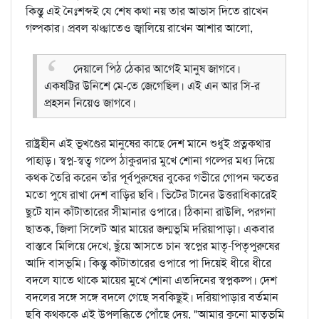
কিন্তু এই নৈঃশব্দই যে শেষ কথা নয় তার আভাস দিতে রাখেন
গল্পকার। প্রবল ঝঞ্ঝাতেও জ্বালিয়ে রাখেন আশার আলো,
দেয়ালে পিঠ ঠেকার আগেই মানুষ জাগবে।
একষট্টির উনিশে মে-তে জেগেছিল। এই এন আর সি-র
প্রহসন নিয়েও জাগবে।
রাষ্ট্রহীন এই ভূখণ্ডের মানুষের কাছে দেশ মানে শুধুই প্রত্নকথার
পাহাড়। স্বপ্ন-স্বত্ব গল্পে ঠাকুরদার মুখে শোনা গল্পের মধ্য দিয়ে
কথক তৈরি করেন তাঁর পূর্বপুরুষের বুকের গভীরে গোপন ক্ষতের
মতো পুষে রাখা দেশ বাড়ির ছবি। ভিটের টানের উত্তরাধিকারেই
ছুটে যান কাঁটাতারের সীমানার ওপারে। ঠিকানা রাউলি, পরগনা
ছাতক, জিলা সিলেট আর মায়ের জন্মভূমি দরিয়াপাড়া। একবার
বাস্তবে মিলিয়ে দেখে, ছুঁয়ে আসতে চান স্বপ্নের মাতৃ-পিতৃপুরুষের
আদি বাসভূমি। কিন্তু কাঁটাতারের ওপারে পা দিয়েই ধীরে ধীরে
বদলে যাতে থাকে মায়ের মুখে শোনা এতদিনের স্বপ্নকল্প। দেশ
বদলের সঙ্গে সঙ্গে বদলে গেছে সবকিছুই। দরিয়াপাড়ার বর্তমান
ছবি কথককে এই উপলব্ধিতে পোঁছে দেয়, "আমার কুনো মাতৃভূমি