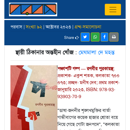
পরবাস |
সংখ্যা ৯২
| অক্টোবর ২০২৩ |
গ্রন্থ-সমালোচনা
Share
স্থায়ী ঠিকানার অন্তহীন খোঁজ
:
মেঘমালা দে মহন্ত
পঞ্চাশটি গল্প — রণবীর পুরকায়স্থ
;
প্রকাশক- একুশ শতক, কলকাতা ৭০০
০৭৩; প্রচ্ছদ- মনীষ দেব; প্রথম প্রকাশ-
জানুয়ারি ২০২৩, ISBN: 978-93-
93903-70-9
"ভাষা-জননীর শৃঙ্লখমুক্তির বার্তা
গান্ধীবাগের কয়েক হাজার শ্রোতা বয়ে
নিয়ে গেছে গোটা জনপদে", "কলকাতা