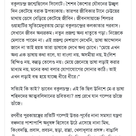
বকুলচন্দ্র জন্মেছিলেন সিলেটে। শৈশব কৈশোর যৌবনের উচ্ছ্বল
দিন কেটেছে বরাক উপত্যকায়। তারপর জীবিকার টানে ঢেউয়ের
মাথায় ভেসে বেড়িয়ে কেটেছে জীবিন। জীবনসায়াহ্নে শিলচর
গুয়াহাটির স্মৃতিমেদুরতায় মোড়া বকুলচন্দ্রের কলকাতার পরবাস।
সেখানে জীবন অন্যরকম। নতুন প্রজন্ম অন্য ধাতুতে গড়া। নিজেকে
মেলাতে পারেন না। এই প্রজন্ম দেশভাগ দেখেনি, ভাষা আন্দোলন
জানে না তাই হয়ত তারা ভাষাকে দেখে অন্য চোখে। "মেয়ে এখন
অন্য এক ভাষায় কথা বলে, যা বাংলা নয়, অসমীয়া নয়, ইংলিশ
হিন্দিও নয়, কন্নড় তেলেগু নয়। মেয়ে জেনেছে ভাষা লড়াই করার
মাধ্যম নয়, মনের কথা বলার যোগাযোগের সোনার কাঠি। তাই
এখন লড়াই বন্ধ হয়ে যাচ্ছে ধীরে ধীরে।"
সত্যিই কি তাই? ভাবেন বকুলচন্দ্র। এই কি ছিল উনিশে মে-র ভাষা
শহিদদের আত্মবলিদানের ভবিতব্য? প্রশ্ন রেখে যান গল্পের ভাঁজে
ভাঁজে।
রণবীর পুরকায়স্থের প্রতিটি গল্পেই উত্তর-পূর্বের নানা সমস্যা যন্ত্রণা
বঞ্চনার পাশাপাশি অনুষঙ্গ হিসেবে উঠে এসেছে নানা মিথ,
কিংবদন্তি, প্রবাদ, প্রবচন, ছড়া, রান্না, খেলাধূলার প্রসঙ্গ। বাঙালি