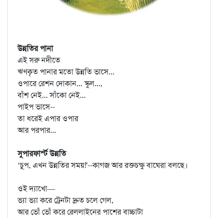
উন্নতির পানা
এই সরু নদীতে
ঋণকৃত পানার মতো উন্নতি ভাসে...
ওপারে রেশন দোকান... স্কুল...,
বাঁশ নেই... সাঁকো নেই...
পাইপ ভাসে--
তা ধরেই এপার ওপার
আর পরপার...
সুপারফার্স্ট উন্নতি
‘চু্‌প, এখন উন্নতির সময়!'--কাগজ আর রক্তচক্ষু বাঘেরা বলছে।
ওই দ্যাখো—
ভ্যা ভ্যা করে ট্রেনটা দ্রুত চলে গেল,
আর ভোঁ ভোঁ করে রেললাইনের পাশের বাচ্চাটা