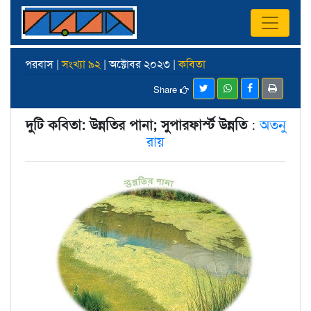
পরবাস |
সংখ্যা ৯২
| অক্টোবর ২০২৩ |
কবিতা
Share
দুটি কবিতা: উন্নতির পানা; সুপারফার্স্ট উন্নতি
:
অতনু
রায়