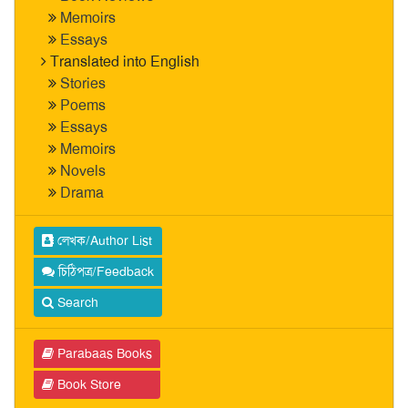
Memoirs
Essays
Translated into English
Stories
Poems
Essays
Memoirs
Novels
Drama
লেখক/Author List
চিঠিপত্র/Feedback
Search
Parabaas Books
Book Store