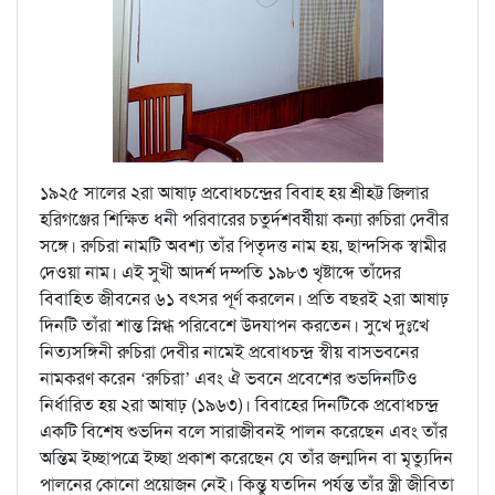
১৯২৫ সালের ২রা আষাঢ় প্রবোধচন্দ্রের বিবাহ হয় শ্রীহট্ট জিলার
হরিগঞ্জের শিক্ষিত ধনী পরিবারের চতুর্দশবর্ষীয়া কন্যা রুচিরা দেবীর
সঙ্গে। রুচিরা নামটি অবশ্য তাঁর পিতৃদত্ত নাম হয়, ছান্দসিক স্বামীর
দেওয়া নাম। এই সুখী আদর্শ দম্পতি ১৯৮৩ খৃষ্টাব্দে তাঁদের
বিবাহিত জীবনের ৬১ বৎসর পূর্ণ করলেন। প্রতি বছরই ২রা আষাঢ়
দিনটি তাঁরা শান্ত স্নিগ্ধ পরিবেশে উদযাপন করতেন। সুখে দুঃখে
নিত্যসঙ্গিনী রুচিরা দেবীর নামেই প্রবোধচন্দ্র স্বীয় বাসভবনের
নামকরণ করেন ‘রুচিরা’ এবং ঐ ভবনে প্রবেশের শুভদিনটিও
নির্ধারিত হয় ২রা আষাঢ় (১৯৬৩)। বিবাহের দিনটিকে প্রবোধচন্দ্র
একটি বিশেষ শুভদিন বলে সারাজীবনই পালন করেছেন এবং তাঁর
অন্তিম ইচ্ছাপত্রে ইচ্ছা প্রকাশ করেছেন যে তাঁর জন্মদিন বা মৃত্যুদিন
পালনের কোনো প্রয়োজন নেই। কিন্তু যতদিন পর্যন্ত তাঁর স্ত্রী জীবিতা