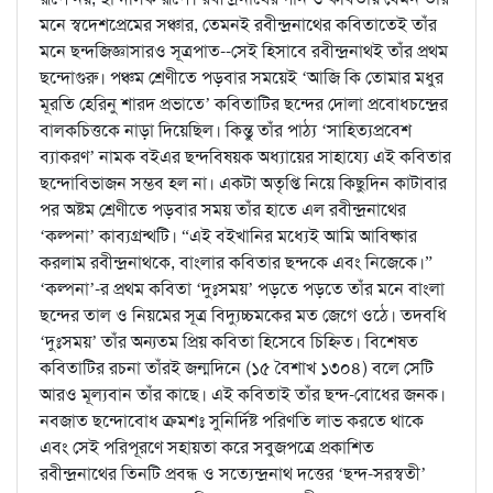
মনে স্বদেশপ্রেমের সঞ্চার, তেমনই রবীন্দ্রনাথের কবিতাতেই তাঁর
মনে ছন্দজিজ্ঞাসারও সূত্রপাত--সেই হিসাবে রবীন্দ্রনাথই তাঁর প্রথম
ছন্দোগুরু। পঞ্চম শ্রেণীতে পড়বার সময়েই ‘আজি কি তোমার মধুর
মূরতি হেরিনু শারদ প্রভাতে’ কবিতাটির ছন্দের দোলা প্রবোধচন্দ্রের
বালকচিত্তকে নাড়া দিয়েছিল। কিন্তু তাঁর পাঠ্য ‘সাহিত্যপ্রবেশ
ব্যাকরণ’ নামক বইএর ছন্দবিষয়ক অধ্যায়ের সাহায্যে এই কবিতার
ছন্দোবিভাজন সম্ভব হল না। একটা অতৃপ্তি নিয়ে কিছুদিন কাটাবার
পর অষ্টম শ্রেণীতে পড়বার সময় তাঁর হাতে এল রবীন্দ্রনাথের
‘কল্পনা’ কাব্যগ্রন্থটি। “এই বইখানির মধ্যেই আমি আবিষ্কার
করলাম রবীন্দ্রনাথকে, বাংলার কবিতার ছন্দকে এবং নিজেকে।”
‘কল্পনা’-র প্রথম কবিতা ‘দুঃসময়’ পড়তে পড়তে তাঁর মনে বাংলা
ছন্দের তাল ও নিয়মের সূত্র বিদ্যুচ্চমকের মত জেগে ওঠে। তদবধি
‘দুঃসময়’ তাঁর অন্যতম প্রিয় কবিতা হিসেবে চিহ্নিত। বিশেষত
কবিতাটির রচনা তাঁরই জন্মদিনে (১৫ বৈশাখ ১৩০৪) বলে সেটি
আরও মূল্যবান তাঁর কাছে। এই কবিতাই তাঁর ছন্দ-বোধের জনক।
নবজাত ছন্দোবোধ ক্রমশঃ সুনির্দিষ্ট পরিণতি লাভ করতে থাকে
এবং সেই পরিপূরণে সহায়তা করে সবুজপত্রে প্রকাশিত
রবীন্দ্রনাথের তিনটি প্রবন্ধ ও সত্যেন্দ্রনাথ দত্তের ‘ছন্দ-সরস্বতী’