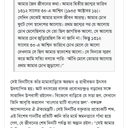
আমার জৈব জীবনের কথা। আমার দ্বিতীয় জন্মের তারিখ
১৩১২ সালের ৩০-এ আশ্বিন (১৯০৫ অক্টোবর ১৬)।
সেদিন থেকেই আমার মানস জীবন আরম্ভ। আমার চোখ
ফুটে গেল স্বদেশের আলোয়। প্রথম জন্মের পর যে আলোয়
চোখ মেলেছিলাম সে তো ছিল জাগতিক আলো, সে আলোয়
আমার চোখ জুড়িয়েছিল কি না জানি না। কিন্তু ১৩১২
সালের ৩০-এ আশ্বিন তারিখে চোখ মেলে যে আলো
দেখলাম সে ছিল আমার স্বদেশের আলো। সে দিনকে স্মরণ
করে আমি সত্যি বলতে পারি- ‘আঁখি মেলে তোমার আলোয়
প্রথম আমার চোখ জুড়ালো।”
সেই দিনটিতে তাঁর মামাবাড়িতে অরন্ধন ও রাখীবন্ধন উৎসব
উদযাপিত হয়। আট বৎসরের বালক প্রবোধচন্দ্রও বড়দের সঙ্গে
সারাদিন উপবাসী রইলেন। বিকেলে বাড়িতে যে সভা হল, সেখানে
তিনি আবৃত্তি করলেন ‘বাংলার মাটি বাংলার জল’- বঙ্গভঙ্গ
আন্দোলনের ঐ ঐক্যমন্ত্রটি। সেই দিনটির বক্তৃতার প্রত্যেকটি শব্দ,
এই বিশেষ গানটির প্রতিটি ধ্বনি তাঁর মর্মে অমনভাবে গাঁথা হয়ে
গেল, যে জীবনের শেষ দিনটি পর্যন্ত তা অম্লান রইল। “সেই আমার