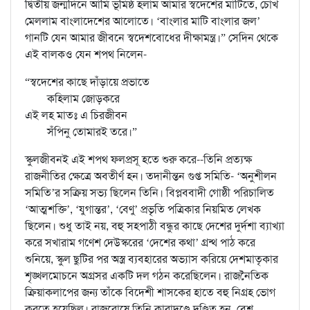
দ্বিতীয় জন্মদিনে আমি ভূমিষ্ঠ হলাম আমার স্বদেশের মাটিতে, চোখ
মেললাম বাংলাদেশের আলোতে। ‘বাংলার মাটি বাংলার জল’
গানটি যেন আমার জীবনে স্বদেশবোধের দীক্ষামন্ত্র।” সেদিন থেকে
এই বালকও যেন শপথ নিলেন-
“স্বদেশের কাছে দাঁড়ায়ে প্রভাতে
কহিলাম জোড়করে
এই লহ মাতঃ এ চিরজীবন
সঁপিনু তোমারই তরে।”
স্কুলজীবনই এই শপথ ফলপ্রসূ হতে শুরু করে--তিনি প্রত্যক্ষ
রাজনীতির ক্ষেত্রে অবতীর্ণ হন। তদানীন্তন গুপ্ত সমিতি- ‘অনুশীলন
সমিতি’র সক্রিয় সভ্য ছিলেন তিনি। বিপ্লববাদী গোষ্ঠী পরিচালিত
‘আত্মশক্তি’, ‘যুগান্তর’, ‘বেণু’ প্রভৃতি পত্রিকার নিয়মিত লেখক
ছিলেন। শুধু তাই নয়, বহু সহপাঠী বন্ধুর কাছে দেশের দুর্দশা ব্যাখ্যা
করে সখারাম গণেশ দেউস্করের ‘দেশের কথা’ গ্রন্থ পাঠ করে
শুনিয়ে, স্কুল ছুটির পর অস্ত্র ব্যবহারের অভ্যাস করিয়ে দেশমাতৃকার
শৃঙ্খলমোচনে অগ্রসর একটি দল গঠন করেছিলেন। রাজনৈতিক
ক্রিয়াকলাপের জন্য তাঁকে বিদেশী শাসকের হাতে বহু নিগ্রহ ভোগ
করতে হয়েছিল। রাজরোষে তিনি কারাদণ্ডে দণ্ডিত হন, বেশ