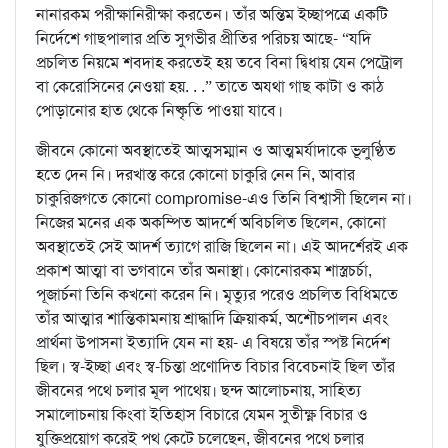
নানারকম পরীক্ষানিরীক্ষা করতেন। তাঁর অন্তিম ইচ্ছাপত্রে একটি
নির্দেশে গাছপালার প্রতি সুগভীর প্রীতির পরিচয় আছে- “যদি
প্রচলিত নিয়মে শবদাহ করতেই হয় তবে বিনা দ্বিধায় যেন পেট্রোল
বা কেরোসিনের নেওয়া হয়. . .” তাতে অযথা গাছ কাটা ও কাঠ
পোড়ানোর হাত থেকে নিষ্কৃতি পাওয়া যাবে।
জীবনে কোনো অবস্থাতেই আত্মসম্মান ও আত্মমর্যাদাকে ভূলুণ্ঠিত
হতে দেন নি। দরখাস্ত করে কোনো চাকুরি নেন নি, আবার
চাকুরিজগতে কোনো compromise-এও তিনি বিশ্বাসী ছিলেন না।
নিজের মনের এক অকম্পিত আদর্শে অবিচলিত ছিলেন, কোনো
অবস্থাতেই সেই আদর্শ ত্যাগে রাজি ছিলেন না। এই আদর্শেরই এক
প্রকাশ আত্মা বা ভগবানে তাঁর অনাস্থা। কোনোরকম শাস্ত্রচর্চা,
পূজার্চনা তিনি কখনো করেন নি। মৃত্যুর পরেও প্রচলিত বিধিমতে
তাঁর আত্মার শান্তিকামনায় শ্রাদ্ধাদি ক্রিয়াকর্ম, অশৌচপালন এবং
প্রার্থনা উপাসনা ইত্যাদি যেন না হয়- এ বিষয়ে তাঁর স্পষ্ট নির্দেশ
ছিল। স্ব-ইচ্ছা এবং স্ব-চিন্তা প্রণোদিত বিচার বিবেচনাই ছিল তাঁর
জীবনের পথে চলার মূল পাথেয়। ছন্দ আলোচনায়, সাহিত্য
সমালোচনায় কিংবা ইতিহাস বিচারে যেমন সুতীক্ষ্ণ বিচার ও
যুক্তিপ্রয়োগ করেই পথ কেটে চলেছেন, জীবনের পথে চলার