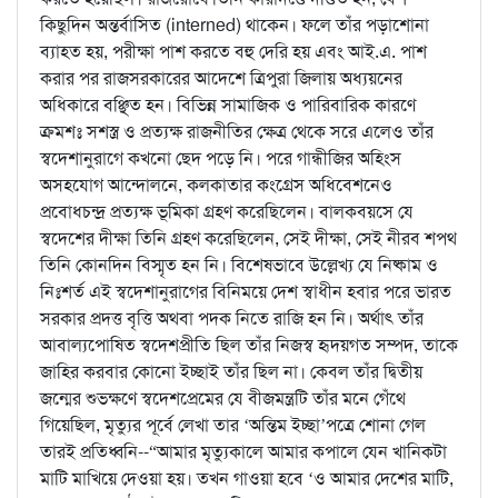
কিছুদিন অন্তর্বাসিত (interned) থাকেন। ফলে তাঁর পড়াশোনা
ব্যাহত হয়, পরীক্ষা পাশ করতে বহু দেরি হয় এবং আই.এ. পাশ
করার পর রাজসরকারের আদেশে ত্রিপুরা জিলায় অধ্যয়নের
অধিকারে বঞ্ছিত হন। বিভিন্ন সামাজিক ও পারিবারিক কারণে
ক্রমশঃ সশস্ত্র ও প্রত্যক্ষ রাজনীতির ক্ষেত্র থেকে সরে এলেও তাঁর
স্বদেশানুরাগে কখনো ছেদ পড়ে নি। পরে গান্ধীজির অহিংস
অসহযোগ আন্দোলনে, কলকাতার কংগ্রেস অধিবেশনেও
প্রবোধচন্দ্র প্রত্যক্ষ ভূমিকা গ্রহণ করেছিলেন। বালকবয়সে যে
স্বদেশের দীক্ষা তিনি গ্রহণ করেছিলেন, সেই দীক্ষা, সেই নীরব শপথ
তিনি কোনদিন বিস্মৃত হন নি। বিশেষভাবে উল্লেখ্য যে নিষ্কাম ও
নিঃশর্ত এই স্বদেশানুরাগের বিনিময়ে দেশ স্বাধীন হবার পরে ভারত
সরকার প্রদত্ত বৃত্তি অথবা পদক নিতে রাজি হন নি। অর্থাৎ তাঁর
আবাল্যপোষিত স্বদেশপ্রীতি ছিল তাঁর নিজস্ব হৃদয়গত সম্পদ, তাকে
জাহির করবার কোনো ইচ্ছাই তাঁর ছিল না। কেবল তাঁর দ্বিতীয়
জন্মের শুভক্ষণে স্বদেশপ্রেমের যে বীজমন্ত্রটি তাঁর মনে গেঁথে
গিয়েছিল, মৃত্যুর পূর্বে লেখা তার ‘অন্তিম ইচ্ছা’পত্রে শোনা গেল
তারই প্রতিধ্বনি--“আমার মৃত্যুকালে আমার কপালে যেন খানিকটা
মাটি মাখিয়ে দেওয়া হয়। তখন গাওয়া হবে ‘ও আমার দেশের মাটি,