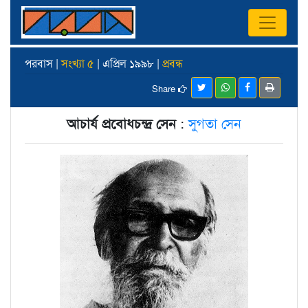
পরবাস |
সংখ্যা ৫
| এপ্রিল ১৯৯৮ |
প্রবন্ধ
Share
আচার্য প্রবোধচন্দ্র সেন
:
সুগতা সেন