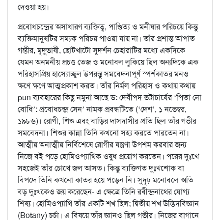
দেওয়া হয়।
প্রবোধচন্দ্রের অসাধারণ ব্যক্তিত্ব, পাণ্ডিত্য ও মনীষার পরিচয়ে কিন্তু
ব্যক্তিমানুষটির সম্যক পরিচয় পাওয়া যায় না। তাঁর প্রশান্ত আপাত
গম্ভীর, মৃদুভাষী, ছোটখাটো সুদর্শন চেহারাটির মধ্যে একদিকে
যেমন অনমনীয় প্রচণ্ড তেজ ও মনোবল লুকিয়ে ছিল অন্যদিকে এক
পরিহাসপ্রিয় হাস্যোচ্ছ্বল উপরন্তু সমবেদনাপূর্ণ স্পর্শকাতর মনও
ক্ষণে ক্ষণে আত্মপ্রকাশ করত। তাঁর নির্মল পরিহাস ও কথায় কথায়
pun ব্যবহারের কিছু নমুনা আছে ড: দেবীপদ ভট্টাচার্যের ‘পিতা নো
বোধি’: প্রবোধচন্দ্র সেন’ নামক প্রবন্ধটিতে (‘দেশ’, ১ নভেম্বর,
১৯৮৬)। রোগী, শিশু এবং বাড়ির দাসদাসীর প্রতি ছিল তাঁর গভীর
সমবেদনা। শিশুর কান্না তিনি কখনো সহ্য করতে পারতেন না।
আত্মীয় অনাত্মীয় নির্বিশেষে রোগীর যন্ত্রণা উপশম করবার জন্য
নিজে বই পড়ে হোমিওপ্যাথিক ওষুধ প্রয়োগ করতেন। পরের দুঃখে
সহজেই তাঁর চোখে জল আসত। কিন্তু ব্যক্তিগত দুঃখশোক বা
বিপদে তিনি কখনো কাতর হয়ে পড়েন নি। সুদৃঢ় মনোবলে অতি
বড় দুঃখকেও জয় করেছেন- এ ক্ষেত্রে তিনি রবীন্দ্রনাথের যোগ্য
শিষ্য। হোমিওপ্যাথি তাঁর একটি শখ ছিল; দ্বিতীয় শখ উদ্ভিদবিজ্ঞান
(Botany) চর্চা। এ বিষয়ে তাঁর জ্ঞানও ছিল গভীর। নিজের বাগানে