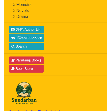
Memoirs
Novels
Drama
লেখক/Author List
চিঠিপত্র/Feedback
Search
Parabaas Books
Book Store