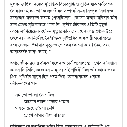
মূলধনও ছিল নিজের সুচিন্তিত বিচারবুদ্ধি ও যুক্তিসম্মত পর্যবেক্ষণ।
সে কারণেই হয়তো নিজের জীবন সম্পর্কে এমন নিস্পৃহ, নিরাসক্ত
মনোভাব অবলম্বন করতে পেরেছিলেন। কোনো অভাব অবিচার তাঁর
মনে ক্ষোভ সৃষ্টি করতে পারে নি। সুদীর্ঘ জীবনের প্রতিটি মুহূর্ত
কাজে লাগিয়েছেন- যেদিন মৃত্যুর ডাক এল, যেন কাজ থেকে উঠে
গেলেন। এক নির্মোহ, নৈর্ব্যক্তিক দৃষ্টিভঙ্গির অধিকারী প্রবোধচন্দ্র
বলে গেলেন- “আমার মৃত্যুতে শোকের কোনো কারণ নেই, বরং
আনন্দেরই কারণ আছে।”
অথচ, জীবনরসের রসিক ছিলেন আচার্য প্রবোধচন্দ্র। ভগবান বিশ্বাস
করেন নি তিনি, করেছেন মানুষে। এই পৃথিবী ছিল তাঁর কাছে পরম
প্রিয়, পৃথিবীর মানুষ ছিল পরম প্রিয়। ভালবাসতেন শুনতে
রবীন্দ্রনাথের গান-
এই তো ভালো লেগেছিল
আলোর নাচন পাতায় পাতায়
সামনে চেয়ে এই যা দেখি
চোখে আমার বীণা বাজায়’
রবীন্দ্রনাথের ভাবশিষ্য ঋষিপ্রতিম, জ্ঞানতাপস ও কর্মযোগী এই