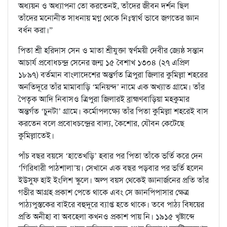
অধ্যয়ন ও অধ্যাপনা তো করতেনই, তাঁদের জীবন দর্শন ছিল
তাঁদের মনোনীত সাধনায় মগ্ন থেকে নিঃস্বার্থ ভাবে জগতের জ্ঞান
বর্ধন করা।”
পিতা শ্রী হরিদাস সেন ও মাতা শ্রীযুক্তা স্বর্ণময়ী দেবীর জ্যেষ্ঠ সন্তান
আচার্য প্রবোধচন্দ্র সেনের জন্ম ১৫ বৈশাখ ১৩০৪ (২৭ এপ্রিল
১৮৯৭) বর্তমান বাংলাদেশের অন্তর্গত ত্রিপুরা জিলার কুমিল্লা শহরের
অনতিদূরে তাঁর মামাবাড়ি ‘মনিয়ন্দ’ নামে এক অখ্যাত গ্রামে। তাঁর
পৈতৃক আদি নিবাসও ত্রিপুরা জিলারই ব্রাহ্মণবাড়িয়া মহকুমার
অন্তর্গত ‘চুনটা’ গ্রামে। কর্মোপলক্ষ্যে তাঁর পিতা কুমিল্লা শহরেই বাস
করতেন বলে প্রবোধচন্দ্রের বাল্য, কৈশোর, যৌবন কেটেছে
কুমিল্লাতেই।
পাঁচ বছর বয়সে ‘হাতেখড়ি’ হবার পর পিতা তাঁকে ভর্তি করে দেন
‘গিরিধারী পাঠশালা’য়। সেখানে এক বছর পড়বার পর ভর্তি হলেন
ইউসুফ হাই ইংলিশ স্কুলে। অল্প বয়স থেকেই জ্ঞানার্জনের প্রতি তাঁর
গভীর আগ্রহ প্রকাশ পেতে থাকে এবং সে জ্ঞানপিপাসার ক্ষেত্র
পাঠ্যপুস্তকের বাইরে বহুদূরে ব্যাপ্ত হতে থাকে। তবে পাঠ্য বিষয়ের
প্রতি অনীহা বা অবহেলা কখনও প্রকাশ পায় নি। ১৯১৫ খৃষ্টাব্দে