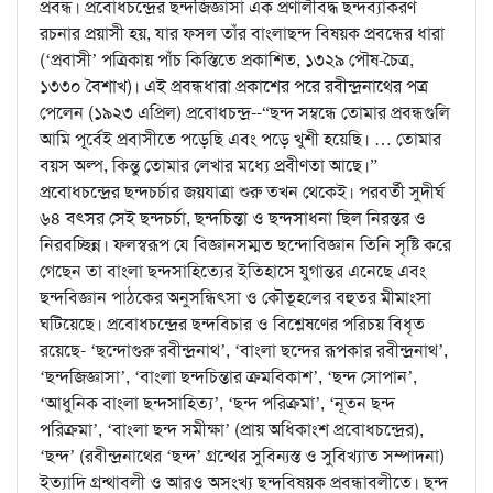
প্রবন্ধ। প্রবোধচন্দ্রের ছন্দজিজ্ঞাসা এক প্রণালীবদ্ধ ছন্দব্যাকরণ
রচনার প্রয়াসী হয়, যার ফসল তাঁর বাংলাছন্দ বিষয়ক প্রবন্ধের ধারা
(‘প্রবাসী’ পত্রিকায় পাঁচ কিস্তিতে প্রকাশিত, ১৩২৯ পৌষ-চৈত্র,
১৩৩০ বৈশাখ)। এই প্রবন্ধধারা প্রকাশের পরে রবীন্দ্রনাথের পত্র
পেলেন (১৯২৩ এপ্রিল) প্রবোধচন্দ্র--“ছন্দ সম্বন্ধে তোমার প্রবন্ধগুলি
আমি পূর্বেই প্রবাসীতে পড়েছি এবং পড়ে খুশী হয়েছি। … তোমার
বয়স অল্প, কিন্তু তোমার লেখার মধ্যে প্রবীণতা আছে।”
প্রবোধচন্দ্রের ছন্দচর্চার জয়যাত্রা শুরু তখন থেকেই। পরবর্তী সুদীর্ঘ
৬৪ বৎসর সেই ছন্দচর্চা, ছন্দচিন্তা ও ছন্দসাধনা ছিল নিরন্তর ও
নিরবচ্ছিন্ন। ফলস্বরূপ যে বিজ্ঞানসম্মত ছন্দোবিজ্ঞান তিনি সৃষ্টি করে
গেছেন তা বাংলা ছন্দসাহিত্যের ইতিহাসে যুগান্তর এনেছে এবং
ছন্দবিজ্ঞান পাঠকের অনুসন্ধিৎসা ও কৌতূহলের বহুতর মীমাংসা
ঘটিয়েছে। প্রবোধচন্দ্রের ছন্দবিচার ও বিশ্লেষণের পরিচয় বিধৃত
রয়েছে- ‘ছন্দোগুরু রবীন্দ্রনাথ’, ‘বাংলা ছন্দের রূপকার রবীন্দ্রনাথ’,
‘ছন্দজিজ্ঞাসা’, ‘বাংলা ছন্দচিন্তার ক্রমবিকাশ’, ‘ছন্দ সোপান’,
‘আধুনিক বাংলা ছন্দসাহিত্য’, ‘ছন্দ পরিক্রমা’, ‘নূতন ছন্দ
পরিক্রমা’, ‘বাংলা ছন্দ সমীক্ষা’ (প্রায় অধিকাংশ প্রবোধচন্দ্রের),
‘ছন্দ’ (রবীন্দ্রনাথের ‘ছন্দ’ গ্রন্থের সুবিন্যস্ত ও সুবিখ্যাত সম্পাদনা)
ইত্যাদি গ্রন্থাবলী ও আরও অসংখ্য ছন্দবিষয়ক প্রবন্ধাবলীতে। ছন্দ