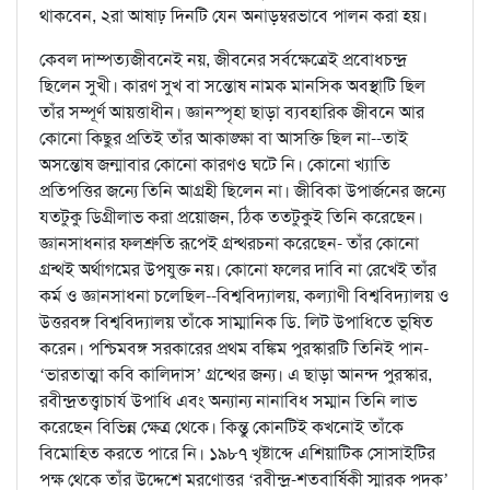
থাকবেন, ২রা আষাঢ় দিনটি যেন অনাড়ম্বরভাবে পালন করা হয়।
কেবল দাম্পত্যজীবনেই নয়, জীবনের সর্বক্ষেত্রেই প্রবোধচন্দ্র
ছিলেন সুখী। কারণ সুখ বা সন্তোষ নামক মানসিক অবস্থাটি ছিল
তাঁর সম্পূর্ণ আয়ত্তাধীন। জ্ঞানস্পৃহা ছাড়া ব্যবহারিক জীবনে আর
কোনো কিছুর প্রতিই তাঁর আকাঙ্ক্ষা বা আসক্তি ছিল না--তাই
অসন্তোষ জন্মাবার কোনো কারণও ঘটে নি। কোনো খ্যাতি
প্রতিপত্তির জন্যে তিনি আগ্রহী ছিলেন না। জীবিকা উপার্জনের জন্যে
যতটুকু ডিগ্রীলাভ করা প্রয়োজন, ঠিক ততটুকুই তিনি করেছেন।
জ্ঞানসাধনার ফলশ্রুতি রূপেই গ্রন্থরচনা করেছেন- তাঁর কোনো
গ্রন্থই অর্থাগমের উপযুক্ত নয়। কোনো ফলের দাবি না রেখেই তাঁর
কর্ম ও জ্ঞানসাধনা চলেছিল--বিশ্ববিদ্যালয়, কল্যাণী বিশ্ববিদ্যালয় ও
উত্তরবঙ্গ বিশ্ববিদ্যালয় তাঁকে সাম্মানিক ডি. লিট উপাধিতে ভূষিত
করেন। পশ্চিমবঙ্গ সরকারের প্রথম বঙ্কিম পুরস্কারটি তিনিই পান-
‘ভারতাত্মা কবি কালিদাস’ গ্রন্থের জন্য। এ ছাড়া আনন্দ পুরস্কার,
রবীন্দ্রতত্ত্বাচার্য উপাধি এবং অন্যান্য নানাবিধ সম্মান তিনি লাভ
করেছেন বিভিন্ন ক্ষেত্র থেকে। কিন্তু কোনটিই কখনোই তাঁকে
বিমোহিত করতে পারে নি। ১৯৮৭ খৃষ্টাব্দে এশিয়াটিক সোসাইটির
পক্ষ থেকে তাঁর উদ্দেশে মরণোত্তর ‘রবীন্দ্র-শতবার্ষিকী স্মারক পদক’