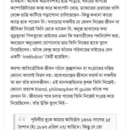
ইতিহাস। আর্থিক অভাববশতঃ ছাত্র পড়িয়ে, খবরের কাগজে
কম্পোজিটারের কাজ করে আধপেটা খেয়ে, ডাক্তারের চেম্বারের খালি
বেঞ্চে রাত্রি কাটিয়ে পড়াশোনা চালিয়েছেন--কিন্তু কখনো কারো
কাছে হাত পাতেন নি। সবচেয়ে লক্ষণীয় যে কেবল নিজের জীবন বা
জীবিকা নিয়েই তিনি মেতে থাকেন নি, অনুজ ভ্রাতাদের তথা
খুড়তুতো পিসতুতো ভাইদের এমন কি সহপাঠীদের পথনির্দেশ করা,
অধ্যয়নে অনুপ্রেরণা যোগানোর ভার তিনি নিজের হাতে তুলে
নিয়েছিলেন। তাঁকে কেন্দ্র করে তাঁদের পরিবারের বাইরেও যেন
একটি ‘institution’ তৈরী হয়েছিল।
অবশ্য আধিভৌতিক জীবন গঠনে কৃচ্ছ্রসাধন বা সংগ্রামের নজির
কোনো কালেই বিরল নয়। প্রবোধচন্দ্রের জীবনে যথার্থ যা লক্ষণীয়
তা হল তাঁর মানসজীবন। এই মানসজমিনের কৃষক তিনি নিজেই।
কোনো প্রত্যক্ষ friend, philosopher বা guide তাঁকে পথ
দেখান নি। জীবনের পথে চলার পাথেয় তিনি নিজেই সংগ্রহ করে
নিয়েছিলেন। তাঁর উক্তি তুলে দিই--
পৃথিবীর বুকে আমার আবির্ভাব ১৩০৪ সালের ১৫
বৈশাখ (ইং ১৮৯৭ এপ্রিল ২৭) তারিখে। কিন্তু সে তো