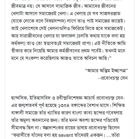
জীবমাত্র নয়। সে আসলে সামাজিক জীব। আমাদের জীবনের
খেলাটা আসলে সমাজেরই খেলা। এ খেলায় যে সব সাজসরঞ্জাম
(যাকে লোকে বলে বিষয়সম্পদ) লাগে তাও পাই সমাজের কাছেই।
তাই খেলাশেষে সেই খেলনাগুলিও ফিরিয়ে দিতে হবে সমাজকেই।
আর সারাজীবনের খেলার যা ফলাফল (চলতি কথায় যাকে বলা হয়
কর্মফল) তাও তো স্বভাবতঃই সমাজেরই প্রাপ্য। এই নীতিকে আমি
স্বীকার করে নিয়েছি আমার কর্মজীবনের প্রথম পর্বেই। তখনই মনে
মনে যে সংকল্প করেছিলাম আজও তাতে অবিচল আছি।”
“আমার অন্তিম ইচ্ছাপত্র”
--প্রবোধচন্দ্র সেন
ছান্দসিক, ইতিহাসবিদ ও রবীন্দ্রবিশেষজ্ঞ আচার্য প্রবোধচন্দ্র সেন-
এর জন্মশতবর্ষ পূর্ণ হয়েছে ১৩০৪ বঙ্গাব্দের বৈশাখ মাসে। শিক্ষিত
বাঙ্গালী সমাজে তাঁর খ্যাতির কারণ বাংলা কাব্য ছন্দের গবেষণায়
তাঁর অমূল্য অবদানের জন্য। তাঁর মনন অবশ্য ছন্দের গণ্ডিতেই
সীমাবদ্ধ ছিল না। অন্নদাশংকর রায়ের ভাষায় প্রবোধচন্দ্র ছিলেন
“ফরাসীতে যাঁদের বলা হয় savant তাঁদেরই একজন। …তাঁরা