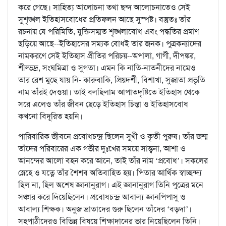
করে গেছে। সাহিত্য আলোচনা তথা ছন্দ আলোচনাতেও সেই
সুশৃঙ্খল ইতিহাসবোধের প্রতিফলন আছে সুস্পষ্ট। বস্তুতঃ তাঁর
রচনায় যে পরিমিতি, যুক্তিসম্মত শৃঙ্খলাবোধ এবং পদ্ধতির প্রমাণ
ছড়িয়ে আছে--ইতিহাসের সম্যক বোধই তার জনক। পুত্রকন্যাদের
নামকরণে সেই ইতিহাস প্রীতির পরিচয়--অপালা, গার্গী, দীপঙ্কর,
শীল্ভদ্র, সংঘমিত্রা ও সুগতা। এমন কি নাতি-নাতনীদের নামেও
তার রেশ মুছে যায় নি- কারুবাকি, প্রিয়দর্শী, বিশাখা, সুজাতা প্রভৃতি
নাম তাঁরই দেওয়া। তাই বলছিলাম আপাতদৃষ্টিতে ইতিহাস থেকে
সরে এলেও তাঁর জীবন ছেড়ে ইতিহাস চিন্তা ও ইতিহাসবোধ
কখনো বিদূরিত হয়নি।
পারিবারিক জীবনে প্রবোধচন্দ্র ছিলেন সুখী ও কৃতী পুরুষ। তাঁর জন্ম
তাঁদের পরিবারের এক গভীর দুঃখের সময়ে সান্ত্বনা, আশা ও
আনন্দের আলো বহন করে আনে, তাই তাঁর নাম ‘প্রবোধ’। সকলের
স্নেহে ও যত্নে তাঁর শৈশব অতিবাহিত হয়। পিতার আর্থিক স্বাচ্ছন্দ্য
ছিল না, ছিল অশেষ জ্ঞানানুরাগ। এই জ্ঞানানুরাগ তিনি পুত্রের মনে
সঞ্চার করে দিয়েছিলেন। প্রবোধচন্দ্র আবাল্য জ্ঞানপিপাসু ও
আবাল্য শিক্ষক। অনুজ ভ্রাতাদের গুরু ছিলেন তাঁদের ‘বড়দা’।
সহপাঠীদেরও বিভিন্ন বিষয়ে শিক্ষাদানের ভার নিয়েছিলেন তিনি।