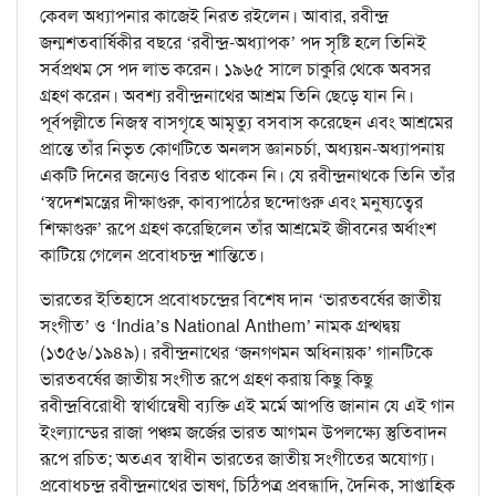
কেবল অধ্যাপনার কাজেই নিরত রইলেন। আবার, রবীন্দ্র
জন্মশতবার্ষিকীর বছরে ‘রবীন্দ্র-অধ্যাপক’ পদ সৃষ্টি হলে তিনিই
সর্বপ্রথম সে পদ লাভ করেন। ১৯৬৫ সালে চাকুরি থেকে অবসর
গ্রহণ করেন। অবশ্য রবীন্দ্রনাথের আশ্রম তিনি ছেড়ে যান নি।
পূর্বপল্লীতে নিজস্ব বাসগৃহে আমৃত্যু বসবাস করেছেন এবং আশ্রমের
প্রান্তে তাঁর নিভৃত কোণটিতে অনলস জ্ঞানচর্চা, অধ্যয়ন-অধ্যাপনায়
একটি দিনের জন্যেও বিরত থাকেন নি। যে রবীন্দ্রনাথকে তিনি তাঁর
‘স্বদেশমন্ত্রের দীক্ষাগুরু, কাব্যপাঠের ছন্দোগুরু এবং মনুষ্যত্বের
শিক্ষাগুরু’ রূপে গ্রহণ করেছিলেন তাঁর আশ্রমেই জীবনের অর্ধাংশ
কাটিয়ে গেলেন প্রবোধচন্দ্র শান্তিতে।
ভারতের ইতিহাসে প্রবোধচন্দ্রের বিশেষ দান ‘ভারতবর্ষের জাতীয়
সংগীত’ ও ‘India’s National Anthem’ নামক গ্রন্থদ্বয়
(১৩৫৬/১৯৪৯)। রবীন্দ্রনাথের ‘জনগণমন অধিনায়ক’ গানটিকে
ভারতবর্ষের জাতীয় সংগীত রূপে গ্রহণ করায় কিছু কিছু
রবীন্দ্রবিরোধী স্বার্থান্বেষী ব্যক্তি এই মর্মে আপত্তি জানান যে এই গান
ইংল্যান্ডের রাজা পঞ্চম জর্জের ভারত আগমন উপলক্ষ্যে স্তুতিবাদন
রূপে রচিত; অতএব স্বাধীন ভারতের জাতীয় সংগীতের অযোগ্য।
প্রবোধচন্দ্র রবীন্দ্রনাথের ভাষণ, চিঠিপত্র প্রবন্ধাদি, দৈনিক, সাপ্তাহিক