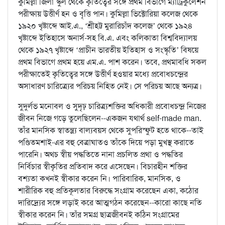
কুমিল্লা জিলা স্কুল থেকে কৃতিত্বের সঙ্গে প্রথম বিভাগে ম্যাট্রিকুলেশন
পরীক্ষায় উত্তীর্ণ হন ও বৃত্তি পান। কুমিল্লা ভিক্টোরিয়া কলেজ থেকে
১৯২০ খৃষ্টাব্দে আই.এ., ‘শ্রীহট্ট মুরারিচাঁদ কলেজ’ থেকে ১৯২৪
খৃষ্টাব্দে ইতিহাসে অনার্স-সহ বি.এ. এবং কলিকাতা বিশ্ববিদ্যালয়
থেকে ১৯২৭ খৃষ্টাব্দে ‘প্রাচীন ভারতীয় ইতিহাস ও সংস্কৃতি’ বিষয়ে
প্রথম বিভাগে প্রথম হয়ে এম.এ. পাশ করেন। তবে, প্রথমাবধি সকল
পরীক্ষাতেই কৃতিত্বের সঙ্গে উত্তীর্ণ হওয়ার মধ্যে প্রবোধচন্দ্রের
অসাধারণ চারিত্র্যের পরিচয় নিহিত নেই। সে পরিচয় আছে অন্যত্র।
সুদুর্লভ মনোবল ও সুদৃঢ় চারিত্র্যশক্তির অধিকারী প্রবোধচন্দ্র নিজের
জীবন নিজে গড়ে তুলেছিলেন--একজন যথার্থ self-made man.
তাঁর মানসিক স্বাতন্ত্র্য বাল্যবয়স থেকে সুপরিস্ফুট হতে থাকে--তাই
পণ্ডিতমশাই-এর বহু বেত্রাঘাতও তাঁকে দিয়ে পড়া মুখস্থ করাতে
পারেনি। অথচ স্বীয় পদ্ধতিতে নানা প্রচলিত প্রথা ও পদ্ধতির
নির্বিচার স্বীকৃতির প্রতিবাদ করে এসেছেন। বিচারহীন শক্তির
বশ্যতা কখনই স্বীকার করেন নি। পারিবারিক, মানসিক, ও
শারীরিক বহু প্রতিকূলতার বিরুদ্ধে সংগ্রাম করেছেন একা, কঠোর
দারিদ্র্যের সঙ্গে লড়াই করে আত্মগঠন করেছেন--কারো কাছে নতি
স্বীকার করেন নি। তাঁর সমগ্র ছাত্রজীবনই কঠিন সংগ্রামের