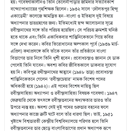
হয়। গবেষণাকালীনও তিনি তেলেনীপাড়ার জমিদার সত্যবিকাশ
বন্দ্যোপাধ্যায়ের গৃহশিক্ষক ছিলেন। ১৯৩২ সালে ‘দৌলতপুর হিন্দু
একাডেমী’ কলেজে আমন্ত্রিত হন--বাংলা ও ইতিহাস দুই বিষয়ে
অধ্যাপনার ভারগ্রহণের জন্য। ইতিমধ্যেই ছন্দ আলোচনার সূত্রে
রবীন্দ্রনাথের সঙ্গে তাঁর পরিচয় হয়েছিল। সে পরিচয় ক্রমশই ঘনিষ্ঠ
হতে থাকে এবং তিনি একাধিকবার শান্তিনিকেতনে গিয়ে কবির
সঙ্গে দেখা করেন। কবির তিরোধানের অল্পকাল পূর্বে (১৯৩৯ মার্চ-
এপ্রিল) কথাপ্রসঙ্গে কবি তাঁকে বলেন তাঁর প্রতিষ্ঠানে বাংলা
বিভাগের ভার নিলে তিনি খুশী হবেন। প্রবোধচন্দ্রও জানান যে ডাক
পেলেই তিনি যাবেন। অবশ্য কবির জীবিতকালে ডাকবার সুযোগ
হয় নি। কবিপুত্র রথীন্দ্রনাথের আহ্বানে (১৯৪৮ ভাদ্র) প্রবোধচন্দ্র
শান্তিনিকেতনে গেলেন ‘রবীন্দ্রচেয়ার’ নামক বিশেষ পদের
অধিকারী হয়ে (১৯৪২)। এই পদের বিশেষ দায়িত্ব ছিল
রবীন্দ্রসাহিত্য অধ্যাপনা ও রবীন্দ্রসাহিত্য বিষয়ক গবেষণা। ১৯৪৭
ফেব্রুয়ারি থেকে তৎসঙ্গে রবীন্দ্রভবনের অধ্যক্ষতার ভারও তাঁর
উপরে ন্যস্ত হয়। অবশ্য সেই দুই পদের গুরুভার বহনের ফলে
অধ্যাপনার কাজে ত্রুটি ঘটে বলে তাঁর ধারণা ছিল। তাই, ১৯৫১
খৃষ্টাব্দে বিশ্বভারতী কেন্দ্রীয় বিশ্ববিদ্যালয়ে পরিণত হলে তিনি
রবীন্দ্রভবনের ভার ছেড়ে বাংলাবিভাগের প্রধান অধ্যাপক রূপে