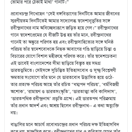
তোমার পরে ঠেকাই মাথা’ গানটি।”
প্রবোধচন্দ্র লিখেছেন “সেই বঙ্গবিভাগের দিনটিতে আমার জীবনের
স্মরণীয়তম দিনটিতেই আমার সদ্যোলব্ধ স্বদেশানুভূতির সঙ্গে
রবীন্দ্রনাথের নাম অবিচ্ছেদ্যরূপে জড়িত হয়ে গেল।” রবীন্দ্রনাথের
গানে স্বদেশপ্রেমের যে বীজটি উপ্ত হয় তাঁর মনে, রবীন্দ্রনাথের
গানেই তা অঙ্কুরে পরিণত হয় এবং রবীন্দ্রসাহিত্যের সঙ্গে ঘনিষ্ঠ
পরিচয় তাঁর স্বদেশবোধকে নিছক আবাগের গণ্ডি ছাড়িয়ে চিন্তা ও
বিচারের যোগে বিশাল মহীরুহে পরিণত করে। তাঁর স্বদেশচেতনা
এই ভাবেই বাংলাদেশের সীমা ছাড়িয়ে বিস্তৃত হয় সমগ্র
ভারতভূমিতে। সেইসঙ্গে সুচিন্তিত ইতিহাসবোধ ও সূক্ষ্ম বিশ্লেষণী
ক্ষমতার সংযোগে তাঁর মনে যে ভারতবোধ উদ্ভাসিত হয়ে ওঠে-
তার প্রত্যক্ষ পরিচয় আছে তাঁর রচিত “ধম্মপদ পরিচয়’, ‘ধর্মবিজয়ী
অশোক’, ‘রামায়ণ ও ভারতসংস্কৃতি’, ‘ভারতাত্মা কবি কালিদাস’,
‘ভারতপথিক রবীন্দ্রনাথ’ প্রভৃতি গ্রন্থে। এই ভারতপথ পরিক্রমায়
তাঁর প্রধান আদর্শ এবং আশ্রয় ছিলেন রবীন্দ্রনাথ-- এ কথা অত্যুক্তি
নয়।
বাঙালির মনে আচার্য প্রবোধচন্দ্রের প্রধান পরিচয় দক্ষ ইতিহাসবিদ
রূপে নয়, ছান্দসিক রূপে। রবীন্দ্রনাথের গান ও কবিতায় যেমন তাঁর