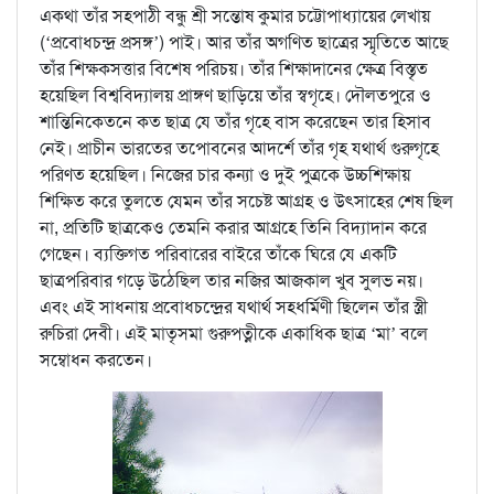
একথা তাঁর সহপাঠী বন্ধু শ্রী সন্তোষ কুমার চট্টোপাধ্যায়ের লেখায়
(‘প্রবোধচন্দ্র প্রসঙ্গ’) পাই। আর তাঁর অগণিত ছাত্রের স্মৃতিতে আছে
তাঁর শিক্ষকসত্তার বিশেষ পরিচয়। তাঁর শিক্ষাদানের ক্ষেত্র বিস্তৃত
হয়েছিল বিশ্ববিদ্যালয় প্রাঙ্গণ ছাড়িয়ে তাঁর স্বগৃহে। দৌলতপুরে ও
শান্তিনিকেতনে কত ছাত্র যে তাঁর গৃহে বাস করেছেন তার হিসাব
নেই। প্রাচীন ভারতের তপোবনের আদর্শে তাঁর গৃহ যথার্থ গুরুগৃহে
পরিণত হয়েছিল। নিজের চার কন্যা ও দুই পুত্রকে উচ্চশিক্ষায়
শিক্ষিত করে তুলতে যেমন তাঁর সচেষ্ট আগ্রহ ও উৎসাহের শেষ ছিল
না, প্রতিটি ছাত্রকেও তেমনি করার আগ্রহে তিনি বিদ্যাদান করে
গেছেন। ব্যক্তিগত পরিবারের বাইরে তাঁকে ঘিরে যে একটি
ছাত্রপরিবার গড়ে উঠেছিল তার নজির আজকাল খুব সুলভ নয়।
এবং এই সাধনায় প্রবোধচন্দ্রের যথার্থ সহধর্মিণী ছিলেন তাঁর স্ত্রী
রুচিরা দেবী। এই মাতৃসমা গুরুপত্নীকে একাধিক ছাত্র ‘মা’ বলে
সম্বোধন করতেন।