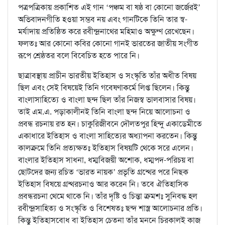
পত্রপত্রিকায় প্রকাশিত এই গান ‘পঞ্চম বা ষষ্ঠ বা কোনো জর্জেরই’
অভিবাদনগীতি হওয়া সম্ভব নয় এবং গানটিকে তিনি তার স্ব-
মর্যাদায় প্রতিষ্ঠিত করে রবীন্দ্রনাথের মহিমাও অক্ষুণ্ণ রেখেছেন।
ফলতঃ আর কোনো কবির কোনো গানই ভারতের জাতীয় সংগীত
রূপে শ্রেষ্ঠতর বলে বিবেচিত হতে পারে নি।
ছাত্রাবস্থায় প্রাচীন ভারতীয় ইতিহাস ও সংস্কৃতি তাঁর অধীত বিষয়
ছিল এবং সেই বিষয়েই তিনি গবেষণাকর্মে লিপ্ত ছিলেন। কিন্তু
বাংলাসাহিত্যে ও বাংলা ছন্দ ছিল তাঁর নিজস্ব ভালবাসার বিষয়।
তাই এম.এ. পড়াকালীনই তিনি বাংলা ছন্দ নিয়ে আলোচনা ও
প্রবন্ধ রচনায় রত হন। চাকুরিজীবনে দৌলতপুর হিন্দু একাডেমীতে
একাধারে ইতিহাস ও বাংলা সাহিত্যের অধ্যাপনা করতেন। কিন্তু
কালক্রমে তিনি প্রত্যক্ষতঃ ইতিহাস বিষয়টি থেকে সরে এলেন।
বাংলার ইতিহাস সাধনা, ধম্মবিজয়ী অশোক, ধম্মপদ-পরিচয় বা
ছোটদের জন্য রচিত ‘ভারত নায়ক’ প্রভৃতি গ্রন্থের পরে নিছক
ইতিহাস বিষয়ে গ্রন্থরচনাও আর করেন নি। তবে ঐতিহাসিক
প্রবন্ধরচনা থেমে থাকে নি। তাঁর দৃষ্টি ও চিন্তা ক্রমশঃ সুনিবদ্ধ হল
রবীন্দ্রসাহিত্য ও সংস্কৃতি ও বিশেষতঃ ছন্দ শাস্ত্র আলোচনার প্রতি।
কিন্তু ইতিহাসবোধ বা ইতিহাস চেতনা তাঁর মননে চিরকালই কাজ