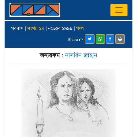
পরবাস |
সংখ্যা ১৪
| নভেম্বর ১৯৯৯ |
গল্প
Share
অন্যরকম
:
নাসরিন জাহান