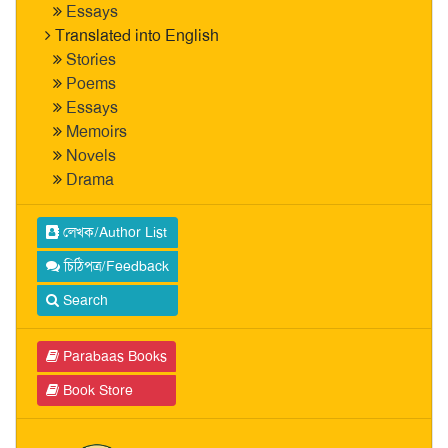
Essays
Translated into English
Stories
Poems
Essays
Memoirs
Novels
Drama
লেখক/Author List
চিঠিপত্র/Feedback
Search
Parabaas Books
Book Store