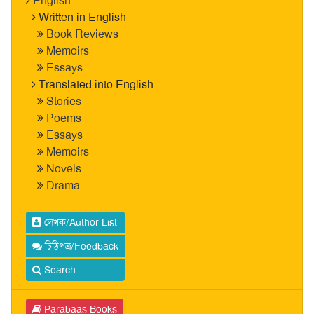
English
Written in English
Book Reviews
Memoirs
Essays
Translated into English
Stories
Poems
Essays
Memoirs
Novels
Drama
লেখক/Author List
চিঠিপত্র/Feedback
Search
Parabaas Books