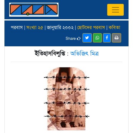
পরবাস |
সংখ্যা ২৫
| জানুয়ারি ২০০২ |
ছোটদের পরবাস
|
কবিতা
Share
ইতিহাসবিলুপ্তি
:
অভিজিৎ মিত্র