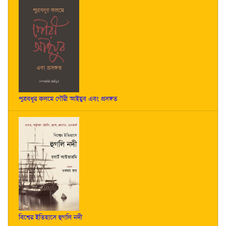
পুত্রবধূর কলমে গৌরী আইয়ুব এবং প্রসঙ্গত
বিশ্বের ইতিহাসে হুগলি নদী