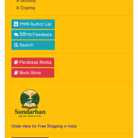
Novels
Drama
লেখক/Author List
চিঠিপত্র/Feedback
Search
Parabaas Books
Book Store
Order Here for Free Shipping in India