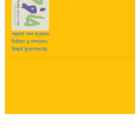
পরবাস গল্প সংকলন-
নির্বাচন ও সম্পাদনা:
সিদ্ধার্থ মুখোপাধ্যায়)