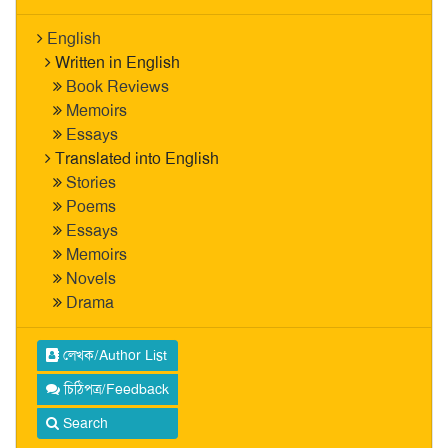
English
Written in English
Book Reviews
Memoirs
Essays
Translated into English
Stories
Poems
Essays
Memoirs
Novels
Drama
লেখক/Author List
চিঠিপত্র/Feedback
Search