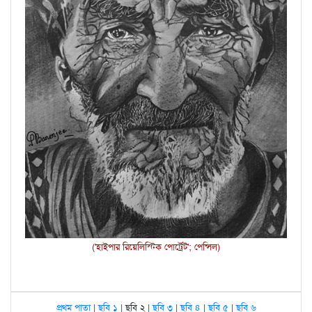
('হাইপার রিয়েলিস্টিক পোর্ট্রেট'; পেন্সিল)
প্রথম পাতা
|
ছবি ১
| ছবি ২ |
ছবি ৩
|
ছবি ৪
|
ছবি ৫
|
ছবি ৬