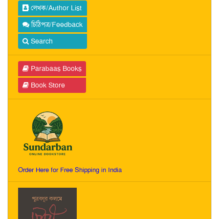
লেখক/Author List
চিঠিপত্র/Feedback
Search
Parabaas Books
Book Store
Order Here for Free Shipping in India