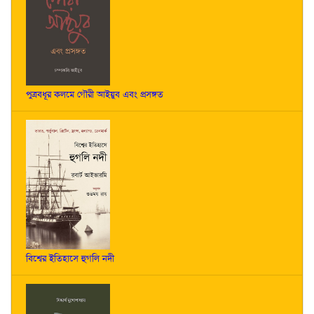
পুত্রবধূর কলমে গৌরী আইয়ুব এবং প্রসঙ্গত
বিশ্বের ইতিহাসে হুগলি নদী