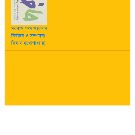
পরবাস গল্প সংকলন-
নির্বাচন ও সম্পাদনা:
সিদ্ধার্থ মুখোপাধ্যায়)