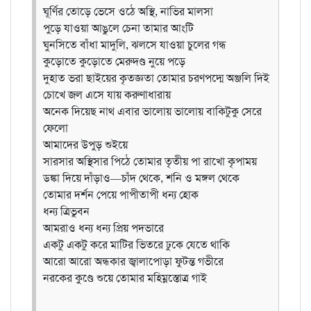
ঘূর্ণির তোড়ে ভেসে ওঠে অস্থি, নাভির মালসা
পুড়ে যাওয়া আঙুলে চেনা তামার আংটি
ঘুনসিতে বাঁধা মাদুলি, ঝলসে যাওয়া চুলের গন্ধ
কুড়োতে কুড়োতে মেরুদণ্ড নুয়ে পড়ে
দুহাত ভরা ছাইয়ের কৃতজ্ঞতা তোমার চরণপদ্মে অঞ্জলি দিই
চোখে জল এসে যায় করুণাধারায়
অনেক দিয়েছ নাথ এবার ভালোয় ভালোয় বাকিটুকু সেরে
ফেলো
আমাদের উপুড় শুইয়ে
সারসার অস্থিসার পিঠে তোমার তৃতীয় পা রাখো কৃপাময়
ডঙ্কা দিয়ে দাঁড়াও—চাঁদ থেকে, শনি ও মঙ্গল থেকে
তোমার দর্শন পেয়ে পাপীতাপী ধন্য হোক
ধন্য ত্রিভুবন
আমরাও ধন্য ধন্য প্রিয় পদভারে
একটু একটু করে মাটির ভিতরে ঢুকে যেতে থাকি
আরো আরো অন্ধকার জ্বালাপোড়া ফুটন্ত গভীরে
নরকের কুণ্ডে শুয়ে তোমার মহিম্নস্তোত্র গাই