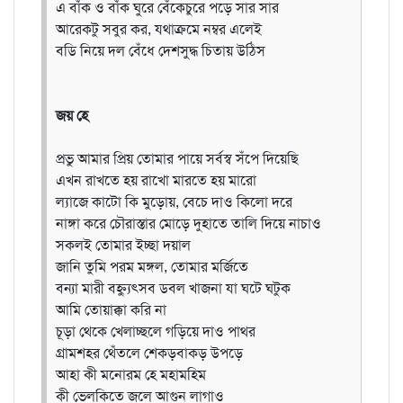
এ বাঁক ও বাঁক ঘুরে বেঁকেচুরে পড়ে সার সার
আরেকটু সবুর কর, যথাক্রমে নম্বর এলেই
বডি নিয়ে দল বেঁধে দেশসুদ্ধ চিতায় উঠিস
জয় হে
প্রভু আমার প্রিয় তোমার পায়ে সর্বস্ব সঁপে দিয়েছি
এখন রাখতে হয় রাখো মারতে হয় মারো
ল্যাজে কাটো কি মুড়োয়, বেচে দাও কিলো দরে
নাঙ্গা করে চৌরাস্তার মোড়ে দুহাতে তালি দিয়ে নাচাও
সকলই তোমার ইচ্ছা দয়াল
জানি তুমি পরম মঙ্গল, তোমার মর্জিতে
বন্যা মারী বহ্ন্যুৎসব ডবল খাজনা যা ঘটে ঘটুক
আমি তোয়াক্কা করি না
চূড়া থেকে খেলাচ্ছলে গড়িয়ে দাও পাথর
গ্রামশহর থেঁতলে শেকড়বাকড় উপড়ে
আহা কী মনোরম হে মহামহিম
কী ভেলকিতে জলে আগুন লাগাও