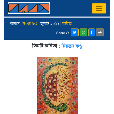
পরবাস |
সংখ্যা ৮৩
| জুলাই ২০২১ |
কবিতা
Share
তিনটি কবিতা
:
চিরন্তন কুণ্ডু