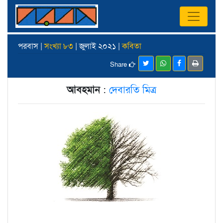
পরবাস |
সংখ্যা ৮৩
| জুলাই ২০২১ |
কবিতা
Share
আবহমান
:
দেবারতি মিত্র