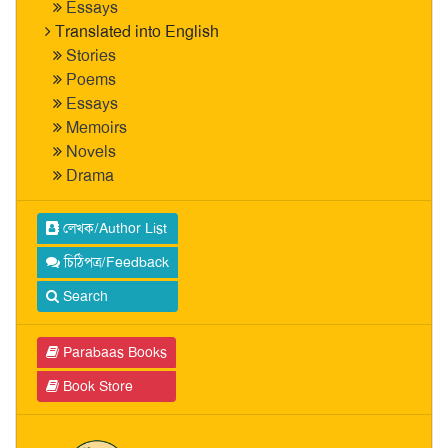
Essays
Translated into English
Stories
Poems
Essays
Memoirs
Novels
Drama
লেখক/Author List
চিঠিপত্র/Feedback
Search
Parabaas Books
Book Store