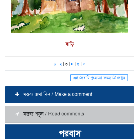
বাড়ি
১
|
২
| ৩ |
৪
|
৫
|
৬
এই লেখাটি পুরোনো ফরম্যাটে দেখুন
মন্তব্য জমা দিন / Make a comment
মন্তব্য পড়ুন / Read comments
পরবাস