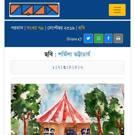
পরবাস |
সংখ্যা ৭৬
| সেপ্টেম্বর ২০১৯ |
ছবি
Share
ছবি
:
শর্মিলা ভট্টাচার্য
১
|
২
| ৩ |
৪
|
৫
|
৬