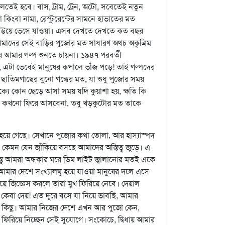
েই হবে। বাস, ট্রাম, ট্রেন, অটো, সবেতেই নতুন
ংবা নামা, রেস্টুরেন্টের সামনে হাভাতের মত
 ঢেউয়ে ভেসে যাওয়া। এসব দেখতে দেখতে কত বছর
। আমাদের সেই বাড়ির পুজোর মত সাধারণ অথচ অকৃত্রিম
হর আমার গল্প শুনতে চায়না। ১৯৪৭ পরবর্তী
ে, এটা ভেবেই মানুষের কপালে ভাঁজ পড়ে! তাই গল্পদের
ছাতিমগাছের বুনো গন্ধের মত, যা শুধু পুজোর সময়
্যে কোন ছেড়ে আসা সময় যদি কুয়াশা হয়, ক্ষতি কি
র কখনো ফিরে আসবেনা, তবু খড়কুটোর মত তাকে
বনে আসেন তাঁরা। কোনো জাঁকজমক ছাড়াই আমাদের বাড়ির বনেদী পুজো কত আকর্ষণীয় ছিল সেই সময়। আমাদের পূর্বপুরুষদের বৈদিক নিয়মমতে করা সেই পুজোর রেওয়াজে সব কিছু হত কাঁটায় কাঁটায় নিয়ম মেনে। ভোর হতে না হতেই ফ্যালা জেঠু ঢাক বাজিয়ে জাগরণ করতেন। মায়েরা, কাকিমারা, বৌদিরা ভোরে উঠে ফুল তুলতেন ডালা ভর্তি করে। সূর্য ওঠার আগে পুজোর জল তুলে আনা হত নবগঙ্গা থেকে। সেই ভোর, সেই কাঁসা পেতলের টুংটাং শব্দ, সেই বাড়ির বড়দের শ্বেতশুভ্র ধুতির ভাঁজ, মায়েদের গরদের শাড়ির লাল পাড়, বাড়িময় শতশত লোকের পায়চারী, কেটে রাখা কলাপাতা, পুকুর সমান কড়াইতে নারকেল নাড়ুর কড়া পাকের গন্ধ, সব মিলিয়ে কেমন একটা পুজোর মঙ্গলবার্তা। .... তারপর, তারপর... আমাদের পথ ফুরোতো না এইসব আনুষঙ্গিক ভেবে ভেবে। কখন নামব বাড়ির দরজায়! রাস্তা থেকে দেখা যেত আমাদের বাড়ি। যার কোনো গেট নেই, নামের ফলক নেই। ধলোহরার মোড় থেকে মার্জিন টানলে নারকেল, সুপরি, আম গাছের সারি দেওয়া বিশাল এলাকার বেড়া বাঁধা সীমানা টানা শেষ প্রান্তটিই আমাদের ঠাকুরবাড়ি। এটা একটা স্টপেজ। জানিনা এখন তা কিসে পরিণত হয়েছে! আমাদের বাহন উঠোন স্পর্শ করতেই আশপাশের কাকিমা, জ্যাঠিমা, ছোটবড় নানান মাপের বন্ধুরা ঘিরে ফেলত আমাদের। আমরা নেমেই মণ্ডপ ঘরে উঠে যেতাম ঠাকুর দেখতে। দেবীপ্রতিমার সামনে সেই প্রাচীন ভীড়। এখানে ওখানে জমা মাটি, রং, কল্কে বানানোর কাগজ, শোলার পেপার। বাঁদিকে কুলদেবতার জন্য বানানো হচ্ছে আসন। ভেতর বাড়িতে তখন মহিলা মহলের কাজের তাড়া। পুজোর দিন কটাতে মাকে রাত্রিবেলা শুধু দেখতে পেতাম। বাকি সময় তো কেটে যেত জামাকাপড় কার কটা, কখন কোন জামা পরবো তার হিসেব করে। কত ছোট ছোট ইচ্ছে ছিল তখন। পুজোর চারদিন গ্রামের লোকের জন্য দুবেলা খাবারের ব্যবস্থা হিসেবে নির্ধারিত রান্নাঘর, রান্নার দায়িত্বের জন্য খুঁজে নেওয়া হতো স্পেশাল কাকিমা বা জেঠুদের। ভোগ রান্না করবেন আমাদের মা, জেঠিমা বা পারিবারিক বর্গেই সীমাবদ্ধ মানুষেরা। সকাল হতে না হতেই ভ্যানে করে আসত ইলিশ মাছেরা। মাছ কাটার জন্য সাত আট জন, ধুয়ে দেবার জন্য আলাদা লোক রাখার ব্যবস্থা ছিল। নয় থেকে দশ রকমের খাবার রান্না হত দুবেলা মানুষের খাবারের জন্য। লাইন দিয়ে বসে সকাল থেকেই সবজি কাটতে বসতেন গ্রামের মহিলারা। আমাদের বাড়ির পুজোতে গ্রামের সব মানুষেরা এসেছে, খেয়েছে, থেকেছে। বাবার সঙ্গে সবাই তাদের জাত ধর্মের মোড়ক ছাড়াই কাঁধে কাঁধ রেখে কাজ করে গেছে। পুজোর সময় আমাদের ভেতর বাড়িতে একই সঙ্গে চা পর্বের জন্য সকাল থেকে রাত ন’টা পর্যন্ত পালাক্রমে কেউ অন ডিউটি থাকত। ওই চারদিন কেউ এসে খালি হাতে, খালি মুখে ফিরে যেতনা। চিড়ের ও মুড়ির মোয়া, নারকেল নাড়ু, তিলের ও চিনির নাড়ু, মুড়কি, সন্দেশ, প্যাঁড়া, জিলিপি, চমচম আরো মনে করতে না পারা অনেক মিষ্টি থেকেছে সব মানুষের জন্য। সন্ধে আরতির সময় উপচে পড়েছে গোটা গ্রাম। মণ্ডপের ভেতরে বাইরে সব মানুষের চোখে মুখে দেবীর জাগ্রত শক্তির আরাধনা। মন্ত্রে, ধূপে, কর্পূরের আগুনে, ঢাকের আওয়াজেও যেন সেই বন্দনারই আকুতি। নবমীতে চাল-কুমড়ো বলির অনুষ্ঠান, দশমীর দিনে তর্পণ বিসর্জনে, জলে দেবীর আনত মুখের ছায়া, বাঁধন কাটা, দুর্গা মায়ের বিদায় উপলক্ষ্যে পান্তাকলা, কচুর শাকের প্রসাদ, ঢাকের সুরে প্রচ্ছন্ন বিদায় সব মিলে শেষ গানের রেশটুকুও না রাখা। দুপুরে নিয়ম মেনে প্রতিমা উঠোনে নামানো, মা, জ্যাঠিমারা পারিবারিক ঐতিহ্য অনুযায়ী বিশেষ সাজসজ্জা, নানান অলংকার পরে দেবীবরণ করতেন। আমার মাকে অপূর্ব লাগত সেই সাজে। তাকিয়ে দেখতাম মাকে, দেবী দুর্গার থেকে কোথায় তিনি কম? দিব্যি তো সামলে নিলেন আমাদের জীবনগুলোকে। যাহোক, বাড়ির লোকের হয়ে গেলে গ্রামের মহিলারা বরণ করতেন। আমরা ব্যস্ত হয়ে পড়তাম আড়ং খরচ নিতে। পকেট ভরে যেত আমাদের সবার আশীর্বাদ আর চকচকে নতুন টাকা পেতে পেতে। প্রতিমা ভাসানের জন্য গ্রামের লোক এক হয়ে যেত। প্রতিমা নবগঙ্গার উদ্দেশ্যে যাত্রা করতেন সবার কাঁধে চড়ে। ধলোহরা মোড় ফাঁকা করে দিত স্থানীয়রা, রাস্তার দুপাশে মানুষের ভীড় জমে যেত। সেখানে মানুষেরা থাকত, কোন বিশেষ ধর্মের ছায়ারা নয়। যত্নের সঙ্গে প্রতিমাকে দুই নৌকার মাঝখানের পাটাতনে বাঁধা হত। দেবী যাত্রা করতেন প্রতিবেশী গ্রামের উদ্দেশ্যে বিনোদপুরে। বাবা রবিকাকা ভাইবোনদের সাথে সেই ভাসানের নৌকায় আমরা দু একবার উঠেছি। অন্যথায় বাড়ির বৌদিদিদের সাথে গয়না নৌকায় উঠতে হত, যেখানে কোনো চার্ম ছিলনা। সবাই ধরে বেঁধে রাখত, পাছে জলে না পড়ে যাই। মায়েরা বাইরে বেরোতেন না, ভাসান পরবর্তী পুজোর জোগাড় করতে ব্যস্ত থাকতেন। বিনোদপুর থেকে ফিরে দেবী ভাসানের সময় হয়ে যেত। সেই সময়টা কখনো ভুলবনা। মাঝনদীতে চারদিকে ঢাক বেজে চলেছে, এক সময় সাত পাক ঘুরত ভাসানের নৌকা। টিভিতে দেখেছি কলকাতার বিসর্জনের ছবি, বিসর্জন তো নয়, যেন জিলিপি ভাজা। বাঁশ দিয়ে চেপে চেপে ডুবিয়ে দেওয়া হচ্ছে মূর্তিগুলো। আমাদের ঠাকুর বিসর্জন যেকোনো মানুষের চোখে লেগে থাকবে। সাতপাক ঘুরে স্থির হয়ে যেত নৌকা, আমাদের বুকের ভেতরে ঢিপ ঢিপ! ঠাকুর চলে যাচ্ছেন, আর কয়েক মিনিট, কিছু মুহূর্ত! আস্তে আস্তে বাঁধন খোলা হতো, মন্ত্র পড়ে, দুর্গা স্তবে ধীরে ধীরে দেবীর কাঠামো জলের দিকে নামতে থাকত। সবার চোখে জল, নদীর জল মাথায় দিত সবাই। ফেরার পথে আমাদের বাড়ির গান থাকত, “আমার মা বুঝি কৈলাসে চলেছে/ চণ্ডীমণ্ডপ ঘরখানি রহিল পড়িয়া... ” শেষ হয়ে যেত পুজো। ফিরে আসতাম ঢাকায়। এখন যেমন স্লো মোশনে গুটিয়ে আনছি পুজোর দিনগুলোকে। সেই চণ্ডীপাঠ, ধূপারতি, হোম, ফুল কুড়োনো সকাল, বাড়ি যাওয়া, সব কিছ