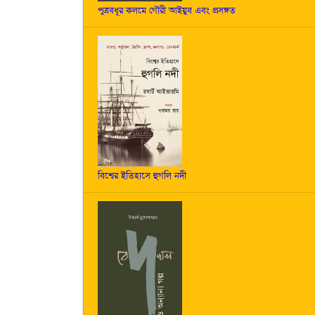
পুত্রবধূর কলমে গৌরী আইয়ুব এবং প্রসঙ্গত
বিশ্বের ইতিহাসে হুগলি নদী