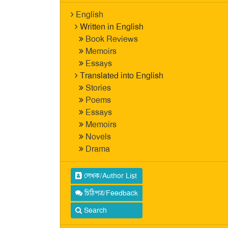
English
Written in English
Book Reviews
Memoirs
Essays
Translated into English
Stories
Poems
Essays
Memoirs
Novels
Drama
লেখক/Author List
চিঠিপত্র/Feedback
Search