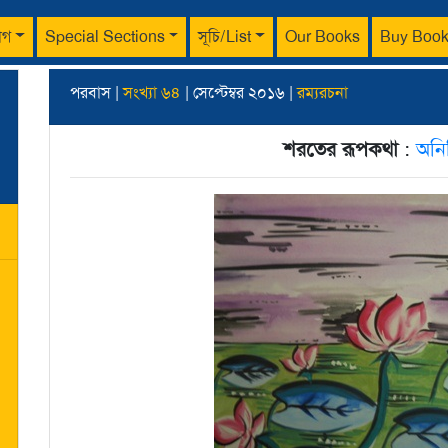
াগ
Special Sections
সূচি/List
Our Books
Buy Boo
পরবাস |
সংখ্যা ৬৪
| সেপ্টেম্বর ২০১৬ |
রম্যরচনা
শরতের রূপকথা
:
অনিন