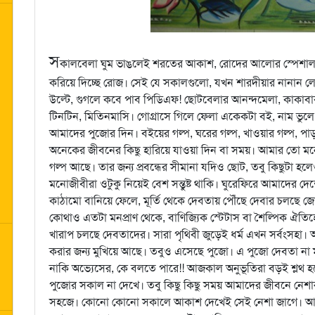
স
কালবেলা ঘুম ভাঙলেই শরতের আকাশ, রোদের আলোর স্পেশাল ই
করিয়ে দিচ্ছে রোজ। সেই যে সকালগুলো, যখন শারদীয়ার নানান 
উল্টে, গুগলে কবে পাব পিডিএফ! ছোটবেলার আনন্দমেলা, কাকাবাবু, চ
টিনটিন, মিতিনমাসি। গোগ্রাসে গিলে ফেলা একেকটা বই, নাম ভু
আমাদের পুজোর দিন। বইয়ের গল্প, ঘরের গল্প, খাওয়ার গল্প, পা
অনেকের জীবনের কিছু হারিয়ে যাওয়া দিন বা সময়। আমার তো ম
গল্প আছে। তার জন্য প্রবন্ধের সীমানা যদিও ছোট, তবু কিছুটা 
মনোজীবীরা ওটুকু নিয়েই বেশ সন্তুষ্ট থাকি। ঘুরেফিরে আমাদের দেশ
কাঠামো বানিয়ে ফেলে, মূর্তি থেকে দেবতায় পৌঁছে দেবার চলছে জোর
কোথাও এতটা মনপ্রাণ থেকে, বাণিজ্যিক স্টেটাস বা শৈল্পিক ঐতিহ
খারাপ চলছে দেবতাদের। সারা পৃথিবী জুড়েই ধর্ম এখন সর্বংসহা। অসুরে
করার জন্য মুখিয়ে আছে। তবুও এসেছে পুজো। এ পুজো দেবতা না মানুষে
নাকি অভ্যেসের, কে বলতে পারে!! আজকাল অনুভূতিরা বড়ই শ্লথ 
পুজোর সকাল না দেখে। তবু কিছু কিছু সময় আমাদের জীবনে নেশা
সহজে। কোনো কোনো সকালে আকাশ দেখেই সেই নেশা জাগে। আমাদ