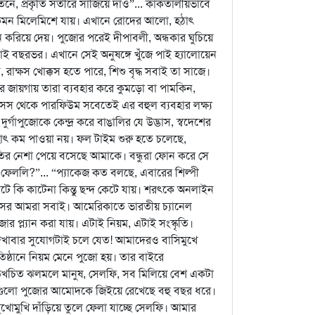
ে, প্রকৃতি সতীরে সাজিয়ে দাও”... কাকতালীয়ভাবে
কেমন মিলেমিশে যায়। এখানে রোদের আলো, হঠাৎ
করিয়ে দেয়। পুজোর পরেই দীপাবলী, অন্ধকার ঘুচিয়ে
ই বছরভর। এখানে সেই অনুষঙ্গে খুঁজে পাই হ্যালোয়েন
াক্ষস খোক্কস হতে পারে, শিশু বৃদ্ধ সবাই তা সাজে।
র জায়গায় তারা ব্যবহার করে কুমড়ো বা পামকিন,
সস থেকে পারফিউম সবেতেই এর বহুল ব্যবহার লক্ষ্য
গাপুজোকে কেন্দ্র করে বাঙালির যে উদ্ভাস, স্বদেশের
হাৎ কম পাওয়া নয়। ফল টাইম শুরু হতে চলেছে,
্মৃতির নেশা পেয়ে বসেছে আমাকে। বন্ধুরা ফোন করে সে
 ফেললি?”... “প্যাকেজ কত বলছে, এবারের শিল্পী
াটে কি কাটেনা কিন্তু ছন্দ কেটে যায়। শরৎকে অনলাইন
রবাসের আমরা সবাই। আমেরিকাতে ভারতীয় চ্যানেল
 প্ল্যান করা যায়। এটাই নিয়ম, এটাই সংস্কৃতি।
দেখাবার সুযোগটাই চলে যেত! আমাদেরও বাসিমুখে
িষ্ঠানে নিয়ম মেনে পুজো হয়। তার বাইরে
, রত্নখচিত ঝলমলে মানুষ, সেলফি, সব মিলিয়ে বেশ একটা
নগুলো পুজোর আমোদকে জিইয়ে রেখেছে বহু বছর ধরে।
ুখোমুখি দাঁড়িয়ে তুলে ফেলা যাচ্ছে সেলফি। আমার