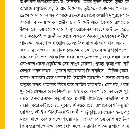
তখন ফল কালারের মরশুম। অনেকটা “আজি নূতন রতনে, ভূষণে যতন
আমাদের পুজোর প্রকৃতি আর বিদেশের ভূমিতে রঙ বদলের পালা 
ভেসে আসা কোন গন্ধ আমাদের দেশের কোনো খেয়ালি দুপুরকে মনে 
আলোর বন্দনায় আমরা প্রদীপ জ্বালাই, সেই আলোকে ধরে রাখতে চা
উৎসবকে। ভয় হয়ে যেখানে মানুষ ভয়কে জয় করে, যত ইভিল, প্রেত, র
আর এভাবেই তারা জীবন থেকে অশুভ বার্তাকে মুছে ফেলে। প্রদীপে
পামকিন এদেশে তাই হোলি ভেজিটেবল বা জনপ্রিয় খাবার জিনিস। 
করা যায়। সুতরাং এমন মিল চলতেই থাকে, উৎসব আর প্রকৃতিতে। দুর্
বাইরেও বিদেশে তাকে ভিন্ন ঘরানায় ও মেজাজে খুঁজে নেওয়াটা নে
সেপ্টেম্বর থেকে প্রকৃতিতে সেই রঙের মোহনা। পুজো পুজো গন্ধ, স
নেশার পারদ চড়ায়, “পুজোর উইকেন্ডটা কি করছিস... টিকিট কেটে
কারা? ব্যান্ডের কেউ থাকছে কি, ইত্যাদি ইত্যাদি?” নেশার ঘোর ক
অনুভব করার প্রক্রিয়ায় নিয়ম করে সামিল হয়ে যাই। একা নই, প্
খুললেই সেখানে কোন শিল্পী কোথায় কবে গান গাইবে তা দেখে পুজোর
বছরে একবার এমন কিছু না হলে প্রবাসী বাঙালিদের বাঙালিয়ানা 
বাজার করে কাটাতে হত পুজোর দিনগুলোতে। এখানে বেশ কিছু প্রত
বেশিরভাগটাই এন্টারটেনমেন্ট। দামী শাড়ি চুড়ি, ব্র্যান্ডেড গহনা
মাখো মাখো ভাব দেখতে পাওয়া যায়! এদেশে বিভিন্ন দেশি সংগঠ
ফি বছরে তাতে নতুন কিছু যোগ হচ্ছে। সরাসরি প্রতিমার পাশে বা ম