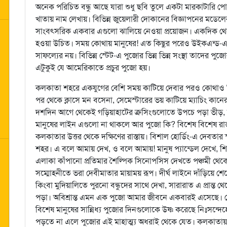
অনেক পরিচিত বন্ধু আছে যারা শুধু ছবি তুলে একটা মারকাটারি 
খাতায় নাম লেখায়। বিভিন্ন জুয়েলারী দোকানের বিজ্ঞাপনের মডেল
সাংবৎসরিক একবার এগুলো ঝালিয়ে নেওয়া প্রয়োজন। একদিক থেক
হওয়া উচিত। সময় কোথায় মানুষের! এত কিছুর পরেও উইকএন্ড-এর 
সাফল্যের নয়। বিভিন্ন স্টেট-এ পুজোর ভিন্ন ভিন্ন সংস্থা তাদের 
এটুকুই যে আমেরিকাতে প্রচুর পুজো হয়।
কলকাতা শহরে একযুগের বেশি সময় কাটিয়ে দেবার পরও কোথাও ক
পর থেকে ক্লাসে মন বসেনা, সেমেস্টারের ভয় কাটিয়ে ম্যাচিং কানের
দশদিন আগে থেকেই গড়িয়াহাটের ক্রসিংগুলোতে উপচে পড়া ভীড়,
মানুষের লাইন এগুলো না থাকলে আর পুজো কি? বিশেষ বিশেষ রাস্ত
কলকাতার উত্তর থেকে দক্ষিণের রাস্তায়। বিশাল হোর্ডিং-এ দেবতার 
শহর। এ বলে আমায় দেখ, ও বলে আমায়! মানুষ প্যান্ডেল দেখে, শিল্
এলাকা কাঁপানো প্রতিমার শৈল্পিক সিনোপসিস দেখতে পঞ্চমী থেকে ভী
সম্মোহনীতে ভরা দেবীমাতার মায়াময় রূপ। দীর্ঘ লাইনে দাঁড়িয়ে শে
কিংবা মুদিয়ালিতে পুরনো বন্ধুদের সাথে দেখা, সারারাত এ প্রান্ত থ
পড়া। অবিশ্রান্ত এমন এক পুজো আমার জীবনে একবারই এসেছে। সেইস
বিশেষ মানুষের সান্নিধ্য পুজোর দিনগুলোকে উষ্ণ করেছে নিঃসন্
পড়তে না এলে পুজোর এই মাহাত্ম্য অধরাই থেকে যেত। কলকাতা