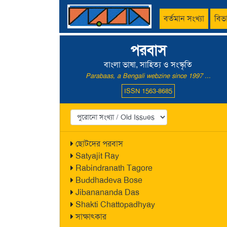
বর্তমান সংখ্যা
বিভ
পরবাস
বাংলা ভাষা, সাহিত্য ও সংস্কৃতি
Parabaas, a Bengali webzine since 1997 ...
ISSN 1563-8685
ছোটদের পরবাস
Satyajit Ray
Rabindranath Tagore
Buddhadeva Bose
Jibanananda Das
Shakti Chattopadhyay
সাক্ষাৎকার