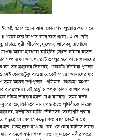
ফেক্ট, হঠাৎ ভেসে আসা কোন গন্ধ পুজোর কথা মনে
লেখা পড়ার জন্য উপোস করে বসে থাকা। এখন সেটা
াচাচৌধুরী, শীর্ষেন্দু, দুলেন্দ্র, আরেকটু এগোলে
লে যাওয়া আরো হাজারো কাহিনির স্রোতে ঘনিয়ে আসত
ড়ার গল্প এমন অসংখ্য প্লটে ভরপুর হয়ে আছে আমাদের
নে হয়, সব মানুষের জীবনেই একেকটা ইউনিক পুজোর
হলেও সেই ছোঁয়াচটুকু পাওয়া যেতেই পারে। আমাদের মত
ে সময় আসন্ন দুর্গাপূজার। প্রতিমার “কাঠাম” অথবা
 ব্যবস্থাপনা। এই প্রস্তুতি কলকাতার মত আর অন্য
্যের বঙ্কিম ভাবনায় হয়ত দেখা যাবেনা। সময় বড়ই
রা প্রযুক্তিনির্ভর নানা পদ্ধতিতে পৃথিবীকে নিয়ন্ত্রণ
র, সম্প্রীতির নাকি স্টেটাসের, সর্বোপরি শ্রদ্ধার
হয়ে পড়ছে বোধের শেকড়ে। কত বছর কেটে যাচ্ছে
র মত, যতই দূরে যাও না কেন, সে ঘোর কাটতে চায়না
ের দেশে যখন শরৎ, সাত সমুদ্র তের নদীর পারে