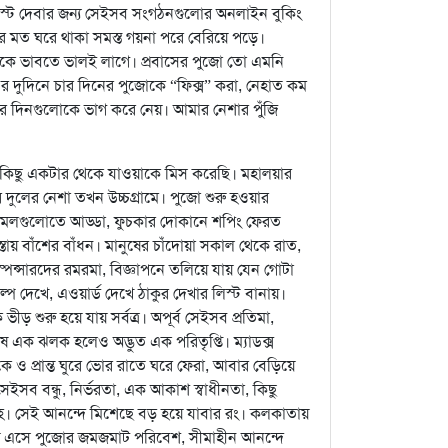
পোস্ট দেবার জন্য সেইসব সংগঠনগুলোর অনলাইন বুকিং
ের মত ঘরে থাকা সমস্ত গয়না পরে বেরিয়ে পড়ে।
ে ভাবতে ভালই লাগে। প্রবাসের পুজো তো এমনি
দুদিনে চার দিনের পুজোকে “ফিক্স” করা, নেহাত কম
পুজোর দিনগুলোকে ভাগ করে নেয়। আমার নেশার পুঁজি
িছু একটার থেকে যাওয়াকে মিস করেছি। মহালয়ার
 দুলের নেশা তখন উচ্চগ্রামে। পুজো শুরু হওয়ার
 মলগুলোতে আড্ডা, ফুচকার দোকানে শপিং ফেরত
ায় বাঁশের বাঁধন। মানুষের চাঁদোয়া সকাল থেকে রাত,
স্পন্সারদের রমরমা, বিজ্ঞাপনে তলিয়ে যায় যেন গোটা
প দেখে, এওয়ার্ড দেখে ঠাকুর দেখার লিস্ট বানায়।
ড় শুরু হয়ে যায় সর্বত্র। অপূর্ব সেইসব প্রতিমা,
ষে এক ঝলক হলেও অদ্ভুত এক পরিতৃপ্তি। ম্যাডক্স
েকে ও প্রান্ত ঘুরে ভোর রাতে ঘরে ফেরা, আবার বেড়িয়ে
ব বন্ধু, নির্ভরতা, এক আকাশ স্বাধীনতা, কিছু
দেহে। সেই আনন্দে মিশেছে বড় হয়ে যাবার রং। কলকাতায়
য় এসে পুজোর জমজমাট পরিবেশ, সীমাহীন আনন্দে