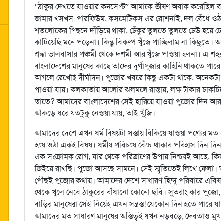
“ঠাকুর দেখতে যাওয়ার কনসেপ্ট” আমাকে ভীষণ অবাক করেছিল বলত
জামার খসখস, পারফিউম, কসমেটিকস এর রোশনাই, দল বেঁধে ওঠা কি
শতলোকের পিছনে দাঁড়িয়ে থাকা, ঢেঁকুর তুলতে তুলতে ঢেউ হয়ে
কাটিয়েছি মনে পড়েনা। কিন্তু বিকল্প খুঁজে পাচ্ছিলাম না কিছুতে
শ্রদ্ধা ভালবাসার পঞ্চমী থেকে দশমী আর খুঁজে পাওয়া হলনা। এ শ
বাংলাদেশের মানুষের কাছে তাদের দুর্গাপূজার কাহিনি থাকতে পার
আগলে রেখেছি দীর্ঘদিন। পুজোর খবরে কিছু একটা থাকে, অনেকটা 
পাওয়া যায়। কলকাতায় আলোর ঝলমলে রাস্তায়, লক্ষ টাকার চাকচিক
তাতে? আমাদের বাংলাদেশের সেই হারিয়ে যাওয়া পুজোর দিন আ
আঁকড়ে ধরে যতটুকু নেওয়া যায়, তাই খুঁজি।
আমাদের দেশে এখন ধর্ম বিষয়টা সস্তায় বিকিয়ে যাওয়া পণ্যের মত হয়ে গেছে। সেখানে পুজোর কথা তোলা, আর হাস্যাস্পদ হয়ে ওঠা একই বিষয়। ধর্মীয় পরিচয়ে বেঁচে থাকার পরিহাস দিন দিন কেমন যেন জাঁকিয়ে বসছে আমাদের অস্তিত্ব জুড়ে। এ এক সংক্রামক রোগ, যার থেকে পরিত্রাণের উপায় নিশ্চয়ই আছে, কিন্তু আমরা অন্ধকার ঘরে ডিম লাইট জ্বালানোর মতই একে জিইয়ে রাখছি। পুজো আসছে সামনে। সেই স্মৃতিতেই লিখে ফেলা। আমার দেশে সংখ্যালঘু হয়ে যাওয়া মানুষের দলে এসে পৌঁছই পুজোর কথায়। আমাদের দেশে সাধারণ হিন্দু পরিবারে এবিষয়ে জিজ্ঞেস করলে তারা মুখ ফিরিয়ে নেবে। দেয়াল থেকে খুলে নেবে ঠাকুরের বাঁধানো কোনো ছবি। সুতরাং কার পুজো, কেবা দেয়! এত দূরে বসে যা নিয়ে ভাবছি, আমার বাড়ির মানুষেরা সেই নিয়েই এখন সন্ত্রস্ত! যেকোন দিন হতে পারে যা কিছু। আমার নিজের দেশে এখন আর পুজো কেন, আমাদের মত সাধারণ মানুষের অস্তিত্বই যখন নড়বড়ে, দেবতাও মুখ ফিরিয়ে নিচ্ছেন সেই সুযোগে। সংকোচে, দ্বিধায় আমার গল্পেরা মুখ লুকোয়। কোথায় নিভৃতে হচ্ছে আমার “আমিত্বের” বিসর্জন! কোথায়, কোন অবকাশে, কোন অন্ধকারের ছায়ায় ঢেকে যাচ্ছে আমার বা আমাদের সেই সম্মিলনের পুজোর গল্পেরা? আমার দেশে মানুষ ধর্মের নামে প্রতিমা ভাঙ্গছে, হিন্দুত্বের চিহ্ন মুছে দিতে যার হাতের কাছে যা কিছু আছে, শিশু বৃদ্ধ যুবক তাই নিয়ে, উদ্যত তারা। কাফেরকে ঝেড়ে ফেলতে হবে বাংলাদেশ থেকে। সামাজিক মাধ্যমে বিশাল বিতর্ক, টিভিতে বিশিষ্ট সমাজবাদী, প্রগতিশীল মানুষের “হিউম্যানিটির” নির্ভেজাল আলোচনা। রিমোট থাকাতে চ্যানেল বদলানো যায়, এই যা সুবিধে, কিন্তু ওরা থাকে আঁধারেই। বেশ কিছু বছর আগেই এই সাম্প্রদায়িক দেখানো, বাড়ানো, হুজুগে সংস্কৃতি আমাদের মনে, সমাজে, দেশে কোথাও ছিলনা। ঢাকা শহরে হুড খুলে রাস্তায় বেরোনোর সময় মনে হতোনা মাথায় কাপড় জড়াতেই হবে। স্কুলে থেকে বাজারে, শপিং-এ, আত্মীয় বন্ধুদের বাড়িতে গেলে কোথাও আমার জাত পিছু পিছু ঘুরে বেড়াতো না। আমাকে কেউ জিজ্ঞেস করত না আমার জাত কি আসলে। সবাইকে সেদিন হাসিয়ে উত্তর দিয়েছি “আমরা সবাই নাকি বাংলা,” আকাঙ্ক্ষিত উত্তর যেখানে হিন্দু বা মুসলিম। পুজোর সময় আমাদের ছুটি হতো মাত্র একদিন। রোজার ছুটির এক মাস ছিল চুটিয়ে মজা করার। আমরা তো এই জানি, মেনেও এসেছি তা। কোন দিন প্রশ্ন হয়নি তা নিয়ে। আমাদের বেইলি প্রিপারেটরির ক্লাসে একা আমি হিন্দু ছিলাম বলেও বেগ পেতে হয়নি বিশেষ। দিনের পর দিন আরবি শিখেছি, কারণ আমার পাশে বসা বন্ধুরা কোনোদিন ধর্ম ক্লাস থেকে বের করে দেয়নি। একদিন হুজুর ডেকে জিজ্ঞেস করলেন, আমি এই ক্লাসে কি করছি? জানলেন আমি মুসলিম নই, আমার একার জন্য ক্লাস বরাদ্দ ছিলনা। আমাকে তিনি খুব স্নেহ করতেন। মনে আছে আমাদের বাড়িতে সেই হুজুর এসেছিলেন আমার দাদুর কাছে হিন্দু শিক্ষা বই হাতে নিয়ে। আমার জন্য একটি মাত্র হাতে লেখা প্রশ্ন হত ধর্ম শিক্ষার। বেদ কয় প্রকার, রামেরা ক’ভাই, ইত্যাদি প্রশ্ন থাকত তাতে। এর মধ্যে অন্যায় কি! কিন্তু আজকের দিনে হলে আমাকে হয়ত স্কুল বদলাতে হত, অথবা হুজুর মারা পড়তেন। এসব ভাবতে গিয়ে আমার কোথাও সব এলোমেলো হয়ে যায়। আমি আবার মানুষ থেকে হিন্দু হয়ে যাই। আমার প্রগাঢ় ভাবনায় ধর্ম নয় হিন্দুত্ব কোথা থেকে এসে বাসা বাঁধে। পুজোর দিনগুলো এইসময়ের ভাবনায় বারবার ধাক্কা খায়। আমাদের যশোরের ঠাকুরবাড়িতে প্রায় পাঁচশ বছরের পুরনো পুজো এখন বন্ধ। কোনমতে নিয়ম রক্ষার্থে আমাদের সেই পুরোনো পুজোর অভ্যেসকে টিঁকিয়ে রাখতে হয়েছে। সাহস পান না বাড়ির লোকেরা আজকাল, কারা এসে শাসিয়ে যাচ্ছে কানে কানে! তিমি মাছের হা-কার নিয়ে বসে আছে কারা, অদৃশ্য ছায়াময়। যেকোনো থ্রিলার মুভির বাস্তব পট যেন। যে দেশে এখন আমাদের মত মানুষেরা শুধু দীর্ঘশ্বাস ফেলতে পারে। নিজের দেশে নিজের ভূমিতে আমরা হঠাৎ পরবাসী হয়ে গেছি। এ আর নতুন কি সাম্প্রতিক বাংলাদেশে? গত এক বছরে কত প্রতিমা, কত দেবতার খুলি নিয়ে ফুটবল খেলে তৃপ্ত হয়েছে আমাদের মতই মানুষ। কি জানি তারা মাটির মূর্তিতে আসলে কি চেয়ে কি দেখতে পেয়েছে! মূর্তি আর ঈশ্বর, ধর্মবোধ আর হিংসা মিলেমিশে একাকার। এতে নিরাকার স্রষ্টার কি আসে যায়! তাঁর অজাগতিক নির্লিপ্তিই হয়ত অনন্তকালের উত্তর হিসেবে থেকে যাবে। আমাদের কেটে যাওয়া বেশ কিছু সময়ে সম্প্রীতি ছাড়া ধর্ম শব্দটির আর কোনো ব্যাখ্যা ভাবিনি। ঈদের সময়ে, ১লা বৈশাখে, এমনকি দেশের যেকোনো পালাপার্বণে আমরা সবাই খুব আনন্দ করেছি। নির্ভয়ে রমনা বটমূলে গান শুনেছি, টি.এস.সি চত্বরে, শহীদ মিনারে, বেইলি রোডের রাস্তায় হেঁটেছি। সেইদিন থেকে আজকের দিনগুলোর পার্থক্য সময় বদলে দিয়েছে খুব নির্মম ভাবে। শরতের আকাশ যতই ডাকুক, আমার নিজের দেশের সেই রূপ রং রস, সেই অনুভবে আর হয়ত ফিরতে পারবে না। মনে হয় সেদিনের কথা, পুজোতে গ্রামের বাড়ি যাব বলে আমার চার/পাঁচ দিন স্কুল থেকে ছুটি নেওয়া। নতুন জামা কেনা, বাড়ির সবার জন্য উপহারের বন্যা বইয়ে দেওয়া। বাবা মার সাথে সোহাগ কিংবা দিগন্ত পরিবহনে আরিচা ফেরিঘাট হয়ে সোজা মাগুরা। সেখান থেকে বাবা বিশাল টেম্পো ভাড়া করতেন, আমাদের মালপত্র বোঝাই জিনিসগুলো সমেত ঠাকুরবাড়ি পৌছনোর জন্য। সেই রাস্তাগুলোকে এখন গুগল ম্যাপে দেখি। তার উপরে হাত বোলাই, সেই এক ঘন্টার রাস্তার নুড়ি পাথরগুলোকে ছুঁয়ে দেখতে ইচ্ছে করে। বাড়ি যাবার রাস্তায় বিরাট এক বট গাছ ছিল, লোক মুখে সবাই জায়গাটিকে “মান্দারতলা” বলত। সন্ধের পরে তো বটেই এমনকি দিনে-দুপুরে সেখানে ডাকাতের ভয় ছিল। মান্দারতলা পেরোনোর আগে মাকে দেখতাম গলায় কাপড় জড়িয়ে বসতেন, আমাদের পিছনে থাকা টেম্পোর পর্দা নামিয়ে দিতেন, সে এক ভয়াবহ ক্লাইমেক্স! শ্বাসরুদ্ধকর ওই জায়গাটুকু পেরোতে প্রায় দশ মিনিট সময় লেগে যেত। তারপর সব স্বাভাবিক। কিছু রাস্তা পেরোতেই বাবা হাত দিয়ে কোন কিছু দেখানোর চেষ্টা করতেন, ওটা নাকি পদ্মবিল, কোন এক সীমানা দেখিয়ে আমার ঠাকুরদার জমির এলাকা দেখানোর চেষ্টা করতেন। বলতেন, তাদের পূর্বপুরুষের এই অঞ্চলে প্রতিষ্ঠিত হবার কথা। তখন সেগুলো চোখে দেখেছি, বাবার অনুভূতি তখন বুঝে ওঠা সম্ভব ছিলনা আমাদের। মন তখন পুজোর জন্য উৎসুক, কখন গিয়ে পৌঁছব আমাদের বাড়ির উঠোনে। এই তো দেখতে পাচ্ছি উঠোনের চারিধারে বাঁশ আর টিন দিয়ে মুড়ে ফেলা হচ্ছে। বাড়ির মধ্যে হইচই, মহা ধুমধাম। কন্ট্রোল ঘরের বারান্দায় “ফ্যালাজেঠুর” ঢাক, কাঁসর রাখার জায়গা প্রস্তুত হচ্ছে। মণ্ডপ দালানে কচিকাঁচার ভীড়, সিংহের ধারালো দাঁতের আঁচড় পরখ করে দেখছে তারা পরম কৌতূহলে। ইঁদুরের লেজ ধরে কেউবা দিচ্ছে টান। দেবীর পক্ষ থেকে অসুর বধ করতে অসুরের গলায় আঙ্গুল ঢুকিয়ে দিচ্ছে কেউ। পাল কাকু দেবীপ্রতিমার মাটির দেহ সজীব করে তুলছেন এক অনবদ্য শ্রদ্ধার প্রলেপে। হলুদ রঙের ঠাকুর আমাদের। চিরচেনা সেই মায়াবী মুখ তাঁর। তাঁর সন্তানেরাও আমাদের চেনা। প্রতিবছর একই রূপে আমাদের জী