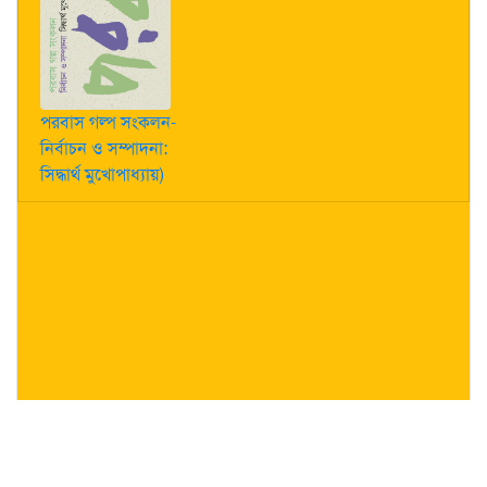
পরবাস গল্প সংকলন-
নির্বাচন ও সম্পাদনা:
সিদ্ধার্থ মুখোপাধ্যায়)