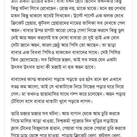
এটা একটা ডায়েরি মতন। বাবা যখন ছোট ছিলেন তখনকার কিছু
কিছু ঘটনা লিখে রেখেছেন। রোজ নয়, মাঝে মাঝে। মনে হয় লেখার
মতন কিছু থাকলে তবেই লিখতেন। উল্টে পাল্টে এক ঝলক দেখে
ক্রিকেট প্লেয়ার, ফুটবল প্লেয়ারদের নামের তালিকা সব দেখতে পেল
অয়ন। বাবার উপর রাগটা আরো বেড়ে গেল! নিজে করলে কিছু ভুল
নেই আর অয়ন করলেই যত দোষ! বাবারা যে দুই ভাই এক বোন
সেটা জানে অয়ন, কারণ জেঠু আর পিসি তো আছেন। তা ছাড়া
বাবার এক বিধবা পিসিও থাকতেন বাবাদের সাথে। সেই পিসির
তিন ছেলেমেয়ে। সব মিলিয়ে ছজন, তাই সব সময় যেন একটা
উৎসব উৎসব ভাব! কী মজাই না হত অয়ন ভাবে।
বাবাদের কান্ড কারখানা পড়তে পড়তে ওর হঠৎ মনে হল এখানে
বড্ড কম আলো, তাই সে খাতাটাকে নিচে নিজের পড়ার ঘরে নিয়ে
গেল। মা তখনও ছায়ামাসির সাথে গল্প করে চলেছেন। অয়ন পড়ার
টেবিলে বসে বাবার খাতাটা খুলে পড়তে লাগল।
ভারি মজার মজার সব ঘটনা। আম বাগান থেকে আম চুরি করতে
গিয়ে মালির তাড়া খাওয়া, বিশ্বকর্মা পুজোর দিন ঘুড়ির লড়াইয়ে
ক্লাস টেনের বিজুদাকে হারান, পেয়ারা গাছ থেকে পেয়ারা চুরি করতে
গিয়ে ডাম ভেঙ্গে পরে যাওয়া, পাড়ায় ক্রিকেট খেলা, ফুটবল খেলা,