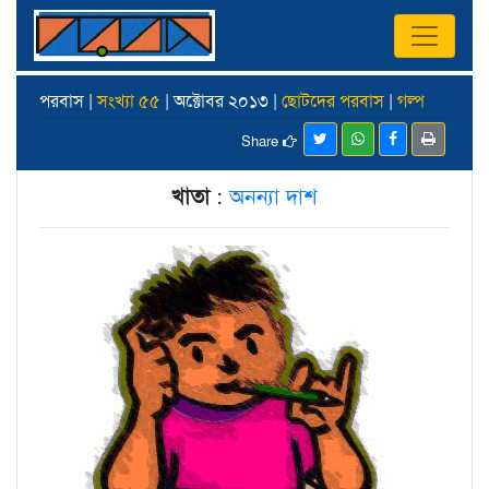
পরবাস |
সংখ্যা ৫৫
| অক্টোবর ২০১৩ |
ছোটদের পরবাস
|
গল্প
Share
খাতা
:
অনন্যা দাশ