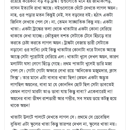
রয়েছে কয়েকটা বড় বড় ট্রাঙ্ক। ওগুলোতে মনে হয় জামাকাপড়,
বাসন ইত্যাদি রাখা আছে। বইগুলোকে ঘেঁটে দেখতে লাগল অয়ন।
নাহ, ওর পড়ার মতন কিছুই নেই, সব বড়দের বই। হঠাৎ একটা
জিনিস দেখতে পেল সে। না, তেমন সাঙ্ঘাতিক কিছু নয়। একটা
খাতা। একটা ট্রাঙ্কের তলা থেকে খাতাটার একটা কোনা বেরিয়ে
থাকতে দেখা যাচ্ছে। কৌতুহল বশত সেটাকে টেনে হিঁচড়ে বার
করতে চেষ্টা করতে লাগল অয়ন। ট্রাঙ্কটা বেজায় ভারী সেটাকে
নড়ানো ওর সাধ্যি নেই কিন্তু খাতাটার কোনাটা ধরে টানতে আস্তে
আস্তে সেটা পুরোটাই বেরিয়ে এল। খাতাটা খুলে দেখল অয়ন, কারণ
মলাটটা ঘসা লেগে ছিঁড়ে গেছে। প্রথম পাতাটা খুলেই ভারি মজা
পেল সে। গোটা গোটা অক্ষরে লেখা রয়ে ‘অনিকেত মজুমদার, ক্লাস
সিক্স’। তার মানে এটা বাবার খাতা ছিল! কেমন একটা অদ্ভুত
লাগছিল অয়নের, বাবা মা যে কোনদিন ছোট ছিল সেটা ভাবতেই
কেমন লাগে! মারটা তাও ভাবা যায় কিন্তু বাবা? একেবারেই না!
অয়নের বাবা ভীষণ রাশভারী আর গম্ভীর, সব সময় ভয়ে তটস্থ হয়ে
থাকে অয়ন!
খাতাটা উলটে পালটে দেখতে লাগল সে। প্রথমে সে ভেবেছিল
বুঝিবা এটা স্কুলের খাতা কিন্তু তারপর দেখল না, স্কুলের খাতা নয়।