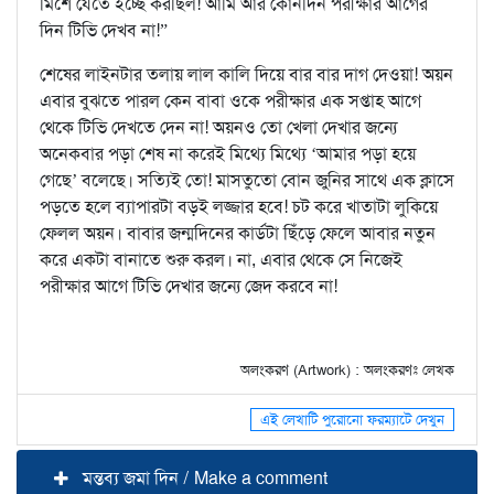
মিশে যেতে ইচ্ছে করছিল! আমি আর কোনদিন পরীক্ষার আগের
দিন টিভি দেখব না!”
শেষের লাইনটার তলায় লাল কালি দিয়ে বার বার দাগ দেওয়া! অয়ন
এবার বুঝতে পারল কেন বাবা ওকে পরীক্ষার এক সপ্তাহ আগে
থেকে টিভি দেখতে দেন না! অয়নও তো খেলা দেখার জন্যে
অনেকবার পড়া শেষ না করেই মিথ্যে মিথ্যে ‘আমার পড়া হয়ে
গেছে’ বলেছে। সত্যিই তো! মাসতুতো বোন জুনির সাথে এক ক্লাসে
পড়তে হলে ব্যাপারটা বড়ই লজ্জার হবে! চট করে খাতাটা লুকিয়ে
ফেলল অয়ন। বাবার জন্মদিনের কার্ডটা ছিঁড়ে ফেলে আবার নতুন
করে একটা বানাতে শুরু করল। না, এবার থেকে সে নিজেই
পরীক্ষার আগে টিভি দেখার জন্যে জেদ করবে না!
অলংকরণ (Artwork) : অলংকরণঃ লেখক
এই লেখাটি পুরোনো ফরম্যাটে দেখুন
মন্তব্য জমা দিন / Make a comment