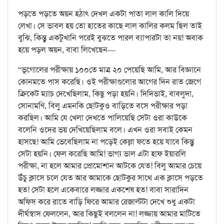
পড়তে পড়তে অয়ন হঠাৎ দেখল একটা পাতা লাল কালি দিয়ে
লেখা। সে ভাবল হয় তো হাতের কাছে লাল কালির কলম ছিল তাই
বুঝি, কিন্তু একটুখানি পরেই বুঝতে পারল ব্যাপারটা তা নয়! অবাক
হয়ে পড়ল অয়ন, বাবা লিখেছেন—
“ভূগোলের পরীক্ষায় ১০০তে মাত্র ২০ পেয়েছি আমি, আর বিজ্ঞানে
কোনমতে পাস করেছি। ওই পরীক্ষাগুলোর আগের দিন রাত জেগে
ক্রিকেট ম্যাচ দেখেছিলাম, কিছু পড়া হয়নি। দিদিভাই, বাবলুদা,
সোনামণি, বিলু এমনকি ছোটকুও বাড়িতে বসে পরীক্ষার পড়া
করছিল। আমি যে খেলা দেখতে পালিয়েছি সেটা ওরা কাউকে
বলেনি ওদের ভয় দেখিয়েছিলাম বলে। এখন ওরা সবাই কেমন
হাসছে! আমি ভেবেছিলাম না পড়েই কেল্লা ফতে হয়ে যাবে কিন্তু
সেটা হয়নি। ফেল করেছি আমি! ভাগ্য ভাল এটা হাফ ইয়ারলি
পরীক্ষা, না হলে আমার প্রোমোশান আটকে যেত! বিলু আমার চেয়ে
উঁচু ক্লাসে চলে যেত আর আমাকে ছোটকুর সাথে এক ক্লাসে পড়তে
হত! সেটা হলে একেবারে লজ্জার একশেষ হত! বাবা সারাদিন
অফিস করে রাতে বাড়ি ফিরে আমার রেজাল্টটা দেখে শুধু একটা
দীর্ঘস্বাস ফেললেন, আর কিছুই বললেন না! লজ্জায় আমার মাটিতে