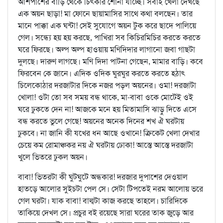
আশপাশের বাড়ি থেকে চিৎকার শোনা যাচ্ছে। সবাই খেলা দেখছে
এক অয়ন ছাড়া! মা ফোনে ছায়ামাসির সাথে কথা বলছেন। তার
মানে পাক্কা এক ঘন্টা! সেই সুযোগে অয়ন টুক করে ছাদে পালিয়ে
গেল। সন্ধ্যে হয় হয় করছে, পাখিরা সব কিচিরমিচির করতে করতে
ঘরে ফিরছে। অল্প অল্প হাওয়ায় মণিদিদার লাগানো জবা গাছটা
দুলছে। দারুণ লাগছে। মণি দিদা পাটনা গেছেন, মামার বাড়ি। কবে
ফিরবেন কে জানে। এদিক ওদিক ঘুরঘুর করতে করতে হঠাৎ
চিলেকোঠার দরজাটার দিকে নজর পড়ল অয়নের। ওমা! দরজাটা
খোলা! ওটা তো সব সময় বন্ধ থাকে, মা-বাবা ওকে মোটেই ওই
ঘরে ঢুকতে দেন না! আজকে মনে হয় মিতামাসি ঝাড়ু দিতে এসে
বন্ধ করতে ভুলে গেছে! অয়নের অনেক দিনের শখ ঐ ঘরটায়
ঢুকবে। না জানি কী যখের ধন আছে ওখানে! ক্রিকেট খেলা দেখার
চেয়ে কম রোমাঞ্চকর নয় ঐ ঘরটায় ঢোকা! আস্তে আস্তে দরজাটা
খুলে ভিতরে ঢুকল অয়ন।
বাবা! ভিতরটা কী ঘুটঘুটে অন্ধকার! দরজার দুপাশের দেওয়াল
হাতড়ে আলোর সুইচটা পেল সে। সেটা টিপতেই নরম আলোয় ভরে
গেল ঘরটা। যাক বাবা! বাল্বটা কাজ করছে তাহলে। চারিদিকে
তাকিয়ে দেখল সে। প্রচুর বই রয়েছে সারা ঘরের তাক জুড়ে আর