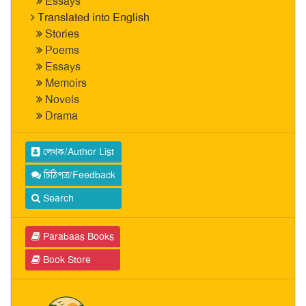
Essays
Translated into English
Stories
Poems
Essays
Memoirs
Novels
Drama
লেখক/Author List
চিঠিপত্র/Feedback
Search
Parabaas Books
Book Store