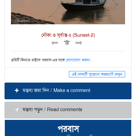
নৌকা ও সূর্যাস্ত-২ (Sunset-2)
ছবিটি কিনতে চাইলে পরবাস-এর সঙ্গে
যোগাযোগ করুন।
এই লেখাটি পুরোনো ফরম্যাটে দেখুন
মন্তব্য জমা দিন / Make a comment
মন্তব্য পড়ুন / Read comments
পরবাস