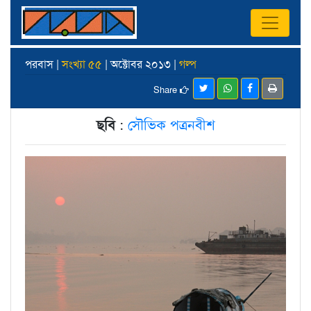
পরবাস |
সংখ্যা ৫৫
| অক্টোবর ২০১৩ |
গল্প
Share
ছবি
:
সৌভিক পত্রনবীশ