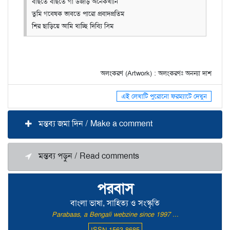
বাছতে বাছতে গাঁ উজাড় অনেকখানি
তুমি গবেষক ভাবতে পারো প্রবাদপ্রতিম
শির ছাড়িয়ে আমি খাচ্ছি দিব্যি সিম
অলংকরণ (Artwork) : অলংকরণঃ অনন্যা দাশ
এই লেখাটি পুরোনো ফরম্যাটে দেখুন
মন্তব্য জমা দিন / Make a comment
মন্তব্য পড়ুন / Read comments
পরবাস
বাংলা ভাষা, সাহিত্য ও সংস্কৃতি
Parabaas, a Bengali webzine since 1997 ...
ISSN 1563-8685