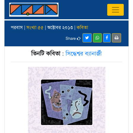
পরবাস |
সংখ্যা ৫৫
| অক্টোবর ২০১৩ |
কবিতা
Share
তিনটি কবিতা
:
সিদ্ধেশ্বর ব্যানার্জী