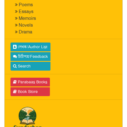
Poems
Essays
Memoirs
Novels
Drama
লেখক/Author List
চিঠিপত্র/Feedback
Search
Parabaas Books
Book Store