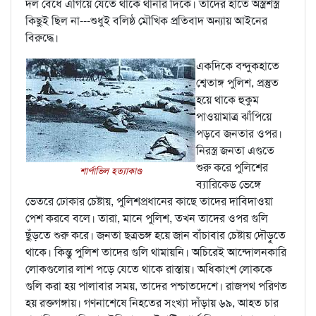
দল বেঁধে এগিয়ে যেতে থাকে থানার দিকে। তাদের হাতে অস্ত্রশস্ত্র
কিছুই ছিল না---শুধুই বলিষ্ঠ মৌখিক প্রতিবাদ অন্যায় আইনের
বিরুদ্ধে।
একদিকে বন্দুকহাতে
শ্বেতাঙ্গ পুলিশ, প্রস্তুত
হয়ে থাকে হুকুম
পাওয়ামাত্র ঝাঁপিয়ে
পড়বে জনতার ওপর।
নিরস্ত্র জনতা এগুতে
শুরু করে পুলিশের
শার্পাভিল হত্যাকাণ্ড
ব্যারিকেড ভেঙ্গে
ভেতরে ঢোকার চেষ্টায়, পুলিশপ্রধানের কাছে তাদের দাবিদাওয়া
পেশ করবে বলে। তারা, মানে পুলিশ, তখন তাদের ওপর গুলি
ছুঁড়তে শুরু করে। জনতা ছত্রভঙ্গ হয়ে জান বাঁচাবার চেষ্টায় দৌড়ুতে
থাকে। কিন্তু পুলিশ তাদের গুলি থামায়নি। অচিরেই আন্দোলনকারি
লোকগুলোর লাশ পড়ে যেতে থাকে রাস্তায়। অধিকাংশ লোককে
গুলি করা হয় পালাবার সময়, তাদের পশ্চাতদেশে। রাজপথ পরিণত
হয় রক্তগঙ্গায়। গণনাশেষে নিহতের সংখ্যা দাঁড়ায় ৬৯, আহত চার