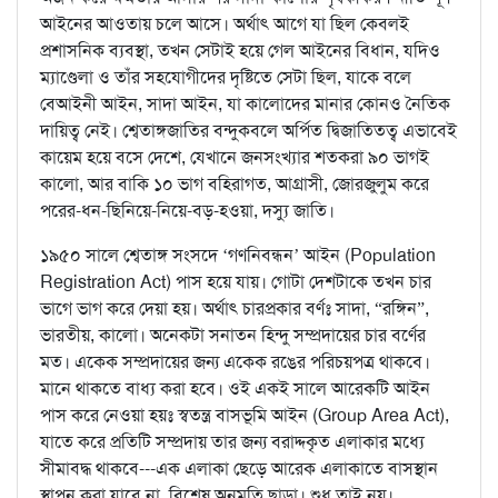
আইনের আওতায় চলে আসে। অর্থাৎ আগে যা ছিল কেবলই
প্রশাসনিক ব্যবস্থা, তখন সেটাই হয়ে গেল আইনের বিধান, যদিও
ম্যাণ্ডেলা ও তাঁর সহযোগীদের দৃষ্টিতে সেটা ছিল, যাকে বলে
বেআইনী আইন, সাদা আইন, যা কালোদের মানার কোনও নৈতিক
দায়িত্ব নেই। শ্বেতাঙ্গজাতির বন্দুকবলে অর্পিত দ্বিজাতিতত্ব এভাবেই
কায়েম হয়ে বসে দেশে, যেখানে জনসংখ্যার শতকরা ৯০ ভাগই
কালো, আর বাকি ১০ ভাগ বহিরাগত, আগ্রাসী, জোরজুলুম করে
পরের-ধন-ছিনিয়ে-নিয়ে-বড়-হওয়া, দস্যু জাতি।
১৯৫০ সালে শ্বেতাঙ্গ সংসদে ‘গণনিবন্ধন’ আইন (Population
Registration Act) পাস হয়ে যায়। গোটা দেশটাকে তখন চার
ভাগে ভাগ করে দেয়া হয়। অর্থাৎ চারপ্রকার বর্ণঃ সাদা, “রঙ্গিন”,
ভারতীয়, কালো। অনেকটা সনাতন হিন্দু সম্প্রদায়ের চার বর্ণের
মত। একেক সম্প্রদায়ের জন্য একেক রঙের পরিচয়পত্র থাকবে।
মানে থাকতে বাধ্য করা হবে। ওই একই সালে আরেকটি আইন
পাস করে নেওয়া হয়ঃ স্বতন্ত্র বাসভূমি আইন (Group Area Act),
যাতে করে প্রতিটি সম্প্রদায় তার জন্য বরাদ্দকৃত এলাকার মধ্যে
সীমাবদ্ধ থাকবে---এক এলাকা ছেড়ে আরেক এলাকাতে বাসস্থান
স্থাপন করা যাবে না, বিশেষ অনুমতি ছাড়া। শুধু তাই নয়।