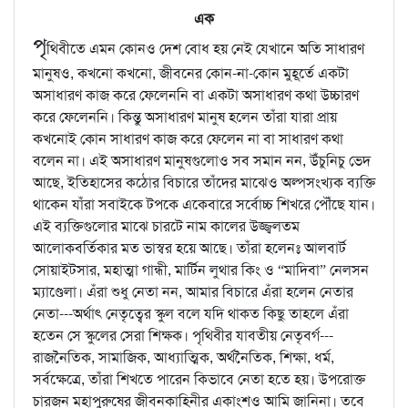
এক
পৃ
থিবীতে এমন কোনও দেশ বোধ হয় নেই যেখানে অতি সাধারণ
মানুষও, কখনো কখনো, জীবনের কোন-না-কোন মুহূর্তে একটা
অসাধারণ কাজ করে ফেলেননি বা একটা অসাধারণ কথা উচ্চারণ
করে ফেলেননি। কিন্তু অসাধারণ মানুষ হলেন তাঁরা যারা প্রায়
কখনোই কোন সাধারণ কাজ করে ফেলেন না বা সাধারণ কথা
বলেন না। এই অসাধারণ মানুষগুলোও সব সমান নন, উঁচুনিচু ভেদ
আছে, ইতিহাসের কঠোর বিচারে তাঁদের মাঝেও অল্পসংখ্যক ব্যক্তি
থাকেন যাঁরা সবাইকে টপকে একেবারে সর্বোচ্চ শিখরে পৌঁছে যান।
এই ব্যক্তিগুলোর মাঝে চারটে নাম কালের উজ্জ্বলতম
আলোকবর্তিকার মত ভাস্বর হয়ে আছে। তাঁরা হলেনঃ আলবার্ট
সোয়াইটসার, মহাত্মা গান্ধী, মার্টিন লুথার কিং ও “মাদিবা” নেলসন
ম্যাণ্ডেলা। এঁরা শুধু নেতা নন, আমার বিচারে এঁরা হলেন নেতার
নেতা---অর্থাৎ নেতৃত্বের স্কুল বলে যদি থাকত কিছু তাহলে এঁরা
হতেন সে স্কুলের সেরা শিক্ষক। পৃথিবীর যাবতীয় নেতৃবর্গ---
রাজনৈতিক, সামাজিক, আধ্যাত্মিক, অর্থনৈতিক, শিক্ষা, ধর্ম,
সর্বক্ষেত্রে, তাঁরা শিখতে পারেন কিভাবে নেতা হতে হয়। উপরোক্ত
চারজন মহাপুরুষের জীবনকাহিনীর একাংশও আমি জানিনা। তবে