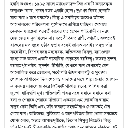
হননি কখনও। ১৯৪৫ সালে ম্যাণ্ডেলাদম্পতির একটি কন্যাসন্তান
জন্মগ্রহণ করে, পরের বছর একটি ছেলে। দুঃখের বিষয় ছেলেটি
মারা যায় ৯ মাস বয়সেই। কিন্তু এ সবকিছুর মাঝেও তাঁদের
আন্দোলনের পরিকল্পনা পূর্ণোদ্যমে এগিয়ে যাচ্ছিল। সেসময়
নেলসন ম্যাণ্ডেলা পরবর্তীকালের মত তেমন শান্তিবাদী বা নরম
মেজাজের মানুষ ছিলেন না। বরং রীতিমত রাগী, রগচটা, অল্পতেই
বারুদের মত জ্বলে ওঠার স্বভাব বলেই জানত সবাই। তবুও তাঁর
সহকর্মীরা, বিশেষ করে মধ্যবয়স্ক, অভিজ্ঞতর সিসুলু, ম্যাণ্ডেলার
মধ্যে লক্ষ করেন একটি স্বাভাবিক নেতৃত্বের ব্যক্তিত্ব। অত্যন্ত সুন্দর,
ব্যায়ামপুষ্ট শরীর, সুদর্শন, দীর্ঘাঙ্গি, যেখানে যান সেখানেই যেন
আলোকিত করে তোলেন, সর্বোপরি ভীষণ বাকপটু ও সুবক্তা।
পোশাক আশাকের দিক থেকেও সাদাদের সঙ্গে পাল্লা দেয়ার যোগ্য--
-সবসময় সাজগোজ করে ফিটফাট থাকার স্বভাব, পালিস করা
জুতো, হাসিখুশি মুখ। শক্তিশালী শত্রুর সঙ্গে সমানে সমানে কথা
বলা ও শেয়ানে শেয়ানে দাঁড়ানো একমাত্র এই লোকটির দ্বারাই
সম্ভব সেটা তিনি এবং তাঁর অন্যান্য সহকর্মীরাও গোড়াতেই টের
পেয়ে যান। অভিজ্ঞতা, বুদ্ধিমত্তা ও জ্ঞানগরিমার দিক থেকে সবচেয়ে
যোগ্য লোক, অন্তত আপাতদৃষ্টিতে, ছিলেন সিসুলু নিজেই। কিন্তু
তাঁর নিজেরই স্বীকারোক্তি অনুযায়ীঃ “আমাদের সামনে দাঁড়ানো এই