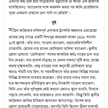
এতটাই অন্ধ ভক্ত হয়ে পড়েছিলেন ভদ্রলোক যে আরো এক জায়গায়
বলেছিলেনঃ “ম্যাণ্ডেলার সঙ্গে করমর্দন করার পর আমি চেয়েছিলাম
পুরো একমাস সেহাতে যেন পানি না ছোঁয়াই”।
দুই
সা
উথ আফ্রিকার দক্ষিণপূর্ব এলাকার ট্র্যান্সকি অঞ্চলের এমভেজো
গ্রামের থেমু গোত্রে একটি শিশুপুত্র জন্মগ্রহণ করেন ১৯১৮ সালের
১৮ই জুলাই। তাঁর বাবা, গ্যাডলা ম্যাণ্ডেলা, প্রভাবপ্রতিপত্তিশীল
গোত্রপতি, ছেলের নাম রাখেন রোলিহালা মাদিবা ম্যাণ্ডেলা। স্থানীয়
জোসা ভাষাতে “রোলিহালা” শব্দের আক্ষরিক অর্থঃ গাছের ডাল ধরে
টান দেওয়া। যার ভাবার্থ দাঁড়ায়ঃ যে কেবল সমস্যা সৃষ্টি করে, সোজা
কথায় দুষ্কৃতকারি। থেমু গোত্রের ধারা অনুযায়ী রোলিহালা ছাড়া
আরও পাঁচটি নাম ছিল, যা পরবর্তীকালে তাঁর ভক্তরা বিভিন্ন সময়ের
বিভিন্ন উপলক্ষে ব্যবহার করেছেন। তাঁর বাবার নামও সমান লম্বা,
যার অপেক্ষাকৃত ছাঁটাইকৃত রূপ হলঃ নিকোসি গ্যাডলা ম্যাণ্ডেলা।
তিনি এবং তাঁর পূর্বপুরুষ কেউ কখনো কোনও স্কুলে যাননি, লিখতে
পড়তে শেখেননি, তার প্রয়োজনও বোধ করেননি। কিন্তু তিনি স্থানীয়
আফ্রিকান জাতির ইতিহাস জানতেন আগাগোড়া, বিশেষ করে
জোসা ভাষাভাষী গোত্রসমূহের। তদুপরি তিনি ছিলেন ভীষণ বাকপটু,