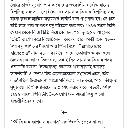
জোরে ভর্তির সুযোগ পান কালোদের তৎকালীন সর্বোচ্চ মানের
বিশ্ববিদ্যালয়তে----পোর্ট হেয়ারের সাউথ আফ্রিকান বিশ্ববিদ্যালয়,
যাকে কৃষ্ণাঙ্গ জাতির অক্সফোর্ড-হার্ভার্ড বলে গণ্য করা হয়। সেখানে
ভর্তি হতে পারা সাধারণ যদু-রহিমের কাজ নয়। ১৯৪৩ সালে তিনি
সেখান থেকে বি এ ডিগ্রি নিয়ে বের হন, পরে দুবছরের আইনের
ডিগ্রিটাও শেষ করে নিয়েছিলেন। তারপর তাঁর কর্মজীবনের শুরু---
প্রিয় বন্ধু অলিভার ট্যাম্বো আর তিনি মিলে “Tambo and
Mandela” নাম দিয়ে একটি ছোটখাটো ওকালতি অফিস খুলে
ফেলেন। কালো জাতির জন্যে সেটাই ছিল সাউথ আফ্রিকার প্রথম
ওকালতি ব্যবসা। ইতোমধ্যে, কলেজে থাকাকালেই অন্যান্য
আদর্শবাদী ও দেশপ্রেমিক ছেলেমেয়েদের সংস্পর্শে এসে, তাঁর
রাজনৈতিক চিন্তাভাবনা আরো পরিপক্কতা লাভ করে, আরো তীক্ষ্ণ ও
সুদৃঢ় হয়। বিশ্ববিদ্যালয়ের ডিগ্রি শেষ করার পরের বছরই, অর্থাৎ
১৯৪৪ সালে, তিনি ANC-তে যোগ দেন আরো কিছু কালো
বুদ্ধিজীবীদের সাথে।
তিন
‘আ
ফ্রিকান ন্যাশনাল কংগ্রেস’-এর উৎপত্তি ১৯১২ সালে।