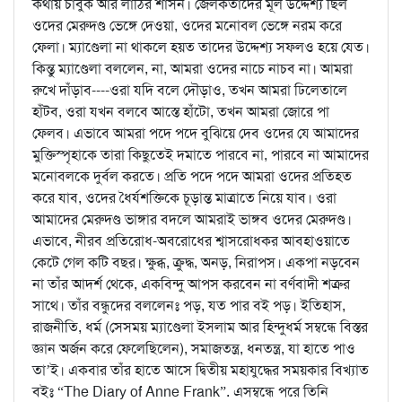
কথায় চাবুক আর লাঠির শাসন। জেলকর্তাদের মূল উদ্দেশ্য ছিল
ওদের মেরুদণ্ড ভেঙ্গে দেওয়া, ওদের মনোবল ভেঙ্গে নরম করে
ফেলা। ম্যাণ্ডেলা না থাকলে হয়ত তাদের উদ্দেশ্য সফলও হয়ে যেত।
কিন্তু ম্যাণ্ডেলা বললেন, না, আমরা ওদের নাচে নাচব না। আমরা
রুখে দাঁড়াব----ওরা যদি বলে দৌড়াও, তখন আমরা ঢিলেতালে
হাঁটব, ওরা যখন বলবে আস্তে হাঁটো, তখন আমরা জোরে পা
ফেলব। এভাবে আমরা পদে পদে বুঝিয়ে দেব ওদের যে আমাদের
মুক্তিস্পৃহাকে তারা কিছুতেই দমাতে পারবে না, পারবে না আমাদের
মনোবলকে দুর্বল করতে। প্রতি পদে পদে আমরা ওদের প্রতিহত
করে যাব, ওদের ধৈর্যশক্তিকে চূড়ান্ত মাত্রাতে নিয়ে যাব। ওরা
আমাদের মেরুদণ্ড ভাঙ্গার বদলে আমরাই ভাঙ্গব ওদের মেরুদণ্ড।
এভাবে, নীরব প্রতিরোধ-অবরোধের শ্বাসরোধকর আবহাওয়াতে
কেটে গেল কটি বছর। ক্ষুব্ধ, ক্রুদ্ধ, অনড়, নিরাপস। একপা নড়বেন
না তাঁর আদর্শ থেকে, একবিন্দু আপস করবেন না বর্ণবাদী শত্রুর
সাথে। তাঁর বন্ধুদের বললেনঃ পড়, যত পার বই পড়। ইতিহাস,
রাজনীতি, ধর্ম (সেসময় ম্যাণ্ডেলা ইসলাম আর হিন্দুধর্ম সম্বন্ধে বিস্তর
জ্ঞান অর্জন করে ফেলেছিলেন), সমাজতন্ত্র, ধনতন্ত্র, যা হাতে পাও
তা’ই। একবার তাঁর হাতে আসে দ্বিতীয় মহাযুদ্ধের সময়কার বিখ্যাত
বইঃ “The Diary of Anne Frank”. এসম্বন্ধে পরে তিনি