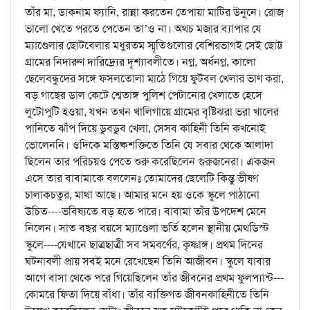
তাঁর মা, ডাকনাম ফ্যানি, রান্না করতেন তেপায়া মাটির উনুনে। রোজ
ভালো খেতে পরতে পেতেন তা’ও না। অথচ মজার ব্যাপার যে
ম্যাণ্ডেলার ছোটবেলার মধুরতম স্মৃতিগুলোর বেশিরভাগই সেই ছোট্ট
গ্রামের নিদারুণ দারিদ্র্যের দৃশ্যাবলীতে। নগ্ন, অর্ধনগ্ন, কালো
ছেলেবন্ধুদের সঙ্গে ফসলতোলা মাঠে গিয়ে ফুটবল খেলার ভাণ করা,
বড় গাছের ডাল কেটে শ্বেতাঙ্গ পুলিশ পেটানোর খেলাতে হেসে
লুটোপুটি হওয়া, যখন তখন খালিগায়ে গ্রামের বৃষ্টিঝরা ভরা খালের
পানিতে ঝাঁপ দিয়ে ডুবডুব খেলা, সেসব কাহিনী তিনি কখনোই
ভোলেননি। ওদিকে মস্তিষ্কশক্তিতে তিনি যে সবার থেকে আলাদা
ছিলেন তার পরিচয়ও পেতে শুরু করেছিলেন গুরুজনেরা। একজন
এসে তার বাবামাকে বললেনঃ তোমাদের ছেলেটি কিন্তু ভীষণ
চালাকচতুর, মাথা আছে। আমার মনে হয় ওকে স্কুলে পাঠানো
উচিত----ভবিষ্যতে বড় হতে পারে। বাবামা তাঁর উপদেশ মেনে
নিলেন। সাত বছর বয়সে ম্যাণ্ডেলা ভর্তি হলেন স্থানীয় মেথডিস্ট
স্কুলে----যেখানে ছাত্রছাত্রী সব সমবর্ণের, কৃষ্ণাঙ্গ। প্রথম দিনের
ঘটনাবলী প্রায় সবই মনে রেখেছেন তিনি আজীবন। স্কুলে যাবার
আগে বাসা থেকে পরে গিয়েছিলেন তাঁর জীবনের প্রথম ফুলপ্যান্ট---
কোমরে ফিতা দিয়ে বাঁধা। তাঁর ব্যক্তিগত জীবনকাহিনীতে তিনি