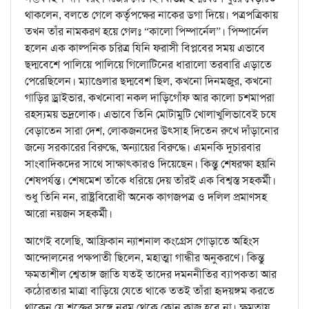
থাকলেন, বলতে গেলে কর্তৃপক্ষের নাকের ডগা দিয়ে। পত্রপত্রিকায়
তখন তাঁর নামকরণ হয়ে গেলঃ “কালো পিম্পার্নেল”। পিম্পার্নেল
হলেন এক কাল্পনিক চরিত্র যিনি ফরাসী বিপ্লবের সময় এভাবে
ছদ্মবেশে পালিয়ে পালিয়ে গিলোটিনের ধারালো তরবারি এড়াতে
পেরেছিলেন। ম্যাণ্ডেলার ছদ্মবেশ ছিল, কখনো দিনমজুর, কখনো
গাড়ির ড্রাইভার, কখনোবা নকল দাড়িগোঁফ আর কালো চশমাপরা
রহস্যময় ভদ্রলোক। এভাবে তিনি মোটামুটি খোলাখুলিভাবেই চষে
বেড়াতেন সারা দেশ, লোকজনদের উৎসাহ দিতেন রুখে দাঁড়ানোর
জন্যে সরকারের বিরুদ্ধে, অন্যায়ের বিরুদ্ধে। এমনকি দুচারবার
সাংবাদিকদের সাথে সাক্ষাৎকারও দিয়েছেন। কিন্তু শেষরক্ষা হয়নি
শেষপর্যন্ত। শেষমেশ তাঁকে ধরিয়ে দেয় তাঁরই এক বিশ্বস্ত সহকর্মী।
শুধু তিনি নন, রাষ্ট্রবিরোধী অনেক কাগজপত্র ও দলিল প্রমাণসহ
আরো নয়জন সহকর্মী।
আগেই বলেছি, আফ্রিকান ন্যাশনাল কংগ্রেস গোড়াতে অহিংস
আন্দোলনের পক্ষপাতী ছিলেন, মহাত্মা গান্ধীর অনুকরণে। কিন্তু
ক্ষমতাশীল শ্বেতাঙ্গ জাতি যতই তাদের দমননীতির ব্যাপকতা আর
কঠোরতার মাত্রা বাড়িয়ে যেতে থাকে ততই তাঁরা হৃদয়ঙ্গম করতে
থাকেন যে শক্তের সঙ্গে নরম থেকে কোন কাজ হবে না। ক্ষমতায়