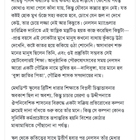
দায়িত্ব পালন করাটিও তাঁর কর্তব্য হয়ে দাঁড়াবে। কৈশোর পর্যন্ত
কোথাও ব্যথা পেলে কাঁদা যায়, কিন্তু যৌবনে কান্নার স্থান নেই। যত
কষ্টই হোক মুখ গুঁজে সহ্য করতে হবে, চোখে যেন জল না দেখে
কেউ, তার চেয়ে লজ্জা নেই আর কিছুতে। নেলসন ম্যাণ্ডেলার
চারিত্রিক দার্ঢ্যতে এই তান্ত্রিক মন্ত্রটিও হয়ত কাজ করেছিল কিছুটা---
-প্রাপ্ত বয়সে এই লোকটার মুখে মানুষ কখনো ব্যথায় কুঁকড়ে উঠা
দেখেনি, কষ্টে কাতর হয়ে ককিয়ে ওঠা শোনেনি। অসাধারণ শক্ত
মনের মানুষ ছিলেন তিনি, এবং ওই প্রস্তুতিটা সম্ভবত সেই
ছোটবেলারই শিক্ষা। আনুষ্ঠানিক পৌরুষোৎসবের সময় নেলসন
আরো একটি গৌত্রিক নামে ভূষিত হন---দালিবুঙ্গা, যার মানে হল
‘বুঙ্গা জাতির পিতা’, গৌত্রিক শাসক সম্প্রদায়ের নাম।
মেথডিস্ট স্কুলের ব্রিটিশ ধারার শিক্ষাতে বিপ্লবী চিন্তাভাবনার
অবকাশ ছিল না অবশ্য, কিন্তু চাচার প্রেরণা ও উদ্দীপনাতে
ঔপনিবেশিক শাসনের বিরুদ্ধে একটা সক্রিয় প্রতিরোধের কল্পনা
ক্রমেই দানা বাঁধতে শুরু করে তাঁর মনে। কিন্ত সে কল্পনা কোনও
সুনির্দিষ্ট কর্মপ্রচেষ্টাতে রূপান্তরিত হয়নি বিশের কোঠার
মাঝামাঝিতে পৌঁছানো না পর্যন্ত।
স্কুল থেকে কৃতিত্বের সাথে উত্তীর্ণ হবার পর নেলসন তাঁর মেধার