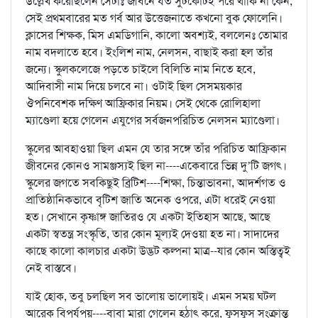
উল্লেখ করেছিলেন সেটাঃ জীবনে যত সুটকোটই পরে থাকি না কেন,
সেই প্রথমবারের মত গর্ব আর উত্তেজনাতে কখনো বুক ফোলেনি।
ক্লাসের শিক্ষক, মিস এমডিগানি, কালো অবশ্যই, বললেনঃ তোমার
নাম বদলাতে হবে। ইংলিশ নাম, নেলসন, বাছাই করা হল তাঁর
জন্যে। স্কুলকলেজে পড়তে চাইলে বিলিতি নাম নিতে হবে,
আদিবাসী নাম দিয়ে চলবে না। ওটাই ছিল সেসময়কার
ঔপনিবেশক দক্ষিণ আফ্রিকার নিয়ম। সেই থেকে রোলিহালা
ম্যাণ্ডেলা হয়ে গেলেন এযুগের সর্বজনপরিচিত নেলসন ম্যাণ্ডেলা।
স্কুলের আবহাওয়া ছিল এমন যে তার সঙ্গে তাঁর পরিচিত আফ্রিকান
জীবনের কোনও সামঞ্জস্যই ছিল না----একেবারে ভিন্ন দু’টি জগৎ।
স্কুলের জগতে সবকিছুই ব্রিটিশ----শিক্ষা, চিন্তাভাবনা, আদর্শগত ও
প্রাতিষ্ঠানিকভাবে বৃটিশ জাতি অনেক ওপরে, এটা ধরেই নেওয়া
হত। সেখানে কৃষ্ণাঙ্গ জাতিরও যে একটা ইতিহাস আছে, আছে
একটা স্বতন্ত্র সংস্কৃতি, তার কোন মূল্যই দেওয়া হত না। সাদাদের
কাছে কালো কালচার একটা উদ্ভট কল্পনা মাত্র--যার কোন অস্তিত্বই
নেই বাস্তবে।
যাই হোক, তবু চলছিল সব ভালোয় ভালোয়ই। এমন সময় ঘটল
আরেক বিপর্যপয়----বাবা মারা গেলেন হঠাৎ করে, ফুসফুস সংক্রান্ত