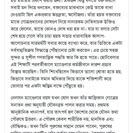
হত মতামত প্রকাশ করার জন্য। একজন কিছু বলতে শুরু করলে
সবাই মন দিয়ে শুনতেন, বক্তব্যের মাঝখানে কেউ তাকে বাধা
দেওয়াটা ছিল একপ্রকার অভদ্রতা, অসৌজন্য। তাঁরা হয়ত বক্তব্যের
মাঝে গোত্রপ্রধানের দোষগুণ নিয়ে নানারকম নেতিবাচক উক্তিও
করে ফেলেন, তাতে কোনও দোষ ধরা হত না। যার যা বলার সেটা
শেষ হয়ে গেলে তাঁর চাচা হয়ত সভার ধারাবাহিক আলাপ-
আলোচনার সারমর্মটি সবার কাছে ব্যাখ্যা করে, তার ভিত্তিতে একটা
সর্বসম্মতিক্রম সিদ্ধান্তে পৌঁছানোর চেষ্টা করতেন। এর চেয়ে সহজ
সুন্দর ও সুশীল গণতান্ত্রিক পদ্ধতি আর কি হতে পারে। ছোটবেলার
এই শিক্ষাটি পরবর্তীকালে ম্যাণ্ডেলার কর্মজীবনে দারুণ প্রভাব
বিস্তার করেছিল। তিনি শিখেছিলেন কিভাবে ভালো শ্রোতা হতে হয়,
কিভাবে সবাইকে সমান অধিকার দিয়ে তাকে শক্তিশালী করে
তোলার পর একটা অন্তিম লক্ষে পৌঁছুতে হয়।
নেলসন ম্যাণ্ডেলার বয়স যখন ষোল তখন তাঁর আফ্রিকান গোত্রের
সনাতন প্রথা অনুযায়ী যৌবনব্রত পালন করার সময়। প্রথমত
আনুষ্ঠানিক খৎনাপর্ব, যার তাৎপর্য হল কৈশোর থেকে যৌবন তথা
পৌরুষে উত্তরণ। এ-পৌরুষ কেবল শারীরিক নয়, মানসিক এবং
বৌদ্ধিকও। তখন তিনি পুরুষের সম্মান যেমন পাবেন, পুরুষের