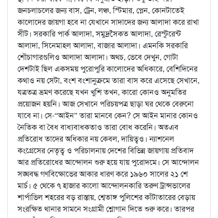
জনচলাচলের জন্য বাস, ট্রেন, লঞ্চ, স্টিমার, প্লেন, কোনটাতেই
কালোদের জায়গা হবে না যেখানে সাদাদের জন্য আলাদা করে রাখা
সীট। সরকারি পার্ক আলাদা, সমুদ্রসৈকত আলাদা, রেস্টুরেন্ট
আলাদা, সিনেমাহল আলাদা, বাজার আলাদা। এমনকি সরকারি
শৌচাগারগুলিও আলাদা আলাদা। অথচ, ভেবে দেখুন, গোটা
দেশটাই ছিল একসময় পুরোপুরি কালোদের অধিকারে, বেশিদিনের
কথাও নয় সেটা, বংশ বংশানুক্রমে তারা বাস করে এসেছে সেখানে,
যত্রতত্র ভ্রমণ করেছে যখন খুশি তখন, কারো কোনও অনুমতির
প্রয়োজন হয়নি। আজ সেখানে পরিচয়পত্র ছাড়া ঘর থেকে বেরুনো
যাবে না। সে-“আইন” তারা মানবে কেন? সে আইন মানার কোনও
নৈতিক বা বৈধ বাধ্যবাধকতাও তারা বোধ করেনি। অতএব
প্রতিরোধ তাদের অধিকার নয় কেবল, দায়িত্বও। ন্যাশনেল
কংগ্রেসের নেতৃত্ব ও পরিচালনায় দেশের বিভিন্ন জায়গায় প্রতিবাদ
আর প্রতিরোধের আন্দোলন শুরু হয়ে যায় পুরোদমে। সে আন্দোলন
সঙ্ঘবদ্ধ গণবিক্ষোভের আকার ধারণ করে ১৯৬০ সালের ২১ শে
মার্চ। ৫ থেকে ৭ হাজার কালো আন্দোলনকারি তরুণ ট্রান্সভালের
শার্পাভিল শহরের বড় রাস্তায়, শ্বেতাঙ্গ পুলিশের কাঁটাতারের বেড়ায়
সংরক্ষিত থানার সামনে সংগ্রামী শ্লোগান দিতে শুরু করে। তারপর