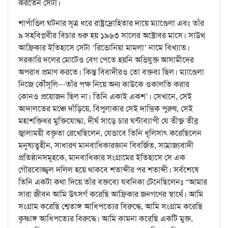
করতেন সেটা।
শার্পাভিল ঘটনার সূত্র ধরে রাষ্ট্রদ্রোহিতার দায়ে ম্যাণ্ডেলা এবং তাঁর
৯ সহবিপ্লবীর বিচার শুরু হয় ১৯৬৩ সালের অক্টোবর মাসে। সাউথ
আফ্রিকার ইতিহাসে সেটা ‘রিভোনিয়া মামলা’ নামে বিখ্যাত।
সরকারি দলের মোটেও বেগ পেতে হয়নি অভিযুক্ত আসামীদের
অপরাধ প্রমাণ করতে। কিন্ত বিবাদীরও তো বক্তব্য ছিল। ম্যাণ্ডেলা
নিজে কৌঁসূলি---তাঁর পক্ষ নিয়ে অন্য কাউকে ওকালতি করার
কোনও প্রয়োজন ছিল না। তিনি একাই একশ’। সেখানে, সেই
আদালতের মঞ্চে দাঁড়িয়ে, বিপুলাকার সেই দাম্ভিক পুরুষ, সেই
মহাশক্তিধর মুক্তিযোদ্ধা, দীর্ঘ সাড়ে চার ঘন্টাব্যাপী যে তীক্ষ্ণ তীব্র
জ্বালাময়ী বক্তৃতা রেখেছিলেন, যেভাবে তিনি ধূলিসাৎ করেছিলেন
মনুষ্যত্বহীন, সাধারণ মানবাধিকারজ্ঞান বিবর্জিত, সাম্রাজ্যবাদী
প্রতিষ্ঠানসমূহকে, মানবাধিকার সংগ্রামের ইতিহাসে সে এক
গৌরবোজ্জ্বল দলিল হয়ে থাকবে শতাব্দীর পর শতাব্দী। সর্বশেষে
তিনি একটা কথা দিয়ে তাঁর বক্তব্যে যবনিকা টেনেছিলেনঃ “আমার
সারা জীবন আমি উৎসর্গ করেছি আফ্রিকার জনগণের স্বার্থে। আমি
সংগ্রাম করেছি শ্বেতাঙ্গ আধিপত্যের বিরুদ্ধে, আমি সংগ্রাম করেছি
কৃষ্ণাঙ্গ আধিপত্যের বিরুদ্ধে। আমি কামনা করেছি একটি মুক্ত,