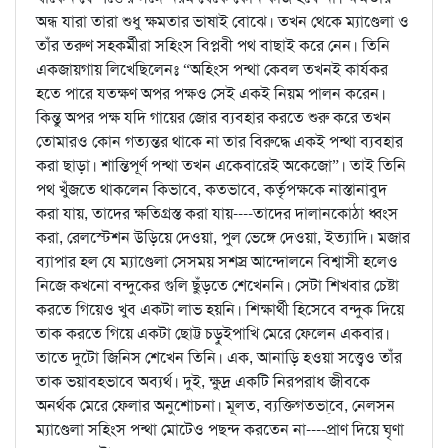
অন্ধ যারা তারা শুধু ক্ষমতার ভাষাই বোঝে। তখন থেকে ম্যাণ্ডেলা ও
তাঁর তরুণ সহকর্মীরা সহিংস বিপ্লবী পথ বাছাই করে নেন। তিনি
একজায়গায় লিখেছিলেনঃ “অহিংস পন্থা কেবল তখনই কার্যকর
হতে পারে যতক্ষণ অপর পক্ষও সেই একই নিয়ম পালন করেন।
কিন্তু অপর পক্ষ যদি গায়ের জোর ব্যবহার করতে শুরু করে তখন
তোমারও কোন গত্যন্তর থাকে না তার বিরুদ্ধে একই পন্থা ব্যবহার
করা ছাড়া। শান্তিপূর্ণ পন্থা তখন একেবারেই অকেজো”। তাই তিনি
পথ খুঁজতে থাকলেন কিভাবে, কতভাবে, কর্তৃপক্ষকে নাস্তানাবুদ
করা যায়, তাদের ক্ষতিগ্রস্ত করা যায়----তাদের দালানকোঠা ধ্বংস
করা, রেলস্টেশন উড়িয়ে দেওয়া, পুল ভেঙ্গে দেওয়া, ইত্যাদি। মজার
ব্যাপার হল যে ম্যাণ্ডেলা সেসময় সশস্র আন্দোলনে বিশ্বাসী হলেও
নিজে কখনো বন্দুকের গুলি ছুঁড়তে শেখেননি। সেটা শিখবার চেষ্টা
করতে গিয়েও খুব একটা লাভ হয়নি। শিক্ষার্থী হিসেবে বন্দুক দিয়ে
তাক করতে গিয়ে একটা ছোট্ট চড়ুইপাখি মেরে ফেলেন একবার।
তাতে দুটো জিনিস শেখেন তিনি। এক, আনাড়ি হওয়া সত্ত্বেও তাঁর
তাক ভয়াবহভাবে অব্যর্থ। দুই, ক্ষুদ্র একটি নিরপরাধ জীবকে
অনর্থক মেরে ফেলার অনুশোচনা। মূলত, ব্যক্তিগতভা্বে, নেলসন
ম্যাণ্ডেলা সহিংস পন্থা মোটেও পছন্দ করতেন না----প্রাণ দিয়ে ঘৃণা