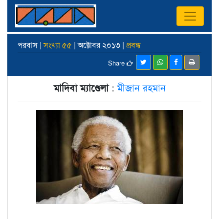
পরবাস |
সংখ্যা ৫৫
| অক্টোবর ২০১৩ |
প্রবন্ধ
Share
মাদিবা ম্যাণ্ডেলা
:
মীজান রহমান