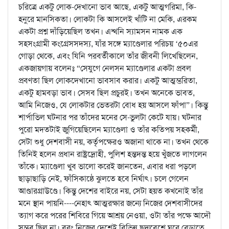
চরিত্রে একটু লোক-দেখানো ভাব আছে, একটু আত্মগরিমা, কি-
হনুরে মানসিকতা। লোকটা কি আসলেই খাঁটি না মেকি, এরকম
একটা প্রশ্ন দাঁড়িয়েছিল তখন। এন্থনি স্যামসন নামক এক
সহসংগ্রামী কংগ্রেসসদস্য, যাঁর সঙ্গে ম্যাণ্ডেলার পরিচয় ‘৫০এর
গোড়া থেকে, এবং যিনি পরবর্তীকালে তাঁর জীবনী লিখেছিলেন,
একজায়গায় বলেনঃ “সেযুগে নেলসন ম্যাণ্ডেলার একটা প্রবল
প্রবণতা ছিল লোকদেখানো ভাবসাব করার। একটু আত্মম্ভরিতা,
একটু হামবড়া ভাব। সেসব ছিল প্রচুরই। তখন অনেকে ভাবত,
আমি নিজেও, যে লোকটার ভেতরটা বোধ হয় আসলে ফাঁপা”। কিন্তু
শার্পাভিল ঘটনার পর তাঁদের মনের সে-ভুলটা কেটে যায়। ঘটনার
পুরো মদতটাই জুগিয়েছিলেন ম্যাণ্ডেলা ও তাঁর কতিপয় সহকর্মী,
সেটা শুধু দেশবাসী নয়, কর্তৃপক্ষেরও অজানা থাকে না। তখন থেকে
তিনিই হলেন প্রধান রাষ্ট্রদ্রোহী, পুলিশ হন্তদন্ত হয়ে খুঁজতে লাগলেন
তাঁকে। ম্যাণ্ডেলা খুব ভালো করেই জানতেন, এবার ধরা পড়লে
ছাড়াছাড়ি নেই, ফাঁসিকাষ্ঠে ঝুলতে হবে নির্ঘাৎ। চলে গেলেন
আণ্ডারগ্রাউণ্ডে। কিন্তু দেশের বাইরে নয়, সেটা হয়ত কখনোই তাঁর
মনে স্থান পায়নি----নেহাৎ আত্মরক্ষার জন্যে নিজের দেশবাসীদের
ত্যাগ করে পরের শিবিরে গিয়ে আশ্রয় নেওয়া, ওটা তাঁর পক্ষে আদৌ
সম্ভব ছিল না। বরং নিজের দেশেই বিভিন্ন ছদ্মবেশে ঘুরে বেড়াতে