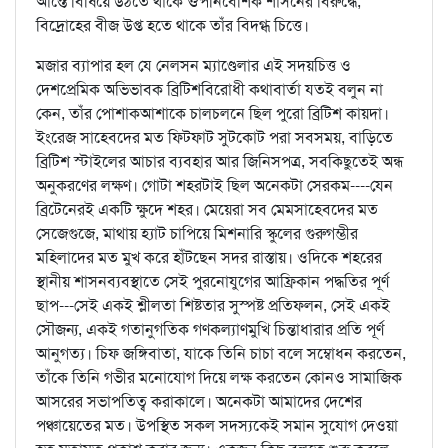
আস্তে বিষিয়ে উঠতে থাকে ঔপনিবেশিক শাসনের বিরুদ্ধে,
বিদ্রোহের বীজ উপ্ত হতে থাকে তাঁর বিদগ্ধ চিত্তে।
মজার ব্যাপার হল যে নেলসন ম্যাণ্ডেলার এই সদয়চিত্ত ও
দেশপ্রেমিক অভিভাবক ব্রিটিশবিরোধী কথাবার্তা যতই বলুন না
কেন, তাঁর পোশাকআশাকে চালচলনে ছিল পুরো ব্রিটিশ কায়দা।
ইংরেজ সাহেবদের মত ফিটফাট সুটকোট পরা সবসময়, বাড়িতে
ব্রিটিশ স্টাইলের আচার ব্যবহার আর জিনিসপত্র, সবকিছুতেই অন্ধ
অনুকরণের লক্ষণ। গোটা শহরটাই ছিল অনেকটা সেরকম----যেন
ব্রিটেনেরই একটি ক্ষুদে শহর। মেয়েরা সব মেমসাহেবদের মত
সেজেগুজে, মাথায় হ্যাট চাপিয়ে মিশনারি স্কুলের গুরুগম্ভীর
মহিলাদের মত মুখ করে হাঁটছেন সদর রাস্তায়। ওদিকে শহরের
স্থানীয় শাসনব্যবস্থাতে সেই পুরনোযুগের আফ্রিকান পদ্ধতির পূর্ণ
ছাপ---সেই একই শ্লীলতা শিষ্টতার সুস্পষ্ট প্রতিফলন, সেই একই
সৌজন্য, একই গতানুগতিক গণকল্যাণমুখি চিন্তাধারার প্রতি পূর্ণ
আনুগত্য। চিফ জঙ্গিবাতা, যাকে তিনি চাচা বলে সম্বোধন করতেন,
তাঁকে তিনি গভীর মনোযোগ দিয়ে লক্ষ করতেন কোনও সামাজিক
আসরের সভাপতিত্ব করাকালে। অনেকটা আমাদের দেশের
পঞ্চায়েতের মত। উপস্থিত সকল সদস্যকেই সমান সুযোগ দেওয়া