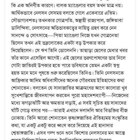
কি এক অনির্ণীত কারণে। বালক ম্যাণ্ডেলার বয়স তখন মাত্র নয়।
আর্থিকভাবে নেলসন সেসময় বলতে গেলে একেবারে এতিম।
সৌভাগ্যবশতঃ তখনকার গোত্রপতি, অস্থায়ী রাজ্যপাল, জঙ্গিতাবা
ডালিন্দিবা, নেলসনের অভিভাবকত্বের দায়িত্ব গ্রহণ করে নেন
সানন্দে ও সোৎসাহে----পিতা ম্যাণ্ডেলা নিজে যখন গোত্রনেতা
ছিলেন তখন এই ভদ্রলোকের একটা বড় উপকার করে
দিয়েছিলেন। সে ঋণ তিনি ভোলেননি। তাছাড়া ছেলের মেধার খবর
তাঁর কানে এসেছিল আগেই। এই ছেলের ভরণপোষণের ভার নিলে
গোটা জাতিরই উপকার হতে পারে ভবিষ্যতে তেমন একটা স্বপ্ন
হয়ত মনে মনে পুষতে শুরু করেছিলেন তিনিও। তিনি নেলসনকে
আফ্রিকার আদিম অধিবাসীদের অনেক গৌরবময় ইতিহাসের কথা
শোনাতেন। বলতেন যে সাদাজাতির আক্রমণের আগে কালোরা খুব
সুখেশান্তিতে জীবনযাপন করতেন পুরো মহাদেশব্যাপী----নিজেদের
মধ্যে ঝগড়াঝাঁটি আর ক্ষমতার লড়াই, এ সবই সূচিত হয় সাদাদের
ঘাঁটি গেড়ে বসার পর----তারাই এখানে দলাদলি আর বিভক্তির বীজ
ঢোকায়। তিনি আরো শোনাতেন কৃষ্ণাঙ্গজাতির ঐতিহ্যময় সংস্কৃতির
কথা, যা একটু একটু করে ধ্বংস করে দিয়েছে এই হানাদার
শ্বেতাঙ্গজাতি। এসব গল্প শুনে শুনে কিশোর নেলসনের মন আস্তে