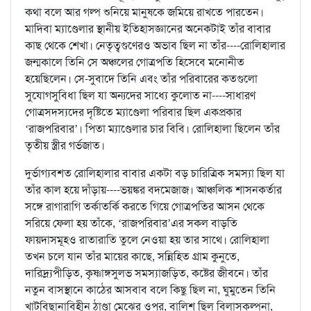
কথা বলে আর গল্প শুনিয়ে মানুষকে জমিয়ে রাখতে পারতেন।
মাদিবা ম্যাণ্ডেলার স্থানীয় ইতিহাসজ্ঞানের অনেকটাই তাঁর বাবার
কাছ থেকে শেখা। নেতৃত্বগুণেরও অভাব ছিল না তাঁর----রোলিহালার
জন্মকালে তিনি সে অঞ্চলের গোত্রপতি হিসেবে মনোনীত
হয়েছিলেন। সে-সুবাদে তিনি এবং তাঁর পরিবারের কতগুলো
সুযোগসুবিধা ছিল যা অন্যদের সাধ্যে কুলোত না----সাধারণ
গোত্রসদস্যদের দৃষ্টিতে ম্যাণ্ডেলা পরিবার ছিল একপ্রকার
‘রাজপরিবার’। পিতা ম্যাণ্ডেলার চার বিবি। রোলিহালা ছিলেন তাঁর
তৃতীয় স্ত্রীর গর্ভজাত।
দুর্ভাগ্যবশত রোলিহালার বাবার একটা বড় চারিত্রিক সমস্যা ছিল যা
তাঁর কাল হয়ে দাঁড়ায়----ভয়ঙ্কর বদমেজাজ। আঞ্চলিক শাসনকর্তার
সঙ্গে রাগারাগি তর্কাতর্কি করতে গিয়ে গোত্রপতির আসন থেকে
সরিয়ে ফেলা হয় তাঁকে, ‘রাজপরিবার’এর সকল বাড়তি
ফায়দাসমূহও রাতারাতি তুলে নেওয়া হয় তার সাথে। রোলিহালা
তখন চলে যান তাঁর মায়ের কাছে, সন্নিহিত গ্রাম কুনুতে,
দারিদ্র্যপীড়িত, কৃষ্ণাঙ্গসুলভ সমস্যাজড়িত, কষ্টের জীবনে। তাঁর
নতুন বাসস্থানে কাঠের আসবাব বলে কিছু ছিল না, ঘুমুতেন তিনি
খাটবিছানাবিহীন ঠাণ্ডা মেঝের ওপর, বালিশ ছিল বিলাসকল্পনা,