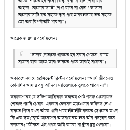
তাকে শিখতে হয় পরে। কিন্তু ‘ঘৃণা’টা যদি শেখা যায়
তাহলে ‘ভালোবাসা’টা শেখা যাবে না কেন? আসলে
ভালোবাসাটি যত সহজে স্থান পায় মানবহৃদয়ে তত সহজে
তো তার বিপরীতটি পায় না”।
আরেক জায়গায় বলেছিলেনঃ
“দলের নেতাকে থাকতে হয় সবার পেছনে, যাতে
সামনে যারা আছে তারা ভাবতে পারে তারাই সামনে”।
অকারণে নয় যে প্রেসিডেন্ট ক্লিন্টন বলেছিলেনঃ “আমি জীবনেও
কোনদিন আমার বন্ধু আদিবা ম্যাণ্ডেলাকে ভুলতে পারব না”।
অকারণে নয় যে দক্ষিণ আফ্রিকার অন্যতম শ্রেষ্ঠ গলফ খেলোয়াড়,
শ্বেতাঙ্গ গ্যারি প্লেয়ার, একবার নেলসন ম্যাণ্ডেলার অফিসে দেখা
করতে গিয়ে যখন তাঁকে খালিপায়ে হাঁটাহাঁটি করতে দেখলেন তখন
কি এক স্বতঃস্ফূর্ত আবেগের তাড়নায় নত হয়ে তাঁর পদচুম্বন করে
বললেনঃ “জীবনে এই প্রথম আমি কারো পা ছুঁয়ে চুমু খেলাম”।