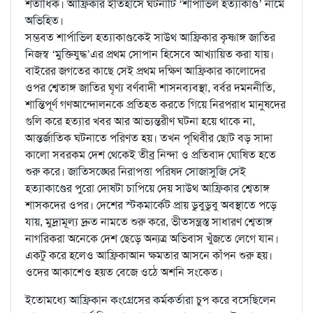
শতাধিক। আফ্রিকার ইতিহাসে ঘটনাটি ‘শার্পাভিল হত্যাকাণ্ড’ নামে
অভিহিত।
সম্ভবত শার্পাভিল হত্যাকাণ্ডকেই সাউথ আফ্রিকার কৃষ্ণাঙ্গ জাতির
নিজস্ব ‘মুক্তিযুদ্ধ’এর প্রথম সোপান হিসেবে আখ্যায়িত করা যায়।
বাইরের জগতের কাছে সেই প্রথম দক্ষিণ আফ্রিকার কালোদের
ওপর শ্বেতাঙ্গ জাতির ঘৃণ্য বর্ণবাদী শাসনব্যবস্থা, বর্বর দমননীতি,
শান্তিপূর্ণ গণআন্দোলনকে প্রতিহত করতে গিয়ে নিরপরাধ মানুষদের
গুলি করে হত্যার খবর আর আভ্যন্তরীণ ঘটনা হয়ে থাকে না,
আন্তর্জাতিক ঘটনাতে পরিণত হয়। তখন পৃথিবীর ছোট বড় সাদা
কালো সবরকম দেশ থেকেই তীব্র নিন্দা ও প্রতিবাদ ঘোষিত হতে
শুরু করে। জাতিসঙ্ঘের নিরাপত্তা পরিষদ সোজাসুজি সেই
হত্যাকাণ্ডের পুরো দোষটা চাপিয়ে দেয় সাউথ আফ্রিকার শ্বেতাঙ্গ
শাসকদের ওপর। দেশের স্টকমার্কেট প্রায় ডুবুডুবু অবস্থাতে পড়ে
যায়, মুদ্রামূল্য দ্রুত নামতে শুরু করে, ভীতসন্ত্রস্ত সাধারণ শ্বেতাঙ্গ
নাগরিকরা অনেকে দেশ ছেড়ে অন্যত্র অভিবাস খুঁজতে লেগে যান।
একটু করে হলেও আফ্রিকাআন ক্ষমতার আসনে কাঁপন শুরু হয়।
ওদের আকাশেও হয়ত বেজে ওঠে অশনি সংকেত।
ইতোমধ্যে আফ্রিকান কংগ্রেসের কর্মকর্তারা চুপ করে বসেছিলেন