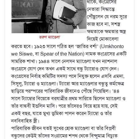
থাকে, কংগ্রেসের
নেতারা সিদ্ধান্তে
পৌঁছুলেন যে নরম সুরে
কাজ হবে না, সশস্ত্র
ক্ষমতাকে ক্ষমতার অস্ত্র
তরুণ ম্যাণ্ডেলা
দিয়েই মোকাবেলা
করতে হবে। ১৯২৩ সালে গঠিত হল ‘জাতির বর্শা’ (Umkhonto
we Siswe, বা Spear of the Nation) নামক কংগ্রেসের একটি
সামরিক শাখা। ১৯৪৪ সালে নেলসন ম্যাণ্ডেলা যখন ন্যাশনাল
কংগ্রেসে যোগ দেন তখন একই সাথে বন্ধু ট্যাম্বোও যোগ দেন।
কংগ্রেসের নির্বাহ কমিটির সদস্য পদে নিযুক্ত হলেন এসবি এমদা,
সিসুলু, ট্যাম্বো ও ম্যাণ্ডেলা। ট্যাম্বো আর ম্যাণ্ডেলার বন্ধুত্ব কর্মক্ষেত্র
ছাড়িয়ে পরস্পরের পারিবারিক জীবনেও পৌঁছে গিয়েছিল। ’৪৪
সালে ট্যাম্বোর বিয়েতে বরযাত্রীর প্রথম সারিতে ছিলেন ম্যাণ্ডেলা ও
তাঁর বান্ধবী ইভলিন মাসি। পরে তাঁদেরও বিয়ে হয়ে যায়, সেই
একই বছর, যাতে মুখ্য ভূমিকা পালন করেন ট্যাম্বো ও তাঁর
নববিবাহিত স্ত্রী।
পারিবারিক জীবন যতই সুখের হোক ম্যাণ্ডেলা বা তাঁর বিপ্লবী
বন্ধুদের কেউই তাঁদের সংগ্রামের শপথ থেকে বিন্দুমাত্র বিচ্যুত