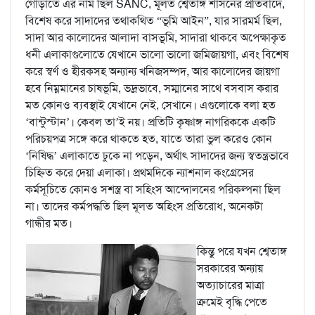
গোড়াতে এর নাম ছিল SANC, মূলত শ্বেতাঙ্গ শাসনের প্রতিবাদে,
বিশেষ করে সাদাদের তথাকথিত “ভূমি আইন”, যার সারমর্ম ছিল,
সাদা আর কালোদের আলাদা বাসভূমি, সাদারা থাকবে অপেক্ষাকৃত
ধনী এলাকাগুলোতে যেখানে ভালো ভালো জমিজায়গা, এবং বিশেষ
করে স্বর্ণ ও হীরকসহ অন্যান্য খনিজসম্পদ, আর কালোদের জায়গা
হবে নিম্নমানের চাষভূমি, ভদ্রভাবে, সম্মানের সাথে বসবাস করার
মত কোনও ব্যবস্থাই যেখানে নেই, সেখানে। এগুলোকে বলা হত
‘বান্টুস্টান’। কেবল তা’ই নয়। প্রতিটি কৃষ্ণাঙ্গ নাগরিককে একটি
পরিচয়পত্র সঙ্গে করে থাকতে হত, যাতে তারা ভুল করেও কোন
‘নিষিদ্ধ’ এলাকাতে ঢুকে না পড়েন, অর্থাৎ সাদাদের জন্য স্বতন্ত্রভাবে
চিহ্নিত করে দেয়া এলাকা। প্রথমদিকে ন্যাশনাল কংগ্রেসের
কর্মসূচিতে কোনও সশস্ত্র বা সহিংস আন্দোলনের পরিকল্পনা ছিল
না। তাদের কর্মপদ্ধতি ছিল মূলত অহিংস প্রতিরোধ, অনেকটা
গান্ধীর মত।
কিন্তু পরে যখন শ্বেতাঙ্গ
সরকারের অন্যায়
অত্যাচারের মাত্রা
ক্রমেই বৃদ্ধি পেতে