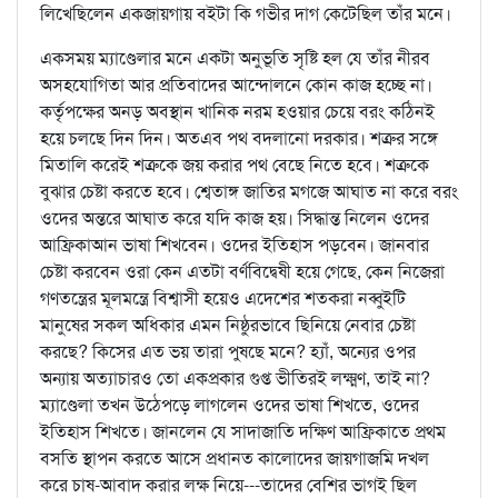
লিখেছিলেন একজায়গায় বইটা কি গভীর দাগ কেটেছিল তাঁর মনে।
একসময় ম্যাণ্ডেলার মনে একটা অনুভূতি সৃষ্টি হল যে তাঁর নীরব
অসহযোগিতা আর প্রতিবাদের আন্দোলনে কোন কাজ হচ্ছে না।
কর্তৃপক্ষের অনড় অবস্থান খানিক নরম হওয়ার চেয়ে বরং কঠিনই
হয়ে চলছে দিন দিন। অতএব পথ বদলানো দরকার। শত্রুর সঙ্গে
মিতালি করেই শত্রুকে জয় করার পথ বেছে নিতে হবে। শত্রুকে
বুঝার চেষ্টা করতে হবে। শ্বেতাঙ্গ জাতির মগজে আঘাত না করে বরং
ওদের অন্তরে আঘাত করে যদি কাজ হয়। সিদ্ধান্ত নিলেন ওদের
আফ্রিকাআন ভাষা শিখবেন। ওদের ইতিহাস পড়বেন। জানবার
চেষ্টা করবেন ওরা কেন এতটা বর্ণবিদ্বেষী হয়ে গেছে, কেন নিজেরা
গণতন্ত্রের মূলমন্ত্রে বিশ্বাসী হয়েও এদেশের শতকরা নব্বুইটি
মানুষের সকল অধিকার এমন নিষ্ঠুরভাবে ছিনিয়ে নেবার চেষ্টা
করছে? কিসের এত ভয় তারা পুষছে মনে? হ্যাঁ, অন্যের ওপর
অন্যায় অত্যাচারও তো একপ্রকার গুপ্ত ভীতিরই লক্ষ্মণ, তাই না?
ম্যাণ্ডেলা তখন উঠেপড়ে লাগলেন ওদের ভাষা শিখতে, ওদের
ইতিহাস শিখতে। জানলেন যে সাদাজাতি দক্ষিণ আফ্রিকাতে প্রথম
বসতি স্থাপন করতে আসে প্রধানত কালোদের জায়গাজমি দখল
করে চাষ-আবাদ করার লক্ষ নিয়ে---তাদের বেশির ভাগই ছিল