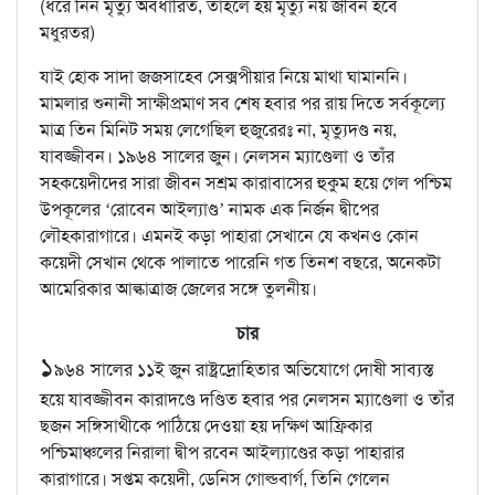
(ধরে নিন মৃত্যু অবধারিত, তাহলে হয় মৃত্যু নয় জীবন হবে
মধুরতর)
যাই হোক সাদা জজসাহেব সেক্সপীয়ার নিয়ে মাথা ঘামাননি।
মামলার শুনানী সাক্ষীপ্রমাণ সব শেষ হবার পর রায় দিতে সর্বকূল্যে
মাত্র তিন মিনিট সময় লেগেছিল হুজুরেরঃ না, মৃত্যুদণ্ড নয়,
যাবজ্জীবন। ১৯৬৪ সালের জুন। নেলসন ম্যাণ্ডেলা ও তাঁর
সহকয়েদীদের সারা জীবন সশ্রম কারাবাসের হুকুম হয়ে গেল পশ্চিম
উপকূলের ‘রোবেন আইল্যাণ্ড’ নামক এক নির্জন দ্বীপের
লৌহকারাগারে। এমনই কড়া পাহারা সেখানে যে কখনও কোন
কয়েদী সেখান থেকে পালাতে পারেনি গত তিনশ বছরে, অনেকটা
আমেরিকার আল্কাত্রাজ জেলের সঙ্গে তুলনীয়।
চার
১
৯৬৪ সালের ১১ই জুন রাষ্ট্রদ্রোহিতার অভিযোগে দোষী সাব্যস্ত
হয়ে যাবজ্জীবন কারাদণ্ডে দণ্ডিত হবার পর নেলসন ম্যাণ্ডেলা ও তাঁর
ছজন সঙ্গিসাথীকে পাঠিয়ে দেওয়া হয় দক্ষিণ আফ্রিকার
পশ্চিমাঞ্চলের নিরালা দ্বীপ রবেন আইল্যাণ্ডের কড়া পাহারার
কারাগারে। সপ্তম কয়েদী, ডেনিস গোল্ডবার্গ, তিনি গেলেন