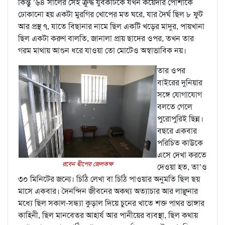
কিন্তু ’৬৪ সালের সেই ক্রুদ্ধ যুবকটিকে যখন কয়েদীর পোশাকে
ঢোকানো হয় একটা মুরগির খোপের মত ঘরে, যার দৈর্ঘ ছিল ৮ ফুট
আর প্রস্থ ৭, যাতে বিছানার নামে ছিল একটি খড়ের মাদুর, পায়খানা
ছিল একটা করুণ বালতি, জানালা প্রায় ছাদের ওপর, তখন তার
গরম মাথায় আগুন ধরে যাওয়া তো মোটেও অস্বাভাবিক নয়।
তার ওপর
বাইরের দুনিয়ার
সঙ্গে যোগাযোগ
বলতে গেলে
পুরোপুরিই ছিন্ন।
বছরে একবার
পরিচিত কাউকে
এসে দেখা করতে
রবেন দ্বীপের জেলকক্ষ
দেওয়া হত, তা’ও
৩০ মিনিটের জন্যে। চিঠি লেখা বা চিঠি পাওয়ার অনুমতি ছিল ছয়
মাসে একবার। দৈনন্দিন জীবনের অকথ্য অত্যাচার আর লাঞ্ছনার
মধ্যে ছিল সকাল-সন্ধ্যা কুড়াল দিয়ে চুনের খাতে শক্ত পাথর ভাঙ্গার
কাহিনী, ছিল মানবেতর আহার্য আর পানীয়ের ব্যবস্থা, ছিল কথায়