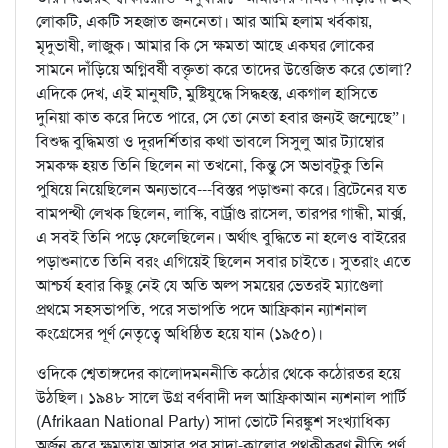
লোকটি, একটি সহজাত জননেতা। আর আমি হলাম খর্বকায়,
মৃদুভাষী, লাজুক। আমার কি সে ক্ষমতা আছে একঘর লোকের
সামনে দাঁড়িয়ে অগ্নিবর্ষী বক্তৃতা করে তাদের উত্তেজিত করে তোলা?
এদিকে দেখ, এই মানুষটি, মুষ্টিযুদ্ধে সিদ্ধহস্ত, একগাল হাসিতে
দুনিয়া কাত করে দিতে পারে, সে তো নেতা হবার জন্যই জন্মেছে”।
বিশুদ্ধ বুদ্ধিমত্তা ও দূরদর্শিতার কথা ভাবলে সিসুলু আর ট্যাম্বোর
সমকক্ষ হয়ত তিনি ছিলেন না তখনো, কিন্তু সে অভাবটুকু তিনি
পুষিয়ে নিয়েছিলেন অন্যভাবে---বিস্তর পড়াশুনা করে। ব্রিটেনের যত
বামপন্থী লেখক ছিলেন, লাস্কি, বার্ট্রাণ্ড রাসেল, তারপর গান্ধী, মার্ক্স,
এ সবই তিনি পড়ে ফেলেছিলেন। অর্থাৎ বুদ্ধিতে না হলেও বাইরের
পড়াশুনাতে তিনি বরং এগিয়েই ছিলেন সবার চাইতে। সুতরাং এতে
আশ্চর্য হবার কিছু নেই যে অতি অল্প সময়ের ভেতরই ম্যাণ্ডেলা
প্রথমে সহসভাপতি, পরে সভাপতি পদে আফ্রিকান ন্যাশনাল
কংগ্রেসের পূর্ণ নেতৃত্বে অধিষ্ঠিত হয়ে যান (১৯৫০)।
ওদিকে শ্বেতাঙ্গদের কালোদমননীতি কঠোর থেকে কঠোরতর হয়ে
উঠছিল। ১৯৪৮ সালে উগ্র বর্ণবাদী দল আফ্রিকাআন ন্যশনাল পার্টি
(Afrikaan National Party) সাদা ভোটে নিরঙ্কুশ সংখ্যাধিক্য
অর্জন করে ক্ষমতায় আসার পর সাদা-কালোর পৃথকীকরণ নীতি পূর্ণ