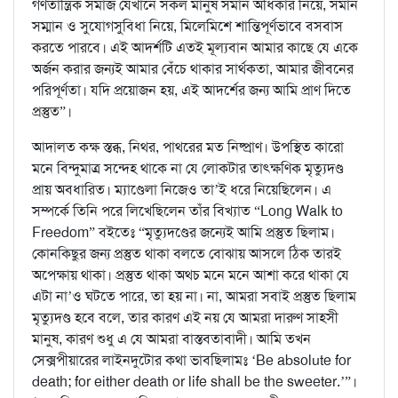
গণতান্ত্রিক সমাজ যেখানে সকল মানুষ সমান অধিকার নিয়ে, সমান
সম্মান ও সুযোগসুবিধা নিয়ে, মিলেমিশে শান্তিপূর্ণভাবে বসবাস
করতে পারবে। এই আদর্শটি এতই মূল্যবান আমার কাছে যে একে
অর্জন করার জন্যই আমার বেঁচে থাকার সার্থকতা, আমার জীবনের
পরিপূর্ণতা। যদি প্রয়োজন হয়, এই আদর্শের জন্য আমি প্রাণ দিতে
প্রস্তুত”।
আদালত কক্ষ স্তব্ধ, নিথর, পাথরের মত নিষ্প্রাণ। উপস্থিত কারো
মনে বিন্দুমাত্র সন্দেহ থাকে না যে লোকটার তাৎক্ষণিক মৃত্যুদণ্ড
প্রায় অবধারিত। ম্যাণ্ডেলা নিজেও তা’ই ধরে নিয়েছিলেন। এ
সম্পর্কে তিনি পরে লিখেছিলেন তাঁর বিখ্যাত “Long Walk to
Freedom” বইতেঃ “মৃত্যুদণ্ডের জন্যেই আমি প্রস্তুত ছিলাম।
কোনকিছুর জন্য প্রস্তুত থাকা বলতে বোঝায় আসলে ঠিক তারই
অপেক্ষায় থাকা। প্রস্তুত থাকা অথচ মনে মনে আশা করে থাকা যে
এটা না’ও ঘটতে পারে, তা হয় না। না, আমরা সবাই প্রস্তুত ছিলাম
মৃত্যুদণ্ড হবে বলে, তার কারণ এই নয় যে আমরা দারুণ সাহসী
মানুষ, কারণ শুধু এ যে আমরা বাস্তবতাবাদী। আমি তখন
সেক্সপীয়ারের লাইনদুটোর কথা ভাবছিলামঃ ‘Be absolute for
death; for either death or life shall be the sweeter.’”।