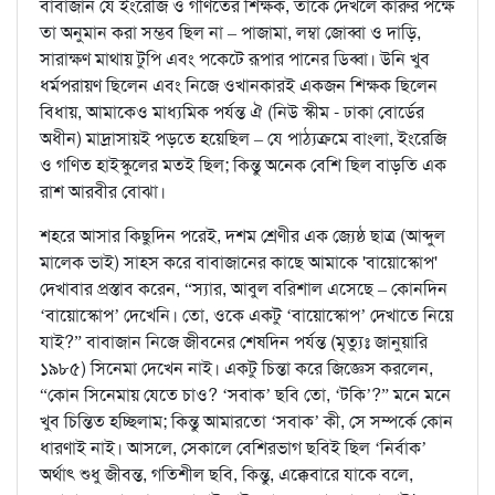
বাবাজান যে ইংরেজি ও গণিতের শিক্ষক, তাঁকে দেখলে কারুর পক্ষে
তা অনুমান করা সম্ভব ছিল না – পাজামা, লম্বা জোব্বা ও দাড়ি,
সারাক্ষণ মাথায় টুপি এবং পকেটে রূপার পানের ডিব্বা। উনি খুব
ধর্মপরায়ণ ছিলেন এবং নিজে ওখানকারই একজন শিক্ষক ছিলেন
বিধায়, আমাকেও মাধ্যমিক পর্যন্ত ঐ (নিউ স্কীম - ঢাকা বোর্ডের
অধীন) মাদ্রাসায়ই পড়তে হয়েছিল – যে পাঠ্যক্রমে বাংলা, ইংরেজি
ও গণিত হাইস্কুলের মতই ছিল; কিন্তু অনেক বেশি ছিল বাড়তি এক
রাশ আরবীর বোঝা।
শহরে আসার কিছুদিন পরেই, দশম শ্রেণীর এক জ্যেষ্ঠ ছাত্র (আব্দুল
মালেক ভাই) সাহস করে বাবাজানের কাছে আমাকে 'বায়োস্কোপ'
দেখাবার প্রস্তাব করেন, “স্যার, আবুল বরিশাল এসেছে – কোনদিন
‘বায়োস্কোপ’ দেখেনি। তো, ওকে একটু ‘বায়োস্কোপ’ দেখাতে নিয়ে
যাই?” বাবাজান নিজে জীবনের শেষদিন পর্যন্ত (মৃত্যুঃ জানুয়ারি
১৯৮৫) সিনেমা দেখেন নাই। একটু চিন্তা করে জিজ্ঞেস করলেন,
“কোন সিনেমায় যেতে চাও? ‘সবাক’ ছবি তো, ‘টকি’?” মনে মনে
খুব চিন্তিত হচ্ছিলাম; কিন্তু আমারতো ‘সবাক’ কী, সে সম্পর্কে কোন
ধারণাই নাই। আসলে, সেকালে বেশিরভাগ ছবিই ছিল ‘নির্বাক’
অর্থাৎ শুধু জীবন্ত, গতিশীল ছবি, কিন্তু, এক্কেবারে যাকে বলে,