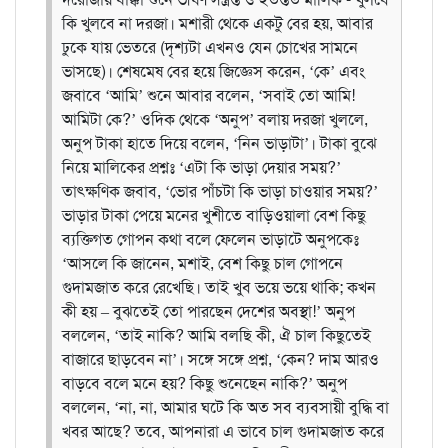
কি খুলবে না দরজা। মশারী থেকে একটু বের হয়, আবার
ঢুকে যায় ভেতরে (দৃশ্যটা এখনও যেন চোখের সামনে
ভাসছে)। শেষমেষ বের হয়ে জিজ্ঞেস করেন, ‘কে’ এবং
জবাবে ‘আমি’ শুনে আবার বলেন, ‘সবাই তো আমি!
আমিটা কে?’ ওদিক থেকে ‘অনুপ’ বলায় দরজা খুললে,
অনুপ টাকা হাতে দিয়ে বলেন, ‘নিন ভাড়াটা’। টাকা বুঝে
নিয়ে মালিকের প্রশ্নঃ ‘এটা কি ভাড়া দেয়ার সময়?’
তাৎক্ষণিক জবাব, ‘ভোর পাঁচটা কি ভাড়া চাওয়ার সময়?’
ভাড়ার টাকা পেয়ে মনের খুশীতে বাড়িওয়ালা বেশ কিছু
ব্যক্তিগত গোপন কথা বলে ফেলেন ভাড়াটে অনুপকেঃ
‘আসলে কি জানেন, মশাই, বেশ কিছু চাল গোপনে
গুদামজাত করে রেখেছি। তাই খুব ভয়ে ভয়ে থাকি; কখন
কী হয় – বুঝতেই তো পারছেন দেশের অবস্থা!’ অনুপ
বললেন, ‘তাই নাকি? আমি বলছি কী, ঐ চাল কিছুতেই
বাজারে ছাড়বেন না’। সঙ্গে সঙ্গে প্রশ্ন, ‘কেন? দাম আরও
বাড়বে বলে মনে হয়? কিছু শুনেছেন নাকি?’ অনুপ
বললেন, ‘না, না, আমার ঘটে কি অত সব ব্যবসায়ী বুদ্ধি বা
খবর আছে? তবে, আপনারা এ ভাবে চাল গুদামজাত করে