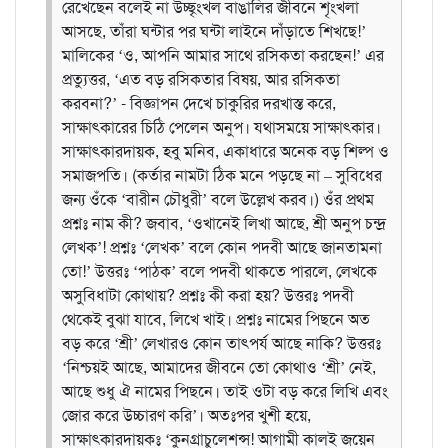
রেখেছেন বলেই না উচ্ছৃংখল বাঙালির জীবনে শৃংখলা
আসছে, তাঁরা ঘন্টার পর ঘন্টা লাইনে দাঁড়াতে শিখছে!’
মালিকের ‘ও, আপনি আমার সাথে রসিকতা করছেন!’ এর
প্রত্যুত্তর, ‘এত বড় রসিকতার বিষয়, আর রসিকতা
করবনা?’
- বিজ্ঞাপন দেখে চাকুরির দরখাস্ত করে,
সাক্ষাৎকারের চিঠি পেলেন অনুপ। যথাসময়ে সাক্ষাৎকার।
সাক্ষাৎকারদায়ক, হবু মনিব, একাধারে অনেক বড় শিল্প ও
সমাজপতি। (কর্তার নামটা ঠিক মনে পড়ছে না – সুবিধের
জন্য ওঁকে ‘বারীন চৌধুরী’ বলে উল্লেখ করব।) ওঁর প্রথম
প্রশ্নঃ নাম কী? জবাব, ‘ওখানেই লিখা আছে, শ্রী অনুপ চন্দ্র
লেখক’! প্রশ্নঃ ‘লেখক’ বলে কোন পদবী আছে জানতামনা
তো!’ উত্তরঃ ‘পাঠক’ বলে পদবী থাকতে পারলে, লেখকে
অসুবিধাটা কোথায়? প্রশ্নঃ কী করা হয়? উত্তরঃ পদবী
থেকেই বুঝা যাবে, লিখে খাই। প্রশ্নঃ নামের পিছনে অত
বড় করে ‘শ্রী’ লেখারও কোন তাৎপর্য আছে নাকি? উত্তরঃ
‘নিশ্চয়ই আছে, আমাদের জীবনে তো কোথাও ‘শ্রী’ নেই,
আছে শুধু ঐ নামের পিছনে। তাই ওটা বড় করে লিখি এবং
জোর করে উচ্চারণ করি’। অতঃপর খুশী হয়ে,
সাক্ষাৎকারদায়কঃ ‘কুনগ্রাচুলেশন্স! আগামী কালই জয়েন