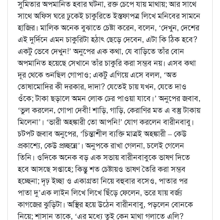
সুমিতার অপমানিত হবার ঘটনা, রক্ত চেপে যায় মাথায়; আর সাথে
সাথে অফিস ঘরে ঢুকেই চাকুরিতে ইস্তফাপত্র লিখে মনিবের সামনে
হাজির। মালিক অনেক বুঝাতে চেষ্টা করেন, বলেন, ‘দেখুন, দেশের
এই দুর্দিনে এমন চাকুরিটা হঠাৎ ছেড়ে দেবেন, এটা কি ঠিক হবে?
একটু ভেবে দেখুন!’ অনুপের এক কথা, যে বাড়িতে তাঁর বোন
অপমানিত হয়েছে সেখানে তাঁর চাকুরি করা সম্ভব নয়। এসব কথা
দূর থেকে শুনছিল গোপাও; একটু এগিয়ে এসে বলল, ‘অত
তোষামোদির কী দরকার, দাদা? যেতেই চায় যখন, যেতে দাও
ওঁকে; টাকা ছড়ালে অমন লোক ঢের পাওয়া যাবে।’ অনুপের জবাব,
‘ভুল করলেন, গোপা দেবী! শাড়ি, গাড়ি, কেরাণির মত এ বস্তু টাকায়
মিলেনা’। ‘ভারী অহঙ্কারী তো আপনি!’ যোগ করলেন বারীনবাবু।
চটপট জবাব অনুপের, ‘চিন্তাশীল ব্যক্তি মাত্রই অহঙ্কারী – কেউ
প্রকাশ্যে, কেউ প্রচ্ছন্নে’। অনুপকে রাখা গেলনা, চলেই গেলেন
তিনি। ওদিকে অনেক বড় এক সভায় বারীনবাবুকে ভাষণ দিতে
হবে আসছে সপ্তাহে; কিন্তু শত চেষ্টায়ও ভাষণ তৈরি করা সম্ভব
হচ্ছেনা; দৃঢ় ইচ্ছা ও একাগ্রতা নিয়ে বহুবার বসেও, পাতার পর
পাতা দু’এক লাইন লিখে লিখে ছিঁড়ে ফেলেন, ভরে যায় বর্জ্য
কাগজের ঝুড়িটা। অস্থির হয়ে উঠেন বারীনবাবু, পড়লেন বোনকে
নিয়ে; শাসান তাকে, ‘এর মধ্যে তুই কেন মাথা গলাতে এলি?