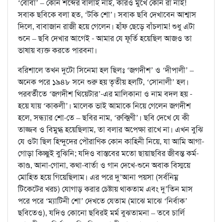
‘বোবা’ – কোন শব্দের বালাই নাই, কারও মুখে কোন রা নাই!
সবাক ছবিকে বলা হত, ‘টকি শো’। সবাক ছবি দেখাবেন আশ্বাস
দিলে, বাবাজান রাজী হয়ে গেলেন। হাঁফ ছেড়ে বাঁচলাম! শুধু এটা
শুনে – ছবি দেখার আগেই - আমার যে ফূর্তি হয়েছিল আজও তা
ভাষায় ব্যক্ত করতে পারবনা।
বরিশালে তখন দুটো সিনেমা হল ছিলঃ ‘জগদীশ’ ও ‘দীপালী’ –
অনেক পরে ১৯৪৮ সনে শুরু হয় তৃতীয় হলটি, ‘সোনালী’ হল।
পরবর্তীতে ‘জগদীশ থিয়েটার’-এর মালিকানা ও নাম বদল হয় -
হয়ে যায় ‘কাকলী’। মালেক ভাই আমাকে নিয়ে গেলেন জগদীশ
হলে, সন্ধ্যার শো-তে – ছবির নাম, ‘রুক্মিণী’। ছবি দেখে যে কী
তাজ্জব ও বিমুগ্ধ হয়েছিলাম, তা বলার অপেক্ষা রাখে না। এখন বুঝি
যে ওটা ছিল হিন্দুদের পৌরাণিক কোন কাহিনী নিয়ে, যা আমি আগা-
গোড়া কিচ্ছুই বুঝিনি; যদিও বাস্তবের মতো ছায়াছবির জীবন্ত কর্ম-
কাণ্ড, আনা-গোনা, কথা-বার্তা ও গান দেখে-শুনে অবাক বিস্ময়ে
মোহিত হয়ে গিয়েছিলাম। এর পরে দু’আনা পয়সা (সর্বনিম্ন
টিকেটের খরচ) যোগাড় করার চেষ্টায় থাকতাম এবং দু’তিন মাস
পরে পরে ‘ম্যাটিনী শো’ দেখতে যেতাম (মাঝে মাঝে ‘নির্বাক’
ছবিতেও), যদিও কোনো ছবিরই মর্ম বুঝতামনা – তবে চার্লি