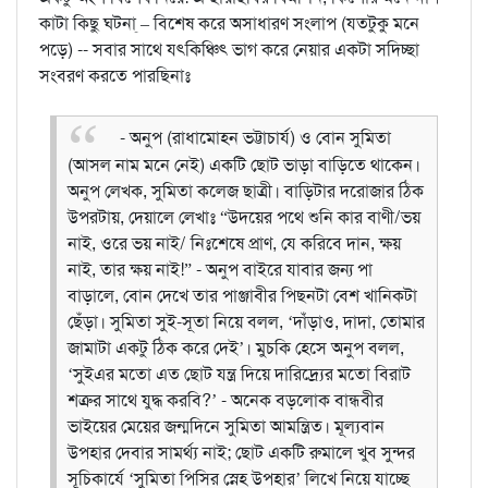
কাটা কিছু ঘটনা্ – বিশেষ করে অসাধারণ সংলাপ (যতটুকু মনে
পড়ে) -- সবার সাথে যৎকিঞ্চিৎ ভাগ করে নেয়ার একটা সদিচ্ছা
সংবরণ করতে পারছিনাঃ
- অনুপ (রাধামোহন ভট্টাচার্য) ও বোন সুমিতা
(আসল নাম মনে নেই) একটি ছোট ভাড়া বাড়িতে থাকেন।
অনুপ লেখক, সুমিতা কলেজ ছাত্রী। বাড়িটার দরোজার ঠিক
উপরটায়, দেয়ালে লেখাঃ “উদয়ের পথে শুনি কার বাণী/ভয়
নাই, ওরে ভয় নাই/ নিঃশেষে প্রাণ, যে করিবে দান, ক্ষয়
নাই, তার ক্ষয় নাই!”
- অনুপ বাইরে যাবার জন্য পা
বাড়ালে, বোন দেখে তার পাঞ্জাবীর পিছনটা বেশ খানিকটা
ছেঁড়া। সুমিতা সুই-সূতা নিয়ে বলল, ‘দাঁড়াও, দাদা, তোমার
জামাটা একটু ঠিক করে দেই’। মুচকি হেসে অনুপ বলল,
‘সুইএর মতো এত ছোট যন্ত্র দিয়ে দারিদ্র্যের মতো বিরাট
শত্রুর সাথে যুদ্ধ করবি?’
- অনেক বড়লোক বান্ধবীর
ভাইয়ের মেয়ের জন্মদিনে সুমিতা আমন্ত্রিত। মূল্যবান
উপহার দেবার সামর্থ্য নাই; ছোট একটি রুমালে খুব সুন্দর
সূচিকার্যে ‘সুমিতা পিসির স্নেহ উপহার’ লিখে নিয়ে যাচ্ছে