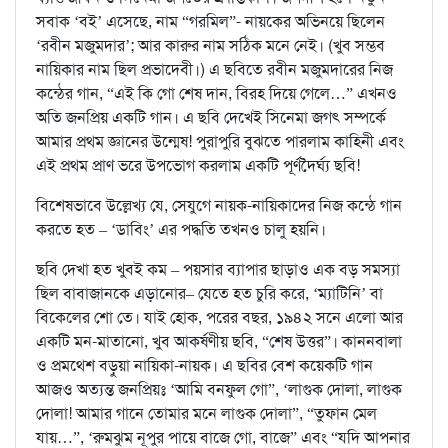
সবাক ‘বই’ এসেছে, নাম “গরমিল”- নায়কের অভিনয়ে ছিলেন
‘রবীন মজুমদার’; আর কারুর নাম সঠিক মনে নেই। (খুব সম্ভব
নায়িকার নাম ছিল প্রভাদেবী।) এ ছবিতে রবীন মজুমদারের নিজ
কন্ঠের গান, “এই কি গো শেষ দান, বিরহ দিয়ে গেলে…” এখনও
অতি জনপ্রিয় একটি গান। এ ছবি দেখেই সিনেমা জগৎ সম্পর্কে
আমার প্রথম জ্ঞানের উন্মেষ! পুরাপুরি বুঝতে পারলাম কাহিনী এবং
এই প্রথম প্রাণ ভরে উপভোগ করলাম একটি পূর্ণদৈর্ঘ্য ছবি!
বিশেষভাবে উল্লেখ্য যে, সেযুগে নায়ক-নায়িকাদের নিজ কন্ঠে গান
করতে হত – ‘ডাবিং’ এর পদ্ধতি তখনও চালু হয়নি।
ছবি দেখা হত খুবই কম – পয়সার ব্যাপার ছাড়াও এক বড় সমস্যা
ছিল বাবাজানকে এড়ানোর– যেতে হত চুরি করে, ‘ম্যাটিনি’ বা
বিকেলের শো তে। যাই হোক, পরের বছর, ১৯৪২ সনে এলো আর
একটি মন-মাতানো, খুব আকর্ষণীয় ছবি, “শেষ উত্তর”। কাননবালা
ও প্রমথেশ বড়ুয়া নায়িকা-নায়ক। এ ছবির বেশ কয়েকটি গান
আজও অত্যন্ত জনপ্রিয়ঃ ‘আমি বনফুল গো”, ‘লাগুক দোলা, লাগুক
দোলা! আমার গানে তোমার মনে লাগুক দোলা”, “তুফান মেল
যায়…”, ‘রুমঝুম নূপুর পায়ে বাজে গো, বাজে” এবং “যদি আপনার