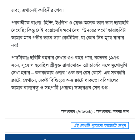
এবং, এখানেই কাহিনীর শেষ।
পরবর্তীতে বাংলা, হিন্দি, ইংলিশ ও ফ্রেঞ্চ অনেক ভাল ভাল ছায়াছবি
দেখেছি; কিন্তু সেই বয়োঃসন্ধিক্ষণে দেখা ‘উদয়ের পথে’ ছায়াছবিটা
আমার মনে গভীর ভাবে দাগ কেটেছিল, যা কোন দিন মুছে যাবার
নয়!
পাদটীকাঃ ছবিটি বহুবার দেখার ৩০ বছর পরে, নভেম্বর ১৯৭৩
সনে, সুযোগ হয়েছিল শ্রীযুক্ত রাধামোহন ভট্টাচার্যের সঙ্গে মুখোমুখি
দেখা হবার – কলকাতায় ওনার ‘ওল্ড ডগ রেস কোর্স’ এর সরকারি
ফ্লাটে, যেখানে, একই বিল্ডিংয়ে অন্য ফ্লাটে থাকতো বরিশালের
আমার বাল্যবন্ধু ও সহপাঠী (প্রয়াত) সত্যরঞ্জন সেন গুপ্ত।
অলংকরণ (Artwork) : অলংকরণঃ অনন্যা দাশ
এই লেখাটি পুরোনো ফরম্যাটে দেখুন