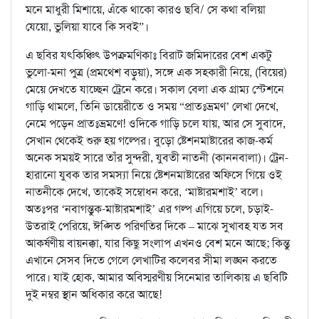
মনে মাধুরী মিশায়ে, এঁকে থাকো কারও ছবি/ সে কথা বলিয়া
যেয়ো, ভুলিয়া যাবে কি সবই”।
এ ছবির যৎকিঞ্চিৎ উপক্রমণিকাঃ বিরাট জমিদারের বেশ একটু
ভুলো-মনা পুত্র (প্রমথেশ বড়ুয়া), সঙ্গে এক সহকারী নিয়ে, (বিয়ের)
মেয়ে দেখতে যাচ্ছেন ট্রেনে করে। সকাল বেলা এক গ্রাম্য স্টেশনে
গাড়ি থামলে, তিনি ডায়েরীতে ও সময় “প্রাতঃভ্রমণ’ লেখা দেখে,
নেমে পড়েন প্রাতঃভ্রমণে! ওদিকে গাড়ি চলে যায়, আর সে সুবাদে,
সেখান থেকেই শুরু হয় গল্পের। বুড়ো ষ্টেশনমাষ্টারের কাজ-কর্ম
অনেক সময়ই সারে তাঁর সুন্দরী, যুবতী নাতনী (কাননবালা)। ট্রেন-
হারানো যুবক তার সমস্যা নিয়ে ষ্টেশনমাষ্টারের অফিসে গিয়ে ওই
নাতনীকে দেখে, তাকেই সম্বোধন করে, ‘মাষ্টারমশাই’ বলে।
অতঃপর ‘নবাগন্তুক-মাষ্টারমশাই’ এর গল্প এগিয়ে চলে, চড়াই-
উতরাই পেরিয়ে, ঈপ্সিত পরিণতির দিকে – মাঝে সুখাবহ যত সব
আকর্ষণীয় বায়নক্কা, যার কিছু সংলাপ এখনও বেশ মনে আছে; কিন্তু
এখানে সেসব দিতে গেলে লেখাটির কলেবর সীমা লঙ্ঘন করতে
পারে। যাই হোক, আমার অবিস্মরণীয় সিনেমার তালিকায় এ ছবিটি
দুই নম্বর স্থান অধিকার করে আছে!