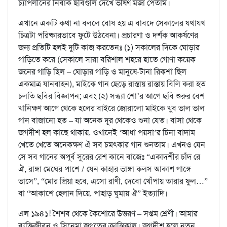
চ্যাপলীনের নির্বাক ছবিগুলি দেখে ভীষণ মজা পেতাম।
এখানে একটি কথা না বললে বোধ হয় এ বাবদে সেকালের যথাযথ
চিত্রটা পরিষ্কারভাবে ফুটে উঠবেনা। প্রচারণা ও দর্শক আকর্ষণের
জন্য প্রতিটি হলই দুটি কাজ করতেনঃ (১) সকালের দিকে ঘোড়ার
গাড়িতে করে (সেকালে সারা বরিশাল শহরে হাতে গোণা কয়েক
জনের গাড়ি ছিল – ঘোড়ার গাড়ি ও মানুষে-টানা রিকশা ছিল
একমাত্র যানবাহন), মাইকে গান ছেড়ে রাস্তায় রাস্তায় বিলি করা হত
চলতি ছবির বিজ্ঞাপন; এবং (২) সন্ধ্যা শো’র আগে ছবি শুরুর বেশ
খানিক্ষণ আগে থেকে হলের বাইরে জোরালো মাইকে খুব ভাল ভাল
গান বাজানো হত – যা অনেক দূর থেকেও শুনা যেত। বাসা থেকে
জগদীশ হল কাছে থাকায়, ওখানেই ‘আধা পয়সা’র চিনা বাদাম
খেতে খেতে অনেকক্ষণ ঐ সব চমৎকার গান শুনতাম। এখনও যেন
সে সব গানের অপূর্ব সুরের রেশ কানে বাজেঃ “একাদশীর চাঁদ রে
ঐ, রাঙ্গা মেঘের পাশে / যেন কাহার ভাঙ্গা কলস আকাশ গাঙ্গে
ভাসে”, “মোর প্রিয়া হবে, এসো রাণী, দেবো খোঁপায় তারার ফুল…”
বা “আকাশে হেলান দিয়ে, পাহাড় ঘুমায় ঐ” ইত্যাদি।
এল ১৯৪১! শৈশব থেকে কৈশোরে উত্তরণ – সপ্তম শ্রেণী। আমার
ব্যক্তিজীবন ও সিনেমা জগতের ক্রান্তিকাল। জগদীশ হলে নতুন