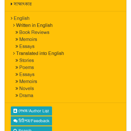
সাক্ষাৎকার
English
Written in English
Book Reviews
Memoirs
Essays
Translated into English
Stories
Poems
Essays
Memoirs
Novels
Drama
লেখক/Author List
চিঠিপত্র/Feedback
Search