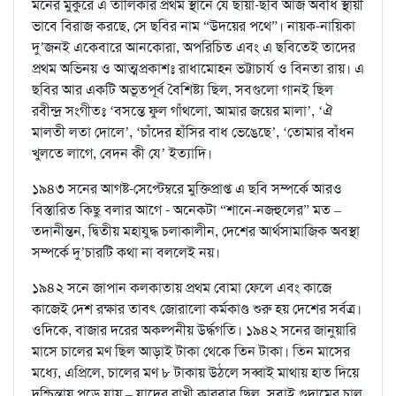
মনের মুকুরে এ তালিকার প্রথম স্থানে যে ছায়া-ছবি আজ অবধি স্থায়ী
ভাবে বিরাজ করছে, সে ছবির নাম “উদয়ের পথে”। নায়ক-নায়িকা
দু’জনই একেবারে আনকোরা, অপরিচিত এবং এ ছবিতেই তাদের
প্রথম অভিনয় ও আত্মপ্রকাশঃ রাধামোহন ভট্টাচার্য ও বিনতা রায়। এ
ছবির আর একটি অভূতপূর্ব বৈশিষ্ট্য ছিল, সবগুলো গানই ছিল
রবীন্দ্র সংগীতঃ ‘বসন্তে ফুল গাঁথলো, আমার জয়ের মালা’, ‘ঐ
মালতী লতা দোলে’, ‘চাঁদের হাঁসির বাধ ভেঙেছে’, ‘তোমার বাঁধন
খুলতে লাগে, বেদন কী যে’ ইত্যাদি।
১৯৪৩ সনের আগষ্ট-সেপ্টেম্বরে মুক্তিপ্রাপ্ত এ ছবি সম্পর্কে আরও
বিস্তারিত কিছু বলার আগে - অনেকটা “শানে-নজহুলের” মত –
তদানীন্তন, দ্বিতীয় মহাযুদ্ধ চলাকালীন, দেশের আর্থসামাজিক অবস্থা
সম্পর্কে দু’চারটি কথা না বললেই নয়।
১৯৪২ সনে জাপান কলকাতায় প্রথম বোমা ফেলে এবং কাজে
কাজেই দেশ রক্ষার তাবৎ জোরালো কর্মকাণ্ড শুরু হয় দেশের সর্বত্র।
ওদিকে, বাজার দরের অকল্পনীয় উর্দ্ধগতি। ১৯৪২ সনের জানুয়ারি
মাসে চালের মণ ছিল আড়াই টাকা থেকে তিন টাকা। তিন মাসের
মধ্যে, এপ্রিলে, চালের মণ ৮ টাকায় উঠলে সব্বাই মাথায় হাত দিয়ে
দুশ্চিন্তায় পড়ে যায় – যাদের রাখী কারবার ছিল, সবাই গুদামের চাল