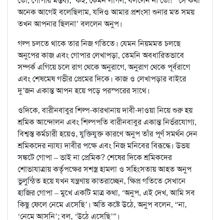
তো, গোপার মন্তব্য, ‘কই, কেমন লাগল, বললেন না তো!’ ‘সে কথা
অনেক আগেই বলেছিলাম, যদিও আমার প্রশংসা শুনার মত সময়
তখন আপনার ছিলনা’ বললেন অনুপ।
গল্প চলতে থাকে তার নিজ গতিতে। যেমন নিয়মমত চলছে
অনুপের কাজ এবং গোপার লেখাপড়া, তেমনি অবধারিতভাবে
সম্পর্ক এগিয়ে চলে রাগ থেকে অনুরাগে, অনুরাগ থেকে পূর্বরাগে
এবং শেষমেষ গভীর প্রেমের দিকে। কাজ ও লেখাপড়ার বাইরে
দু’জন একান্ত আপন হয়ে পড়ে পরস্পরের সাথে।
ওদিকে, বারীনবাবুর শিল্প-কারখানায় দাবী-দাওয়া নিয়ে শুরু হয়
শ্রমিক আন্দোলন এবং শিল্পপতি বারীনবাবুর একান্ত নির্ভরযোগ্য,
বিশ্বস্ত কর্মচারী হয়েও, যুক্তিযুক্ত কারণে অনুপ তাঁর পূর্ণ সমর্থন দেন
শ্রমিকদের ন্যায্য দাবীর পক্ষে এবং নিজ মনিবের বিরূদ্ধে। উভয়
সঙ্কটে গোপা – ভাই না প্রেমিক? শেষের দিকে শ্রমিকদের
শোভাযাত্রায় কর্তৃপক্ষের সশস্ত্র হামলা ও সহিংসতায় আহত অনুপ
ভুলুন্ঠিত হয়ে যখন যন্ত্রণায় কাতরাচ্ছেন, ক্ষিপ্র গতিতে সেখানে
হাজির গোপা – মুখে একটি মাত্র কথা, ‘অনুপ, এই দেখ, আমি সব
কিছু ফেলে নেমে এসেছি’। অতি কষ্টে উঠে, অনুপ বলেন, “না,
‘নেমে আসনি’; বল, ‘উঠে এসেছি’”।