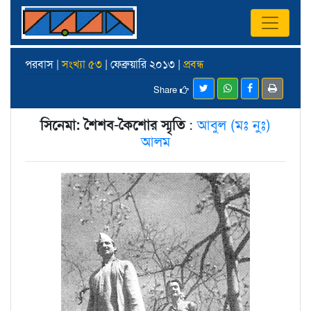
পরবাস |
সংখ্যা ৫৩
| ফেব্রুয়ারি ২০১৩ |
প্রবন্ধ
Share
সিনেমা: শৈশব-কৈশোর স্মৃতি
:
আবুল (মঃ নুঃ)
আলম