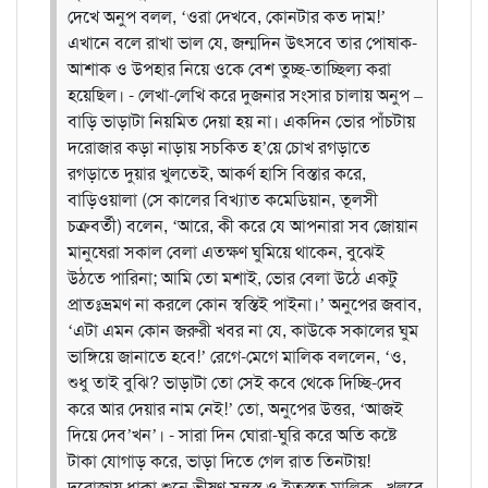
দেখে অনুপ বলল, ‘ওরা দেখবে, কোনটার কত দাম!’
এখানে বলে রাখা ভাল যে, জন্মদিন উৎসবে তার পোষাক-
আশাক ও উপহার নিয়ে ওকে বেশ তুচ্ছ-তাচ্ছিল্য করা
হয়েছিল।
- লেখা-লেখি করে দুজনার সংসার চালায় অনুপ –
বাড়ি ভাড়াটা নিয়মিত দেয়া হয় না। একদিন ভোর পাঁচটায়
দরোজার কড়া নাড়ায় সচকিত হ’য়ে চোখ রগড়াতে
রগড়াতে দুয়ার খুলতেই, আকর্ণ হাসি বিস্তার করে,
বাড়িওয়ালা (সে কালের বিখ্যাত কমেডিয়ান, তূলসী
চক্রবর্তী) বলেন, ‘আরে, কী করে যে আপনারা সব জোয়ান
মানুষেরা সকাল বেলা এতক্ষণ ঘুমিয়ে থাকেন, বুঝেই
উঠতে পারিনা; আমি তো মশাই, ভোর বেলা উঠে একটু
প্রাতঃভ্রমণ না করলে কোন স্বস্তিই পাইনা।’ অনুপের জবাব,
‘এটা এমন কোন জরুরী খবর না যে, কাউকে সকালের ঘুম
ভাঙ্গিয়ে জানাতে হবে!’ রেগে-মেগে মালিক বললেন, ‘ও,
শুধু তাই বুঝি? ভাড়াটা তো সেই কবে থেকে দিচ্ছি-দেব
করে আর দেয়ার নাম নেই!’ তো, অনুপের উত্তর, ‘আজই
দিয়ে দেব’খন’।
- সারা দিন ঘোরা-ঘুরি করে অতি কষ্টে
টাকা যোগাড় করে, ভাড়া দিতে গেল রাত তিনটায়!
দরোজায় ধাক্কা শুনে ভীষণ সন্ত্রস্ত ও ইতস্তত মালিক - খুলবে