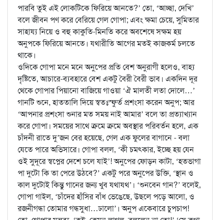
পারবি তুই এই লোকটিকে ফিরিয়ে আনতে?’ তো, ‘আচ্ছা, দেখি’
বলে জীবন পণ করে বেরিয়ে গেল গোপা; এবং ক্ষমা চেয়ে, সুমিতার
সাহায্য নিয়ে ও বহু কাকুতি-মিনতি করে অবশেষে সক্ষম হয়
অনুপকে ফিরিয়ে আনতে। যথারীতি আগের মতই কাজকর্ম চলতে
থাকে।
ওদিকে গোপা মনে মনে অনুপের প্রতি বেশ অনুরাগী হলেও, বাহ্য
দৃষ্টিতে, আচারে-ব্যবহারে বেশ একটু বৈরী বৈরী ভাব। একদিন দূর
থেকে গোপার পিয়ানো বাজিয়ে গাওয়া ‘ঐ মালতী লতা দোলে…’
গানটি শুনে, হাততালি দিয়ে স্বতঃস্ফুর্ত প্রশংসা করেন অনুপ; আর
‘আপনার প্রশংসা শুনার মত সময় নাই আমার’ বলে তা প্রত্যাখ্যান
করে গোপা। সময়ের সাথে ক্রমে ক্রমে অবস্থার পরিবর্তন হলে, এক
চাঁদনী রাতে দু’জন বের হয়েছে, গেল এক ফুলের বাগানে - বলা
যেতে পারে অভিসারে। গোপা বলল, ‘কী চমৎকার, ইচ্ছে হয় যেন
ওই সুদূরে স্বপ্নের দেশে চলে যাই’! অনুপের ফোড়ন কাটা, ‘হতভাগা
পা দুটো কি তা পেরে উঠবে?’ একটু পরে অনুপের উক্তি, ‘স্থান ও
কাল দুটোই কিন্তু গানের জন্য খুব যথাযথ’। ‘শুনবেন গান?’ বলেই,
গোপা গাইল, ‘চাঁদের হাঁসির বাঁধ ভেঙেছে, উছলে পড়ে আলো, ও
রজনীগন্ধা তোমার গন্ধসুধা…ঢালো’। অনুপ একেবারে চুপচাপ!