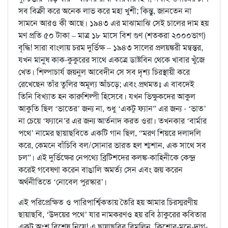
সব বিক্রী করে অনেক লাভ করে মহা খুশী; কিন্তু, জানতেন না
সামনে আরও কী আছে। ১৯৪৩ এর মাঝামাঝি সেই চালের দাম হয়
মণ প্রতি ৫০ টাকা – মাত্র ১৮ মাসে বিশ গুণ (শতকরা ২০০০ভাগ)
বৃদ্ধি! সারা বাংলায় চরম দুর্ভিক্ষ – ১৯৪৩ সালের প্রলয়ঙ্করী মন্বন্তর,
যখন মানুষ কাক-কুকুরের সাথে একত্রে ডাষ্টবিন থেকে খাবার খুঁজে
খেত। শিল্পাচার্য জয়নুল আবেদীন সে সব দৃশ্য চিরস্থায়ী করে
রেখেছেন তাঁর তুলির অমূল্য আঁচড়ে; এবং প্রথমতঃ এ বাবদেই
তিনি বিখ্যাত হন কারুশিল্পী হিসেবে। যখন ভিক্ষুকদের আকুল
আকুতি ছিল ‘ভাতের’ জন্য না, শুধু ‘একটু ফ্যান” এর জন্য - ‘ভাত’
না চেয়ে ‘ফ্যানে’র এর জন্য আর্তনাদ করত ওরা। তখনকার ‘বার্মার
পথে’ নামের ছায়াছবিতে একটি গান ছিল, “মরণ শিয়রে দলাদলি
করে, কেমনে বাঁচিবি বল/সোনার ভারত হল শ্মশান, এক সাথে সব
চল”। এই দুর্ভিক্ষের নেপথ্যে ব্রিটিশদের কলঙ্ক-কাহিনীকে কেন্দ্র
করেই গবেষণা করেন বাঙালি অমর্ত্য সেন এবং জয় করেন
অর্থনীতিতে ‘নোবেল পুরস্কার’।
এই পরিপ্রেক্ষিত ও পারিপার্শ্বিকতায় তৈরি হয় আমার চিরস্মরণীয়
ছায়াছবি, ‘উদয়ের পথে’ যার নামকরণও হয় রবি ঠাকুরের কবিতার
একটু অংশ বিশেষ নিয়ে! এ ছায়াছবির বিমলিন, কিশোর-মনে-দাগ-