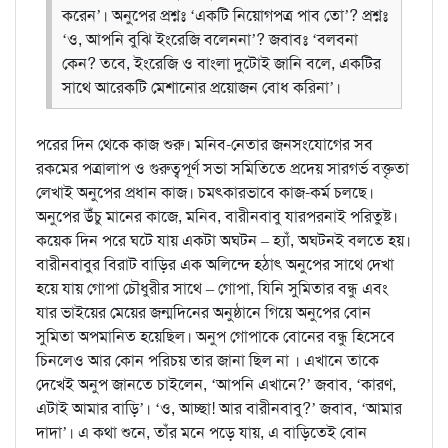
করেন’। অনুপের প্রশ্নঃ ‘একটি নিয়োগপত্র পাব তো’? প্রশ্নঃ
‘ও, আপনি বুঝি ইংরেজি বলেননা’? জবাবঃ ‘বলবনা
কেন? তবে, ইংরেজি ও বাংলা দুটোই জানি বলে, একটির
সাথে আরেকটি মেশানোর প্রয়োজন বোধ করিনা’।
পরের দিন থেকে কাজ শুরু। মনিব-নেতার জনসংযোগের সব
রকমের পত্রালাপ ও গুরুত্বপূর্ণ সভা সমিতিতে প্রদেয় সারগর্ভ বক্তৃতা
লেখাই অনুপের প্রধান কাজ। চমৎকারভাবে কাজ-কর্ম চলছে।
অনুপের উঁচু মানের কাজে, মনিব, বারীনবাবু যারপরনাই পরিতুষ্ট।
কয়েক দিন পরে ঘটে যায় একটা অঘটন – হ্যাঁ, অঘটনই বলতে হয়।
বারীনবাবুর বিরাট বাড়ির এক অলিন্দে হঠাৎ অনুপের সাথে দেখা
হয়ে যায় গোপা চৌধুরীর সাথে – গোপা, যিনি সুমিতার বন্ধু এবং
যার ভাইয়ের মেয়ের জন্মদিনের অনুষ্ঠানে গিয়ে অনুপের বোন
সুমিতা অপমানিত হয়েছিল। অনুপ গোপাকে বোনের বন্ধু হিসেবে
চিনলেও আর কোন পরিচয় তার জানা ছিল না । এখানে তাকে
দেখেই অনুপ জানতে চাইলেন, ‘আপনি এখানে?’ জবাব, ‘কারণ,
এটাই আমার বাড়ি’। ‘ও, আচ্ছা! আর বারীনবাবু?’ জবাব, ‘আমার
দাদা’। এ কথা শুনে, তাঁর মনে পড়ে যায়, এ বাড়িতেই বোন