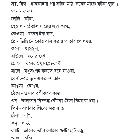
সর, বিল - ধানকাটার পর ফাঁকা মাঠ, বনের মাঝে ফাঁকা স্থান ।
পাল - বাদাম,
জালি - কাঁচা,
হেন্তাল - হেঁতাল গাছের লম্বা কান্ড,
কেওড়া - বনের টক ফল,
ছৈ - ডিঙি নৌকোয় বাস করার পাতার গোলঘর,
শুলো - শ্বাসমূল,
বাউলে - বনের ওঝা,
মৌলে - বনের মধুসংগ্রহকারী,
মালে - মধুসংগ্রহ করতে বনে যাওয়া,
বেনচি-তোড় - একরকম জাল,
কাঙড়া - নোঙর,
ঠেক্না - ওঝার বশীকরণ কাজ,
গুন - উজানের বিরুদ্ধে নৌকো টেনে নিয়ে যাওয়া ।
পিণ - বাগদার পিণের মত বাচ্চা,
ঠেলা - লগি,
কদু - লাউ,
কাঁটি - জালের ভারি লোহার ছোটছোট বস্তু,
গুলো - চুক্তি,