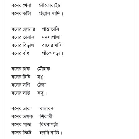
বনের খেলা
নৌকোবাইচ
বনের কাঁটা
হেঁন্তাল-খাদি ।
বনের জোয়ার
পান্তাভাসি
বনের ভাসান
মনসাপালা
বনের বিড়াল
বাঘের মাসি
বনের বাঁধ
পাঁকে গড়া ।
বনের চাক
মৌচাক
বনের চিনি
মধু
বনের লগি
ঠেলা
বনের লাউ
কদু ।
বনের ডাক
বাদাবন
বনের ভক্ষক
শিকারী
বনের পাড়া
বিধবাপল্লী
বনের ভিটে
হলদি বাড়ি ।