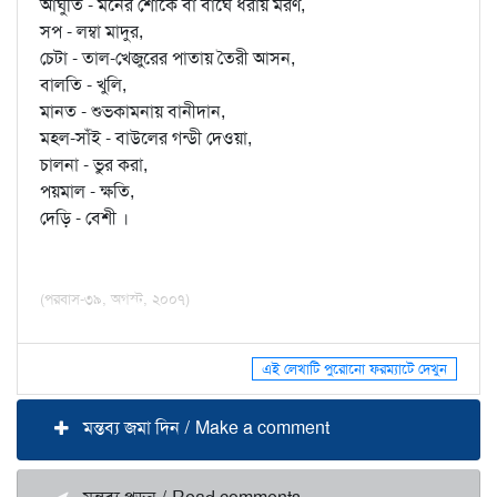
আঘুতি - মনের শোকে বা বাঘে ধরায় মরণ,
সপ - লম্বা মাদুর,
চেটা - তাল-খেজুরের পাতায় তৈরী আসন,
বালতি - খুলি,
মানত - শুভকামনায় বানীদান,
মহল-সাঁই - বাউলের গন্ডী দেওয়া,
চালনা - ভুর করা,
পয়মাল - ক্ষতি,
দেড়ি - বেশী ।
(পরবাস-৩৯, অগস্ট, ২০০৭)
এই লেখাটি পুরোনো ফরম্যাটে দেখুন
মন্তব্য জমা দিন / Make a comment