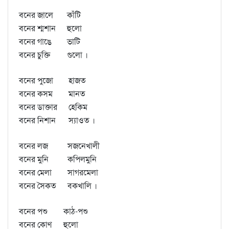
বনের জালে
কাঁটি
বনের শ্মশান
হুলো
বনের গাঙে
ভাটি
বনের চুক্তি
গুলো ।
বনের পুজো
হাজত
বনের কসম
মানত
বনের ডাক্তার
হেকিম
বনের নিশান
স্যাওত ।
বনের লজ
সজনেখালী
বনের মুনি
কপিলমুনি
বনের মেলা
সাগরমেলা
বনের সৈকত
বকখালি ।
বনের পশু
কাঠ-পশু
বনের কোণ
হুলো