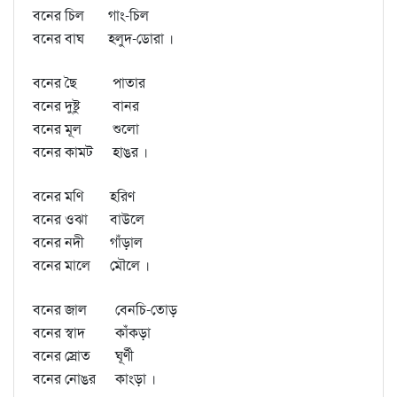
বনের চিল
গাং-চিল
বনের বাঘ
হলুদ-ডোরা ।
বনের ছৈ
পাতার
বনের দুষ্টু
বানর
বনের মূল
শুলো
বনের কামট
হাঙর ।
বনের মণি
হরিণ
বনের ওঝা
বাউলে
বনের নদী
গাঁড়াল
বনের মালে
মৌলে ।
বনের জাল
বেনচি-তোড়
বনের স্বাদ
কাঁকড়া
বনের স্রোত
ঘূর্ণী
বনের নোঙর
কাংড়া ।