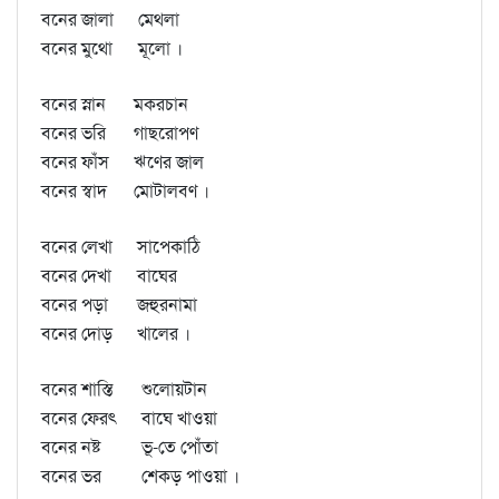
বনের জালা
মেথলা
বনের মুথো
মূলো ।
বনের স্নান
মকরচান
বনের ভরি
গাছরোপণ
বনের ফাঁস
ঋণের জাল
বনের স্বাদ
মোটালবণ ।
বনের লেখা
সাপেকাঠি
বনের দেখা
বাঘের
বনের পড়া
জহুরনামা
বনের দোড়
খালের ।
বনের শাস্তি
শুলোয়টান
বনের ফেরৎ
বাঘে খাওয়া
বনের নষ্ট
ভূ-তে পোঁতা
বনের ভর
শেকড় পাওয়া ।