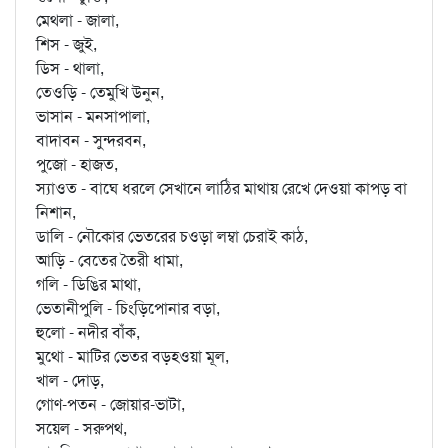
মেথলা - জালা,
শিস - জুই,
ডিস - থালা,
তেওড়ি - তেমুখি উনুন,
ভাসান - মনসাপালা,
বাদাবন - সুন্দরবন,
পুজো - হাজত,
স্যাওত - বাঘে ধরলে সেখানে লাঠির মাথায় রেখে দেওয়া কাপড় বা
নিশান,
ডালি - নৌকোর ভেতরের চওড়া লম্বা চেরাই কাঠ,
আড়ি - বেতের তৈরী ধামা,
গলি - ডিঙির মাথা,
ভেতানীপুলি - চিংড়িপোনার বড়া,
হুলো - নদীর বাঁক,
মুথো - মাটির ভেতর বড়হওয়া মূল,
খাল - দোড়,
গোণ-পতন - জোয়ার-ভাটা,
সয়েল - সরুপথ,