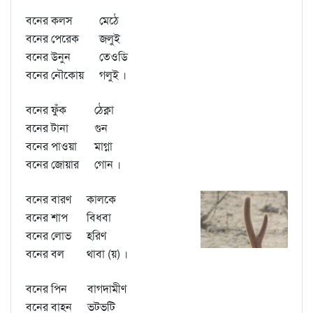
বনের কলস
মেঠে
বনের পেরেক
জলুই
বনের উনুন
তেওডি
বনের নৌকোয়
গলুই ।
বনের ফুঁক
ঠেক্না
বনের টানা
গুন
বনের পাওয়া
মাগ্না
বনের জোয়ার
গোন ।
বনের বারণ
কালকে
বনের শাপ
বিধবা
বনের লোভ
হরিণ
বনের বল
থাবা (য়) ।
বনের পিন
বাগদামীণ
বনের বাহন
ভটভটি