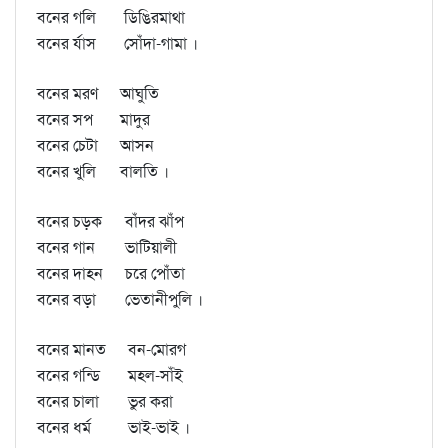
বনের গলি
ডিঙিরমাথা
বনের র্যাস
সোঁদা-গামা ।
বনের মরণ
আঘুতি
বনের সপ
মাদুর
বনের চেটা
আসন
বনের খুলি
বালতি ।
বনের চড়ক
বাঁদর ঝাঁপ
বনের গান
ভাটিয়ালী
বনের দাহন
চরে পোঁতা
বনের বড়া
ভেতানীপুলি ।
বনের মানত
বন-মোরগ
বনের গন্ডি
মহল-সাঁই
বনের চালা
ভুর করা
বনের ধর্ম
ভাই-ভাই ।