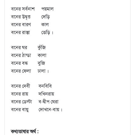
বনের সর্বনাশ
পয়মাল
বনের উদ্বৃত্ত
দেড়ি
বনের বারণ
কাল
বনের রাস্তা
ভেড়ি ।
বনের ঘর
কুঁজি
বনের ঠান্ডা
কালা
বনের বন্ধ
বুজি
বনের ফেলা
ঢালা ।
বনের দেবী
বনবিবি
বনের রায়
দখিনরায়
বনের ডেল্টা
ব-দ্বীপ ঘেরা
বনের বায়ু
দোখনে-বায় ।
কথ্যভাষার অর্থ :