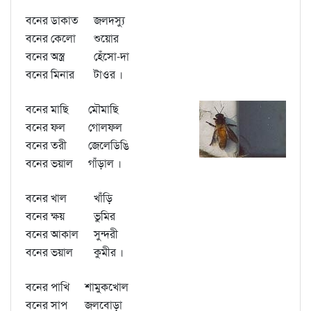
বনের ডাকাত
জলদস্যু
বনের কেলো
শুয়োর
বনের অস্ত্র
হেঁসো-দা
বনের মিনার
টাওর ।
বনের মাছি
মৌমাছি
বনের ফল
গোলফল
বনের তরী
জেলেডিঙি
বনের ভয়াল
গাঁড়াল ।
বনের খাল
খাঁড়ি
বনের ক্ষয়
ভুমির
বনের আকাল
সুন্দরী
বনের ভয়াল
কুমীর ।
বনের পাখি
শামুকখোল
বনের সাপ
জলবোড়া