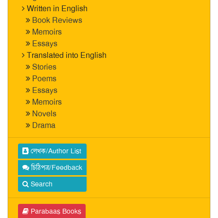
Written in English
Book Reviews
Memoirs
Essays
Translated into English
Stories
Poems
Essays
Memoirs
Novels
Drama
লেখক/Author List
চিঠিপত্র/Feedback
Search
Parabaas Books