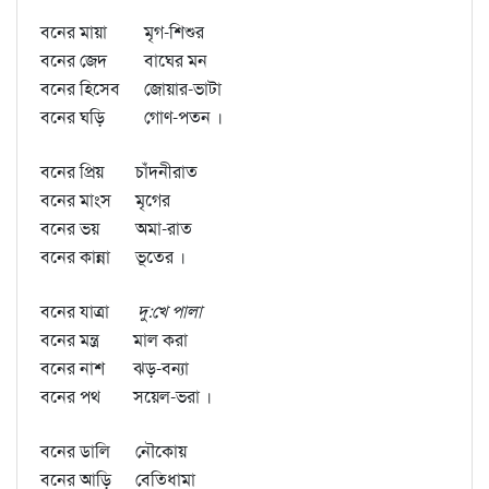
বনের মায়া
মৃগ-শিশুর
বনের জেদ
বাঘের মন
বনের হিসেব
জোয়ার-ভাটা
বনের ঘড়ি
গোণ-পতন ।
বনের প্রিয়
চাঁদনীরাত
বনের মাংস
মৃগের
বনের ভয়
অমা-রাত
বনের কান্না
ভূতের ।
বনের যাত্রা
দু:খে পালা
বনের মন্ত্র
মাল করা
বনের নাশ
ঝড়-বন্যা
বনের পথ
সয়েল-ভরা ।
বনের ডালি
নৌকোয়
বনের আড়ি
বেতিধামা