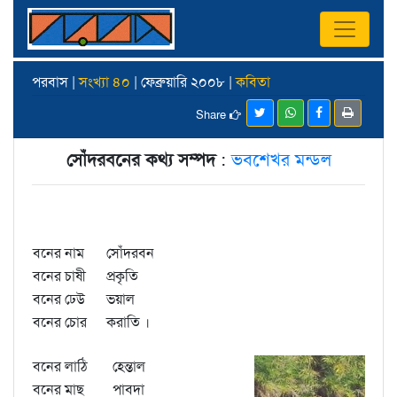
পরবাস |
সংখ্যা ৪০
| ফেব্রুয়ারি ২০০৮ |
কবিতা
Share
সোঁদরবনের কথ্য সম্পদ
:
ভবশেখর মন্ডল
বনের নাম
সোঁদরবন
বনের চাষী
প্রকৃতি
বনের ঢেউ
ভয়াল
বনের চোর
করাতি ।
বনের লাঠি
হেন্তাল
বনের মাছ
পাবদা