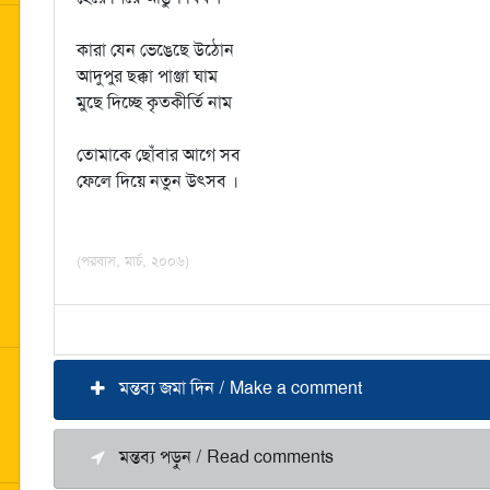
কারা যেন ভেঙেছে উঠোন
আদুপুর ছক্কা পাঞ্জা ঘাম
মুছে দিচ্ছে কৃতকীর্তি নাম
তোমাকে ছোঁবার আগে সব
ফেলে দিয়ে নতুন উত্সব ।
(পরবাস, মার্চ, ২০০৬)
মন্তব্য জমা দিন / Make a comment
মন্তব্য পড়ুন / Read comments