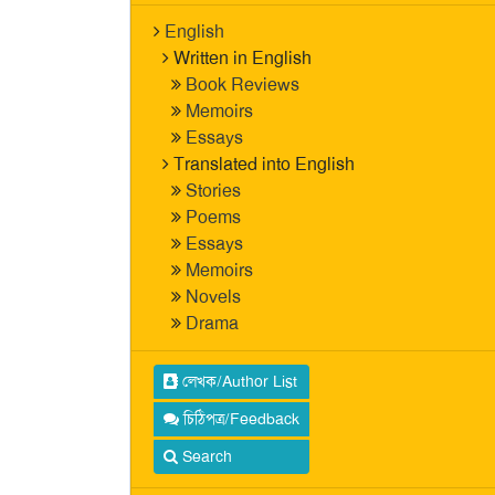
English
Written in English
Book Reviews
Memoirs
Essays
Translated into English
Stories
Poems
Essays
Memoirs
Novels
Drama
লেখক/Author List
চিঠিপত্র/Feedback
Search