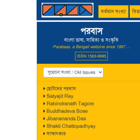
বর্তমান সংখ্যা
বিভ
পরবাস
বাংলা ভাষা, সাহিত্য ও সংস্কৃতি
Parabaas, a Bengali webzine since 1997 ...
ISSN 1563-8685
ছোটদের পরবাস
Satyajit Ray
Rabindranath Tagore
Buddhadeva Bose
Jibanananda Das
Shakti Chattopadhyay
সাক্ষাৎকার