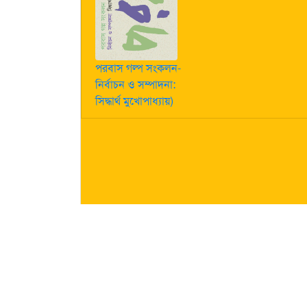
পরবাস গল্প সংকলন-
নির্বাচন ও সম্পাদনা:
সিদ্ধার্থ মুখোপাধ্যায়)
কীভাবে লেখা পাঠাবেন তা জানতে
এখানে ক্লিক করুন
| "পরবাস"-এ
নিজস্ব। তজ্জনিত কোন ক্ষয়ক্ষতির জন্য "পরবাস"-এর প্রকাশক 
About Us