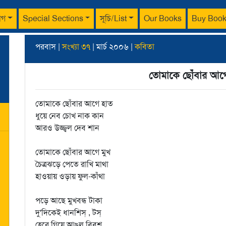
াগ
Special Sections
সূচি/List
Our Books
Buy Boo
পরবাস |
সংখ্যা ৩৭
| মার্চ ২০০৬ |
কবিতা
তোমাকে ছোঁবার আগ
তোমাকে ছোঁবার আগে হাত
ধুয়ে নেব চোখ নাক কান
আরও উজ্জ্বল দেব শান
তোমাকে ছোঁবার আগে মুখ
চৈত্রঝড়ে পেতে রাখি মাথা
হাওয়ায় ওড়ায় ফুল-কাঁথা
পড়ে আছে মুখবন্ধ টাকা
দু'দিকেই ধানশিস্‌ , টস্‌
হেরে গিয়ে আঙুল বিবশ