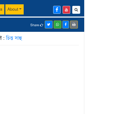
ks
About
Share
ে
:
চিত্ত সাহু