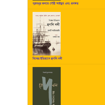
পুত্রবধূর কলমে গৌরী আইয়ুব এবং প্রসঙ্গত
বিশ্বের ইতিহাসে হুগলি নদী