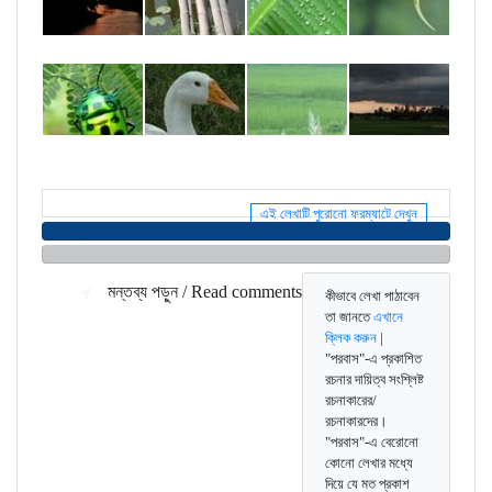
এই লেখাটি পুরোনো ফরম্যাটে দেখুন
মন্তব্য জমা দিন / Make a comment
মন্তব্য পড়ুন / Read comments
কীভাবে লেখা পাঠাবেন
তা জানতে
এখানে
ক্লিক করুন
|
"পরবাস"-এ প্রকাশিত
রচনার দায়িত্ব সংশ্লিষ্ট
রচনাকারের/
রচনাকারদের।
"পরবাস"-এ বেরোনো
কোনো লেখার মধ্যে
দিয়ে যে মত প্রকাশ