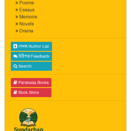
Poems
Essays
Memoirs
Novels
Drama
লেখক/Author List
চিঠিপত্র/Feedback
Search
Parabaas Books
Book Store