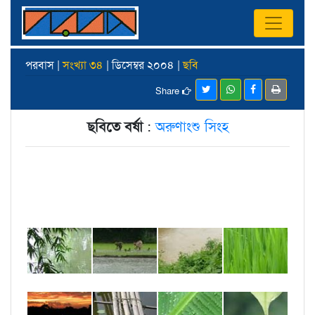
পরবাস |
সংখ্যা ৩৪
| ডিসেম্বর ২০০৪ |
ছবি
Share
ছবিতে বর্ষা
:
অরুণাংশু সিংহ