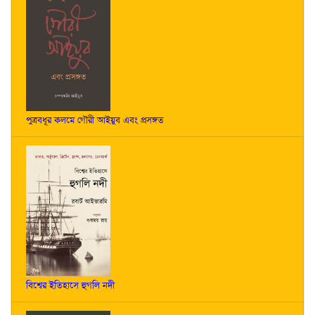
পুত্রবধূর কলমে গৌরী আইয়ুব এবং প্রসঙ্গত
বিশ্বের ইতিহাসে হুগলি নদী