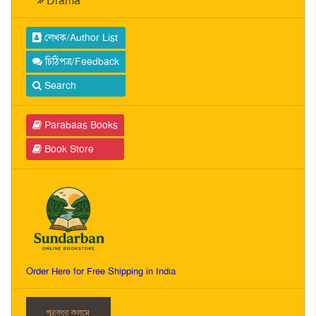
Drama
লেখক/Author List
চিঠিপত্র/Feedback
Search
Parabaas Books
Book Store
Order Here for Free Shipping in India