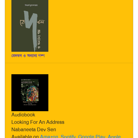
বেদখল ও অন্যান্য গল্প
Audiobook
Looking For An Address
Nabaneeta Dev Sen
Available on
Amazon
,
Spotify
,
Google Play
,
Apple