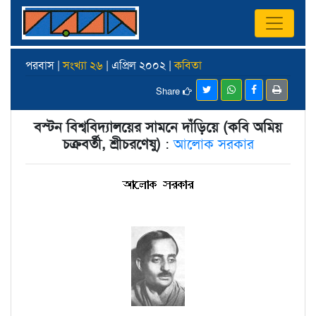
পরবাস |
সংখ্যা ২৬
| এপ্রিল ২০০২ |
কবিতা
Share
বস্টন বিশ্ববিদ্যালয়ের সামনে দাঁড়িয়ে (কবি অমিয়
চক্রবর্তী, শ্রীচরণেষু)
:
আলোক সরকার