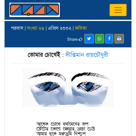
পরবাস |
সংখ্যা ২৬
| এপ্রিল ২০০২ |
কবিতা
Share
তোমার চোখেই
:
দীপ্তিমান রায়চৌধুরী