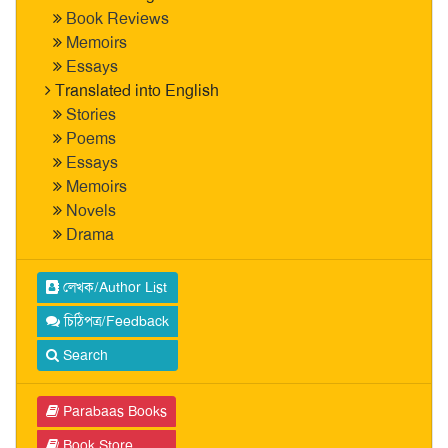
Book Reviews
Memoirs
Essays
Translated into English
Stories
Poems
Essays
Memoirs
Novels
Drama
লেখক/Author List
চিঠিপত্র/Feedback
Search
Parabaas Books
Book Store