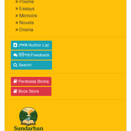
Poems
Essays
Memoirs
Novels
Drama
লেখক/Author List
চিঠিপত্র/Feedback
Search
Parabaas Books
Book Store