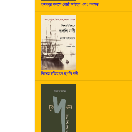
পুত্রবধূর কলমে গৌরী আইয়ুব এবং প্রসঙ্গত
বিশ্বের ইতিহাসে হুগলি নদী