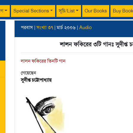
াগ
Special Sections
সূচি/List
Our Books
Buy Boo
পরবাস |
সংখ্যা ৩৭
| মার্চ ২০০৬ |
Audio
লালন ফকিরের ৩টি গানঃ সুদীপ্ত চট
লালন ফকিরের তিনটি গান
গেয়েছেন
সুদীপ্ত চট্টোপাধ্যায়