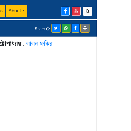
ks
About
Share
্টোপাধ্যায়
:
লালন ফকির