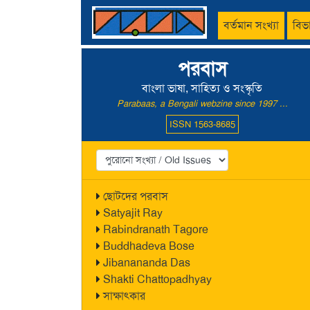
বর্তমান সংখ্যা
বিভ
পরবাস
বাংলা ভাষা, সাহিত্য ও সংস্কৃতি
Parabaas, a Bengali webzine since 1997 ...
ISSN 1563-8685
ছোটদের পরবাস
Satyajit Ray
Rabindranath Tagore
Buddhadeva Bose
Jibanananda Das
Shakti Chattopadhyay
সাক্ষাৎকার