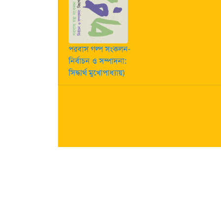
পরবাস গল্প সংকলন-
নির্বাচন ও সম্পাদনা:
সিদ্ধার্থ মুখোপাধ্যায়)
কীভাবে লেখা পাঠাবেন তা জানতে
এখানে ক্লিক করুন
| "পরবাস"-এ
নিজস্ব। তজ্জনিত কোন ক্ষয়ক্ষতির জন্য "পরবাস"-এর প্রকাশক 
About Us