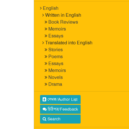
English
Written in English
Book Reviews
Memoirs
Essays
Translated into English
Stories
Poems
Essays
Memoirs
Novels
Drama
লেখক/Author List
চিঠিপত্র/Feedback
Search