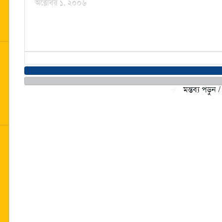
অক্টোবর ১, ২০০৬
মন্তব্য জমা দিন / Make a comment
মন্তব্য পড়ু