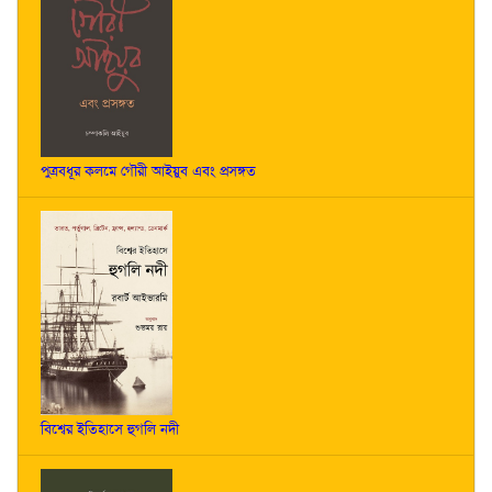
পুত্রবধূর কলমে গৌরী আইয়ুব এবং প্রসঙ্গত
বিশ্বের ইতিহাসে হুগলি নদী