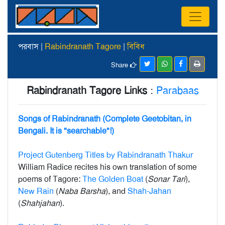
পরবাস |
Rabindranath Tagore
|
বিবিধ
Share
Rabindranath Tagore Links
:
Parabaas
Songs of Rabindranath (Complete Geetobitan, in
Bengali. It is "searchable"!)
Project Gutenberg Titles by Rabindranath Thakur
William Radice recites his own translation of some
poems of Tagore:
The Golden Boat
(
Sonar Tari
),
New Rain
(
Naba Barsha
), and
Shah-Jahan
(
Shahjahan
).