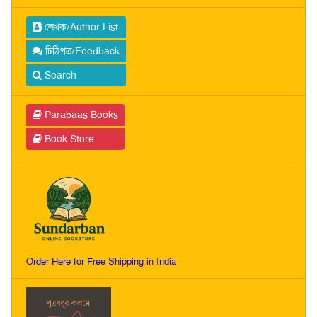
লেখক/Author List
চিঠিপত্র/Feedback
Search
Parabaas Books
Book Store
Order Here for Free Shipping in India