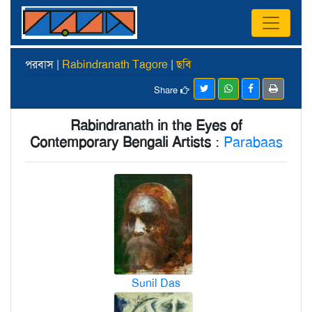
পরবাস |
Rabindranath Tagore
|
ছবি
Share
Rabindranath in the Eyes of
Contemporary Bengali Artists
:
Parabaas
Sunil Das