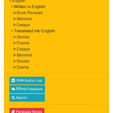
English
Written in English
Book Reviews
Memoirs
Essays
Translated into English
Stories
Poems
Essays
Memoirs
Novels
Drama
লেখক/Author List
চিঠিপত্র/Feedback
Search
Parabaas Books