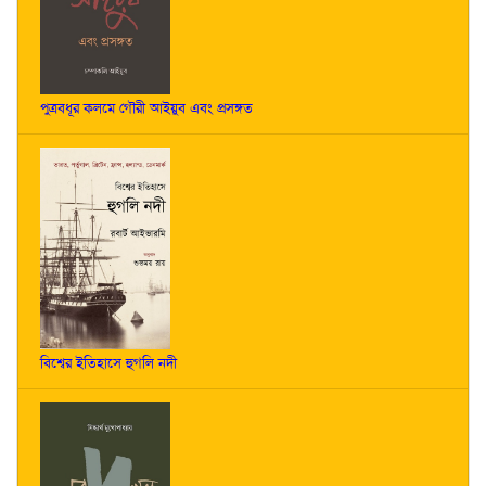
পুত্রবধূর কলমে গৌরী আইয়ুব এবং প্রসঙ্গত
বিশ্বের ইতিহাসে হুগলি নদী