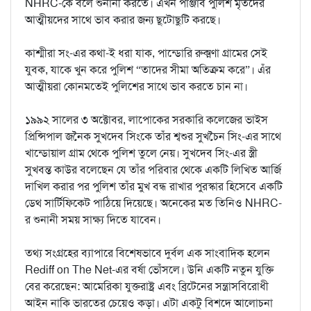
NHRC-কে বলে শুনানী করতে। এখন পাঞ্জাব পুলিশ মৃতদের
আত্মীয়দের সাথে ভাব করার জন্য ছূটোছুটি করছে।
কাশ্মীরা সং-এর কথা-ই ধরা যাক, পান্ডোরি রুক্মণা গ্রামের সেই
যুবক, যাকে খুন করে পুলিশ “তাদের সীমা অতিক্রম করে”। এঁর
আত্মীয়রা কোনমতেই পুলিশের সাথে ভাব করতে চান না।
১৯৯২ সালের ৩ অক্টোবর, লাপোকের সরকারি কলেজের ভাইস
প্রিন্সিপাল জনৈক সুখদেব সিংকে তাঁর শ্বশুর সুখচৈন সিং-এর সাথে
খান্ডোয়াল গ্রাম থেকে পুলিশ তুলে নেয়। সুখদেব সিং-এর স্ত্রী
সুখবন্ত কাউর বলেছেন যে তাঁর পরিবার থেকে একটি লিখিত আর্জি
দাখিল করার পর পুলিশ তাঁর মুখ বন্ধ রাখার পুরস্কার হিসেবে একটি
ডেথ সার্টিফিকেট পাঠিয়ে দিয়েছে। অনেকের মত তিনিও NHRC-
র শুনানী সময় সাক্ষ্য দিতে যাবেন।
তথ্য সংগ্রহের ব্যাপারে বিশেষভাবে দুর্বল এক সাংবাদিক হলেন
Rediff on The Net-এর বর্ষা ভোঁসলে। উনি একটি নতুন যুক্তি
বের করেছেন: আমেরিকা যুক্তরাষ্ট্র এবং ব্রিটেনের সন্ত্রাসবিরোধী
আইন নাকি ভারতের চেয়েও কড়া। এটা একটু বিশদে আলোচনা