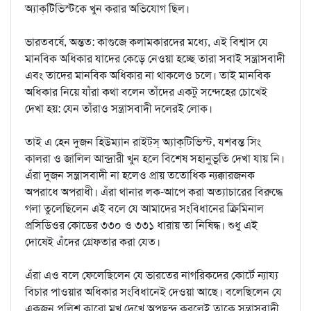
অ্যাক্‌টিভিস্টকে খুন করার অভিযোগ ছিল।
ভারতবর্ষে, অন্তত: কাগুজে কলামকারদের মধ্যে, এই বিশ্বাস যে
মানবিক অধিকার যাদের কেড়ে নেওয়া হচ্ছে তারা সবাই সন্ত্রাসবাদী
এবং তাদের মানবিক অধিকার না থাকলেও চলে। তাই মানবিক
অধিকার নিয়ে যাঁরা কথা বলেন তাঁদের একটু সন্দেহের চোখেই
দেখা হয়: যেন তাঁরাও সন্ত্রাসবাদী দলেরই লোক।
তাই এ হেন দুজন হিউম্যান রাইট্‌স্‌ অ্যাক্‌টিভিস্ট, যশবন্ত সিং
কালরা ও জালিল আন্দ্রারী খুন হলে বিশেষ সহানুভূতি দেখা যায় নি।
এঁরা দুজন সন্ত্রাসবাদী না হলেও প্রায় ততোধিক ন্যক্কারজনক
অপরাধে অপরাধী। এঁরা থানার লক-আপে করা অত্যাচারের বিরুদ্ধে
গলা তুলেছিলেন এই বলে যে আমাদের সংবিধানের ক্রিমিনাল
প্রসিডিওর কোডের ৩৩০ ও ৩৩১ ধারায় তা নিষিদ্ধ। শুধু এই
দোষেই এঁদের গ্রেফতার করা যেত।
এঁরা এও বলে ফেলেছিলেন যে ভারতের নাগরিকদের কোর্টে ন্যায্য
বিচার পাওয়ার অধিকার সংবিধানেই দেওয়া আছে। বলেছিলেন যে
একজন পুলিশ কারো মুখ দেখে অপছন্দ করলেই তাকে সন্ত্রাসবাদী