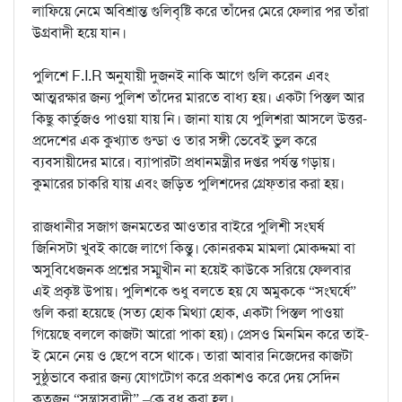
লাফিয়ে নেমে অবিশ্রান্ত গুলিবৃষ্টি করে তাঁদের মেরে ফেলার পর তাঁরা
উগ্রবাদী হয়ে যান।
পুলিশে F.I.R অনুযায়ী দুজনই নাকি আগে গুলি করেন এবং
আত্মরক্ষার জন্য পুলিশ তাঁদের মারতে বাধ্য হয়। একটা পিস্তল আর
কিছু কার্তুজও পাওয়া যায় নি। জানা যায় যে পুলিশরা আসলে উত্তর-
প্রদেশের এক কুখ্যাত গুন্ডা ও তার সঙ্গী ভেবেই ভুল করে
ব্যবসায়ীদের মারে। ব্যাপারটা প্রধানমন্ত্রীর দপ্তর পর্যন্ত গড়ায়।
কুমারের চাকরি যায় এবং জড়িত পুলিশদের গ্রেফ্‌তার করা হয়।
রাজধানীর সজাগ জনমতের আওতার বাইরে পুলিশী সংঘর্ষ
জিনিসটা খুবই কাজে লাগে কিন্তু। কোনরকম মামলা মোকদ্দমা বা
অসুবিধেজনক প্রশ্নের সম্মুখীন না হয়েই কাউকে সরিয়ে ফেলবার
এই প্রকৃষ্ট উপায়। পুলিশকে শুধু বলতে হয় যে অমুককে “সংঘর্ষে”
গুলি করা হয়েছে (সত্য হোক মিথ্যা হোক, একটা পিস্তল পাওয়া
গিয়েছে বললে কাজটা আরো পাকা হয়)। প্রেসও মিনমিন করে তাই-
ই মেনে নেয় ও ছেপে বসে থাকে। তারা আবার নিজেদের কাজটা
সুষ্ঠুভাবে করার জন্য যোগটোগ করে প্রকাশও করে দেয় সেদিন
কতজন “সন্ত্রাসবাদী” –কে বধ করা হল।