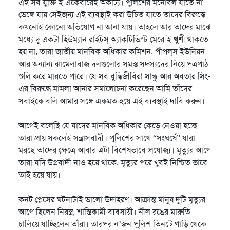
এই সব যুক্তি-ই একেবারেই অকাট্য। পুলিশের মনোবল যাতে না
ভেঙ্গে যায় সেইজন্য এই ব্যবস্থাই করা উচিত যাতে তাদের বিরুদ্ধে
কখনোই কোনো অভিযোগ না আনা যায়। তাহলে আর তাদের মাঝে
মধ্যে দু একটা হিউম্যান রাইট্‌স্‌ অ্যাকটিভিস্ট মেরে-ই খুশী থাকতে
হয় না, তারা জাতীয় মানবিক অধিকার কমিশন, পীপল্‌স ইউনিয়ন
আর অন্যান্য ঝামেলাবাজ দলগুলোর সমস্ত সদস্যদের নিয়ে পত্রপাঠ
গুলি করে মারতে পারে। যে সব বুদ্ধিজীবিরা সান্ধু আর অবতার সিং-
এর বিরুদ্ধে মামলা আনার সমালোচনা করেছেন আমি তাঁদের
সবাইকে বলি আমার সঙ্গে একমত হয়ে এই ব্যবস্থাই দাবি করুন।
আগেই বলেছি যে যাদের মানবিক অধিকার কেড়ে নেওয়া হচ্ছে
তারা প্রায় সকলেই সন্ত্রাসবাদী। পুলিশের সাথে “সংঘর্ষে” যারা
মরছে তাদের ক্ষেত্রে আবার এটা বিশেষভাবে প্রযোজ্য। মৃত্যুর আগে
তারা যদি উগ্রবাদী নাও হয়ে থাকে, মৃত্যুর পরে খুবই নিশ্চিত ভাবে
তাই হয়ে যায়।
কনট প্লেসের ঘটনাটাই ভালো উদাহরণ। আক্রান্ত মানুষ দুটি মৃত্যুর
আগে ছিলেন নিরস্ত্র, শান্তিকামী ব্যবসায়ী। নীল রঙের মারুতি
চালিয়ে যাচ্ছিলেন তাঁরা। তারপর ন’জন পুলিশ তিনটে গাড়ি থেকে