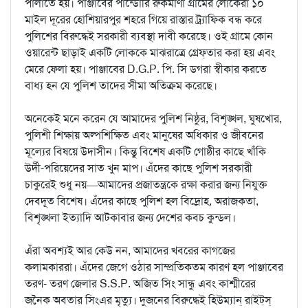
পালাতে হয়। পাঞ্জাবের পান্ডোরি রুকমাণা গ্রামের লোকেরা ১০
মাইল দূরের হোশিয়ারপুর শহরে গিয়ে রাস্তার ট্র্যাফিক বন্ধ করে
পুলিশের বিরুদ্ধেই সরকারী ব্যবস্থা দাবী করেছে। ওই গ্রামে কোন
ওয়ারেন্ট ছাড়াই একটি লোককে মাঝরাত্রে গ্রেফ্‌তার করা হয় এবং
মেরে ফেলা হয়। পাঞ্জাবের D.G.P. পি. সি ডগরা স্বীকার করতে
বাধ্য হন যে পুলিশ তাদের সীমা অতিক্রম করেছে।
অনেকেই মনে করেন যে আমাদের পুলিশ নিষ্ঠুর, বিশৃঙ্খল, ঘুষখোর,
পুলিশী শিক্ষায় অল্পশিক্ষিত এবং মানুষের অধিকার ও জীবনের
মূল্যের বিষয়ে উদাসীন। কিন্তু বিশেষ একটি গোষ্ঠীর কাছে খাঁকি
উর্দী-পরিয়েদের সাত খুন মাপ। এঁদের কাছে পুলিশ সরকারী
চাকুরেই শুধু নয়—আমাদের প্রজাতন্ত্রকে রক্ষা করার জন্য নিযুক্ত
দেবদূত বিশেষ। এঁদের কাছে পুলিশ হল বিদ্রোহ, অরাজকতা,
বিশৃঙ্খলা ইত্যাদি আটকাবার জন্য দেশের কবচ কুন্ডল।
এঁরা অবশ্যই আর কেউ নন, আমাদের খবরের কাগজের
কলামকাররা। এঁদের জেগে ওঠার সাম্প্রতিকতম কারণ হল পাঞ্জাবের
তরণ- তরণ জেলার S.S.P. অজিত সিং সান্ধু এবং কাশ্মীরের
জনৈক অবতার সিংএর মৃত্যু। দুজনের বিরুদ্ধেই হিউম্যান্‌ রাইট্‌স্‌