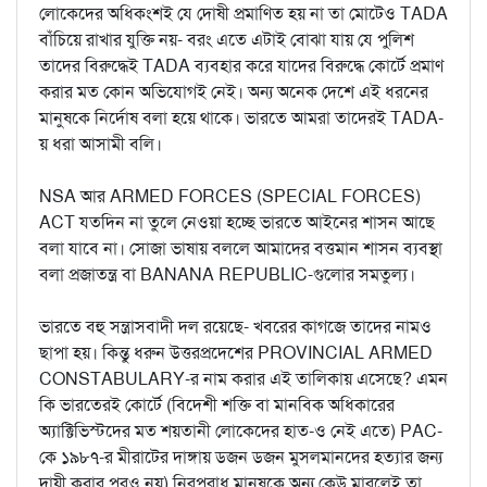
লোকেদের অধিকংশই যে দোষী প্রমাণিত হয় না তা মোটেও TADA
বাঁচিয়ে রাখার যুক্তি নয়- বরং এতে এটাই বোঝা যায় যে পুলিশ
তাদের বিরুদ্ধেই TADA ব্যবহার করে যাদের বিরুদ্ধে কোর্টে প্রমাণ
করার মত কোন অভিযোগই নেই। অন্য অনেক দেশে এই ধরনের
মানুষকে নির্দোষ বলা হয়ে থাকে। ভারতে আমরা তাদেরই TADA-
য় ধরা আসামী বলি।
NSA আর ARMED FORCES (SPECIAL FORCES)
ACT যতদিন না তুলে নেওয়া হচ্ছে ভারতে আইনের শাসন আছে
বলা যাবে না। সোজা ভাষায় বললে আমাদের বত্তমান শাসন ব্যবস্থা
বলা প্রজাতন্ত্র বা BANANA REPUBLIC-গুলোর সমতুল্য।
ভারতে বহু সন্ত্রাসবাদী দল রয়েছে- খবরের কাগজে তাদের নামও
ছাপা হয়। কিন্তু ধরুন উত্তরপ্রদেশের PROVINCIAL ARMED
CONSTABULARY-র নাম করার এই তালিকায় এসেছে? এমন
কি ভারতেরই কোর্টে (বিদেশী শক্তি বা মানবিক অধিকারের
অ্যাক্টিভিস্টদের মত শয়তানী লোকেদের হাত-ও নেই এতে) PAC-
কে ১৯৮৭-র মীরাটের দাঙ্গায় ডজন ডজন মুসলমানদের হত্যার জন্য
দায়ী করার পরও নয়) নিরপরাধ মানুষকে অন্য কেউ মারলেই তা