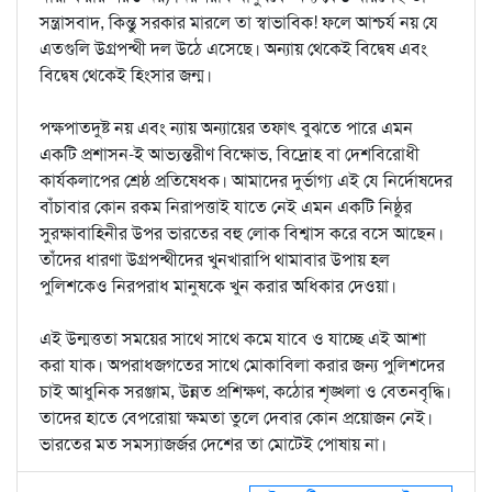
সন্ত্রাসবাদ, কিন্তু সরকার মারলে তা স্বাভাবিক! ফলে আশ্চর্য নয় যে
এতগুলি উগ্রপন্থী দল উঠে এসেছে। অন্যায় থেকেই বিদ্বেষ এবং
বিদ্বেষ থেকেই হিংসার জন্ম।
পক্ষপাতদুষ্ট নয় এবং ন্যায় অন্যায়ের তফাৎ বুঝতে পারে এমন
একটি প্রশাসন-ই আভ্যন্তরীণ বিক্ষোভ, বিদ্রোহ বা দেশবিরোধী
কার্যকলাপের শ্রেষ্ঠ প্রতিষেধক। আমাদের দুর্ভাগ্য এই যে নির্দোষদের
বাঁচাবার কোন রকম নিরাপত্তাই যাতে নেই এমন একটি নিষ্ঠুর
সুরক্ষাবাহিনীর উপর ভারতের বহু লোক বিশ্বাস করে বসে আছেন।
তাঁদের ধারণা উগ্রপন্থীদের খুনখারাপি থামাবার উপায় হল
পুলিশকেও নিরপরাধ মানুষকে খুন করার অধিকার দেওয়া।
এই উন্মত্ততা সময়ের সাথে সাথে কমে যাবে ও যাচ্ছে এই আশা
করা যাক। অপরাধজগতের সাথে মোকাবিলা করার জন্য পুলিশদের
চাই আধুনিক সরঞ্জাম, উন্নত প্রশিক্ষণ, কঠোর শৃঙ্খলা ও বেতনবৃদ্ধি।
তাদের হাতে বেপরোয়া ক্ষমতা তুলে দেবার কোন প্রয়োজন নেই।
ভারতের মত সমস্যাজর্জর দেশের তা মোটেই পোষায় না।