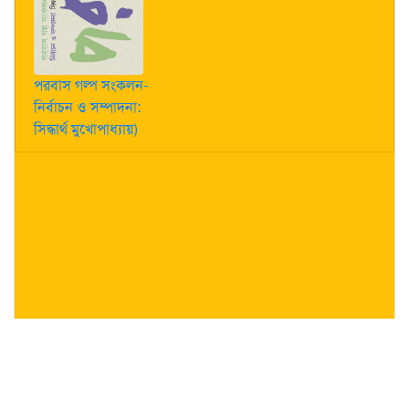
পরবাস গল্প সংকলন-
নির্বাচন ও সম্পাদনা:
সিদ্ধার্থ মুখোপাধ্যায়)