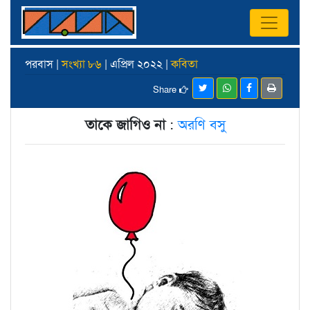
পরবাস |
সংখ্যা ৮৬
| এপ্রিল ২০২২ |
কবিতা
Share
তাকে জাগিও না
:
অরণি বসু