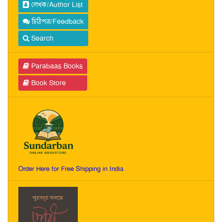
লেখক/Author List
চিঠিপত্র/Feedback
Search
Parabaas Books
Book Store
Order Here for Free Shipping in India