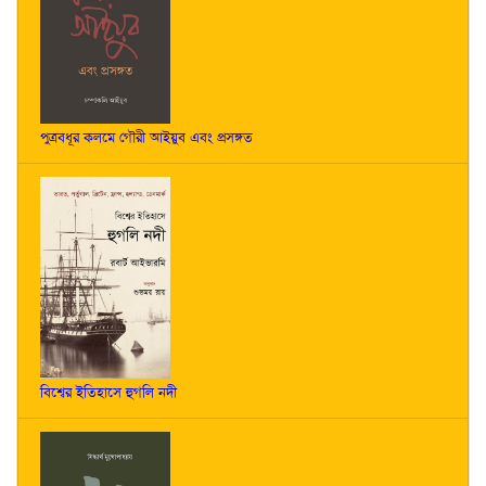
পুত্রবধূর কলমে গৌরী আইয়ুব এবং প্রসঙ্গত
বিশ্বের ইতিহাসে হুগলি নদী