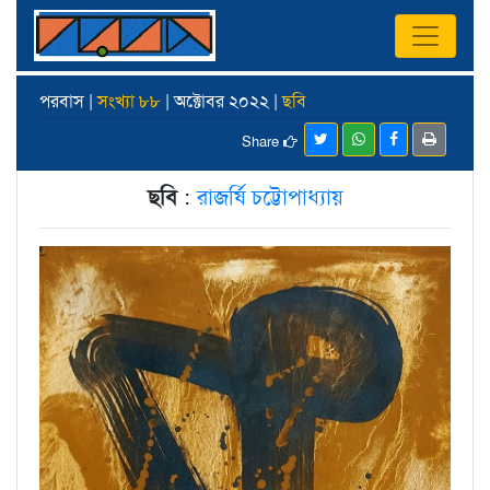
পরবাস |
সংখ্যা ৮৮
| অক্টোবর ২০২২ |
ছবি
Share
ছবি
:
রাজর্ষি চট্টোপাধ্যায়