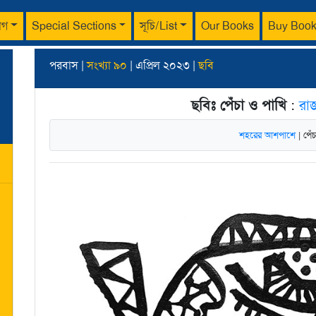
াগ
Special Sections
সূচি/List
Our Books
Buy Boo
পরবাস |
সংখ্যা ৯০
| এপ্রিল ২০২৩ |
ছবি
ছবিঃ পেঁচা ও পাখি
:
রাজ
শহরের আশপাশে
| পেঁ