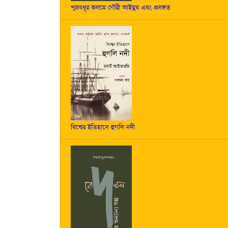
পুত্রবধূর কলমে গৌরী আইয়ুব এবং প্রসঙ্গত
বিশ্বের ইতিহাসে হুগলি নদী