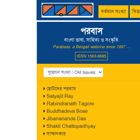
বর্তমান সংখ্যা
বিভ
পরবাস
বাংলা ভাষা, সাহিত্য ও সংস্কৃতি
Parabaas, a Bengali webzine since 1997 ...
ISSN 1563-8685
ছোটদের পরবাস
Satyajit Ray
Rabindranath Tagore
Buddhadeva Bose
Jibanananda Das
Shakti Chattopadhyay
সাক্ষাৎকার