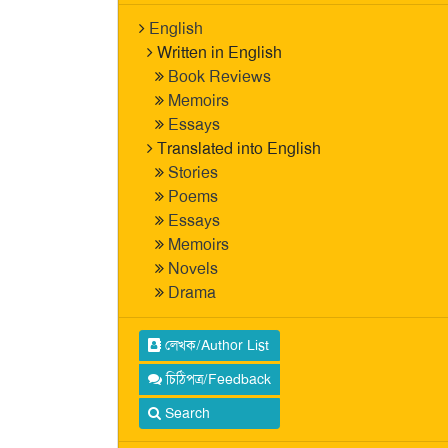
English
Written in English
Book Reviews
Memoirs
Essays
Translated into English
Stories
Poems
Essays
Memoirs
Novels
Drama
লেখক/Author List
চিঠিপত্র/Feedback
Search