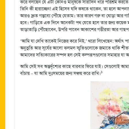
করে বলছেন যে এটা কোনও মানুষকে সারাদিন ধরে পরিশ্রম করতে 
তিনি কী হারাচ্ছেন! এই হিসেব যদি কষতে থাকেন, তা হলে আপনাকে
আরও দ্রুত গন্তব্যে পৌঁছে যেতাম। তার কারণ গরু বা ঘোড়া আ
হবে। গাড়িতে এক দিনে অনেকটা পথ যেতে হলে তার জন্য কয়েক মাস
তাড়াতাড়ি পৌঁছোবেন, উপরি পাবেন আকাশের গভীরতা আর গাছপা
‘আমি যা দেখি তাকেই নিজের করে নিই,’ থরো লিখেছেন: অর্থাৎ পায়
অনুভূতি আর সূর্যের আলো ঝলমল স্মৃতিগুলোকে জমাতে থাকি শীত
আমাদের সত্যিকারের সম্পদ হল সেই কল্পরূপগুলোর সমাহার যা আম
আমি সেই সব অন্তর্দৃশ্যের কাছে বারবার ফিরে যাই। সেগুলোই আমা
১
বাঁচায় – যা আমি দুঃসময়ের জন্য সঞ্চয় করে রাখি।