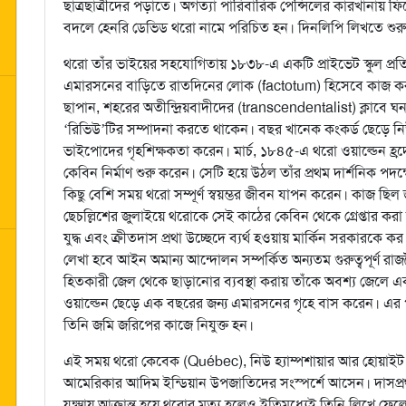
ছাত্রছাত্রীদের পড়াতে। অগত্যা পারিবারিক পেন্সিলের কারখানায় 
বদলে হেনরি ডেভিড থরো নামে পরিচিত হন। দিনলিপি লিখতে শুরু 
থরো তাঁর ভাইয়ের সহযোগিতায় ১৮৩৮-এ একটি প্রাইভেট স্কুল প্রতি
এমারসনের বাড়িতে রাতদিনের লোক (factotum) হিসেবে কাজ
ছাপান, শহরের অতীন্দ্রিয়বাদীদের (transcendentalist) ক্লাবে 
‘রিভিউ’টির সম্পাদনা করতে থাকেন। বছর খানেক কংকর্ড ছেড়ে নিউ 
ভাইপোদের গৃহশিক্ষকতা করেন। মার্চ, ১৮৪৫-এ থরো ওয়াল্ডেন হ
কেবিন নির্মাণ শুরু করেন। সেটি হয়ে উঠল তাঁর প্রথম দার্শনিক পদক
কিছু বেশি সময় থরো সম্পূর্ণ স্বয়ম্ভর জীবন যাপন করেন। কাজ ছি
ছেচল্লিশের জুলাইয়ে থরোকে সেই কাঠের কেবিন থেকে গ্রেপ্তার করা 
যুদ্ধ এবং ক্রীতদাস প্রথা উচ্ছেদে ব্যর্থ হওয়ায় মার্কিন সরকার
লেখা হবে আইন অমান্য আন্দোলন সম্পর্কিত অন্যতম গুরুত্বপূর্ণ র
হিতকারী জেল থেকে ছাড়ানোর ব্যবস্থা করায় তাঁকে অবশ্য জেলে
ওয়াল্ডেন ছেড়ে এক বছরের জন্য এমারসনের গৃহে বাস করেন। এর পর
তিনি জমি জরিপের কাজে নিযুক্ত হন।
এই সময় থরো কেবেক (Québec), নিউ হ্যাম্পশায়ার আর হোয়াইট 
আমেরিকার আদিম ইন্ডিয়ান উপজাতিদের সংস্পর্শে আসেন। দাসপ্রথার 
যক্ষ্মায় আক্রান্ত হয়ে থরোর মৃত্যু হলেও ইতিমধ্যেই তিনি লিখে 