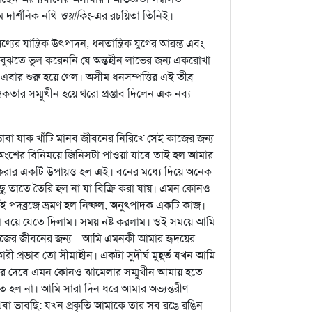
ম দার্শনিক নথি
ওয়াকিং
-এর রচয়িতা তিনিই।
যের যান্ত্রিক উৎপাদন, ধনতান্ত্রিক যুগের আরম্ভ এবং
দিয়ে বুঝতে ভুল করেননি যে অন্তহীন লাভের জন্য একরোখা
বার শুরু হয়ে গেল। অসীম ধনসম্পত্তির এই তীব্র
রিকতার সম্মুখীন হয়ে থরো প্রস্তাব দিলেন এক নব্য
বা যাক খাঁটি মানব জীবনের নিরিখে সেই কাজের জন্য
ংশের বিনিময়ে জিনিসটা পাওয়া যাবে তাই হল আমার
 করার একটি উপায়ও হল এই। বনের মধ্যে দিয়ে অনেক
ু তাতে তৈরি হল না যা বিক্রি করা যায়। এমন কোনও
ই পদব্রজে ভ্রমণ হল নিষ্ফল, অনুৎপাদক একটি কাজ।
া বয়ে যেতে দিলাম। সময় নষ্ট করলাম। ওই সময়ে আমি
িজের জীবনের জন্য – আমি এমনকী আমার হৃদয়ের
ারী প্রভাব তো সীমাহীন। একটা সুদীর্ঘ মুহূর্ত যখন আমি
ে দেবে এমন কোনও ঝামেলার সম্মুখীন আমায় হতে
ে হল না। আমি সারা দিন ধরে আমার অভ্যন্তরীণ
 অথবা ভাবছি: যখন প্রকৃতি আমাকে তার সব রঙে রঙিন