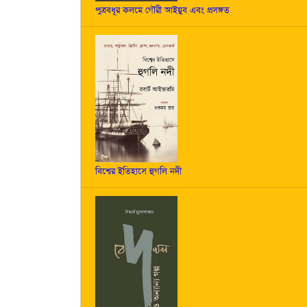
পুত্রবধূর কলমে গৌরী আইয়ুব এবং প্রসঙ্গত
বিশ্বের ইতিহাসে হুগলি নদী