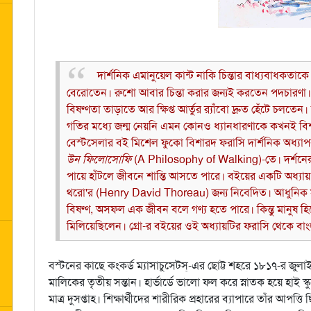
দার্শনিক এমানুয়েল কান্ট নাকি চিন্তার বাধ্যবাধকতা
বেরোতেন। রুশো আবার চিন্তা করার জন্যই করতেন পদচারণা। ফ
বিষণ্ণতা তাড়াতে আর ক্ষিপ্ত আর্তুর র‌্যাঁবো দ্রুত হেঁটে চলতে
গতির মধ্যে জন্ম নেয়নি এমন কোনও ধ্যানধারণাকে কখনই বিশ
বেস্টসেলার বই মিশেল ফুকো বিশারদ ফরাসি দার্শনিক অধ্যাপ
উন ফিলোসোফি
(A Philosophy of Walking)-তে। দর্শনের 
পায়ে হাঁটলে জীবনে শান্তি আসতে পারে। বইয়ের একটি অধ্যায় ম
থরো'র (Henry David Thoreau) জন্য নিবেদিত। আধুনিক স
বিষণ্ণ, অসফল এক জীবন বলে গণ্য হতে পারে। কিন্তু মানুষ হ
মিলিয়েছিলেন। গ্রো-র বইয়ের ওই অধ্যায়টির ফরাসি থেকে 
বস্টনের কাছে কংকর্ড ম্যাসাচুসেটস্‌-এর ছোট্ট শহরে ১৮১৭-র জুলা
মালিকের তৃতীয় সন্তান। হার্ভার্ডে ভালো ফল করে স্নাতক হয়ে হা
মাত্র দুসপ্তাহ। শিক্ষার্থীদের শারীরিক প্রহারের ব্যাপারে তাঁর আপত্