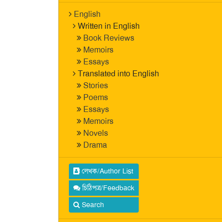
English
Written in English
Book Reviews
Memoirs
Essays
Translated into English
Stories
Poems
Essays
Memoirs
Novels
Drama
লেখক/Author List
চিঠিপত্র/Feedback
Search