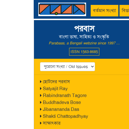
বর্তমান সংখ্যা
বিভ
পরবাস
বাংলা ভাষা, সাহিত্য ও সংস্কৃতি
Parabaas, a Bengali webzine since 1997 ...
ISSN 1563-8685
ছোটদের পরবাস
Satyajit Ray
Rabindranath Tagore
Buddhadeva Bose
Jibanananda Das
Shakti Chattopadhyay
সাক্ষাৎকার