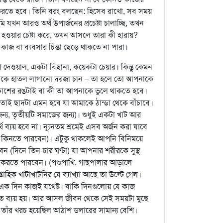
 করতে হবে। তিনি বরং বলছেন: হিসেব রাখো, সব সময়
যখন আরও অর্থ উপার্জনের প্রচেষ্টা চালাচ্ছি, তখন
ওয়ার চেষ্টা করে, তখন আসলে তারা কী হারায়?
াজ বা ব্যবসার চিন্তা ছেড়ে থাকতে না পারা।
েওয়াল, একটা বিছানা, কয়েকটা চেয়ার। কিন্তু কেমন
চকচকে হাতল লাগানো দরজা চান – তা হলে তো আপনাকে
কাশের রঙটাই বা কী তা আপনাকে ভুলে থাকতে হবে।
াই ছাদটা এমন হবে যা আমাকে ঠান্ডা থেকে বাঁচাবে।
র জন্য, তৃতীয়টি সমাজের জন্য)। শুধুই একটা খাট আর
্যয় হবে না। ন্যূনতম শ্রমেই এসব অর্জন করা যাবে
াল কিনতে পারবেন)। এটুকু থাকলেই আপনি বিনিময়ে
ারবেন (দিনে তিন-চার ঘণ্টা) যা আপনার শরীরকে সুস্থ
োগ করতে পারবেন। (পশুপাখি, গাছপালার আড়ালে
াহিক খাটাখাটনির যে ব্যাখ্যা আছে তা উল্টে গেল।
য় এক দিন কাজই যথেষ্ট। বাকি দিনগুলোয় যে কাজ
তে ব্যয় হয়। আর আসল জীবন থেকে সেই সময়টা মুছে
 তাঁর খরচ হয়েছিল আঠাশ ডলারের সামান্য বেশি।