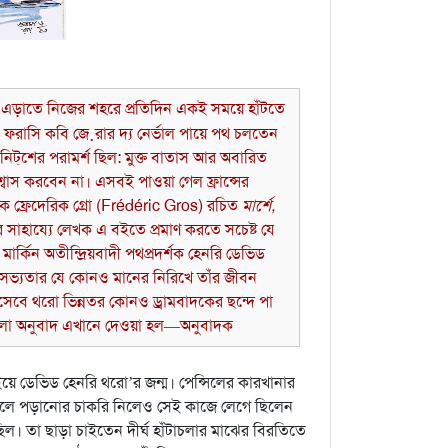
কে এড়াতে নিজের শহরে প্রতিদিন একই সময়ে হাঁটতে
রাসি কবি জ়েরার দ্য নের্ভাল পায়ে পথ চলতেন
ন। নিট্‌শের পরামর্শ ছিল: মুক্ত বাতাস আর অবারিত
্বাস করবেন না।
এসবই পাওয়া গেল ফ্রান্সের
ক ফ্রেদেরিক গ্রো (Frédéric Gros) রচিত
মার্শে,
সাহায্যে লেখক এ বইতে প্রমাণ করতে সচেষ্ট যে
ার্কিন অতীন্দ্রিয়বাদী পথপ্রদর্শক হেনরি ডেভিড
ভ্যতার যে কোনও মানের নিরিখে তাঁর জীবন
িসেবে থরো ভিন্নতর কোনও ড্রামবাদকের ছন্দে পা
বাংলা অনুবাদ এখানে দেওয়া হল—অনুবাদক
ইয়ে ডেভিড হেনরি থরো’র জন্ম। পেন্সিলের কারখানার
ই স্কুলে পড়ানোর চাকরি নিলেও সেই কাজে লেগে ছিলেন
তি ছিল। তা ছাড়া চাইতেন দীর্ঘ হাঁটাচলার মাঝের বিরতিতে