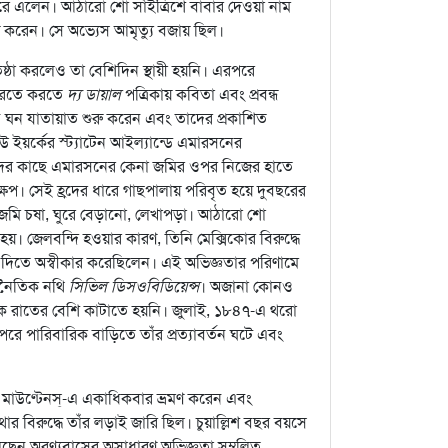
ফিরে এলেন। আঠারো শো সাঁইত্রিশে বাবার দেওয়া নাম
করেন। সে অভ্যেস আমৃত্যু বজায় ছিল।
ষ্ঠা করলেও তা বেশিদিন স্থায়ী হয়নি। এরপরে
 করতে করতে
দ্য ডায়াল
পত্রিকায় কবিতা এবং প্রবন্ধ
ঘন ঘন যাতায়াত শুরু করেন এবং তাদের প্রকাশিত
ইয়র্কের স্ট্যাটেন আইল্যান্ডে এমারসনের
্রদের কাছে এমারসনের কেনা জমির ওপর নিজের হাতে
্ষেপ। সেই হ্রদের ধারে গাছপালায় পরিবৃত হয়ে দুবছরের
ল জমি চষা, ঘুরে বেড়ানো, লেখাপড়া। আঠারো শো
হয়। জেলবন্দি হওয়ার কারণ, তিনি মেক্সিকোর বিরুদ্ধে
কে কর দিতে অস্বীকার করেছিলেন। এই অভিজ্ঞতার পরিণামে
াজনৈতিক নথি
সিভিল ডিসওবিডিয়েন্স
। অজানা কোনও
 এক রাতের বেশি কাটাতে হয়নি। জুলাই, ১৮৪৭-এ থরো
ে পারিবারিক বাড়িতে তাঁর প্রত্যাবর্তন ঘটে এবং
মাউণ্টেনস্‌-এ একাধিকবার ভ্রমণ করেন এবং
বিরুদ্ধে তাঁর লড়াই জারি ছিল। চুয়াল্লিশ বছর বয়সে
ফেলেছেন অরণ্যবাসের অসাধারণ অভিজ্ঞতা সম্বলিত