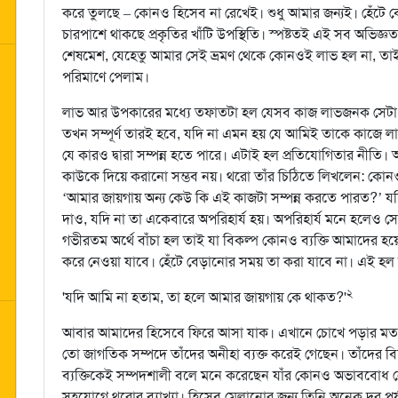
করে তুলছে – কোনও হিসেব না রেখেই। শুধু আমার জন্যই। হেঁটে ব
চারপাশে থাকছে প্রকৃতির খাঁটি উপস্থিতি। স্পষ্টতই এই সব অভিজ
শেষমেশ, যেহেতু আমার সেই ভ্রমণ থেকে কোনওই লাভ হল না, তাই
পরিমাণে পেলাম।
লাভ আর উপকারের মধ্যে তফাতটা হল যেসব কাজ লাভজনক সেটা আ
তখন সম্পূর্ণ তারই হবে, যদি না এমন হয় যে আমিই তাকে কাজে লাগি
যে কারও দ্বারা সম্পন্ন হতে পারে। এটাই হল প্রতিযোগিতার নী
কাউকে দিয়ে করানো সম্ভব নয়। থরো তাঁর চিঠিতে লিখলেন: কোনও ক
‘আমার জায়গায় অন্য কেউ কি এই কাজটা সম্পন্ন করতে পারত?’ যদি এই
দাও, যদি না তা একেবারে অপরিহার্য হয়। অপরিহার্য মনে হলেও সে
গভীরতম অর্থে বাঁচা হল তাই যা বিকল্প কোনও ব্যক্তি আমাদের হয়ে
করে নেওয়া যাবে। হেঁটে বেড়ানোর সময় তা করা যাবে না। এই হল ম
২
'যদি আমি না হতাম, তা হলে আমার জায়গায় কে থাকত?'
আবার আমাদের হিসেবে ফিরে আসা যাক। এখানে চোখে পড়ার মত বিষয
তো জাগতিক সম্পদে তাঁদের অনীহা ব্যক্ত করেই গেছেন। তাঁদের 
ব্যক্তিকেই সম্পদশালী বলে মনে করেছেন যাঁর কোনও অভাববোধ নে
সহযোগে থরোর ব্যাখ্যা। হিসেব মেলানোর জন্য তিনি অনেক দূর পর