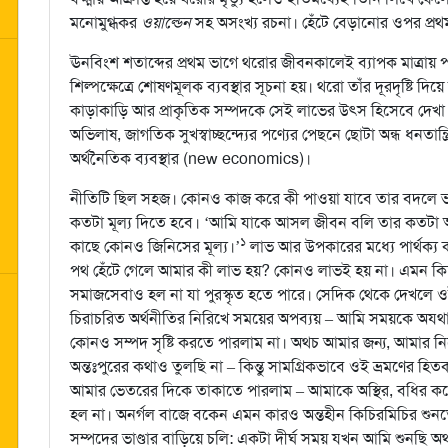
মনোমুগ্ধকর
ওয়াল্ডেন
সহ অসংখ্য রচনা। হেঁটে বেড়ানোর ওপর প্রথ
ঊনবিংশ শতাব্দের প্রথম ভাগে থরোর জীবনকালেই ব্যাপক মাত্রায় পণ্
শিল্পক্ষেত্রে শোষণমূলক ব্যবস্থার সূচনা হয়। থরো তাঁর দূরদৃষ্টি 
কাড়াকাড়ি আর প্রাকৃতিক সম্পদকে সেই লাভের উৎস হিসেবে দেখা এ
অভিলাষ, জাগতিক সুখস্বাচ্ছন্দ্যের পণ্যের পেছনে ছোটা অন্ধ ধনতান্ত্
অর্থনৈতিক ব্যবস্থার (new economics)।
নীতিটি ছিল সহজ। কোনও কাজ করে কী পাওয়া যাবে তার বদলে ভা
কতটা মূল্য দিতে হবে। ‘আমি যাকে আসল জীবন বলি তার কতটা অ
১
কাছে কোনও জিনিসের মূল্য।’
লাভ আর উপকারের মধ্যে পার্থক্য
পথ হেঁটে গেলে আমার কী লাভ হয়? কোনও লাভই হয় না। এমন কিছ
সমাজসেবাও হল না যা পুরস্কৃত হতে পারে। সেদিক থেকে দেখলে ও
চিরাচরিত অর্থনীতির নিরিখে সময়ের অপব্যয় – আমি সময়কে অযথ
কোনও সম্পদ সৃষ্টি করতে পারলাম না। অথচ আমার জন্য, আমার ন
অন্তঃপুরের কথাও তুলছি না – কিন্তু সামগ্রিকভাবে ওই ভ্রমণের হিতক
আমার ভেতরের দিকে তাকাতে পারলাম – আমাকে অস্থির, বধির কর
হল না। অনর্গল বাজে বকেন এমন কারও অন্তহীন কিচিরমিচির শুনত
সম্পদের ভাণ্ডার বাড়িয়ে চলি: একটা দীর্ঘ সময় যখন আমি শুনছি