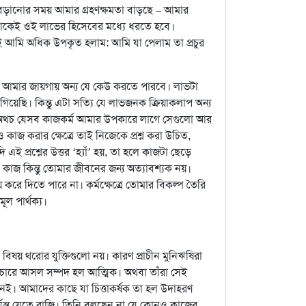
েড়ানোর সময় আমার গ্রহণক্ষমতা বাড়ছে – আমার
্ঞতাকেই ওই লাভের হিসেবের মধ্যে ধরতে হবে।
 আমি অধিক উপকৃত হলাম: আমি যা পেলাম তা প্রচুর
মার জায়গায় অন্য যে কেউ করতে পারবে। লাভটা
য়েছি। কিন্তু এটা সত্যি যে লাভজনক ক্রিয়াকলাপ অন্য
তি। অথচ যেসব কাজকর্ম আমার উপকারে লাগে সেগুলো আর
াজ করার ক্ষেত্রে তাই নিজেকে প্রশ্ন করা উচিত,
 প্রশ্নের উত্তর ‘হ্যাঁ’ হয়, তা হলে কাজটা ছেড়ে
 কাজ কিন্তু তোমার জীবনের জন্য অত্যাবশ্যক নয়।
 করে দিতে পারে না। কর্মক্ষেত্রে তোমার বিকল্প তৈরি
ূল পার্থক্য।
় থরোর যুক্তিগুলো নয়। কারণ প্রাচীন মুনিঋষিরা
বিচারে আসল সম্পদ হল আত্মিক। অথবা তাঁরা সেই
ই। আমাদের কাছে যা চিত্তাকর্ষক তা হল উদাহরণ
্যন্ত যেতে রাজি। তিনি বলছেন না যে কোনও কাজের