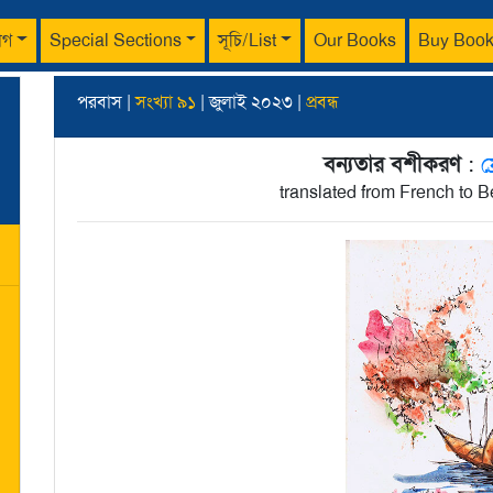
াগ
Special Sections
সূচি/List
Our Books
Buy Boo
পরবাস |
সংখ্যা ৯১
| জুলাই ২০২৩ |
প্রবন্ধ
বন্যতার বশীকরণ
:
ফ
translated from French to 