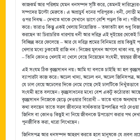
কাজকর্ম আর পরিশ্রম যেমন ধনসম্পদ সৃষ্টি করে, তেমনই দারিদ্র্যেরও ক
সম্পদের উল্টো মেরুতে। এ অপ্রাচুর্য ধনের পরিপূরক। ধনী, লোভী মা
ওপর নিবদ্ধ – দেখতে থাকে সেখানে ভাগে বেশি পড়ল কি না। গরীব মা
করে। তারাও কিন্তু একই খেলায় নিয়োজিত – তফাতটা হল শুধু বিজ
করছেন তা চিরাচরিত ধারণায় ধনী আর দরিদ্র এই দুইয়ের থেকেই 
বিচ্ছিন্ন করে ফেলেছে – আর যে দরিদ্র শ্রমের বিনিময়ে প্রায় কিছুই 
খেলার মধ্যে ঢুকতেই রাজি নন। নিজের মূলধন আগলে থাকা নয়, কৃপণ
– তিনি কোনও খেলাই না খেলে বেছে নিয়েছেন সংযমী, স্বয়ম্ভর জী
এই সংযম ঠিক কৃচ্ছ্রসাধন নয়। আমি যা বলতে চাইছি তা হল কৃচ্ছ
ব্যাপারটা কাজ করে। অঢেল খাদ্য, অঢেল ধন, অঢেল জিনিসপত্র
যে ঢাল বেয়ে অঢেলের দিকে নেমে গেছে সেই ঢালটিকে নিখুঁতভাবে
সংযমী হতে বলছেন। কৃচ্ছ্রসাধনের মধ্যে বেশ একটু কঠোরতা আছে – 
কৃচ্ছ্রসাধন নিজেকে ছেড়ে দেওয়ার বিরোধী – তাতে থাকে অন্যথায় গা
কথা বলছেন তাতে সরল জীবনের সার্থকতার উপলব্ধির পাঠ দেওয়া হ
জিনিস বা কোনও কিছুই না নিয়ে জীবনকে উপভোগ করার পথ দেখানো 
পুনর্জীবিত করা, থরো লিখেছেন।
জিনিসপত্র আর ধনসম্পদ আহরণ করতে হলে মানুষকে যে প্রবল প্রচেষ্