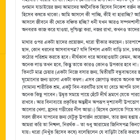
গুণমান যাচাইয়ের জন্য আমাদের অর্থনৈতিক হিসেব নিকেশ বর্জন
হিসেব কষতে থাকো। আমি আসলে কী পাচ্ছি, কীই বা হারাচ্ছি? আমি 
আসলে জীবনে কী থেকে বঞ্চিত হচ্ছি? ধনী যখন আরও সম্পদশালী হ
অনবরত কাজ করে যাওয়া, দুশ্চিন্তা করা, নজর রাখা, কখনও তাদের ক
মাথার ওপর একটা ছাদের প্রয়োজন, থরো স্বীকার করছেন। চারপাশে দ
ছাদ, কোন্‌ ধরনের আসবাবপত্র? যদি বিশাল একটা বাড়ি চান, 
কঠোর পরিশ্রম করতে হবে। দীর্ঘকাল ধরে আবহাওয়াটা কেমন, আ
অনেক লাভ তখন হবে, কিন্তু তাতে কারও কোনও উপকার হবে না। ত
তিনটে মাত্র চেয়ার (একটা নিজে বসার জন্য, দ্বিতীয়টি বন্ধুবান্ধবে
ঘুমোনোর জন্য ভালো একটা কম্বল। এসব জোগাড় করতে অনেক অর্থ ব
(সামান্য শারীরিক শ্রম, একটু বিন-বরবটির চাষ যা বেচে আপনি চ
অনেক কিছু পাবেন। উদ্বৃত্ত সময়ে পায়ে হেঁটে দীর্ঘ ভ্রমণে যেতে প
রাখবে। আর বিনাব্যয়ে প্রকৃতির অন্তহীন অপরূপ দৃশ্যাবলী উপভ
আলোর খেলা, হ্রদের গভীরের নীল আভা।) হিসেব মেলাতে গিয়ে সাপ্ত
সরল জীবন যাপনের জন্য যেটুকু উপার্জন প্রয়োজন, তার জন্য হপ্তা
আমরা করি তা নিষ্ফল, নিরর্থক – তা শুধু আরামের জিনিসপত্র কিন
যায়। থরো (নিখুঁত হিসেব কষে) বলেছিলেন যে বাড়িটা তৈরি করতে