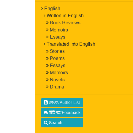
English
Written in English
Book Reviews
Memoirs
Essays
Translated into English
Stories
Poems
Essays
Memoirs
Novels
Drama
লেখক/Author List
চিঠিপত্র/Feedback
Search