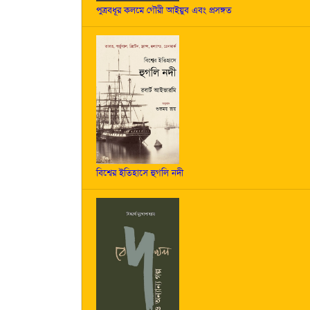
পুত্রবধূর কলমে গৌরী আইয়ুব এবং প্রসঙ্গত
বিশ্বের ইতিহাসে হুগলি নদী