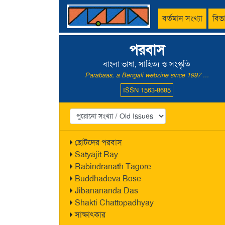
বর্তমান সংখ্যা
বিভ
পরবাস
বাংলা ভাষা, সাহিত্য ও সংস্কৃতি
Parabaas, a Bengali webzine since 1997 ...
ISSN 1563-8685
ছোটদের পরবাস
Satyajit Ray
Rabindranath Tagore
Buddhadeva Bose
Jibanananda Das
Shakti Chattopadhyay
সাক্ষাৎকার