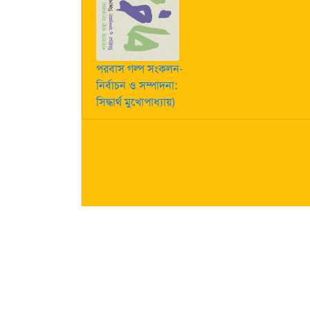
পরবাস গল্প সংকলন-
নির্বাচন ও সম্পাদনা:
সিদ্ধার্থ মুখোপাধ্যায়)
কীভাবে লেখা পাঠাবেন তা জানতে
এখানে ক্লিক করুন
| "পরবাস"-এ
নিজস্ব। তজ্জনিত কোন ক্ষয়ক্ষতির জন্য "পরবাস"-এর প্রকাশক 
About Us