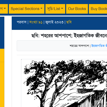
াগ
Special Sections
সূচি/List
Our Books
Buy Boo
পরবাস |
সংখ্যা ৯১
| জুলাই ২০২৩ |
ছবি
ছবি: শহরের আশপাশে; ইহজাগতিক জীবনের যন
শহরের আশপাশে |
ইহজাগতিক জীব