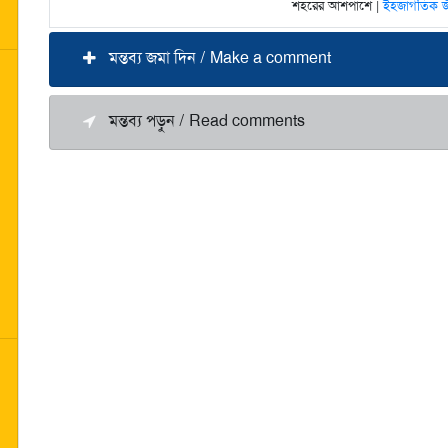
শহরের আশপাশে |
ইহজাগতিক জীব
মন্তব্য জমা দিন / Make a comment
মন্তব্য পড়ুন / Read comments