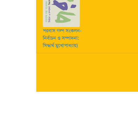
পরবাস গল্প সংকলন-
নির্বাচন ও সম্পাদনা:
সিদ্ধার্থ মুখোপাধ্যায়)
কীভাবে লেখা পাঠাবেন তা জানতে
এখানে ক্লিক করুন
| "পরবাস"-এ
নিজস্ব। তজ্জনিত কোন ক্ষয়ক্ষতির জন্য "পরবাস"-এর প্রকাশক 
About Us