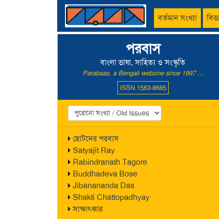
বর্তমান সংখ্যা
বিভ
পরবাস
বাংলা ভাষা, সাহিত্য ও সংস্কৃতি
Parabaas, a Bengali webzine since 1997 ...
ISSN 1563-8685
ছোটদের পরবাস
Satyajit Ray
Rabindranath Tagore
Buddhadeva Bose
Jibanananda Das
Shakti Chattopadhyay
সাক্ষাৎকার