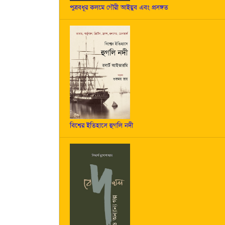
পুত্রবধূর কলমে গৌরী আইয়ুব এবং প্রসঙ্গত
বিশ্বের ইতিহাসে হুগলি নদী