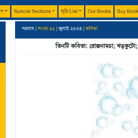
াগ
Special Sections
সূচি/List
Our Books
Buy Boo
পরবাস |
সংখ্যা ৯১
| জুলাই ২০২৩ |
কবিতা
তিনটি কবিতা: রোজনামচা; খড়কুটো;