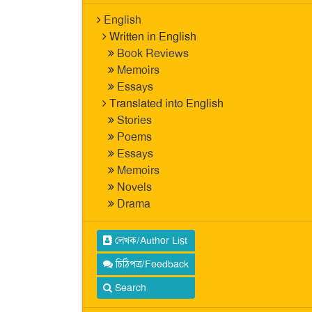
English
Written in English
Book Reviews
Memoirs
Essays
Translated into English
Stories
Poems
Essays
Memoirs
Novels
Drama
লেখক/Author List
চিঠিপত্র/Feedback
Search