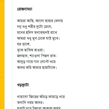
রোজনামচা
আমরা আছি, আলো ছায়ার খেলায়
নগ্ন শুধু শরীর দুটো মেলে,
মনের হদিস মনকেমনই রাখে
আমরা শুধু মুখ ঢেকে যাই মুখে।
ঘর ভাঙ্গে,
বুকে ছাতিম হাওয়া।
জলছাদ, শ্যাওলা পিছল রাত-
আদুড় গায়ে গান লেপ্টে শুয়ে
আদর করি আমার ছায়াটাকে।
খড়কুটো
ধারালো জিভের আঁচড় কামড়ে ধরে
তলানি নরম আদর।
সপাট চড়ে টুকরো আকাশ কুসুম,