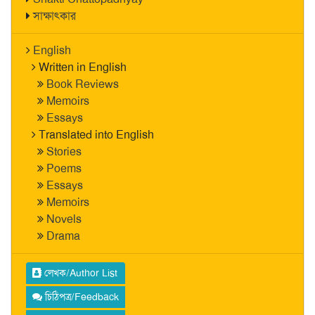
সাক্ষাৎকার
English
Written in English
Book Reviews
Memoirs
Essays
Translated into English
Stories
Poems
Essays
Memoirs
Novels
Drama
লেখক/Author List
চিঠিপত্র/Feedback