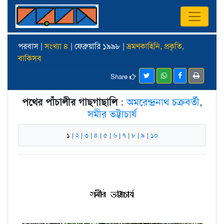
পরবাস |
সংখ্যা ৪
| ফেব্রুয়ারি ১৯৯৮ |
ভ্রমণকাহিনি, প্রকৃতি,
বাকিসব
Share
পথের পাঁচালীর গাছগাছালি
:
অমরেন্দ্রনাথ চক্রবর্তী
,
সমীর ভট্টাচার্য
১ |
২
|
৩
|
৪
|
৫
|
৬
|
৭
|
৮
|
৯
|
১০