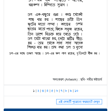
অলংকরণ (Artwork) : ছবি- সমীর ভট্টাচার্য
১ |
২
|
৩
|
৪
|
৫
|
৬
|
৭
|
৮
|
৯
|
১০
এই লেখাটি পুরোনো ফরম্যাটে দেখুন