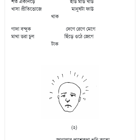
শত একানড়ে হাঁউ মাউ খাঁউ
খাসা প্রীতিভোজে মানুষটা ফাউ
থাক
গাদা বন্দুক দেগে রেগে মেগে
মাথা ভরা চুল ছিঁড়ে ওঠে জেগে
টাক
(২)
জানালার পাশেকথা শুনি কতো