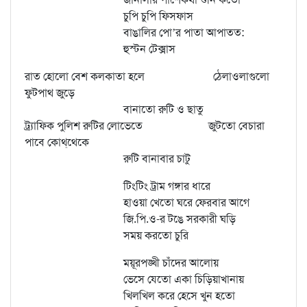
চুপি চুপি ফিসফাস
বাঙালির পো’র পাতা আপাতত:
হুস্টন টেক্সাস
রাত হোলো বেশ কলকাতা হলে ঠেলাওলাগুলো
ফুটপাথ জুড়ে
বানাতো রুটি ও ছাতু
ট্র্যাফিক পুলিশ রুটির লোভেতে জুটতো বেচারা
পাবে কোথ্‌থেকে
রুটি বানাবার চাটু
টিংটিং ট্রাম গঙ্গার ধারে
হাওয়া খেতো ঘরে ফেরবার আগে
জি.পি.ও-র টঙে সরকারী ঘড়ি
সময় করতো চুরি
ময়ূরপঙ্খী চাঁদের আলোয়
ভেসে যেতো একা চিড়িয়াখানায়
খিলখিল করে হেসে খুন হতো