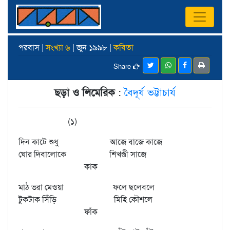
পরবাস |
সংখ্যা ৬
| জুন ১৯৯৮ |
কবিতা
Share
ছড়া ও লিমেরিক
:
বৈদূর্য ভট্টাচার্য
(১)
দিন কাটে শুধু আজে বাজে কাজে
ঘোর দিবালোকে শিখণ্ডী সাজে
কাক
মাঠ ভরা মেওয়া ফলে ছলেবলে
টুকটাক সিঁড়ি মিহি কৌশলে
ফাঁক