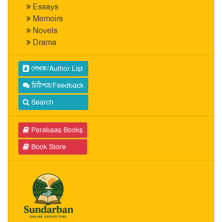
Essays
Memoirs
Novels
Drama
লেখক/Author List
চিঠিপত্র/Feedback
Search
Parabaas Books
Book Store