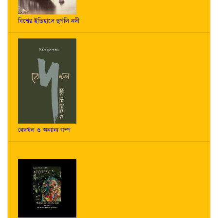
বিশ্বের ইতিহাসে হুগলি নদী
বেদখল ও অন্যান্য গল্প