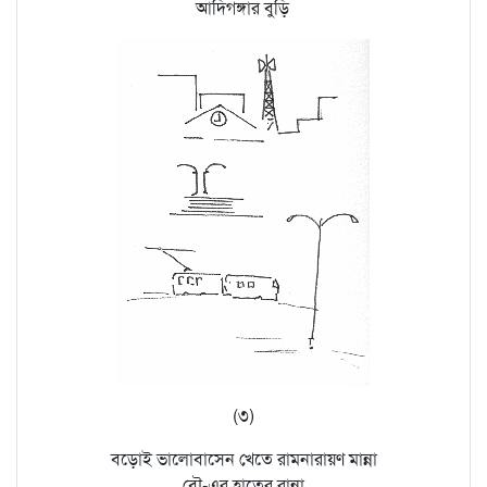
আদিগঙ্গার বুড়ি
(৩)
বড়োই ভালোবাসেন খেতে রামনারায়ণ মান্না
বৌ-এর হাতের রান্না