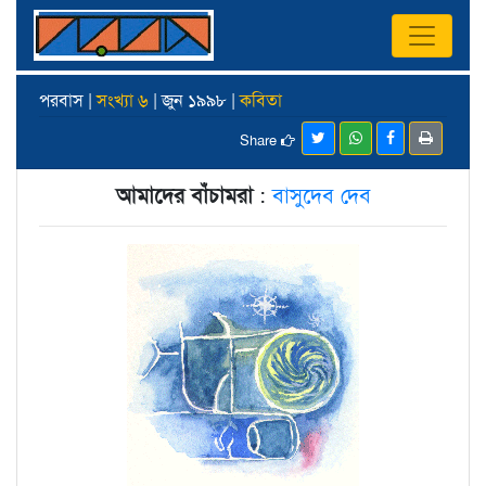
পরবাস |
সংখ্যা ৬
| জুন ১৯৯৮ |
কবিতা
Share
আমাদের বাঁচামরা
:
বাসুদেব দেব