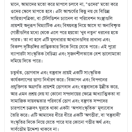
মানে, আমাদের মতো করে মাপলে চলবে না, "ওদের" মতো করে
ওদের স্কেলে মাপতে হবে। এটা আশ্চর্যের কিছু নয় যে বিভিন্ন
সাহিত্যপত্রিকা, বা টেলিভিশন চ্যানেল বা পরিবেশন সংস্থাগুলি
প্রায়শই অনুরূপ থিম্যাটিক এবং বিষয়বস্তু নিয়ে আসে যা অনাবিষ্কৃত
গোষ্ঠীগুলির মধ্যে থেকে এলে পরে হয়তো 'খুব নতুন' ধরনের হতে
পারত। তা না হলে এটি মূলধারার আখ্যানগুলির প্রাধান্য এবং
বিকল্প দৃষ্টিভঙ্গির প্রান্তিকতার দিকে নিয়ে যেতে পারে। এই পুরো
ব্যাপারটা সাংস্কৃতিক বৈচিত্র্য এবং সৃজনশীলতাকে বেশ ভালোমতো
দমিয়ে দিতে পারে।
চতুর্থত, ভোগবাদ এবং বস্তুবাদ প্রায়ই একটি সাংস্কৃতিক
কার্যকলাপের ভাগ্য নির্ধারণ করে। বিজ্ঞাপন এবং বিপণনের
প্রযুক্তিগত অগ্রগতি প্রায়শই ভোগবাদ এবং বস্তুবাদকে উন্নীত করে,
আর এমন প্রশ্রয় দেয় যা কোনো সম্প্রদায়ের ক্ষেত্রে আধ্যাত্মিকতা বা
সামাজিক দায়বদ্ধতার পরিবর্তে ভোগ এবং বস্তুগত সম্পদের
চারপাশে চক্রবৎ ঘুরতে থাকা একটা ‘অপসাংস্কৃতিক’ মূল্যবোধ
তৈরি করে। এটি আমাদের ধীরে ধীরে একটি 'অগভীর', বা 'বস্তুবাদী'
সংস্কৃতির দিকে নিয়ে যেতে পারে যার কোনো গভীর অর্থ এবং
সার্বভৌম উদ্দেশ্য থাকবে না।