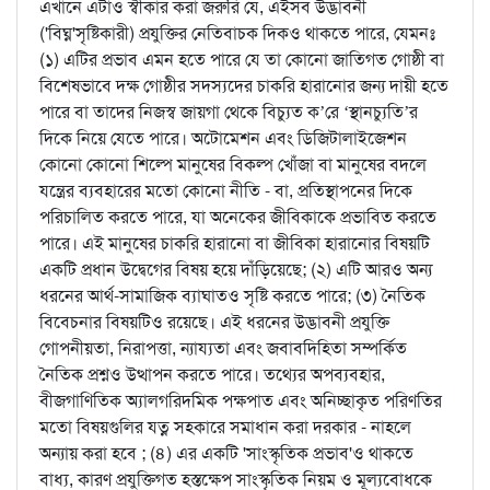
এখানে এটাও স্বীকার করা জরুরি যে, এইসব উদ্ভাবনী
('বিঘ্ন'সৃষ্টিকারী) প্রযুক্তির নেতিবাচক দিকও থাকতে পারে, যেমনঃ
(১) এটির প্রভাব এমন হতে পারে যে তা কোনো জাতিগত গোষ্ঠী বা
বিশেষভাবে দক্ষ গোষ্ঠীর সদস্যদের চাকরি হারানোর জন্য দায়ী হতে
পারে বা তাদের নিজস্ব জায়গা থেকে বিচ্যুত ক’রে ‘স্থানচ্যুতি’র
দিকে নিয়ে যেতে পারে। অটোমেশন এবং ডিজিটালাইজেশন
কোনো কোনো শিল্পে মানুষের বিকল্প খোঁজা বা মানুষের বদলে
যন্ত্রের ব্যবহারের মতো কোনো নীতি - বা, প্রতিস্থাপনের দিকে
পরিচালিত করতে পারে, যা অনেকের জীবিকাকে প্রভাবিত করতে
পারে। এই মানুষের চাকরি হারানো বা জীবিকা হারানোর বিষয়টি
একটি প্রধান উদ্বেগের বিষয় হয়ে দাঁড়িয়েছে; (২) এটি আরও অন্য
ধরনের আর্থ-সামাজিক ব্যাঘাতও সৃষ্টি করতে পারে; (৩) নৈতিক
বিবেচনার বিষয়টিও রয়েছে। এই ধরনের উদ্ভাবনী প্রযুক্তি
গোপনীয়তা, নিরাপত্তা, ন্যায্যতা এবং জবাবদিহিতা সম্পর্কিত
নৈতিক প্রশ্নও উত্থাপন করতে পারে। তথ্যের অপব্যবহার,
বীজগাণিতিক অ্যালগরিদমিক পক্ষপাত এবং অনিচ্ছাকৃত পরিণতির
মতো বিষয়গুলির যত্ন সহকারে সমাধান করা দরকার - নাহলে
অন্যায় করা হবে ; (৪) এর একটি 'সাংস্কৃতিক প্রভাব'ও থাকতে
বাধ্য, কারণ প্রযুক্তিগত হস্তক্ষেপ সাংস্কৃতিক নিয়ম ও মূল্যবোধকে