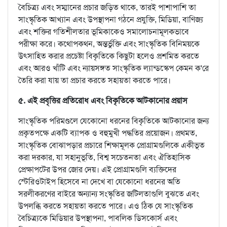
বৈচিত্র্য এবং সম্মানের প্রচার জড়িত থাকে, তারই পাশাপাশি তা
সাংস্কৃতিক আখ্যান এবং উপস্থাপনা গঠনে প্রযুক্তি, মিডিয়া, বাণিজ্য
এবং শক্তির গতিশীলতার ভূমিকাকেও সমালোচনামূলকভাবে
পরীক্ষা করে। কথোপকথন, অন্তর্ভুক্তি এবং সাংস্কৃতিক বিনিময়কে
উৎসাহিত করার প্রচেষ্টা বিকৃতিকে কিছুটা হলেও প্রশমিত করতে
এবং আরও খাঁটি এবং ন্যায়সঙ্গত সাংস্কৃতিক ল্যান্ডস্কেপ কেমন ক'রে
তৈরি করা যায় তা প্রচার করতে সহায়তা করতে পারে।
৫. এই প্রবৃত্তির প্রতিরোধ এবং বিকৃতিকে আটকানোর প্রয়াস
সাংস্কৃতিক পরিমণ্ডলে যেকোনো ধরনের বিকৃতিকে আটকানোর জন্য
প্রকৃতপক্ষে একটি ব্যাপক ও বহুমুখী পদ্ধতির প্রয়োজন। প্রথমত,
সাংস্কৃতিক বোঝাপড়ার প্রচারে শিক্ষামূলক প্রোগ্রামগুলিকে একীভূত
করা দরকার, যা সহানুভূতি, বিশ্ব সচেতনতা এবং ঐতিহাসিক
প্রেক্ষাপটের উপর জোর দেয়। এই প্রোগ্রামগুলি ব্যক্তিদের
স্টেরিওটাইপ হিসেবে না দেখে বা যেকোনো ধরনের অতি
সরলীকরণের বাইরে অন্যান্য সংস্কৃতির জটিলতাগুলি বুঝতে এবং
উপলব্ধি করতে সহায়তা করতে পারে। এও ঠিক যে সাংস্কৃতিক
বৈচিত্র্যকে মিডিয়ার উপস্থাপনা, পাবলিক ডিসকোর্স এবং