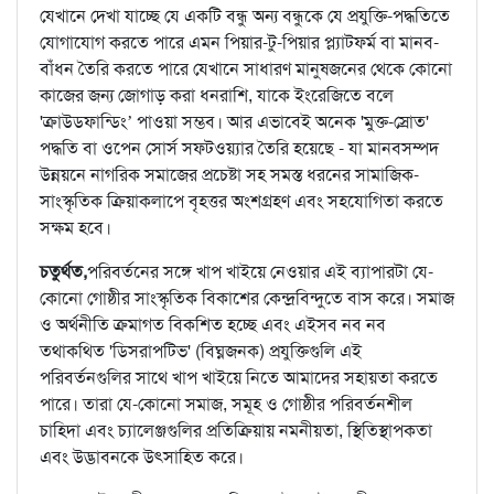
যেখানে দেখা যাচ্ছে যে একটি বন্ধু অন্য বন্ধুকে যে প্রযুক্তি-পদ্ধতিতে
যোগাযোগ করতে পারে এমন পিয়ার-টু-পিয়ার প্ল্যাটফর্ম বা মানব-
বাঁধন তৈরি করতে পারে যেখানে সাধারণ মানুষজনের থেকে কোনো
কাজের জন্য জোগাড় করা ধনরাশি, যাকে ইংরেজিতে বলে
'ক্রাউডফান্ডিং’ পাওয়া সম্ভব। আর এভাবেই অনেক 'মুক্ত-স্রোত'
পদ্ধতি বা ওপেন সোর্স সফ্টওয়্যার তৈরি হয়েছে - যা মানবসম্পদ
উন্নয়নে নাগরিক সমাজের প্রচেষ্টা সহ সমস্ত ধরনের সামাজিক-
সাংস্কৃতিক ক্রিয়াকলাপে বৃহত্তর অংশগ্রহণ এবং সহযোগিতা করতে
সক্ষম হবে।
চতুর্থত,
পরিবর্তনের সঙ্গে খাপ খাইয়ে নেওয়ার এই ব্যাপারটা যে-
কোনো গোষ্ঠীর সাংস্কৃতিক বিকাশের কেন্দ্রবিন্দুতে বাস করে। সমাজ
ও অর্থনীতি ক্রমাগত বিকশিত হচ্ছে এবং এইসব নব নব
তথাকথিত 'ডিসরাপটিভ' (বিঘ্নজনক) প্রযুক্তিগুলি এই
পরিবর্তনগুলির সাথে খাপ খাইয়ে নিতে আমাদের সহায়তা করতে
পারে। তারা যে-কোনো সমাজ, সমূহ ও গোষ্ঠীর পরিবর্তনশীল
চাহিদা এবং চ্যালেঞ্জগুলির প্রতিক্রিয়ায় নমনীয়তা, স্থিতিস্থাপকতা
এবং উদ্ভাবনকে উৎসাহিত করে।