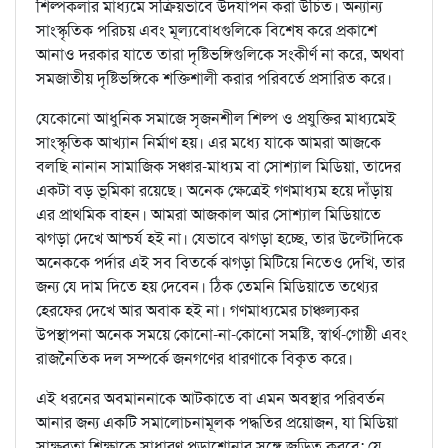
শিল্পকলার মাধ্যমে সক্রিয়ভাবে উদযাপন করা উচিত। অন্যান্য
সাংস্কৃতিক পরিচয় এবং মূল্যবোধগুলিকে বিশেষ করে প্রকাশে
আনাও দরকার যাতে তারা দৃষ্টিভঙ্গিগুলিকে সংকীর্ণ না করে, অথবা
সমজাতীয় দৃষ্টিভঙ্গিকে শক্তিশালী করার পরিবর্তে প্রসারিত করে।
যেকোনো আধুনিক সমাজে সৃজনশীল শিল্প ও প্রযুক্তির মাধ্যমেই
সাংস্কৃতিক আখ্যান নির্মাণ হয়। এর মধ্যে যাকে আমরা আজকে
বলছি নানান সামাজিক সঞ্চার-মাধ্যম বা সোশ্যাল মিডিয়া, তাদের
একটা বড় ভূমিকা রয়েছে। অনেক ক্ষেত্রেই গণমাধ্যম হয়ে দাঁড়ায়
এর প্রাথমিক বাহন। আমরা আজকাল আর সোশ্যাল মিডিয়াতে
ঝগড়া দেখে আশ্চর্য হই না। যেভাবে ঝগড়া হচ্ছে, তার উল্টোদিকে
অনেককে পর্দার এই সব বিতর্কে ঝগড়া মিটিয়ে নিতেও দেখি, তার
জন্য যে দাম দিতে হয় দেবেন। ঠিক তেমনি মিডিয়াতে তথ্যের
হেরফের দেখে আর অবাক হই না। গণমাধ্যমের চাঞ্চল্যকর
উপস্থাপনা অনেক সময়ে কোনো-না-কোনো সমষ্টি, স্বার্থ-গোষ্ঠী এবং
রাজনৈতিক দল সম্পর্কে জনগণের ধারণাকে বিকৃত করে।
এই ধরনের অবমাননাকে আটকাতে বা এমন অবস্থার পরিবর্তন
আনার জন্য একটি সমালোচনামূলক পদ্ধতির প্রয়োজন, যা মিডিয়া
সাক্ষরতা শিক্ষাকে সাধারণ পড়াশোনার সঙ্গে জড়িত করবে; যে