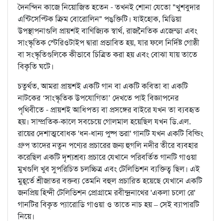
দৈনন্দিন কাজে নিয়োজিত হতেন - তখনই শোনা যেতো "খুশবুদার
এন্টিসেপ্টিক ক্রিম বোরোলিন" পঙ্‌ক্তিটি। যাইহোক, মিডিয়া
উপস্থাপনাগুলি প্রায়শই বাণিজ্যিক স্বার্থ, রাজনৈতিক এজেন্ডা এবং
সাংস্কৃতিক স্টেরিওটাইপ দ্বারা প্রভাবিত হয়, যার ফলে নির্দিষ্ট গোষ্ঠী
বা সংস্কৃতিগুলিকে কীভাবে চিত্রিত করা হয় এবং বোঝা যায় তাতে
বিকৃতি ঘটে।
চতুর্থত, আমরা প্রায়শই একটি গান বা একটি কবিতা বা একটি
নাটকের ‘সাংস্কৃতিক উপযোগিতা’ দেখতে পাই বিজ্ঞাপনের
পৃথিবীতে - প্রায়শই আধিপত্য বা প্রসঙ্গের বাইরে যখন তা ব্যবহৃত
হয়। সাম্প্রতিক-কালে সবচেয়ে গোলমাল হয়েছিল যখন ডি.এল.
রায়ের দেশাত্মবোধক 'ধন-ধান্য পুষ্প ভরা' গানটি যখন একটি বিল্ডিং
গ্রুপ তাদের নতুন পণ্যের প্রচারের জন্য হুগলি নদীর তীরে ব্যবহার
করেছিল একটি দৃশ্যশ্ৰব্য প্রচারে যেখানে পরিবর্তিত গানটি গাওয়া
মুখগুলি খুব সুপরিচিত চলচ্চিত্র এবং টেলিভিশন ব্যক্তিত্ব ছিল। এই
মুহূর্তে শ্রীজাতর বক্তব্য তেমনি বহুল প্রচারিত হয়েছে যেখানে একটি
জনপ্রিয় হিন্দী টেলিভিশন প্রোগ্রামে রবীন্দ্রনাথের 'একলা চলো রে'
গানটির বিকৃত প্যারোডি গাওয়া ও তাতে নাচ হয় – সেই ব্যাপারটি
নিয়ে।