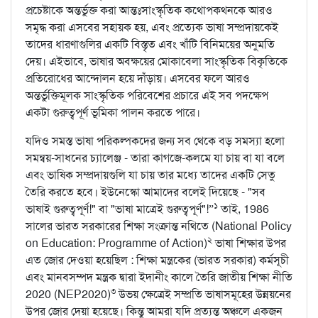
প্রচেষ্টাকে অন্তর্ভুক্ত করা আন্তঃসাংস্কৃতিক কথোপকথনকে আরও
সমৃদ্ধ করা এসবের সহায়ক হয়, এবং প্রত্যেক ভাষা সম্প্রদায়কেই
তাদের ধারণাগুলির একটি বিস্তৃত এবং খাঁটি বিনিময়ের অনুমতি
দেয়। এইভাবে, ভাষার অবক্ষয়ের মোকাবেলা সাংস্কৃতিক বিকৃতিকে
প্রতিরোধের আন্দোলন হয়ে দাঁড়ায়। এসবের ফলে আরও
অন্তর্ভুক্তিমূলক সাংস্কৃতিক পরিবেশের প্রচারে এই সব পদক্ষেপ
একটা গুরুত্বপূর্ণ ভূমিকা পালন করতে পারে।
যদিও সমস্ত ভাষা পরিকল্পকদের জন্য সব থেকে বড় সমস্যা হলো
সমন্বয়-সাধনের চ্যালেঞ্জ - তারা কাগজে-কলমে যা চায় বা যা বলে
এবং ভাষিক সম্প্রদায়গুলি যা চায় তার মধ্যে তাদের একটি সেতু
তৈরি করতে হবে। ইউনেস্কো আমাদের বলেই দিয়েছে - "সব
১
ভাষাই গুরুত্বপূর্ণ!" বা "ভাষা মাত্রেই গুরুত্বপূর্ণ"!”
তাই, 1986
সালের ভারত সরকারের শিক্ষা সংক্রান্ত নথিতে (National Policy
২
on Education: Programme of Action)
ভাষা শিক্ষার উপর
এত জোর দেওয়া হয়েছিল : শিক্ষা মন্ত্রকের (ভারত সরকার) কর্মসূচী
এবং মানবসম্পদ মন্ত্রক দ্বারা ইদানীং কালে তৈরি জাতীয় শিক্ষা নীতি
৩
2020 (NEP2020)
উভয় ক্ষেত্রেই সম্প্রতি ভাষাসমূহের উন্নয়নের
উপর জোর দেয়া হয়েছে। কিন্তু আমরা যদি প্রত্যন্ত অঞ্চলে একজন