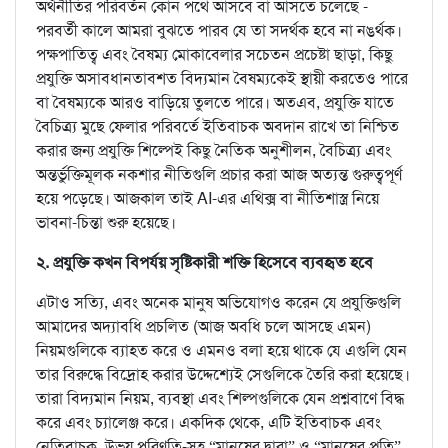
অর্থনীতির পরিবর্তন কোন পথে আসবে বা আসতে চলেছে -
পরবর্তী কালে আমরা বুঝতে পারব যে তা সদর্থক হবে না নঙর্থক।
পক্ষপাতিত্ব এবং বৈষম্য মোকাবেলার সচেতন প্রচেষ্টা ছাড়া, কিছু
প্রযুক্তি অসাবধানতাবশত বিদ্যমান বৈষম্যকেই স্থায়ী করতেও পারে
বা বৈষম্যকে আরও বাড়িয়ে তুলতে পারে। অতএব, প্রযুক্তি যাতে
বৈচিত্র্য মুছে ফেলার পরিবর্তে ইতিবাচক অবদান রাখে তা নিশ্চিত
করার জন্য প্রযুক্তি শিল্পেই কিছু নৈতিক অনুশীলন, বৈচিত্র্য এবং
অন্তর্ভুক্তিমূলক নকশার নীতিগুলি প্রচার করা আজ অত্যন্ত গুরুত্বপূর্ণ
হয়ে পড়েছে। আজকাল তাই AI-এর এথিক্স বা নীতিশাস্ত্র নিয়ে
ভাবনা-চিন্তা শুরু হয়েছে।
২. প্রযুক্তি কখন বিপর্যয় সৃষ্টিকারী শক্তি হিসেবে ব্যবহৃত হবে
এটাও সত্যি, এবং অনেক মানুষ অভিযোগও করেন যে প্রযুক্তিগুলি
আমাদের অদ্যাবধি প্রচলিত (আজ অবধি চলে আসছে এমন)
নিয়মগুলিকে ব্যাহত করে ও এমনও বলা হয়ে থাকে যে এগুলি যেন
তার বিরুদ্ধে বিদ্রোহ করার উদ্দেশ্যেই সেগুলিকে তৈরি করা হয়েছে।
তারা বিদ্যমান নিয়ম, ব্যবস্থা এবং শিল্পগুলিকে যেন প্রশ্নবাণে বিদ্ধ
করে এবং চ্যালেঞ্জ করে। একদিক থেকে, এটি ইতিবাচক এবং
নেতিবাচক, উভয় পরিণতি-সহ “মানুষের দ্বারা” ও “মানুষের প্রতি”