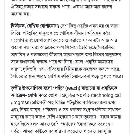
ঐতিহ্য রক্ষায় সহায়তা করতে পারে। একথা আজ আর কারুর
অজানা নয়।
দ্বিতীয়ত, বৈশ্বিক যোগাযোগঃ
বেশ কিছু প্রযুক্তি এমন হয় যে তারা
বিভিন্ন পটভূমির মানুষকে ভৌগোলিক সীমানা অতিক্রম ক'রে
সংযোগ এবং যোগাযোগ করতে ও করাতে সক্ষম এটা আজ আর
অজানা নয়। বরং আজকের গল্প সিনেমা তৈরি হচ্ছে বৈজ্ঞানিক,
ভাষাবিদ ও নভশ্চরেরা কীভাবে আকাশযানে অন্য বিশ্বের মানুষদের
সঙ্গে কথাবার্তা বলতে পারে তা নিয়ে। ফলে, প্রযুক্তি আমাদের
ধারণা, দৃষ্টিভঙ্গি এবং ঐতিহ্যের বিনিময়কে সহজতর করতে পারে,
বৈচিত্র্যের জন্য আরও বেশি সদর্থক চিন্তা-ভাবনা গড়ে তুলতে পারে।
তৃতীয় উপযোগিতা হলো ‘পহুঁচ’ (reach) বাড়ানো বা প্রযুক্তিকে
অ্যাক্সেস- যোগ্য ক’রে তোলা।
প্রযুক্তির অগ্রগতি (technological
progress) প্রতিবন্ধী-সহ বিভিন্ন পটভূমির ব্যক্তিদের জন্য তথ্য
এবং নিয়ম-কানুন, পরিষেবা ও সব ধরনের সংস্থানগুলিকে সাধারণ
মানুষের কাছে আরও বেশি গ্রহণযোগ্য করে তুলেছে - যাকে আমরা
ইংরেজিতে বলব আরও বেশি ‘অ্যাক্সেস’যোগ্য করে তুলেছে -
সর্বত্র। আমরা কাউকে ধরাধরি না করেও সেখানে সোজাসুজি