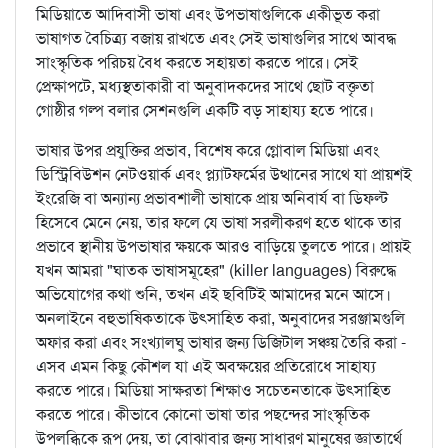
মিডিয়াতে আদিবাসী ভাষা এবং উপভাষাগুলিকে একীভূত করা
ভাষাগত বৈচিত্র্য বজায় রাখতে এবং সেই ভাষাগুলির সাথে আবদ্ধ
সাংস্কৃতিক পরিচয় বৈধ করতে সহায়তা করতে পারে। সেই
প্রেক্ষাপটে, মধ্যস্থতাকারী বা অনুবাদকদের সাথে ছোট বক্তৃতা
গোষ্ঠীর গল্প বলার সেশনগুলি একটি বড় সাহায্য হতে পারে।
ভাষার উপর প্রযুক্তির প্রভাব, বিশেষ করে গ্লোবাল মিডিয়া এবং
ডিস্ট্রিবিউশন নেটওয়ার্ক এবং প্ল্যাটফর্মের উত্থানের সাথে যা প্রায়শই
ইংরেজি বা অন্যান্য প্রভাবশালী ভাষাকে প্রায় অনিবার্য বা ডিফল্ট
হিসেবে মেনে নেয়, তার ফলে যে ভাষা সরলীকরণ হতে থাকে তার
প্রভাবে স্থানীয় উপভাষার ক্ষয়কে আরও বাড়িয়ে তুলতে পারে। প্রায়ই
যখন আমরা "ঘাতক ভাষাসমূহের" (killer languages) বিরুদ্ধে
অভিযোগের কথা শুনি, তখন এই ছবিটিই আমাদের মনে আসে।
অনলাইনে বহুভাষিকতাকে উৎসাহিত করা, অনুবাদের সরঞ্জামগুলি
অফার করা এবং সংখ্যালঘু ভাষার জন্য ডিজিটাল সঞ্চয় তৈরি করা -
এসব এমন কিছু কৌশল যা এই অবক্ষয়ের প্রতিরোধে সাহায্য
করতে পারে। মিডিয়া সাক্ষরতা শিক্ষাও সচেতনতাকে উৎসাহিত
করতে পারে। কীভাবে কোনো ভাষা তার পছন্দের সাংস্কৃতিক
উপলব্ধিকে রূপ দেয়, তা বোঝাবার জন্য সাধারণ মানুষের জ্ঞাতার্থে