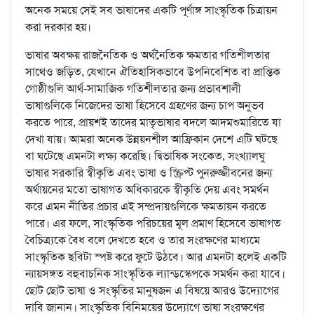
অনেক সময়ে সেই সব ভাষাদের একটি পূর্ণাঙ্গ সাংস্কৃতিক চিত্রায়ন
করা দরকার হয়।
ভাষার অবক্ষয় রাজনৈতিক ও অর্থনৈতিক ক্ষমতার গতিশীলতার
সাথেও জড়িত, যেখানে ঐতিহাসিকভাবে উপনিবেশিত বা প্রান্তিক
গোষ্ঠীগুলি আর্থ-সামাজিক গতিশীলতার জন্য প্রভাবশালী
ভাষাগুলিকে নিজেদের ভাষা হিসেবে গ্রহণের জন্য চাপ অনুভব
করতে পারে, প্রায়শই তাদের মাতৃভাষার বদলে আদমশুমারিতে যা
দেখা যায়। আমরা অনেক উন্নয়নশীল আফ্রিকান দেশে এটি ঘটছে
বা ঘটেছে এমনটা লক্ষ্য করেছি। দ্বিভাষিক সংকেত, সংখ্যালঘু
ভাষার সরকারি স্বীকৃতি এবং ভাষা ও স্ক্রিপ্ট পুনরুজ্জীবনের জন্য
অর্থায়নের মতো ভাষাগত অধিকারকে স্বীকৃতি দেয় এবং সমর্থন
করে এমন নীতির প্রচার এই সম্প্রদায়গুলিকে ক্ষমতায়ন করতে
পারে। এর ফলে, সাংস্কৃতিক পরিচয়ের মূল প্রমাণ হিসেবে ভাষাগত
বৈচিত্র্যকে বৈধ বলে দেখতে হবে ও তার সংরক্ষণের মাধ্যমে
সাংস্কৃতিক ছবিটা স্পষ্ট করে ফুটে উঠবে। আর এমনটা হলেই একটি
ন্যায়সঙ্গত বহুবাচনিক সাংস্কৃতিক ল্যান্ডস্কেপকে সমর্থন করা যাবে।
ছোট ছোট ভাষা ও সংস্কৃতির মানুষজন এ বিষয়ে আরও উদ্যোগের
দাবি জানান। সাংস্কৃতিক বিনিময়ের উদ্যোগে ভাষা সংরক্ষণের