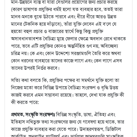
মান-উন্নয়নে ব্যস্ত বা যারা সেগুলির প্রয়োগের জন্য প্রচার করছে
(কারণ ভাষাগত প্রযুক্তির ধর্মই হলো যত ব্যবহার হবে, ততই তারা
মানব-মনকে বুঝে উঠতে পারবে এবং ধীরে ধীরে আরও উন্নত
মানের টেকনিক হয়ে দাঁড়াবে), তাঁরা যুক্তি দেবেন এই ব'লে যে
হয়তো বহুল প্রচার ও বাজারের স্বার্থে কিছু কিছু প্রযুক্তি
অসাবধানতাবশত বৈচিত্র্য মুছে ফেলার ক্ষেত্রে অবদান রেখে থাকতে
পারে, তবে এটি প্রযুক্তির কোনও অন্তর্নিহিত গুণ নয়, অবিচ্ছেদ্য
চরিত্র নয়। কে এবং কোন উদ্দেশ্যে সরঞ্জামগুলি তৈরি করে অথবা
কোন ধরনের ব্যবহারে তাদের কাজে লাগে এবং কেন লাগে এসব
তাদের উপরই নির্ভর করবে।
সত্যি কথা বলতে কি, প্রযুক্তির পক্ষের বা সমর্থনে যুক্তি হলো তা
নিজের মতো করে বিভিন্ন উপায়ে বৈচিত্র্য সংরক্ষণ ও বৃদ্ধি উভয়
কাজই করবে এমন সম্ভাবনা রয়েছে। তাহলে, দেখা যাক প্রযুক্তি কী
কী করতে পারে:
প্রথমত, সংস্কৃতি সংরক্ষণঃ
বিভিন্ন সংস্কৃতি, ভাষা, ঐতিহ্য এবং
ইতিহাস নথিভুক্ত তথ্য সংরক্ষণের জন্য যে গবেষণা হয়ে থাকে, তার
কাজে প্রযুক্তি ব্যবহার করা যেতে পারে। উদাহরণস্বরূপ, ডিজিটাল
আর্কাইভ, অনলাইন প্ল্যাটফর্ম এবং ভার্চুয়াল জাদুঘরগুলি সাংস্কৃতিক