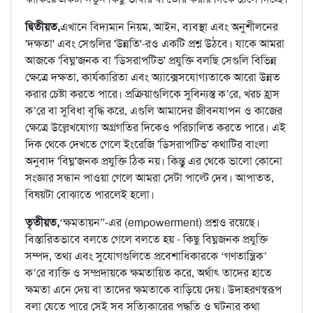
দ্বিতীয়ত,
এখানে বিদ্যমান নিয়ম, আইন, ব্যবস্থা এবং অনুশীলনের
'দক্ষতা' এবং সেগুলির 'উন্নতি'-রও একটি প্রশ্ন উঠবে। যাকে আমরা
আজকে 'বিঘ্ন'জনক বা 'ডিসরাপটিভ' প্রযুক্তি বলছি সেগুলি বিভিন্ন
ক্ষেত্রে দক্ষতা, কার্যকারিতা এবং অ্যাক্সেসযোগ্যতাকে আরো উন্নত
করার চেষ্টা করতে পারে। প্রক্রিয়াগুলিকে সুবিন্যস্ত ক’রে, খরচ হ্রাস
ক’রে বা সুবিধা বৃদ্ধি করে, এগুলি আমাদের জীবনযাপন ও কাজের
ক্ষেত্রে উল্লেখযোগ্য অগ্রগতির দিকেও পরিচালিত করতে পারে। এই
দিক থেকে দেখতে গেলে ইংরেজি 'ডিসরাপটিভ' কথাটির বাংলা
অনুবাদ 'বিঘ্ন'জনক প্রযুক্তি ঠিক নয়। কিন্তু এর থেকে ভালো কোনো
সংজ্ঞার সন্ধান পাওয়া গেলে আমরা সেটা পাল্টে দেব। আপাতত,
বিষয়টা বোঝাতে পারলেই হলো।
তৃতীয়ত,
‘ক্ষমতায়ন”-এর (empowerment) প্রশ্নও রয়েছে।
বিস্তারিতভাবে বলতে গেলে বলতে হয় - কিছু বিঘ্নজনক প্রযুক্তি
সম্পদ, তথ্য এবং সুযোগগুলিতে প্রবেশাধিকারকে ‘গণতান্ত্রিক’
ক’রে ব্যক্তি ও সম্প্রদায়কে ক্ষমতায়িত করে, অর্থাৎ তাদের হাতে
ক্ষমতা এনে দেয় বা তাদের ক্ষমতাকে বাড়িয়ে দেয়। উদাহরণস্বরূপ
বলা যেতে পারে সেই সব সত্যিকারের পদ্ধতি ও ঘটনার কথা