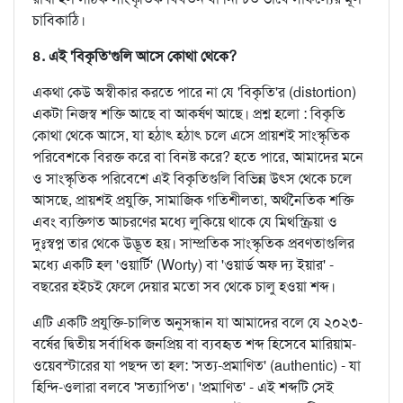
চাবিকাঠি।
৪. এই 'বিকৃতি'গুলি আসে কোথা থেকে?
একথা কেউ অস্বীকার করতে পারে না যে 'বিকৃতি'র (distortion)
একটা নিজস্ব শক্তি আছে বা আকর্ষণ আছে। প্রশ্ন হলো : বিকৃতি
কোথা থেকে আসে, যা হঠাৎ হঠাৎ চলে এসে প্রায়শই সাংস্কৃতিক
পরিবেশকে বিরক্ত করে বা বিনষ্ট করে? হতে পারে, আমাদের মনে
ও সাংস্কৃতিক পরিবেশে এই বিকৃতিগুলি বিভিন্ন উৎস থেকে চলে
আসছে, প্রায়শই প্রযুক্তি, সামাজিক গতিশীলতা, অর্থনৈতিক শক্তি
এবং ব্যক্তিগত আচরণের মধ্যে লুকিয়ে থাকে যে মিথস্ক্রিয়া ও
দুঃস্বপ্ন তার থেকে উদ্ভূত হয়। সাম্প্রতিক সাংস্কৃতিক প্রবণতাগুলির
মধ্যে একটি হল 'ওয়ার্টি' (Worty) বা 'ওয়ার্ড অফ দ্য ইয়ার' -
বছরের হইচই ফেলে দেয়ার মতো সব থেকে চালু হওয়া শব্দ।
এটি একটি প্রযুক্তি-চালিত অনুসন্ধান যা আমাদের বলে যে ২০২৩-
বর্ষের দ্বিতীয় সর্বাধিক জনপ্রিয় বা ব্যবহৃত শব্দ হিসেবে মারিয়াম-
ওয়েবস্টারের যা পছন্দ তা হল: 'সত্য-প্রমাণিত' (authentic) - যা
হিন্দি-ওলারা বলবে 'সত্যাপিত'। 'প্রমাণিত' - এই শব্দটি সেই