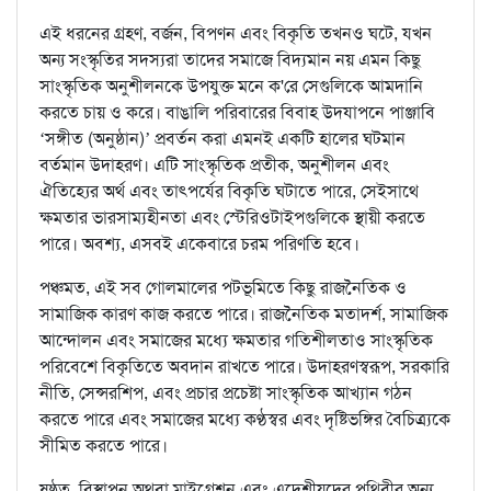
এই ধরনের গ্রহণ, বর্জন, বিপণন এবং বিকৃতি তখনও ঘটে, যখন
অন্য সংস্কৃতির সদস্যরা তাদের সমাজে বিদ্যমান নয় এমন কিছু
সাংস্কৃতিক অনুশীলনকে উপযুক্ত মনে ক'রে সেগুলিকে আমদানি
করতে চায় ও করে। বাঙালি পরিবারের বিবাহ উদযাপনে পাঞ্জাবি
‘সঙ্গীত (অনুষ্ঠান)’ প্রবর্তন করা এমনই একটি হালের ঘটমান
বর্তমান উদাহরণ। এটি সাংস্কৃতিক প্রতীক, অনুশীলন এবং
ঐতিহ্যের অর্থ এবং তাৎপর্যের বিকৃতি ঘটাতে পারে, সেইসাথে
ক্ষমতার ভারসাম্যহীনতা এবং স্টেরিওটাইপগুলিকে স্থায়ী করতে
পারে। অবশ্য, এসবই একেবারে চরম পরিণতি হবে।
পঞ্চমত, এই সব গোলমালের পটভূমিতে কিছু রাজনৈতিক ও
সামাজিক কারণ কাজ করতে পারে। রাজনৈতিক মতাদর্শ, সামাজিক
আন্দোলন এবং সমাজের মধ্যে ক্ষমতার গতিশীলতাও সাংস্কৃতিক
পরিবেশে বিকৃতিতে অবদান রাখতে পারে। উদাহরণস্বরূপ, সরকারি
নীতি, সেন্সরশিপ, এবং প্রচার প্রচেষ্টা সাংস্কৃতিক আখ্যান গঠন
করতে পারে এবং সমাজের মধ্যে কণ্ঠস্বর এবং দৃষ্টিভঙ্গির বৈচিত্র্যকে
সীমিত করতে পারে।
ষষ্ঠত, বিস্থাপন অথবা মাইগ্রেশন এবং এদেশীয়দের পৃথিবীর অন্য