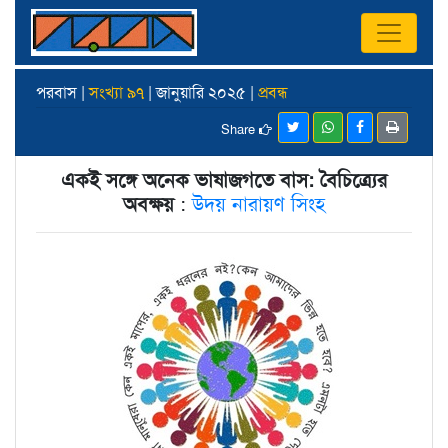
পরবাস |
সংখ্যা ৯৭
| জানুয়ারি ২০২৫ |
প্রবন্ধ
Share
একই সঙ্গে অনেক ভাষাজগতে বাস: বৈচিত্র্যের
অবক্ষয়
:
উদয় নারায়ণ সিংহ