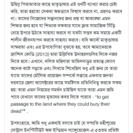
উদ্বিগ্ন পিতামাতার কাছে মাতৃভাষার এই গুণটি ব্যাখ্যা করার চেষ্টা
করি, তারা হয়তো সেকথা অন্ধভাবে বিশ্বাস করবে না, গ্রহণও করবে
না। তাদের নিজেদের সন্তানদের জন্য প্রশ্ন বা আকাঙ্ক্ষা এমন
শিক্ষার জন্য হবে যা শিশুকে দক্ষতার সাথে দ্রুত সামাজিক সিঁড়ি
বেয়ে উপরে উঠতে সাহায্য করবে বা যতটা সম্ভব কম সময়ে একটি
শালীন জীবনযাপন করতে সাহায্য করবে। যদি আদৌ মাতৃভাষায়
সাক্ষরতা এবং এর উপযোগিতা বুঝতে হয়, তবে আমাদেরকে
ফ্রান্সিস কোডি (2013) দ্বারা উল্লিখিত উদাহরণগুলির দিকে নজর
দিতে হবে। এখানে, দলিত মহিলারা তামিলনাড়ুর প্রত্যন্ত কোণে
অনেক কষ্টে পড়তে এবং লিখতে শিখেছিল শুধু এই জন্য যে তারা
যাতে তাদের মৌলিক প্রয়োজন সম্পর্কে সপ্তাহে একবার জনতা
দরবারে জেলা কালেক্টরের কাছে সমষ্টিগত প্রতিনিধিত্ব করতে সক্ষম
হয়: তারা এমন নিয়মের সমর্থন চাইছিল যাতে তারা এমন জমি
পাবে যেখানে তাদের মৃতদের কবর দিতে পারবে - “to get
passage to the land where they could bury their
৪
dead”
.
উপসংহারে, আমি শুধু একথাই বলতে চাই যে সম্প্রতি মহীশূরের
সেন্ট্রাল ইনস্টিটিউট অফ ইন্ডিয়ান ল্যাঙ্গুয়েজেস-এ ৫৩তম প্রতিষ্টা