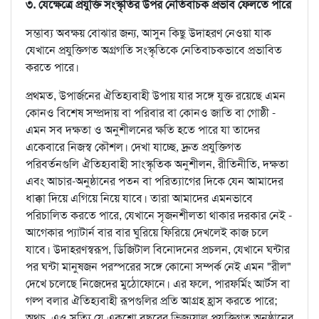
৩. যেক্ষেত্রে প্রযুক্তি সংস্কৃতির উপর নেতিবাচক প্রভাব ফেলতে পারে
সম্ভাব্য অবক্ষয় বোঝার জন্য, আসুন কিছু উদাহরণ নেওয়া যাক
যেখানে প্রযুক্তিগত অগ্রগতি সংস্কৃতিকে নেতিবাচকভাবে প্রভাবিত
করতে পারে।
প্রথমত, উপার্জনের ঐতিহ্যবাহী উপায় যার সঙ্গে যুক্ত রয়েছে এমন
কোনও বিশেষ সম্প্রদায় বা পরিবার বা কোনও জাতি বা গোষ্ঠী -
এমন সব দক্ষতা ও অনুশীলনের ক্ষতি হতে পারে যা তাদের
একেবারে নিজস্ব কৌশল। দেখা যাচ্ছে, দ্রুত প্রযুক্তিগত
পরিবর্তনগুলি ঐতিহ্যবাহী সাংস্কৃতিক অনুশীলন, রীতিনীতি, দক্ষতা
এবং আচার-অনুষ্ঠানের পতন বা পরিত্যাগের দিকে যেন আমাদের
ধাক্কা দিয়ে এগিয়ে নিয়ে যাবে। তারা আমাদের এমনভাবে
পরিচালিত করতে পারে, যেখানে সৃজনশীলতা থাকার দরকার নেই -
আগেকার প্যাটার্ন বার বার ঘুরিয়ে ফিরিয়ে দেখলেই কাজ চলে
যাবে। উদাহরণস্বরূপ, ডিজিটাল বিনোদনের প্রচলন, যেখানে ঘন্টার
পর ঘন্টা মানুষজন পরস্পরের সঙ্গে কোনো সম্পর্ক নেই এমন "রীল"
দেখে চলেছে নিজেদের মুঠোফোনে। এর ফলে, পারফর্মিং আর্টস বা
গল্প বলার ঐতিহ্যবাহী রূপগুলির প্রতি আগ্রহ হ্রাস করতে পারে;
অথচ, এও সত্যি যে একশো বছরের ভিজ্যুয়াল প্রযুক্তিগত অনুষ্ঠানের