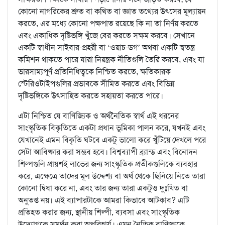
কোনো নাগরিকের শ্রুত বা কথিত বা জ্ঞাত তথ্যের উৎসের মূল্যায়ন
করতে, এর মধ্যে কোনো পক্ষপাত রয়েছে কি না তা নির্ণয় করতে
এবং একাধিক দৃষ্টিভঙ্গি খুঁজে বের করতে সক্ষম করবে। সেখানে
একটি স্বাধীন সাইবার-প্রহরী বা ‘ওয়াচ-ডগ’ অথবা একটি স্বতন্ত্র
কমিশন থাকতে পারে যারা নিয়ন্ত্রক নীতিগুলি তৈরি করবে, এবং যা
ভারসাম্যপূর্ণ প্রতিনিধিত্বকে নিশ্চিত করতে, ক্ষতিকারক
স্টেরিওটাইপগুলির প্রভাবকে সীমিত করতে এবং বিভিন্ন
দৃষ্টিভঙ্গিকে উৎসাহিত করতে সহায়তা করতে পারে।
এটা নিশ্চিত যে বাণিজ্যিক ও অর্থনৈতিক স্বার্থ এই ধরনের
সাংস্কৃতিক বিকৃতিতে একটা প্রধান ভূমিকা পালন করে, যখনই এবং
যেখানেই এমন বিকৃতি ঘটবে একটু ভালো করে খুঁটিয়ে দেখলে পরে
সেটা আবিষ্কার করা সম্ভব হবে। বিশ্বব্যাপী ব্র্যান্ড এবং বিনোদন
শিল্পগুলি প্রায়শই লাভের জন্য সাংস্কৃতিক প্রতীকগুলিকে ব্যবহার
করে, এক্ষেত্রে তাদের মূল উদ্দেশ্য বা অর্থ থেকে ছিনিয়ে নিতে তারা
কোনো দ্বিধা করে না, এবং তার জন্য তারা একটুও দুঃখিত বা
অনুতপ্ত নয়। এই ব্যাপারটাকে আমরা কিভাবে আটকাব? এটি
প্রতিহত করার জন্য, স্থানীয় শিল্পী, ব্যবসা এবং সাংস্কৃতিক
উদ্যোগকে সমর্থন করা অপরিহার্য। এমন নৈতিক বাণিজ্যকে