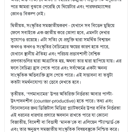
পরে আমরা বুঝতে পেরেছি যে থিয়েটার এবং পারফরম্যান্সের
কোনও বিকল্প নেই।
দ্বিতীয়ত, সংস্কৃতির সমজাতীয়করণ - যেখানে সব বিভেদ মুছিয়ে
ফেলে সবাইকে এক-জাতীয় করে তোলা হবে, এমনটা দেখার
সুযোগও রয়েছে। এটা সত্যি যে প্রযুক্তি দ্বারা সমর্থিত বিশ্বায়ন
কখনও কখনও সংস্কৃতির বৈচিত্র্যের ক্ষয়ের কারণ হতে পারে,
যেখানে স্থানীয় ঐতিহ্য এবং পরিচয় প্রভাবশালী বৈশ্বিক
প্রবণতাগুলির দ্বারা আগ্রাসিত হয়, অথবা তার দ্বারা ছাপিয়ে যায়। এর
ফলে বৈচিত্র্য হ্রাস পেতে পারে এবং সর্বক্ষেত্রে একটা অনন্য
সাংস্কৃতিক অভিব্যক্তি হ্রাস পেতে পারে। এই সম্ভাবনা বা তত্ত্বটা
কতটা সমর্থনযোগ্য তা ভেবে দেখতে হবে।
তৃতীয়ত, ‘গণমাধ্যমের’ উপর অতিরিক্ত নির্ভরতা আবার পাল্টা-
উৎপাদনশীল (counter-productive) হতে পারে। তথ্য এবং
বিনোদনের জন্য ডিজিটাল মিডিয়া প্ল্যাটফর্মের উপর বর্ধিত নির্ভরতা
এই ধরনের ধারণার প্রসারে অবদান রাখতে পারে যা কোনো
বিজাতীয়, বিদেশী বা বিভাষী ‘মানক’কে বা এলিয়েন স্ট্যান্ডার্ড-কে
এবং তার অনুরূপ সমজাতীয় সাংস্কৃতিক বিষয়বস্তুকে নিশ্চিত করে।