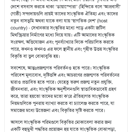
দেশে বসবাস করতে থাকা ‘ডায়াস্পোরা’ (হিন্দিতে বলে 'আপ্রবাসী'
গোষ্ঠী) সম্প্রদায়গুলি প্রায়ই তাদের সাংস্কৃতিক ঐতিহ্য এবং তাদের
নতুন বাসভূমি অথবা যাকে বলা যায় 'স্বাগতিক দেশ' (host
country) - সেখানকার সংস্কৃতির মধ্যে পড়ে একটা জটিল
মিথস্ক্রিয়ার নির্মাণের মধ্যে দিয়ে যায়। এটি আমাদের সাংস্কৃতিক
সংরক্ষণ, অভিযোজন এবং পুনর্ব্যাখ্যার দিকে পরিচালিত করতে
পারে, কখনও কখনও এর ফলে স্থানীয় এবং গৃহীত উভয় সংস্কৃতির
বিকৃতি বা ভুল বোঝাবুঝি হয়।
সবশেষে, আন্তঃপ্রজন্মগত পরিবর্তনও হতে পারে। সাংস্কৃতিক
পরিবেশ মূল্যবোধ, দৃষ্টিভঙ্গি এবং আচরণের প্রজন্মগত পরিবর্তনের
দ্বারাও প্রভাবিত হতে পারে। যেহেতু তরুণ প্রজন্ম নতুন প্রযুক্তি,
জীবনধারা, এবং সাংস্কৃতিক অনুশীলনগুলি স্বাভাবিকভাবেই গ্রহণ
করে, তারা হয়তো তাদের মতো ক'রে ঐতিহ্যগত সাংস্কৃতিক
নিয়মগুলিকে পুনরায় ব্যাখ্যা করতে বা চ্যালেঞ্জ করতে পারে, যা
সমাজের মধ্যে উত্তেজনা এবং বিকৃতির সৃষ্টি করতে পারে।
আসলে সাংস্কৃতিক পরিমণ্ডলে বিকৃতির মোকাবেলা করার জন্য
একটি বহুমুখী পদ্ধতির প্রয়োজন হয় যাতে সাংস্কৃতিক বোঝাপড়া,