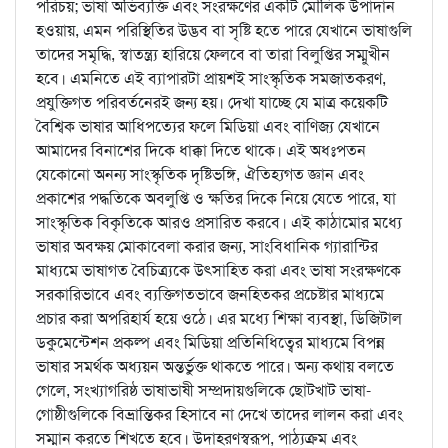
পরিচয়; ভাষা অভিব্যক্তি এবং সংরক্ষণের একটি মৌলিক উপাদান
হওয়ায়, এমন পরিস্থিতির উদ্ভব বা সৃষ্টি হতে পারে যেখানে ভাষাগুলি
তাদের সমৃদ্ধি, স্বাতন্ত্র্য হারিয়ে ফেলবে বা তারা বিলুপ্তির সম্মুখীন
হবে। এমনিতে এই ব্যাপারটা প্রায়শই সাংস্কৃতিক সমজাতকরণ,
প্রযুক্তিগত পরিবর্তনেরই জন্য হয়। দেখা যাচ্ছে যে মাত্র কয়েকটি
বৈশ্বিক ভাষার আধিপত্যের ফলে মিডিয়া এবং বাণিজ্য যেখানে
আমাদের বিনাশের দিকে ধাক্কা দিতে থাকে। এই অধঃপতন
যেকোনো অনন্য সাংস্কৃতিক দৃষ্টিভঙ্গি, ঐতিহ্যগত জ্ঞান এবং
প্রকাশের পদ্ধতিকে অবলুপ্তি ও ক্ষতির দিকে নিয়ে যেতে পারে, যা
সাংস্কৃতিক বিকৃতিকে আরও প্রসারিত করবে। এই কাঠামোর মধ্যে
ভাষার অবক্ষয় মোকাবেলা করার জন্য, সাংবিধানিক গ্যারান্টির
মাধ্যমে ভাষাগত বৈচিত্র্যকে উৎসাহিত করা এবং ভাষা সংরক্ষণকে
সরকারিভাবে এবং ব্যক্তিগতভাবে জনহিতকর প্রচেষ্টার মাধ্যমে
প্রচার করা অপরিহার্য হয়ে ওঠে। এর মধ্যে শিক্ষা ব্যবস্থা, ডিজিটাল
ডকুমেন্টেশন প্রকল্প এবং মিডিয়া প্রতিনিধিত্বের মাধ্যমে বিপন্ন
ভাষার সমর্থক অধ্যয়ন অন্তর্ভুক্ত থাকতে পারে। অন্য কথায় বলতে
গেলে, সংখ্যাগরিষ্ঠ ভাষাভাষী সম্প্রদায়গুলিকে ছোটখাট ভাষা-
গোষ্ঠীগুলিকে বিভ্রান্তিকর হিসাবে না দেখে তাদের লালন করা এবং
সম্মান করতে শিখতে হবে। উদাহরণস্বরূপ, পাঠ্যক্রম এবং