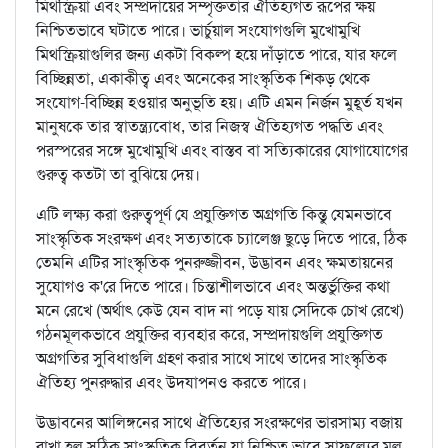
মিথস্ক্রিয়া এবং সম্প্রদায়ের সম্পৃক্ততার ঐতিহ্যগত রূপের ক্ষয়
নিশ্চিতভাবে ঘটাতে পারে। ভার্চুয়াল সংযোগগুলি মুখোমুখি
মিথস্ক্রিয়াগুলির জন্য একটা বিকল্প হয়ে দাঁড়াতে পারে, যার ফলে
বিচ্ছিন্নতা, একাকীত্ব এবং অনেকের সাংস্কৃতিক শিকড় থেকে
সংযোগ-বিচ্ছিন্ন হওয়ার অনুভূতি হয়। এটি এমন নির্জন মুহূর্ত যখন
মানুষকে তার স্বাতন্ত্র্যবোধ, তার নিজস্ব ঐতিহ্যগত পদ্ধতি এবং
পরস্পরের সঙ্গে মুখোমুখি এবং বাস্তব বা সত্যিকারের যোগাযোগের
গুরুত্ব কতটা তা বুঝিয়ে দেয়।
এটি লক্ষ্য করা গুরুত্বপূর্ণ যে প্রযুক্তিগত অগ্রগতি কিন্তু যেমনভাবে
সাংস্কৃতিক সংরক্ষণ এবং সত্যতাকে চ্যালেঞ্জ ছুড়ে দিতে পারে, ঠিক
তেমনি এটির সাংস্কৃতিক পুনরুজ্জীবন, উদ্ভাবন এবং ক্ষমতায়নের
সুযোগও ক'রে দিতে পারে। চিন্তাশীলভাবে এবং অন্তর্ভুক্তির কথা
মনে রেখে (অর্থাৎ কেউ যেন বাদ না পড়ে যায় সেদিকে চোখ রেখে)
গঠনমূলকভাবে প্রযুক্তির ব্যবহার করে, সম্প্রদায়গুলি প্রযুক্তিগত
অগ্রগতির সুবিধাগুলি গ্রহণ করার সাথে সাথে তাদের সাংস্কৃতিক
ঐতিহ্য পুনরুদ্ধার এবং উদযাপনও করতে পারে।
উদ্ভাবনের আলিঙ্গনের সাথে ঐতিহ্যের সংরক্ষণের ভারসাম্য বজায়
রাখা হল সঠিক সাংস্কৃতিক বিবর্তন যা নিশ্চিত ভাবে সাফল্যের মূল