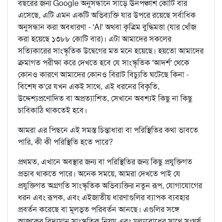
বছরের জন্য Google অনুসন্ধানে সাড়ে ঊনপঞ্চাশ কোটি বার
এসেছে, এটি এমন একটি অভিব্যক্তি যার উপরে রয়েছে সর্বাধিক
অনুসন্ধান করা অবধারণা - 'AI' অথবা কৃত্রিম বুদ্ধিমত্তা (যার খোঁজ
করা হয়েছে ১৩৮৮ কোটি বার)। এটা আমাদের সকলের
সত্যিকারের সাংস্কৃতিক উদ্বেগের মত মনে হয়েছে। হয়তো আমাদের
ক্রমাগত পরীক্ষা করে দেখতে হবে যে সাংস্কৃতিক 'আদর্শ' থেকে
কোনও কারণে আমাদের কোনও বিরাট বিচ্যুতি ঘটেছে কিনা -
বিশেষ ক'রে যখন একই সাথে, এই ধরনের বিকৃতি,
উদ্দেশ্যপ্রণোদিত বা অপ্রত্যাশিত, সেখানে অবশ্যই কিছু না কিছু
চাবিকাঠি থাকতেই হবে।
আমরা এর পিছনে এই সমস্ত চিন্তাধারা বা পরিস্থিতির কথা ভাবতে
পারি, কী কী পরিস্থিতি হতে পারে?
প্রথমত, এখানে অবস্থার জন্য বা পরিস্থিতির জন্য কিছু প্রযুক্তিগত
প্রভাব থাকতে পারে। অনেক সময়ে, আমরা দেখতে পাই যে
প্রযুক্তিগত অগ্রগতি সাংস্কৃতিক অভিব্যক্তির নতুন রূপ, যোগাযোগের
ধরন এবং রূপক, এবং এইজাতীয় ধারণাগুলির ব্যাপক ব্যবহার
প্রবর্তন করেছে বা মূলভূত পরিবর্তন আনছে। এগুলির সঙ্গে
আজকের বিদ্যমান সাংস্কৃতিক নিয়ম এবং মূল্যবোধের সাথে সংঘর্ষ