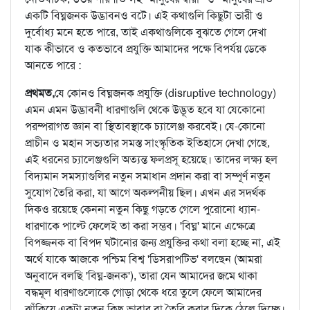
একটি বিঘ্নজনক উদ্ভাবনও বটে। এই কথাগুলি কিছুটা ভারী ও
দুর্বোধ্য মনে হতে পারে, তাই একথাগুলিকে বুঝতে গেলে দেখা
যাক কীভাবে ও কতভাবে প্রযুক্তি আমাদের পক্ষে বিপর্যয় ডেকে
আনতে পারে :
প্রথমত,
যে কোনও বিঘ্নজনক প্রযুক্তি (disruptive technology)
এমন এমন উদ্ভাবনী ধারণাগুলি থেকে উদ্ভূত হবে যা যেকোনো
পরম্পরাগত জ্ঞান বা স্থিতাবস্থাকে চ্যালেঞ্জ করবেই। যে-কোনো
প্রাচীন ও মহান সভ্যতার সমস্ত সাংস্কৃতিক ইতিহাসে দেখা গেছে,
এই ধরনের চ্যালেঞ্জগুলি অত্যন্ত ফলপ্রসূ হয়েছে। তাদের লক্ষ্য হল
বিদ্যমান সমস্যাগুলির নতুন সমাধান প্রদান করা বা সম্পূর্ণ নতুন
সুযোগ তৈরি করা, যা আগে অকল্পনীয় ছিল। এখন এর সদর্থক
দিকও রয়েছে কেননা নতুন কিছু গড়তে গেলে পুরোনো ধ্যান-
ধারণাকে পাল্টে ফেলেই তা করা সম্ভব। 'বিঘ্ন' মানে এক্ষেত্রে
বিপজ্জনক বা বিপদ ঘটানোর জন্য প্রযুক্তির কথা বলা হচ্ছে না, এই
অর্থে যাকে আজকে পশ্চিম বিশ্ব 'ডিসরাপটিভ' বলছেন (আমরা
অনুবাদে বলছি 'বিঘ্ন-জনক'), তারা যেন আমাদের জমে থাকা
বদ্ধমূল ধারণাগুলোকে গোড়া থেকে ধরে তুলে ফেলে আমাদের
ঝাঁকিয়ে একটা নতুন কিছু ভাবার বা তৈরি করার দিকে ঠেলে দিচ্ছে।