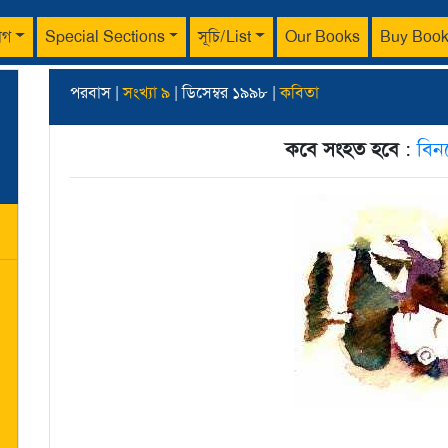
াগ
Special Sections
সূচি/List
Our Books
Buy Boo
পরবাস |
সংখ্যা ৯
| ডিসেম্বর ১৯৯৮ |
কবিতা
কবে সংহত হবে
:
বিনয়