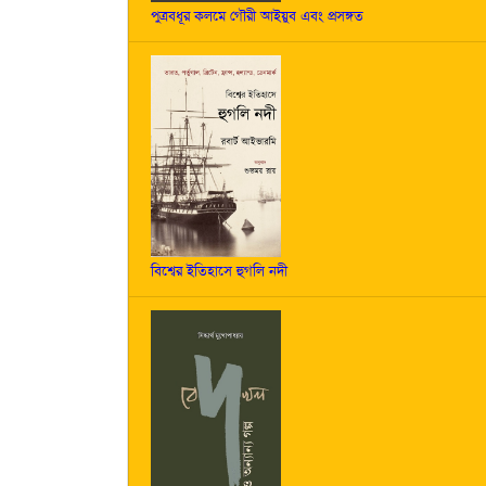
পুত্রবধূর কলমে গৌরী আইয়ুব এবং প্রসঙ্গত
বিশ্বের ইতিহাসে হুগলি নদী