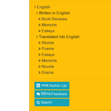
English
Written in English
Book Reviews
Memoirs
Essays
Translated into English
Stories
Poems
Essays
Memoirs
Novels
Drama
লেখক/Author List
চিঠিপত্র/Feedback
Search