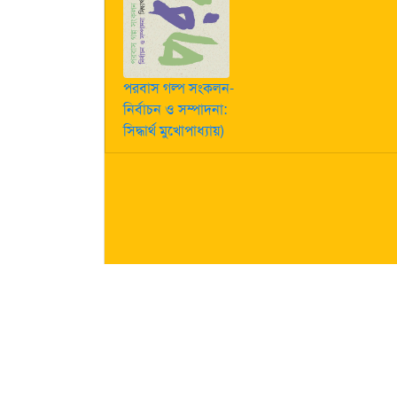
পরবাস গল্প সংকলন-
নির্বাচন ও সম্পাদনা:
সিদ্ধার্থ মুখোপাধ্যায়)
কীভাবে লেখা পাঠাবেন তা জানতে
এখানে ক্লিক করুন
| "পরবাস"-এ
নিজস্ব। তজ্জনিত কোন ক্ষয়ক্ষতির জন্য "পরবাস"-এর প্রকাশক 
About Us