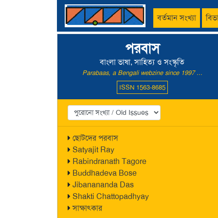
বর্তমান সংখ্যা
বিভ
পরবাস
বাংলা ভাষা, সাহিত্য ও সংস্কৃতি
Parabaas, a Bengali webzine since 1997 ...
ISSN 1563-8685
ছোটদের পরবাস
Satyajit Ray
Rabindranath Tagore
Buddhadeva Bose
Jibanananda Das
Shakti Chattopadhyay
সাক্ষাৎকার