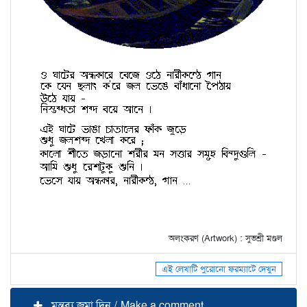
অলংকরণ (Artwork) : সুভশ্রী মণ্ডল
এই লেখাটি পুরোনো ফরম্যাটে দেখুন
মন্তব্য জমা দিন / Make a comment