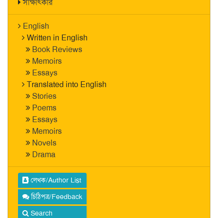
সাক্ষাৎকার
English
Written in English
Book Reviews
Memoirs
Essays
Translated into English
Stories
Poems
Essays
Memoirs
Novels
Drama
লেখক/Author List
চিঠিপত্র/Feedback
Search