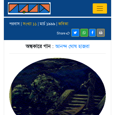
পরবাস |
সংখ্যা ১১
| মার্চ ১৯৯৯ |
কবিতা
Share
অন্ধকারে গান
:
আনন্দ ঘোষ হাজরা