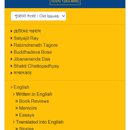
ISSN 1563-8685
ছোটদের পরবাস
Satyajit Ray
Rabindranath Tagore
Buddhadeva Bose
Jibanananda Das
Shakti Chattopadhyay
সাক্ষাৎকার
English
Written in English
Book Reviews
Memoirs
Essays
Translated into English
Stories