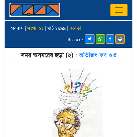
পরবাস |
সংখ্যা ১১
| মার্চ ১৯৯৯ |
কবিতা
Share
সময় অসময়ের ছড়া (২)
:
অভিজিৎ কর গুপ্ত