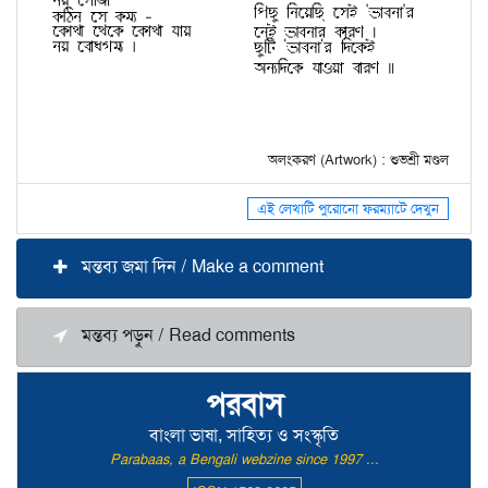
অলংকরণ (Artwork) : শুভশ্রী মণ্ডল
এই লেখাটি পুরোনো ফরম্যাটে দেখুন
মন্তব্য জমা দিন / Make a comment
মন্তব্য পড়ুন / Read comments
পরবাস
বাংলা ভাষা, সাহিত্য ও সংস্কৃতি
Parabaas, a Bengali webzine since 1997 ...