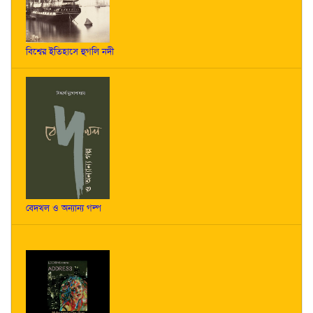
বিশ্বের ইতিহাসে হুগলি নদী
বেদখল ও অন্যান্য গল্প