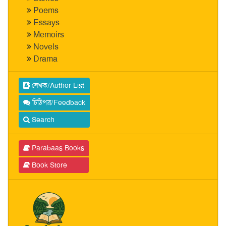
Poems
Essays
Memoirs
Novels
Drama
লেখক/Author List
চিঠিপত্র/Feedback
Search
Parabaas Books
Book Store