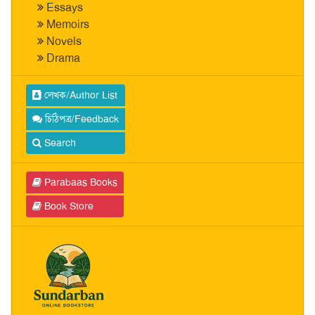
Essays
Memoirs
Novels
Drama
লেখক/Author List
চিঠিপত্র/Feedback
Search
Parabaas Books
Book Store