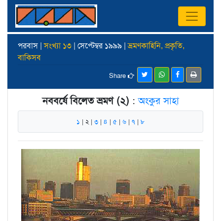
পরবাস |
সংখ্যা ১৩
| সেপ্টেম্বর ১৯৯৯ |
ভ্রমণকাহিনি, প্রকৃতি,
বাকিসব
Share
নববর্ষে বিলেত ভ্রমণ (২)
:
অংকুর সাহা
১
| ২ |
৩
|
৪
|
৫
|
৬
|
৭
|
৮