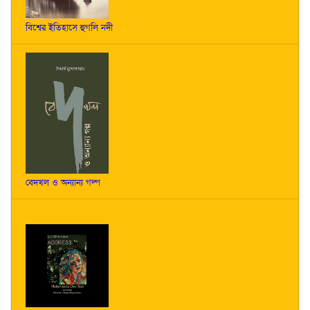
বিশ্বের ইতিহাসে হুগলি নদী
বেদখল ও অন্যান্য গল্প